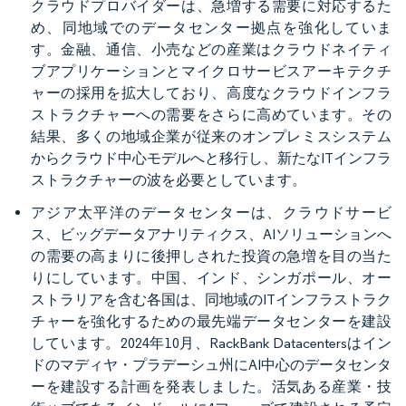
クラウドプロバイダーは、急増する需要に対応するた
め、同地域でのデータセンター拠点を強化していま
す。金融、通信、小売などの産業はクラウドネイティ
ブアプリケーションとマイクロサービスアーキテクチ
ャーの採用を拡大しており、高度なクラウドインフラ
ストラクチャーへの需要をさらに高めています。その
結果、多くの地域企業が従来のオンプレミスシステム
からクラウド中心モデルへと移行し、新たなITインフラ
ストラクチャーの波を必要としています。
アジア太平洋のデータセンターは、クラウドサービ
ス、ビッグデータアナリティクス、AIソリューションへ
の需要の高まりに後押しされた投資の急増を目の当た
りにしています。中国、インド、シンガポール、オー
ストラリアを含む各国は、同地域のITインフラストラク
チャーを強化するための最先端データセンターを建設
しています。2024年10月、RackBank Datacentersはイン
ドのマディヤ・プラデーシュ州にAI中心のデータセンタ
ーを建設する計画を発表しました。活気ある産業・技