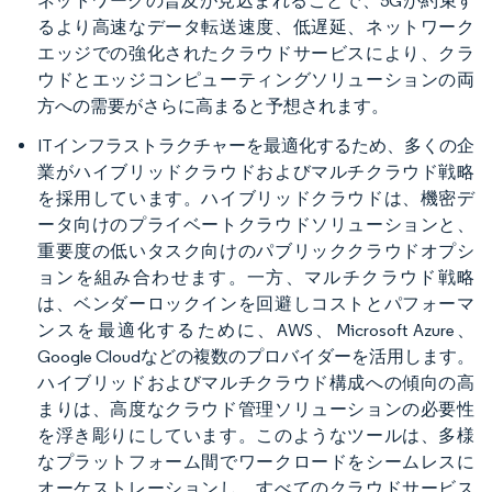
ネットワークの普及が見込まれることで、5Gが約束す
るより高速なデータ転送速度、低遅延、ネットワーク
エッジでの強化されたクラウドサービスにより、クラ
ウドとエッジコンピューティングソリューションの両
方への需要がさらに高まると予想されます。
ITインフラストラクチャーを最適化するため、多くの企
業がハイブリッドクラウドおよびマルチクラウド戦略
を採用しています。ハイブリッドクラウドは、機密デ
ータ向けのプライベートクラウドソリューションと、
重要度の低いタスク向けのパブリッククラウドオプシ
ョンを組み合わせます。一方、マルチクラウド戦略
は、ベンダーロックインを回避しコストとパフォーマ
ンスを最適化するために、AWS、Microsoft Azure、
Google Cloudなどの複数のプロバイダーを活用します。
ハイブリッドおよびマルチクラウド構成への傾向の高
まりは、高度なクラウド管理ソリューションの必要性
を浮き彫りにしています。このようなツールは、多様
なプラットフォーム間でワークロードをシームレスに
オーケストレーションし、すべてのクラウドサービス