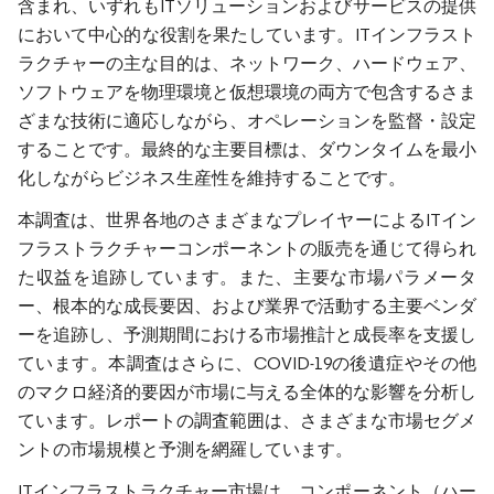
含まれ、いずれもITソリューションおよびサービスの提供
において中心的な役割を果たしています。ITインフラスト
ラクチャーの主な目的は、ネットワーク、ハードウェア、
ソフトウェアを物理環境と仮想環境の両方で包含するさま
ざまな技術に適応しながら、オペレーションを監督・設定
することです。最終的な主要目標は、ダウンタイムを最小
化しながらビジネス生産性を維持することです。
本調査は、世界各地のさまざまなプレイヤーによるITイン
フラストラクチャーコンポーネントの販売を通じて得られ
た収益を追跡しています。また、主要な市場パラメータ
ー、根本的な成長要因、および業界で活動する主要ベンダ
ーを追跡し、予測期間における市場推計と成長率を支援し
ています。本調査はさらに、COVID-19の後遺症やその他
のマクロ経済的要因が市場に与える全体的な影響を分析し
ています。レポートの調査範囲は、さまざまな市場セグメ
ントの市場規模と予測を網羅しています。
ITインフラストラクチャー市場は、コンポーネント（ハー