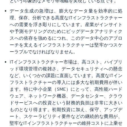
という印象的なメモリ帯域幅を実現している点です。
データ生成の急増は、膨大なデータ量を効率的に処
理、保存、分析できる高度なITインフラストラクチャー
への需要を浮き彫りにしています。産業がインサイト
や予測モデリングのためにビッグデータアナリティク
スへの依存を強めるにつれ、このデータ中心のアプロ
ーチを支えるインフラストラクチャーは堅牢かつスケ
ーラブルでなければなりません。
ITインフラストラクチャー市場は、高コスト、ハイブリ
ッド環境管理の複雑さ、データセキュリティへの懸念
など、いくつかの課題に直面しています。高度なITイン
フラストラクチャーの導入には多大な初期費用が伴い
ます。特に中小企業（SME）にとって、高性能ハード
ウェア、ネットワーク機器、データセンター、クラウ
ドサービスへの投資という財務的負担は非常に大きい
ものとなり得ます。初期投資に加え、保守、アップデ
ート、スケーラビリティ要件などの継続的な費用が、
堅牢なITインフラストラクチャーの維持コストに上乗せ