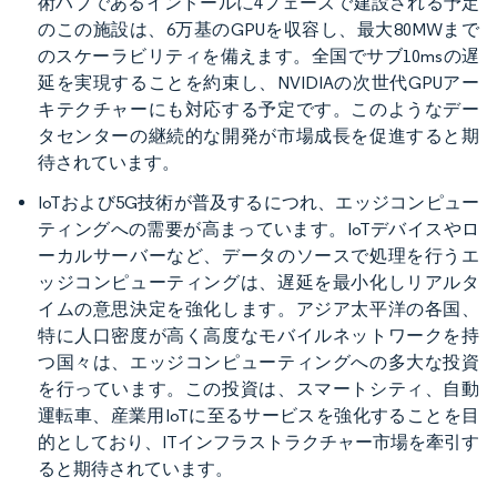
術ハブであるインドールに4フェーズで建設される予定
のこの施設は、6万基のGPUを収容し、最大80MWまで
のスケーラビリティを備えます。全国でサブ10msの遅
延を実現することを約束し、NVIDIAの次世代GPUアー
キテクチャーにも対応する予定です。このようなデー
タセンターの継続的な開発が市場成長を促進すると期
待されています。
IoTおよび5G技術が普及するにつれ、エッジコンピュー
ティングへの需要が高まっています。IoTデバイスやロ
ーカルサーバーなど、データのソースで処理を行うエ
ッジコンピューティングは、遅延を最小化しリアルタ
イムの意思決定を強化します。アジア太平洋の各国、
特に人口密度が高く高度なモバイルネットワークを持
つ国々は、エッジコンピューティングへの多大な投資
を行っています。この投資は、スマートシティ、自動
運転車、産業用IoTに至るサービスを強化することを目
的としており、ITインフラストラクチャー市場を牽引す
ると期待されています。