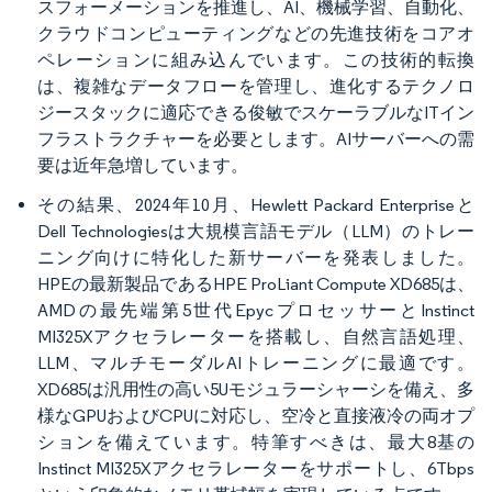
スフォーメーションを推進し、AI、機械学習、自動化、
クラウドコンピューティングなどの先進技術をコアオ
ペレーションに組み込んでいます。この技術的転換
は、複雑なデータフローを管理し、進化するテクノロ
ジースタックに適応できる俊敏でスケーラブルなITイン
フラストラクチャーを必要とします。AIサーバーへの需
要は近年急増しています。
その結果、2024年10月、Hewlett Packard Enterpriseと
Dell Technologiesは大規模言語モデル（LLM）のトレー
ニング向けに特化した新サーバーを発表しました。
HPEの最新製品であるHPE ProLiant Compute XD685は、
AMDの最先端第5世代EpycプロセッサーとInstinct
MI325Xアクセラレーターを搭載し、自然言語処理、
LLM、マルチモーダルAIトレーニングに最適です。
XD685は汎用性の高い5Uモジュラーシャーシを備え、多
様なGPUおよびCPUに対応し、空冷と直接液冷の両オプ
ションを備えています。特筆すべきは、最大8基の
Instinct MI325Xアクセラレーターをサポートし、6Tbps