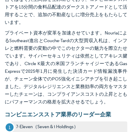
トアを15分間の食料品配達のダークストアノードとして活
用することで、追加の不動産なしに増分売上をもたらして
います。
プライベート資本が変革を加速させています。Nouriaによ
るSoutheast進出とCouche-Tardの大型買収入札は、インフ
レと燃料需要の変動の中でこのセクターの魅力を際立たせ
ています。サイバーセキュリティは依然としてアキレス腱
であり、Circle K最大の米国フランチャイジーであるGas
Expressで2025年1月に発生した決済カード情報漏洩事件
が、チェーン全体でのPOS強化イニシアチブを引き起こし
ました。デジタルレジリエンスと業務効率の両方をマスタ
ーしたチェーンは、コンプライアンスコストの上昇ととも
にパフォーマンスの格差を拡大させるでしょう。
コンビニエンスストア業界のリーダー企業
7-Eleven（Seven & i Holdings）