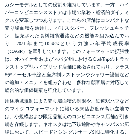
ガシーモデルとしての役割を維持しています。一方、ハイ
パーコンビニエンスストアは市場の業務・経済的ダイナミ
クスを変革しつつあります。これらの店舗はコンパクトな
売り場面積を活用し、バリスタバー、フレッシュキッチ
ン、拡充された食料雑貨通路などの機能を組み込んでお
り、2031年まで10.35%という力強い年平均成長率
（CAGR）を牽引しています。このフォーマットの拡張性
は、オハイオ州およびネバダ州におけるQuikTripのトラッ
クストップ型ハイブリッド店舗に象徴されており、クラス
8ディーゼル車線と座席制レストランやシャワー設備など
の追加アメニティを組み合わせ、多様な顧客層に対応して
総合的な価値提案を強化しています。
用途地域規制による売り場面積の制限や、鉄道駅ハブなど
のマイクロフォーマットに報いる来店密度が高い立地で
は、小規模および限定品揃えのコンビニエンス店舗が引き
続き存続します。キオスクは地下鉄通路やキャンパスの広
場において、スピードとシングルサーブSKUに特化するこ