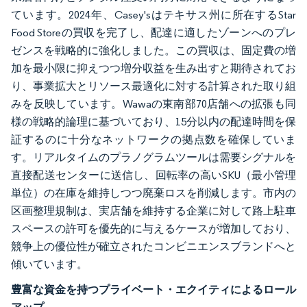
ています。2024年、Casey'sはテキサス州に所在するStar
Food Storeの買収を完了し、配達に適したゾーンへのプレ
ゼンスを戦略的に強化しました。この買収は、固定費の増
加を最小限に抑えつつ増分収益を生み出すと期待されてお
り、事業拡大とリソース最適化に対する計算された取り組
みを反映しています。Wawaの東南部70店舗への拡張も同
様の戦略的論理に基づいており、15分以内の配達時間を保
証するのに十分なネットワークの拠点数を確保していま
す。リアルタイムのプラノグラムツールは需要シグナルを
直接配送センターに送信し、回転率の高いSKU（最小管理
単位）の在庫を維持しつつ廃棄ロスを削減します。市内の
区画整理規制は、実店舗を維持する企業に対して路上駐車
スペースの許可を優先的に与えるケースが増加しており、
競争上の優位性が確立されたコンビニエンスブランドへと
傾いています。
豊富な資金を持つプライベート・エクイティによるロール