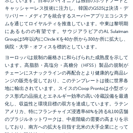
示しています。日本のパイオニアは独自のホットフードと
キャッシャーレス技術に注力し、韓国のGS25は決済・デ
リバリー・メディアを統合するスーパーアプリエコシステ
ムを通じてロイヤルティを推進しています。中東は黎明期
にあるものの有望です。サウジアラビアのAL Sulaiman
Groupは5年以内にCircle Kを40か所から300か所に拡大し、
病院・大学・オフィスを標的としています。
ヨーロッパは規制の厳格さに和らげられた成熟度を示して
います。高脂肪・高塩分・高糖分（HFSS）製品の規制が
チェーンにスナックラインの再配合とより健康的な商品レ
ンジの販売を促しており、このテンプレートは後に世界各
地に輸出されています。スイスのCoop Prontoは小型ボッ
クス形式の品揃えとエネルギー効率の高い冷蔵設備を最適
化し、収益性と環境目標の双方を達成しています。ラテン
アメリカ、特にフランチャイズ浸透率60%を誇る8,100店舗
のブラジルネットワークは、中産階級の需要の高まりを示
しており、南方への拡大を目指す北米の大手企業にとって