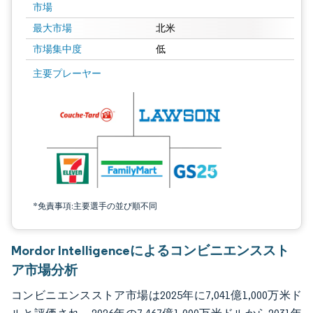
市場
最大市場
北米
市場集中度
低
画像 © Mordor Intelligence。再利用にはCC BY 4.0の表示が必要です。
主要プレーヤー
*免責事項:主要選手の並び順不同
Mordor Intelligenceによるコンビニエンススト
ア市場分析
コンビニエンスストア市場は2025年に7,041億1,000万米ド