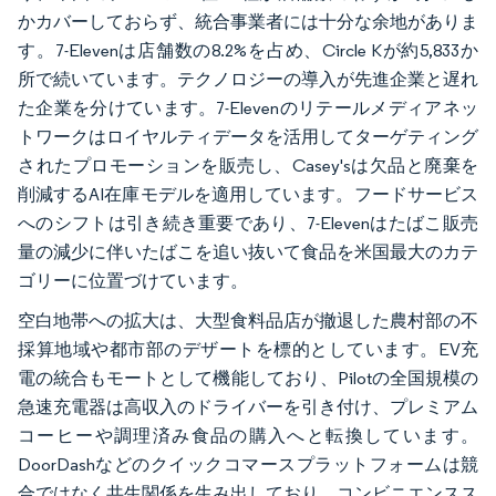
かカバーしておらず、統合事業者には十分な余地がありま
す。7-Elevenは店舗数の8.2%を占め、Circle Kが約5,833か
所で続いています。テクノロジーの導入が先進企業と遅れ
た企業を分けています。7-Elevenのリテールメディアネッ
トワークはロイヤルティデータを活用してターゲティング
されたプロモーションを販売し、Casey'sは欠品と廃棄を
削減するAI在庫モデルを適用しています。フードサービス
へのシフトは引き続き重要であり、7-Elevenはたばこ販売
量の減少に伴いたばこを追い抜いて食品を米国最大のカテ
ゴリーに位置づけています。
空白地帯への拡大は、大型食料品店が撤退した農村部の不
採算地域や都市部のデザートを標的としています。EV充
電の統合もモートとして機能しており、Pilotの全国規模の
急速充電器は高収入のドライバーを引き付け、プレミアム
コーヒーや調理済み食品の購入へと転換しています。
DoorDashなどのクイックコマースプラットフォームは競
合ではなく共生関係を生み出しており、コンビニエンスス