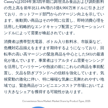
Casey'sは2024年第3四半期に調理済み食品および調剤飲料
の売上高を前年比11.4%増の3億4,900万米ドルに引き上げ
ており、ホットフード部門からのマージン向上を示してい
ます。衝動買い商品はその中間に位置し、即時消費心理を
活用した戦略的なエンドキャップ配置とプロモーションバ
ンドルによって需要が喚起されています。
消費者は携帯型充電器、ボトル入り飲料水、市販薬など、
危機対応品揃えをますます期待するようになっており、回
転率の高い高マージンの緊急商品を中心としたSKUの最適
化が進んでいます。事業者はリアルタイム需要センシング
を活用してハリケーンや熱波の前にこれらの商品を事前配
置し、欠品を防ぎブランドへの信頼を強化しています。気
候変動の激化に伴い、特に極端な気象に見舞われやすい地
域では、緊急商品がコンビニエンスストア市場においてよ
り大きなシェアを獲得する可能性があります。