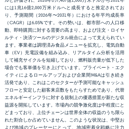
ルと評価され、2026年の7,467億1,000万米ドルから2031年
には1兆16億2,000万米ドルへと成長すると推定されてお
り、予測期間（2026年〜2031年）における年平均成長率
（CAGR）は6.05%です。その勢いは、都市部への人口移
動、即時購買に対する需要の高まり、および注文・ロイヤ
ルティ・決済ツールのデジタル統合によって支えられてい
ます。事業者は調理済み食品メニューを拡充し、電気自動
車（EV）充電設備を組み込み、リアルタイム分析を活用
して補充サイクルを短縮しており、燃料販売量が低下した
場合でも客単価を引き上げています。プライベート・エク
イティによるロールアップおよび企業間M&Aは引き続き
活発であり、これはこのセクターが予測可能なキャッシュ
フローと安定した顧客来店数をもたらすためであり、代替
エネルギーインフラに対する規制上の優遇措置が新たな収
益源を開拓しています。市場内の競争激化度は中程度にと
どまっており、上位チェーンは世界全体の収益のうち限ら
れた割合しか占めていません。このような状況は、中堅お
よび地域のプレーヤーにとって、地域密着化戦略に注力