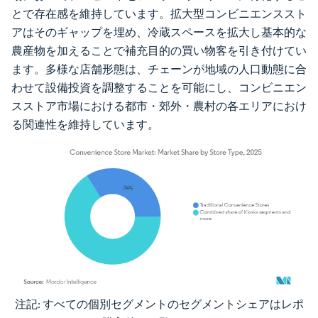
とで存在感を維持しています。拡大型コンビニエンススト
アはそのギャップを埋め、冷蔵スペースを拡大し基本的な
農産物を加えることで補充目的の買い物客を引き付けてい
ます。多様な店舗形態は、チェーンが地域の人口動態に合
わせて設備投資を調整することを可能にし、コンビニエン
スストア市場における都市・郊外・農村の各エリアにおけ
る関連性を維持しています。
注記: すべての個別セグメントのセグメントシェアはレポ
画像 © Mordor Intelligence。再利用にはCC BY 4.0の表示が必要です。