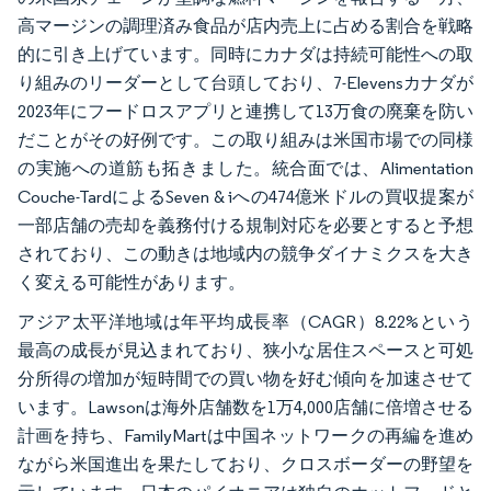
高マージンの調理済み食品が店内売上に占める割合を戦略
的に引き上げています。同時にカナダは持続可能性への取
り組みのリーダーとして台頭しており、7-Elevensカナダが
2023年にフードロスアプリと連携して13万食の廃棄を防い
だことがその好例です。この取り組みは米国市場での同様
の実施への道筋も拓きました。統合面では、Alimentation
Couche-TardによるSeven & iへの474億米ドルの買収提案が
一部店舗の売却を義務付ける規制対応を必要とすると予想
されており、この動きは地域内の競争ダイナミクスを大き
く変える可能性があります。
アジア太平洋地域は年平均成長率（CAGR）8.22%という
最高の成長が見込まれており、狭小な居住スペースと可処
分所得の増加が短時間での買い物を好む傾向を加速させて
います。Lawsonは海外店舗数を1万4,000店舗に倍増させる
計画を持ち、FamilyMartは中国ネットワークの再編を進め
ながら米国進出を果たしており、クロスボーダーの野望を