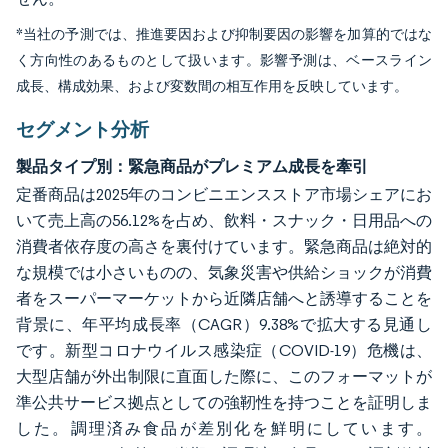
*当社の予測では、推進要因および抑制要因の影響を加算的ではな
く方向性のあるものとして扱います。影響予測は、ベースライン
成長、構成効果、および変数間の相互作用を反映しています。
セグメント分析
製品タイプ別：緊急商品がプレミアム成長を牽引
定番商品は2025年のコンビニエンスストア市場シェアにお
いて売上高の56.12%を占め、飲料・スナック・日用品への
消費者依存度の高さを裏付けています。緊急商品は絶対的
な規模では小さいものの、気象災害や供給ショックが消費
者をスーパーマーケットから近隣店舗へと誘導することを
背景に、年平均成長率（CAGR）9.38%で拡大する見通し
です。新型コロナウイルス感染症（COVID-19）危機は、
大型店舗が外出制限に直面した際に、このフォーマットが
準公共サービス拠点としての強靭性を持つことを証明しま
した。調理済み食品が差別化を鮮明にしています。