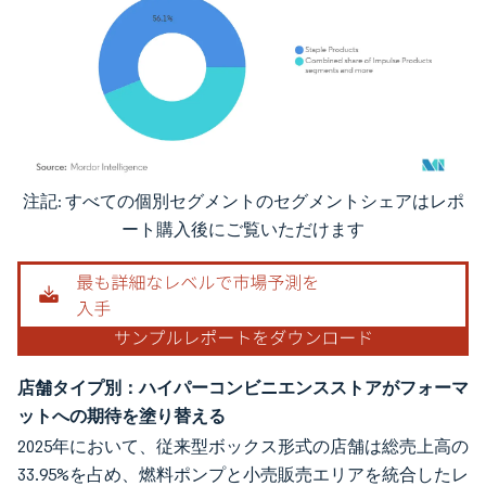
注記: すべての個別セグメントのセグメントシェアはレポ
画像 © Mordor Intelligence。再利用にはCC BY 4.0の表示が必要です。
ート購入後にご覧いただけます
店舗タイプ別：ハイパーコンビニエンスストアがフォーマ
ットへの期待を塗り替える
2025年において、従来型ボックス形式の店舗は総売上高の
33.95%を占め、燃料ポンプと小売販売エリアを統合したレ