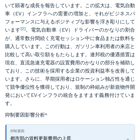
いて顕著な成長を報告しています。この拡大は、電気自動
車（EV）インフラへの需要の増加と、それがビジネスパ
フォーマンスに与えるポジティブな影響を浮き彫りにして
[2]
います
。電気自動車（EV）ドライバーのかなりの割合
が、通常数分間続く充電セッション中に食品または飲料を
購入しています。この行動は、ガソリン車利用者の来店と
比較して高い取引額をもたらします。連邦税の優遇措置は
現在、直流急速充電器の設置費用のかなりの部分を補助し
ており、この技術を採用する企業の投資利益率を改善して
います。さらに、早期採用者はロケーション独占性を通じ
て競争優位性を獲得しており、規制の枠組みが新規物件開
発においてEVインフラの統合をますます義務付けていま
す。
抑制要因影響分析
*
都市部の賃料更新費用の上昇