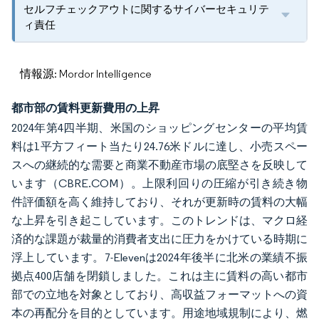
セルフチェックアウトに関するサイバーセキュリテ
ィ責任
情報源: Mordor Intelligence
都市部の賃料更新費用の上昇
2024年第4四半期、米国のショッピングセンターの平均賃
料は1平方フィート当たり24.76米ドルに達し、小売スペー
スへの継続的な需要と商業不動産市場の底堅さを反映して
います（CBRE.COM）。上限利回りの圧縮が引き続き物
件評価額を高く維持しており、それが更新時の賃料の大幅
な上昇を引き起こしています。このトレンドは、マクロ経
済的な課題が裁量的消費者支出に圧力をかけている時期に
浮上しています。7-Elevenは2024年後半に北米の業績不振
拠点400店舗を閉鎖しました。これは主に賃料の高い都市
部での立地を対象としており、高収益フォーマットへの資
本の再配分を目的としています。用途地域規制により、燃