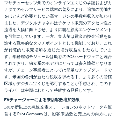
マサチューセッツ州でのオンライン宝くじの承認およびカ
ナダでのセルフサービス端末の普及により、追加の労働力
をほとんど必要としない高マージンの手数料収入が加わり
ました。デジタルチャネルはチケット販売のアクセス性と
流通を大幅に向上させ、より広範な顧客エンゲージメント
を可能にしています。一方、実店舗は賞金の換金活動を促
進する戦略的なタッチポイントとして機能しており、これ
が付随的な販売増加を通じた増分収益をもたらしていま
す。年齢確認モジュールは既存のPOSハードウェアと統合
されており、独立系のボデガにとっては参入障壁となりま
すが、チェーン事業者にとっては簡単なアップグレードで
す。米国の各州が新たな税収を求める中、より多くの管轄
区域がデジタル宝くじを認可することが予想され、このド
ライバーは中期にわたって持続する見通しです。
EVチャージャーによる来店客数増加効果
130か所以上の急速充電ステーションのネットワークを運
営するPilot Companyは、顧客来店数と売上高の両方にお