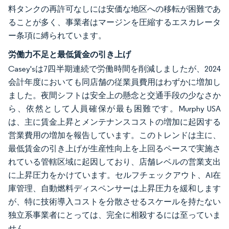
料タンクの再許可なしには安価な地区への移転が困難であ
ることが多く、事業者はマージンを圧縮するエスカレータ
ー条項に縛られています。
労働力不足と最低賃金の引き上げ
Casey'sは7四半期連続で労働時間を削減しましたが、2024
会計年度においても同店舗の従業員費用はわずかに増加し
ました。夜間シフトは安全上の懸念と交通手段の少なさか
ら、依然として人員確保が最も困難です。Murphy USA
は、主に賃金上昇とメンテナンスコストの増加に起因する
営業費用の増加を報告しています。このトレンドは主に、
最低賃金の引き上げが生産性向上を上回るペースで実施さ
れている管轄区域に起因しており、店舗レベルの営業支出
に上昇圧力をかけています。セルフチェックアウト、AI在
庫管理、自動燃料ディスペンサーは上昇圧力を緩和します
が、特に技術導入コストを分散させるスケールを持たない
独立系事業者にとっては、完全に相殺するには至っていま
せん。