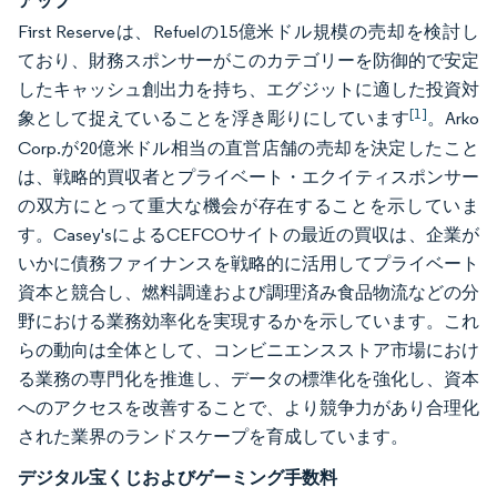
アップ
First Reserveは、Refuelの15億米ドル規模の売却を検討し
ており、財務スポンサーがこのカテゴリーを防御的で安定
したキャッシュ創出力を持ち、エグジットに適した投資対
[1]
象として捉えていることを浮き彫りにしています
。Arko
Corp.が20億米ドル相当の直営店舗の売却を決定したこと
は、戦略的買収者とプライベート・エクイティスポンサー
の双方にとって重大な機会が存在することを示していま
す。Casey'sによるCEFCOサイトの最近の買収は、企業が
いかに債務ファイナンスを戦略的に活用してプライベート
資本と競合し、燃料調達および調理済み食品物流などの分
野における業務効率化を実現するかを示しています。これ
らの動向は全体として、コンビニエンスストア市場におけ
る業務の専門化を推進し、データの標準化を強化し、資本
へのアクセスを改善することで、より競争力があり合理化
された業界のランドスケープを育成しています。
デジタル宝くじおよびゲーミング手数料