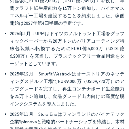
の拡張にEUR1億2,000万（USD1億2,960万）を投じ、年
間クラフト紙生産能力を15万トン追加し、バイオマス
エネルギー工場を建設することを約束しました。稼働
開始は2027年第4四半期の予定です。
2026年1月：UPMはドイツのノルトラント工場をグラフ
ィックペーパーから20万トンのバリアコーティング特
殊包装紙へ転換するためにEUR1億5,000万（USD1億
6,200万）を充当し、プラスチックフリー食品用途をタ
ーゲットとしています。
2025年12月：Smurfit Westrockはオーストリアのネッテ
ィングスドルフ工場でEUR9,000万（USD9,720万）のア
ップグレードを完了し、再生コンテナボード生産能力
を25万トン追加し、食品グレード出力向けの高度な脱
インクシステムを導入しました。
2025年11月：Stora Enoはフィンランドのバイオテック
企業Spinnovaと戦略的パートナーシップを締結し、木材