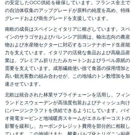
の安定したOCC供給を確保しています。フランス全土で
の自治体収集のアップグレードが原料の純度を高め、特殊
グレードおよび衛生グレードを支援しています。
南欧の成長はスペインとイタリアに根ざしています。スペ
インのサラゴサおよびバレンシア回廊は、輸出志向の農産
物および水産物セクターに対応するコンテナボード生産能
力を支えています。イタリアの活発な食品および高級品産
業は、プレミアム折りたたみカートンおよびラベル原紙の
需要を支えています。成形繊維使い捨て食器の採用増加と
高い観光客数の組み合わせが、この地域のトン数増加を加
速させています。
北欧は統合された林業サプライチェーンを活用し、フィン
ランドとスウェーデンが高強度包装およびティッシュ向け
にバージンクラフトを供給できるようにしています。バイ
オ発電タービンと地域暖房スキームがエネルギーコストの
影響を緩和し、カーボンクレジット費用を部分的に相殺し
ています。この地域はまた、酵素パルプ化とリグニン副産