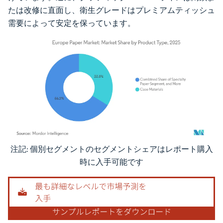
たは改修に直面し、衛生グレードはプレミアムティッシュ
需要によって安定を保っています。
注記: 個別セグメントのセグメントシェアはレポート購入
画像 © Mordor Intelligence。再利用にはCC BY 4.0の表示が必要です。
時に入手可能です