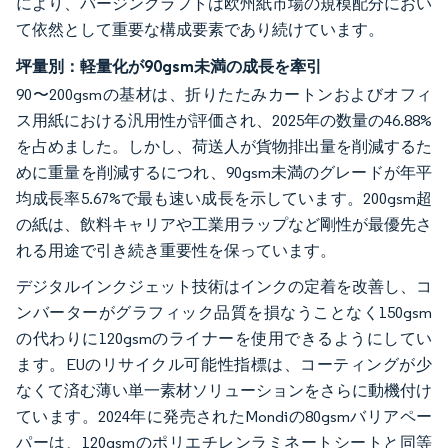
により、バージンクラフトは欧州紙市場の規模配分におい
て依然として重要な構成要素であり続けています。
坪量別：軽量化が90gsm未満の成長を牽引
90〜200gsmの基材は、折りたたみカートンおよびオフィ
ス用紙における汎用性が評価され、2025年の数量の46.88%
を占めました。しかし、荷送人が貨物排出量を削減するた
めに重量を削減するにつれ、90gsm未満のグレードが年平
均成長率5.67%で最も速い成長を示しています。200gsm超
の紙は、飲料キャリアや工業用ラップなど剛性が最優先さ
れる用途で引き続き重要性を保っています。
デジタルインクジェット技術はインクの定着を改善し、コ
ンバーターがグラフィック品質を損なうことなく150gsm
の代わりに120gsmのライナーを使用できるようにしてい
ます。EUのリサイクル可能性指標は、コーティングが少
なくて済む薄い単一素材ソリューションをさらに動機付け
ています。2024年に発売されたMondiの80gsmバリアペー
パーは、120gsmのポリエチレンラミネートシートと同等