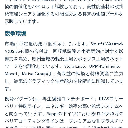
物の価値化をパイロット試験しており、高性能基材の欧州
紙市場シェアを強化する可能性のある将来の価値プールを
示唆しています。
競争環境
市場は中程度の集中度を示しています。Smurfit Westrock
のUSD340億の合併は、回収紙調達と小売契約に対する影
響力を高め、欧州全域の製紙工場とボックス工場のネット
ワークを合理化しています。Stora Enso、UPM-Kymmene、
Mondi、Metsa Groupは、高収益の転換と特殊資産に注力
し、従来のグラフィック生産能力を段階的に削減していま
す。
投資パターンは、再生繊維コンテナボード、PFASフリー
バリア特殊ライン、エネルギー効率の高い乾燥システムへ
と向かっています。SappiのドイツにおけるUSD4,320万の
バリアコーティングラインは、プレミアムな非プラスチッ