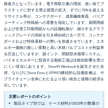
推進力となっています。電子商取引量の増加、使い捨てプ
ラスチックに対する禁止措置の拡大、すでに70%を超える
リサイクル率が、コンテナボード、成形繊維食器、バリア
コーティング特殊紙への需要を強化しています。新聞用紙
および非塗工印刷用紙からの設備転換が、縮小するグラフ
ィックグレードの供給を引き締め続ける一方で、コンテナ
ボードおよび特殊基材への勢いを加速させています。エネ
ルギー価格の激しい変動と高い木材パルプコストが利益率
を圧迫していますが、脱インク、閉鎖型水循環システム、
バイオエネルギーに投資する製紙工場は比較的影響を受け
にくい状況にあります。Smurfit Westrockを誕生させた合
併、ならびにStora EnsoとUPMの継続的な設備改修は、サ
プライチェーン全体にわたるより深い統合と規模の経済を
示しています。
主要レポートのポイント
製品タイプ別では、ケース材料が2025年の数量の