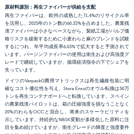
原材料源別：再生ファイバーが供給を支配
再生ファイバーは、欧州の成熟した71.4%のリサイクル率
を活用し、2025年のトン数の60.32%を占めました。農業残
渣ファイバーは小さなベースながら、製紙工場がパルプ価
格リスクを緩衝するために小麦わらと麻のブレンドを試験
するにつれ、年平均成長率6.03%で拡大すると予測されて
います。バージンファイバーの使用は衛生および高強度グ
レードで継続していますが、循環経済指令の下でシェアを
失っています。
ドイツのVerpackG費用マトリックスは再生繊維包装に明
確なコスト優位性を与え、Stora Ensoのオウル転換は50万
トンを再生コンテナボードへと転換しています。スペイン
の農業残渣パイロットは、箱の圧縮強度を損なうことなく
20%のわらをOCCと混合し、将来のスケーラビリティを
示しています。持続的なNBSK変動が多様化した原料に注
目を集め続けていますが、衛生グレードの輝度と強度要件