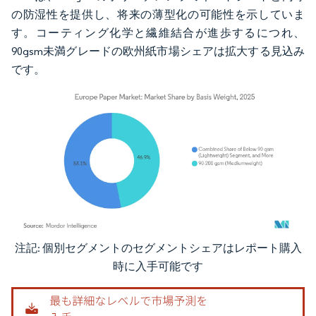
の防湿性を提供し、将来の薄型化の可能性を示していま
す。コーティング化学と繊維結合が進歩するにつれ、
90gsm未満グレードの欧州紙市場シェアは拡大する見込み
です。
注記: 個別セグメントのセグメントシェアはレポート購入
画像 © Mordor Intelligence。再利用にはCC BY 4.0の表示が必要です。
時に入手可能です