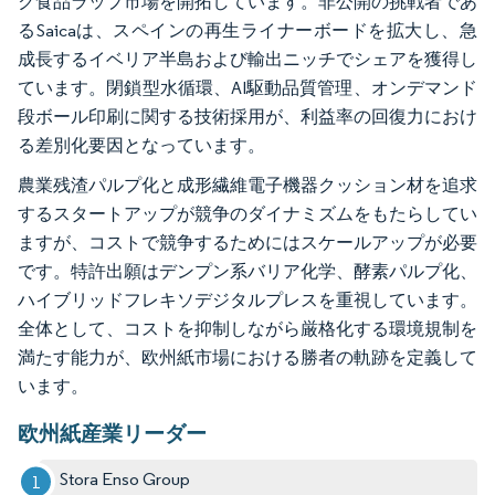
ク食品ラップ市場を開拓しています。非公開の挑戦者であ
るSaicaは、スペインの再生ライナーボードを拡大し、急
成長するイベリア半島および輸出ニッチでシェアを獲得し
ています。閉鎖型水循環、AI駆動品質管理、オンデマンド
段ボール印刷に関する技術採用が、利益率の回復力におけ
る差別化要因となっています。
農業残渣パルプ化と成形繊維電子機器クッション材を追求
するスタートアップが競争のダイナミズムをもたらしてい
ますが、コストで競争するためにはスケールアップが必要
です。特許出願はデンプン系バリア化学、酵素パルプ化、
ハイブリッドフレキソデジタルプレスを重視しています。
全体として、コストを抑制しながら厳格化する環境規制を
満たす能力が、欧州紙市場における勝者の軌跡を定義して
います。
欧州紙産業リーダー
Stora Enso Group