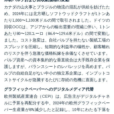
カナダの山火事とブラジルの物流の混乱が供給を妨げたた
め、2024年には北方晒しソフトウッドクラフトが1トンあ
たり1,000〜1,100米ドルの間で取引されました。ドイツの
回収OCCは、アジアからの輸出需要の増減に伴い、1トン
あたり80〜120ユーロ（86.4〜129.6米ドル）の間で変動し
ました。コスト急変は、自社パルプを持たない製紙工場の
スプレッドを圧縮し、短期的な利益率の犠牲か、顧客離れ
のリスクを伴う急激な価格転嫁を余儀なくさせています。
パルプ資産への資本集約的な垂直統合は大手既存企業を保
護しますが、バランスシートのレバレッジを高めます。パ
ルプの自給自足がない中小の独立系企業は、インプットコ
ストサイクルが急騰するたびに存続の危機に直面します。
グラフィックペーパーへのデジタルメディア代替
欧州製紙産業連合（CEPI）は、広告主がデジタルチャネ
ルに予算を再配分する中、2024年の欧州グラフィックペー
パー生産量が8%減少したと記録し、10年にわたる下落を