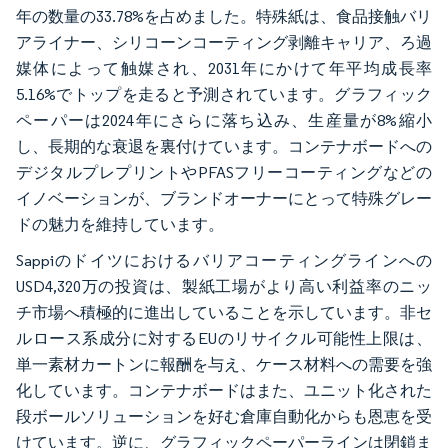
年の数量の33.78%を占めました。特殊紙は、食品接触バリ
アライナー、シリコーンコーティング剥離キャリア、ろ過
媒体によって触媒され、2031年にかけて年平均成長率
5.16%でトップを走ると予測されています。グラフィック
ペーパーは2024年にさらに落ち込み、生産量が8%縮小
し、長期的な衰退を裏付けています。コンテナボードへの
デジタルプレプリントやPFASフリーコーティングなどの
イノベーションが、ブランドオーナーにとって特殊グレー
ドの魅力を維持しています。
Sappiのドイツにおけるバリアコーティングラインへの
USD4,320万の投資は、製紙工場がより高い利益率のニッ
チ市場へ積極的に進出していることを示しています。非セ
ルロース系成分に対するEUのリサイクル可能性上限は、
単一素材カートンに報酬を与え、ケース材料への需要を強
化しています。コンテナボードはまた、ユニット化された
段ボールソリューションを好む倉庫自動化からも恩恵を受
けています。逆に、グラフィックペーパーラインは閉鎖ま