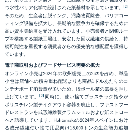
[2]
つ水性バリア化学で設計された紙基材を示しています。
そのため、生産者は脱インク、汚染物質除去、バリアコー
ティング設備を拡大し、長期的な競争力を確保するために
高い資本集約度を受け入れています。小売業者と閉鎖ルー
プを構築する製紙工場は、安定した回収繊維の供給と、持
続可能性を重視する消費者からの優先的な棚配置を獲得し
ています。
電子商取引およびフードサービス需要の拡大
オンライン小売は2024年の欧州総売上の23%を占め、単品
小包は店舗への積み重ね配送よりも商品1ドルあたりのコ
ンテナボード消費量が多いため、段ボール箱の需要を押し
[3]
上げています。
同時に、使い捨てプラスチック指令が
ポリスチレン製テイクアウト容器を廃止し、ファストフー
ドレストランを成形繊維製クラムシェルおよび紙ストロー
へと誘導しています。Huhtamakiの2024年スペインにおけ
る成形繊維使い捨て用品向け15,000トンの生産能力追加