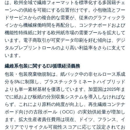
は、欧州全域で繊維フォーマットを標準化する多国籍チェ
ーンへの供給を可能にする位置付けです。小包物流とフー
ドサービスからの複合的な需要が、従来のグラフィックラ
インから機械稼働時間を再配分し、コンテナボードおよび
機能性特殊紙に対する欧州紙市場の需要プールを拡大して
います。電子商取引が可変データ印刷を好む傾向は、デジ
タルプレプリントロールのより高い利益率をさらに支えて
います。
繊維系包装に関するEU循環経済義務
包装・包装廃棄物規制は、紙パック中の非セルロース系成
分を5%に制限し、プラスチックラミネートハイブリッド
よりも単一素材基材を優遇しています。加盟国は2025年ま
でに紙および板紙の分別収集システムを導入しなければな
らず、これにより原料の純度が向上し、再生繊維コンテナ
ボード向けの古段ボール（OCC）の実効供給量が増加し
ます。拡大生産者責任費用は現在、ドイツ、フランス、イ
タリアでリサイクル可能性スコアに応じて設定されてお