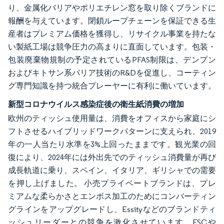
り、金属化バリアやポリエチレン窓を取り除くブランドに
報酬を与えています。閉鎖ループチェーンを保証できる生
産者はプレミアム価格を獲得し、リサイクル事業を持たな
い製紙工場は競争圧力の高まりに直面しています。包装・
包装廃棄物規制の予定されているPFAS制限は、デンプン
およびキトサン系バリア技術のR&Dを促進し、コーティン
グ専門知識を持つ統合プレーヤーに有利に働いています。
新型コロナウイルス感染症後の衛生紙消費の増加
欧州のティッシュ使用量は、消費をオフィスから家庭にシ
フトさせるハイブリッドワークパターンに支えられ、2019
年の一人当たり水準を3%上回ったままです。観光業の回
復により、2024年には外出先でのティッシュ消費量が再び
成長軌道に乗り、スペイン、イタリア、ギリシャでの需要
を押し上げました。
小売プライベートブランドは、プレ
ミアムな柔らかさとエンボス加工のためにコンバーティン
グラインをアップグレードし、Essityなどのブランドティ
ッシュリーダーとの競争を激化させています。FSCや