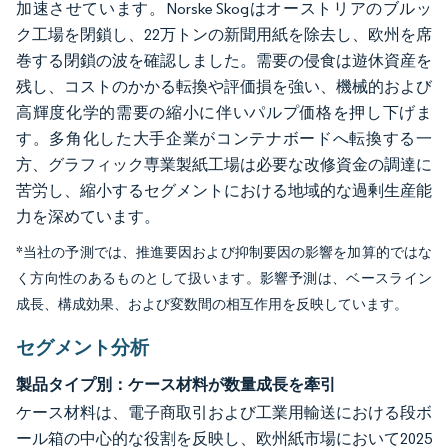
加速させています。Norske Skogはオーストリアのブルッ
ク工場を閉鎖し、22万トンの新聞用紙を除去し、欧州を席
巻する閉鎖の波を確認しました。需要の侵食は遊休資産を
残し、コストのかかる転換や評価損を強い、機械的および
高輝度化学的需要の縮小に伴いパルプ価格を押し下げま
す。多角化した大手企業がコンテナボードへ転換する一
方、グラフィック専業製紙工場は必要な改修資金の調達に
苦労し、縮小するセグメントにおける地域的な過剰生産能
力を深めています。
*当社の予測では、推進要因および抑制要因の影響を加算的ではな
く方向性のあるものとして扱います。影響予測は、ベースライン
成長、構成効果、および変数間の相互作用を反映しています。
セグメント分析
製品タイプ別：ケース材料が数量成長を牽引
ケース材料は、電子商取引および工業用輸送における段ボ
ール箱の中心的な役割を反映し、欧州紙市場において2025