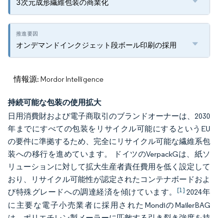
3次元成形繊維包装の商業化
オンデマンドインクジェット段ボール印刷の採用
情報源: Mordor Intelligence
持続可能な包装の使用拡大
日用消費財および電子商取引のブランドオーナーは、2030
年までにすべての包装をリサイクル可能にするというEU
の要件に準拠するため、完全にリサイクル可能な繊維系包
装への移行を進めています。
ドイツのVerpackGは、紙ソ
リューションに対して拡大生産者責任費用を低く設定して
おり、リサイクル可能性が認定されたコンテナボードおよ
[1]
び特殊グレードへの調達経済を傾けています。
2024年
に主要な電子小売業者に採用されたMondiのMailerBAG
は、ポリエチレン製メーラーに匹敵する引き裂き強度を持