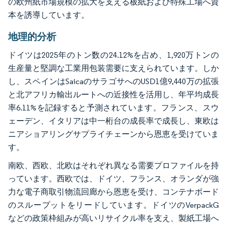
の欧州紙市場規模の拡大を支える板紙および特殊工場へ資
本を誘導しています。
地理的分析
ドイツは2025年のトン数の24.12%を占め、1,920万トンの
生産量と堅調な工業用包装需要に支えられています。しか
し、スペインはSaicaのサラゴサへのUSD1億9,440万の拡張
と北アフリカ輸出ルートへの近接性を活用し、年平均成長
率6.11%を記録すると予測されています。フランス、スウ
ェーデン、イタリアは中一桁台の成長率で成長し、東欧は
ニアショアリングサプライチェーンから恩恵を受けていま
す。
南欧、西欧、北欧はそれぞれ異なる需要プロファイルを持
っています。西欧では、ドイツ、フランス、オランダが強
力な電子商取引物流回廊から恩恵を受け、コンテナボード
のスループットをリードしています。ドイツのVerpackG
などの政策枠組みが高いリサイクル率を支え、製紙工場へ