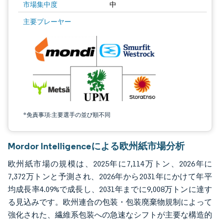
市場集中度
中
画像 © Mordor Intelligence。再利用にはCC BY 4.0の表示が必要です。
主要プレーヤー
*免責事項:主要選手の並び順不同
Mordor Intelligenceによる欧州紙市場分析
欧州紙市場の規模は、2025年に7,114万トン、2026年に
7,372万トンと予測され、2026年から2031年にかけて年平
均成長率4.09%で成長し、2031年までに9,008万トンに達す
る見込みです。欧州連合の包装・包装廃棄物規制によって
強化された、繊維系包装への急速なシフトが主要な構造的