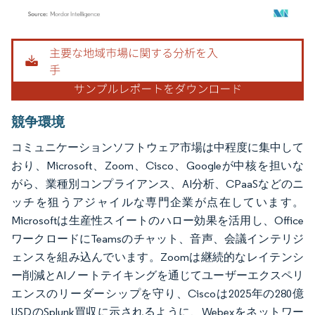
画像 © Mordor Intelligence。再利用にはCC BY 4.0の表示が必要です。
競争環境
コミュニケーションソフトウェア市場は中程度に集中して
おり、Microsoft、Zoom、Cisco、Googleが中核を担いな
がら、業種別コンプライアンス、AI分析、CPaaSなどのニ
ッチを狙うアジャイルな専門企業が点在しています。
Microsoftは生産性スイートのハロー効果を活用し、Office
ワークロードにTeamsのチャット、音声、会議インテリジ
ェンスを組み込んでいます。Zoomは継続的なレイテンシ
ー削減とAIノートテイキングを通じてユーザーエクスペリ
エンスのリーダーシップを守り、Ciscoは2025年の280億
USDのSplunk買収に示されるように、Webexをネットワー