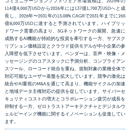
コミュニケーションソフトウェア市場規模は、2025年の
114億4,000万USDから2026年には137億1,700万USDへと成
長し、2026年〜2031年の15.08% CAGRで2031年までに265
億8,000万USDに達すると予測されています。ハイブリッ
ドワーク需要の高まり、5Gネットワークの展開、急速に
成熟するAI機能が持続的な投資を牽引する一方、サブスク
リプション価格設定とクラウド提供モデルが中小企業の参
入障壁を低下させています。ベンダーは、音声・映像・メ
ッセージングのコアスタックに予測分析、コンプライアン
スツール、ローコード統合を重ね、規制対象の業種全体で
対応可能なユーザー基盤を拡大しています。競争の激化は
統合やAI重視のM&Aを通じて高まり、機能サイクルの加速
と地域データ主権対応の提供を促しています。サイバーセ
キュリティコストの増大とコラボレーション疲労が成長を
抑制する一方、ゼロトラストアーキテクチャとデジタルウ
ェルビーイング機能に関するイノベーションも促進してい
ます。