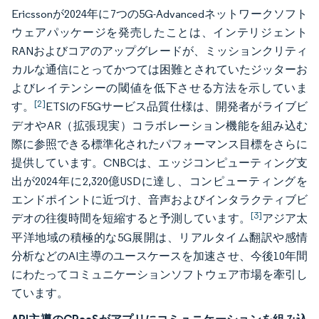
Ericssonが2024年に7つの5G-Advancedネットワークソフト
ウェアパッケージを発売したことは、インテリジェント
RANおよびコアのアップグレードが、ミッションクリティ
カルな通信にとってかつては困難とされていたジッターお
よびレイテンシーの閾値を低下させる方法を示していま
[2]
す。
ETSIのF5Gサービス品質仕様は、開発者がライブビ
デオやAR（拡張現実）コラボレーション機能を組み込む
際に参照できる標準化されたパフォーマンス目標をさらに
提供しています。CNBCは、エッジコンピューティング支
出が2024年に2,320億USDに達し、コンピューティングを
エンドポイントに近づけ、音声およびインタラクティブビ
[3]
デオの往復時間を短縮すると予測しています。
アジア太
平洋地域の積極的な5G展開は、リアルタイム翻訳や感情
分析などのAI主導のユースケースを加速させ、今後10年間
にわたってコミュニケーションソフトウェア市場を牽引し
ています。