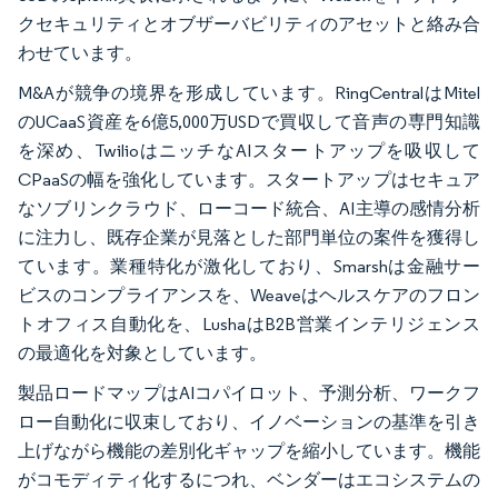
クセキュリティとオブザーバビリティのアセットと絡み合
わせています。
M&Aが競争の境界を形成しています。RingCentralはMitel
のUCaaS資産を6億5,000万USDで買収して音声の専門知識
を深め、TwilioはニッチなAIスタートアップを吸収して
CPaaSの幅を強化しています。スタートアップはセキュア
なソブリンクラウド、ローコード統合、AI主導の感情分析
に注力し、既存企業が見落とした部門単位の案件を獲得し
ています。業種特化が激化しており、Smarshは金融サー
ビスのコンプライアンスを、Weaveはヘルスケアのフロン
トオフィス自動化を、LushaはB2B営業インテリジェンス
の最適化を対象としています。
製品ロードマップはAIコパイロット、予測分析、ワークフ
ロー自動化に収束しており、イノベーションの基準を引き
上げながら機能の差別化ギャップを縮小しています。機能
がコモディティ化するにつれ、ベンダーはエコシステムの