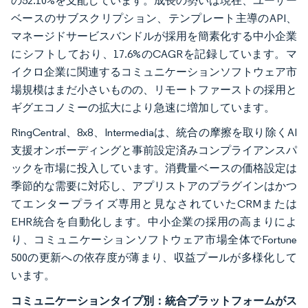
の52.10%を支配しています。成長の勢いは現在、ユーザー
ベースのサブスクリプション、テンプレート主導のAPI、
マネージドサービスバンドルが採用を簡素化する中小企業
にシフトしており、17.6%のCAGRを記録しています。マ
イクロ企業に関連するコミュニケーションソフトウェア市
場規模はまだ小さいものの、リモートファーストの採用と
ギグエコノミーの拡大により急速に増加しています。
RingCentral、8x8、Intermediaは、統合の摩擦を取り除くAI
支援オンボーディングと事前設定済みコンプライアンスパ
ックを市場に投入しています。消費量ベースの価格設定は
季節的な需要に対応し、アプリストアのプラグインはかつ
てエンタープライズ専用と見なされていたCRMまたは
EHR統合を自動化します。中小企業の採用の高まりによ
り、コミュニケーションソフトウェア市場全体でFortune
500の更新への依存度が薄まり、収益プールが多様化して
います。
コミュニケーションタイプ別：統合プラットフォームがス