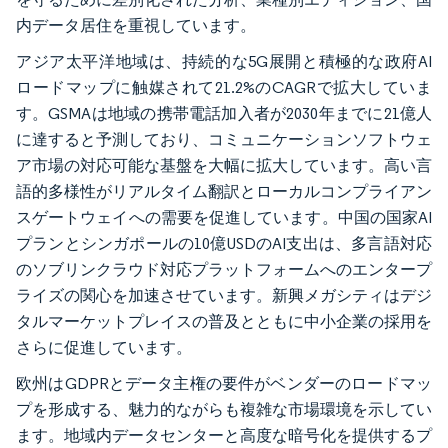
内データ居住を重視しています。
アジア太平洋地域は、持続的な5G展開と積極的な政府AI
ロードマップに触媒されて21.2%のCAGRで拡大していま
す。GSMAは地域の携帯電話加入者が2030年までに21億人
に達すると予測しており、コミュニケーションソフトウェ
ア市場の対応可能な基盤を大幅に拡大しています。高い言
語的多様性がリアルタイム翻訳とローカルコンプライアン
スゲートウェイへの需要を促進しています。中国の国家AI
プランとシンガポールの10億USDのAI支出は、多言語対応
のソブリンクラウド対応プラットフォームへのエンタープ
ライズの関心を加速させています。新興メガシティはデジ
タルマーケットプレイスの普及とともに中小企業の採用を
さらに促進しています。
欧州はGDPRとデータ主権の要件がベンダーのロードマッ
プを形成する、魅力的ながらも複雑な市場環境を示してい
ます。地域内データセンターと高度な暗号化を提供するプ