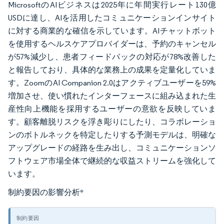
MicrosoftのAIビジネスは2025年に年間実行レート130億
USDに達し、AIを活用したコミュニケーションインサイト
に対する商業的な確信を示しています。AIチャットボット
を使用するヘルスケアプロバイダーは、予約のキャンセル
が57%減少し、患者フィードバックの対応が78%改善した
と報告しており、具体的な業務上の成果を定量化していま
す。ZoomのAI Companion 2.0はアクティブユーザーを59%
増加させ、使い慣れたインターフェースに組み込まれた生
産性向上機能を採用するユーザーの意欲を反映していま
す。顧客離脱リスクを浮き彫りにしたり、コラボレーショ
ンのボトルネックを特定したりする予測モデルは、明確な
アップグレードの経路を生み出し、コミュニケーションソ
フトウェア市場全体で継続的な収益ストリームを強化して
います。
制約要因の影響分析
*