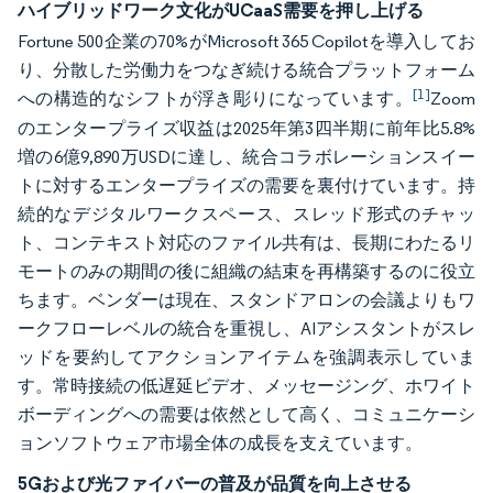
ハイブリッドワーク文化がUCaaS需要を押し上げる
Fortune 500企業の70%がMicrosoft 365 Copilotを導入してお
り、分散した労働力をつなぎ続ける統合プラットフォーム
[1]
への構造的なシフトが浮き彫りになっています。
Zoom
のエンタープライズ収益は2025年第3四半期に前年比5.8%
増の6億9,890万USDに達し、統合コラボレーションスイー
トに対するエンタープライズの需要を裏付けています。持
続的なデジタルワークスペース、スレッド形式のチャッ
ト、コンテキスト対応のファイル共有は、長期にわたるリ
モートのみの期間の後に組織の結束を再構築するのに役立
ちます。ベンダーは現在、スタンドアロンの会議よりもワ
ークフローレベルの統合を重視し、AIアシスタントがスレ
ッドを要約してアクションアイテムを強調表示していま
す。常時接続の低遅延ビデオ、メッセージング、ホワイト
ボーディングへの需要は依然として高く、コミュニケーシ
ョンソフトウェア市場全体の成長を支えています。
5Gおよび光ファイバーの普及が品質を向上させる