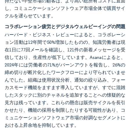
持たない中堅市場の顧客は、より高い総所有コストに直面
し、コミュニケーションソフトウェア市場全体で購買サイ
クルを遅らせています。
コラボレーション疲労とデジタルウェルビーイングの問題
ハーバード・ビジネス・レビューによると、コラボレーシ
ョン活動は12年間で50%増加したものの、知識労働者は現
在1日に77回メールを確認し、121件の新着メッセージを受
信しており、生産性が低下しています。Asanaによると、
2024年には労働者の71%がバーンアウトを報告し、26%の
締め切りが断片化したワークフローにより守られていませ
んでした。組織は使用状況分析、通知の絞り込み、フォー
カスモード機能をますます導入していますが、すでに混雑
したスタックに別のチャネルを追加することへの懐疑的な
見方は残っています。これらの懸念は販売サイクルを長引
かせたり、機能の採用を制限したりする可能性があり、コ
ミュニケーションソフトウェア市場の好調なセグメントに
おける上昇余地を抑制しています。