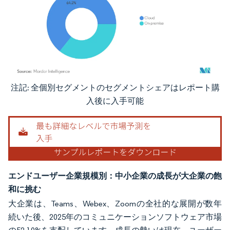
注記: 全個別セグメントのセグメントシェアはレポート購
画像 © Mordor Intelligence。再利用にはCC BY 4.0の表示が必要です。
入後に入手可能
エンドユーザー企業規模別：中小企業の成長が大企業の飽
和に挑む
大企業は、Teams、Webex、Zoomの全社的な展開が数年
続いた後、2025年のコミュニケーションソフトウェア市場