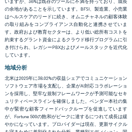
いますが、36%は既存のツールに不満を持っており、成長
の余地があることを示しています。BFSI、製造業、小売業
はヘルスケアのリードに続き、オムニチャネルの顧客体験
の取り組みをコンプライアンス自動化と連携させていま
す。政府および教育セクターは、より低い総所有コストを
約束するグラント資金によるクラウド移行プログラムに引
き付けられ、レガシーPBXおよびメールスタックを近代化
しています。
地域分析
北米は2025年に38.02%の収益シェアでコミュニケーション
ソフトウェア市場を支配し、企業がAI対応コラボレーショ
ンを採用し、堅牢な規制フレームワークが予測可能なセキ
ュリティベースラインを確保しました。ベンダー本社の集
中が緊密な顧客フィードバックループを促進しています
が、Fortune 500の飽和がピークに達するにつれて成長は緩
やかになっています。プロバイダーは現在、更新サイクル
を守るために差別化された分析、業種別エディション、国