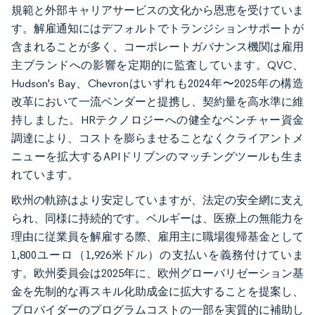
規範と外部キャリアサービスの文化から恩恵を受けていま
す。解雇通知にはデフォルトでトランジションサポートが
含まれることが多く、コーポレートガバナンス機関は雇用
主ブランドへの影響を定期的に監査しています。QVC、
Hudson's Bay、Chevronはいずれも2024年〜2025年の構造
改革において一流ベンダーと提携し、契約量を高水準に維
持しました。HRテクノロジーへの健全なベンチャー資金
調達により、コストを膨らませることなくクライアントメ
ニューを拡大するAPIドリブンのマッチングツールも生ま
れています。
欧州の軌跡はより安定していますが、法定の安全網に支え
られ、同様に持続的です。ベルギーは、医療上の無能力を
理由に従業員を解雇する際、雇用主に職場復帰基金として
1,800ユーロ（1,926米ドル）の支払いを義務付けていま
す。欧州委員会は2025年に、欧州グローバリゼーション基
金を先制的な再スキル化助成金に拡大することを提案し、
プロバイダーのプログラムコストの一部を実質的に補助し