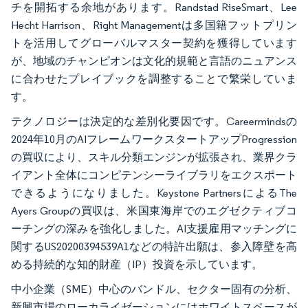
チを開拓する余地があります。Randstad RiseSmart、Lee
Hecht Harrison、Right Managementは多国籍フットプリン
トを活用してグローバルマスター契約を獲得しています
が、地域のチャンピオンは文化的規範と言語のニュアンス
に合わせたプレイブックを調整することで繁栄していま
す。
テクノロジーは決定的な差別化要因です。Careermindsの
2024年10月のAIフレームワークスタートアップProgression
の買収により、スキル分類エンジンが拡張され、業界クラ
イアント全体にコンピテンシーライブラリをエクスポート
できるようになりました。Keystone PartnersによるThe
Ayers Groupの買収は、米国東海岸でのエグゼクティブコ
ーチングの深みを強化しました。AI支援雇用マッチングに
関するUS20200394539A1などの特許出願は、参入障壁を高
める持続的な知的財産（IP）投資を示しています。
中小企業（SME）中心のバンドル、セクター固有の分析、
新興市場のローカライゼーションにはホワイトスペースが