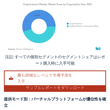
注記: すべての個別セグメントのセグメントシェアはレポ
画像 © Mordor Intelligence。再利用にはCC BY 4.0の表示が必要です。
ート購入時に入手可能
提供モード別：バーチャルプラットフォームが優位性を確
立