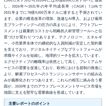
1,000万米ドルから2026年には55億8,000万米ドルへと成長
し、2026年〜2031年の年平均成長率（CAGR）7.16%で
2031年までに78億9,000万米ドルに達すると予測されてい
ます。企業の構造改革の増加、急速なAI導入、および雇用
主ブランディングへの圧力の高まりにより、アウトプレー
スメントは裁量的コストから戦略的人材管理ツールへと位
置づけが変わりつつあります。テクノロジー、エネルギ
ー、小売業界全体での継続的な人員削減が安定した契約量
を支えており、デジタルネイティブなプラットフォームが
求職サイクルを短縮し、地理的リーチを拡大しています。
エグゼクティブの離職率は依然として高く、プレミアムサ
ービスの需要を促進しており、欧州における規制の推進に
より、解雇プロセスへのトランジションサポートの組み込
みが義務化されつつあります。これらの相互に絡み合う要
因が、2030年までのアウトプレースメントサービス市場を
強固に支える堅牢な需要曲線を形成しています。
主要レポートのポイント