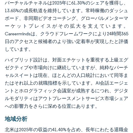
バーチャルチャネルは2025年に61.30%のシェアを獲得し、
13.65%の成長軌道を維持しています。常時稼働のダッシュ
ボード、非同期ビデオコーチング、グローバルメンターマ
ーケットプレイスがその拡大を支えています。
Careermindsは、クラウドフレームワークにより24時間365
日のアクセスと候補者のより強い定着率が実現したと評価
しています。
ハイブリッド設計は、対面エチケットを重視する上級エグ
ゼクティブや市場向けに継続していますが、純粋なバーチ
ャルスイートは現在、ほとんどの人口統計において同等ま
たはそれ以上の就職指標を示しています。AI会話エージェ
ントとホログラフィック会議室が成熟するにつれ、デジタ
ルモダリティはアウトプレースメントサービス市場シェア
への影響力をさらに深める位置にあります。
地域分析
北米は2025年の収益の41.40%を占め、長年にわたる退職金