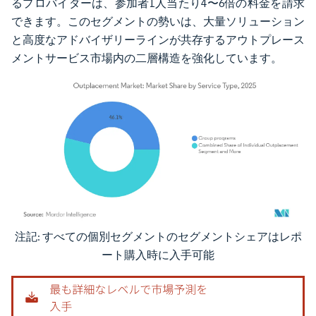
るプロバイダーは、参加者1人当たり4〜6倍の料金を請求
できます。このセグメントの勢いは、大量ソリューション
と高度なアドバイザリーラインが共存するアウトプレース
メントサービス市場内の二層構造を強化しています。
注記: すべての個別セグメントのセグメントシェアはレポ
画像 © Mordor Intelligence。再利用にはCC BY 4.0の表示が必要です。
ート購入時に入手可能