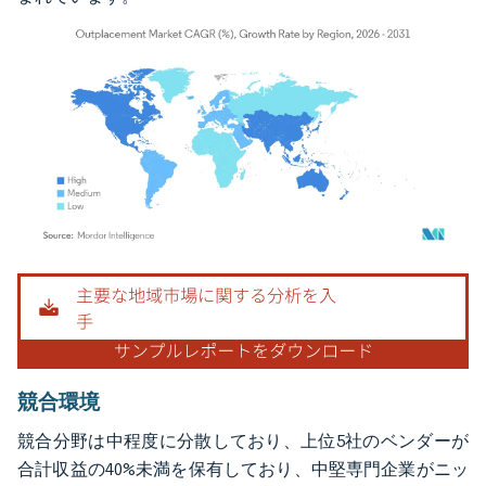
画像 © Mordor Intelligence。再利用にはCC BY 4.0の表示が必要です。
競合環境
競合分野は中程度に分散しており、上位5社のベンダーが
合計収益の40%未満を保有しており、中堅専門企業がニッ