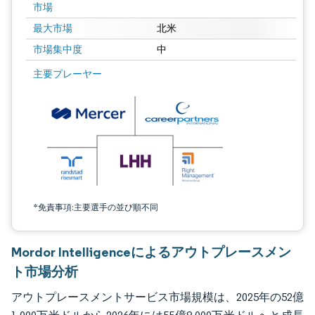
市場
最大市場
北米
市場集中度
中
画像 © Mordor Intelligence。再利用にはCC BY 4.0の表示が必要です。
主要プレーヤー
*免責事項:主要選手の並び順不同
Mordor Intelligenceによるアウトプレースメン
ト市場分析
アウトプレースメントサービス市場規模は、2025年の52億