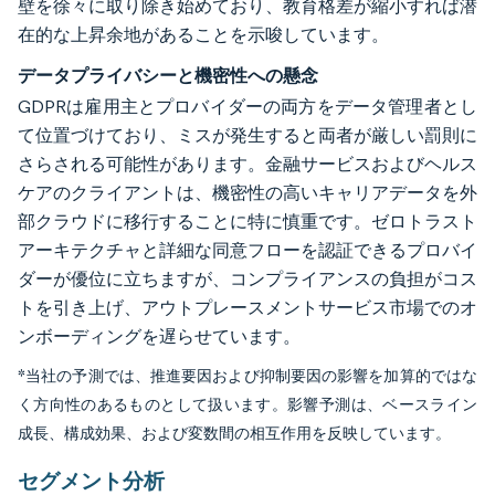
壁を徐々に取り除き始めており、教育格差が縮小すれば潜
在的な上昇余地があることを示唆しています。
データプライバシーと機密性への懸念
GDPRは雇用主とプロバイダーの両方をデータ管理者とし
て位置づけており、ミスが発生すると両者が厳しい罰則に
さらされる可能性があります。金融サービスおよびヘルス
ケアのクライアントは、機密性の高いキャリアデータを外
部クラウドに移行することに特に慎重です。ゼロトラスト
アーキテクチャと詳細な同意フローを認証できるプロバイ
ダーが優位に立ちますが、コンプライアンスの負担がコス
トを引き上げ、アウトプレースメントサービス市場でのオ
ンボーディングを遅らせています。
*当社の予測では、推進要因および抑制要因の影響を加算的ではな
く方向性のあるものとして扱います。影響予測は、ベースライン
成長、構成効果、および変数間の相互作用を反映しています。
セグメント分析