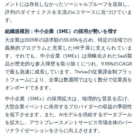
メントには存在しなかったソーシャルプルーフを追加し、
評判のダイナミクスを主流のeコマースに近づけていま
す。
組織規模別：中小企業（SME）の採用が勢いを増す
大企業は2025年の請求額の55.05%を占め、特定の法域での
義務的プログラムと充実したHR予算に支えられていま
す。それでも、中小企業（SMEs）は簡略化されたSaaS製
品が歴史的な参入障壁を取り除くにつれ、9.95%のCAGR
で最も急速に成長しています。Thriveの従量課金制プラッ
トフォームにより、企業は数週間ではなく数分で従業員を
オンボードできます。
中小企業（SMEs）の採用拡大は、地理的な普及を広げ、
大型企業イベントに依存するプロバイダーの収益の季節性
を低下させます。また、AIモデルを供給するデータプール
を拡大し、アウトプレースメントサービス市場全体のパー
ソナライゼーションをさらに向上させます。