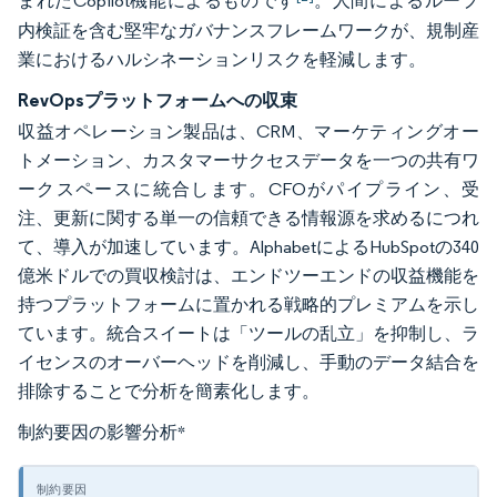
まれたCopilot機能によるものです
。人間によるループ
内検証を含む堅牢なガバナンスフレームワークが、規制産
業におけるハルシネーションリスクを軽減します。
RevOpsプラットフォームへの収束
収益オペレーション製品は、CRM、マーケティングオー
トメーション、カスタマーサクセスデータを一つの共有ワ
ークスペースに統合します。CFOがパイプライン、受
注、更新に関する単一の信頼できる情報源を求めるにつれ
て、導入が加速しています。AlphabetによるHubSpotの340
億米ドルでの買収検討は、エンドツーエンドの収益機能を
持つプラットフォームに置かれる戦略的プレミアムを示し
ています。統合スイートは「ツールの乱立」を抑制し、ラ
イセンスのオーバーヘッドを削減し、手動のデータ結合を
排除することで分析を簡素化します。
制約要因の影響分析
*