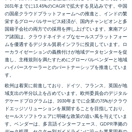
2031年までに13.45%のCAGRで拡大する見込みです。中国
の国産クラウドプラットフォームへの推進と、インドの繁
栄するグローバルサービス経済が、国内チャンピオンと多
国籍子会社の両方での採用を押し上げています。東南アジ
ア諸国は、クラウドネイティブなセールスプラットフォー
ムを優遇するデジタル貿易インフラに投資しています。ロ
ーカライゼーションの義務付けが地域データセンターを促
進し、主権規則を満たすためにグローバルベンダーと地域
ハイパースケーラーとのパートナーシップを推進していま
す。
欧州は着実に前進しており、ドイツ、フランス、英国が地
域支出の半分以上を占めています。欧州委員会のデジタル
デケードプログラムは、2030年までに企業の75%がクラウ
ドエッジソリューションを展開することを目指しており、
セールスソフトウェアに明確な政策の追い風を与えていま
す。ベンダーは、多言語インターフェース、GDPR準拠の
データ処理、セクター別ガイドラインに沿った業界固有の