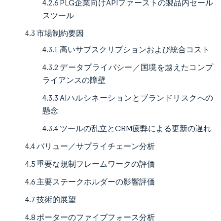
4.2.6 PLG企業向けAPIファーストの製品内セール
スツール
4.3 市場制約要因
4.3.1 高いサブスクリプションおよび統合コスト
4.3.2 データプライバシー／国境を越えたコンプ
ライアンスの障壁
4.3.3 AIハルシネーションとブランドリスクへの
懸念
4.3.4 ツールの乱立とCRM疲弊による更新の遅れ
4.4 バリュー／サプライチェーン分析
4.5 重要な規制フレームワークの評価
4.6 主要ステークホルダーの影響評価
4.7 技術的展望
4.8 ポーターのファイブフォース分析