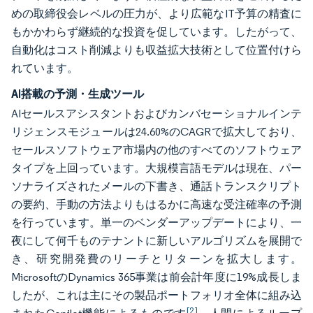
めの取締役会レベルの圧力が、より広範なIT予算の精査に
もかかわらず継続的な投資を促しています。したがって、
自動化はコスト削減よりも収益拡大技術として位置付けら
れています。
AI搭載の予測・生成ツール
AIセールスアシスタントおよびカンバセーショナルインテ
リジェンスモジュールは24.60%のCAGRで拡大しており、
セールスソフトウェア市場内の他のすべてのソフトウェア
タイプを上回っています。大規模言語モデルは現在、パー
ソナライズされたメールの下書き、通話トランスクリプト
の要約、手動の方法よりもはるかに高速な受注確率の予測
を行っています。単一のベンダーアップデートにより、一
夜にして何千ものテナントに新しいアルゴリズムを展開で
き、研究開発費のリーチとリターンを拡大します。
MicrosoftのDynamics 365事業は前会計年度に19%成長しま
したが、これは主にその製品ポートフォリオ全体に組み込
[2]