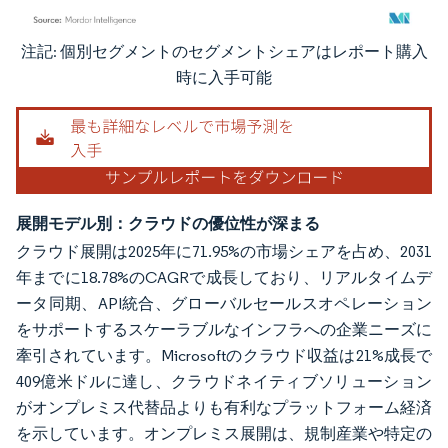
注記: 個別セグメントのセグメントシェアはレポート購入
画像 © Mordor Intelligence。再利用にはCC BY 4.0の表示が必要です。
時に入手可能
展開モデル別：クラウドの優位性が深まる
クラウド展開は2025年に71.95%の市場シェアを占め、2031
年までに18.78%のCAGRで成長しており、リアルタイムデ
ータ同期、API統合、グローバルセールスオペレーション
をサポートするスケーラブルなインフラへの企業ニーズに
牽引されています。Microsoftのクラウド収益は21%成長で
409億米ドルに達し、クラウドネイティブソリューション
がオンプレミス代替品よりも有利なプラットフォーム経済
を示しています。オンプレミス展開は、規制産業や特定の