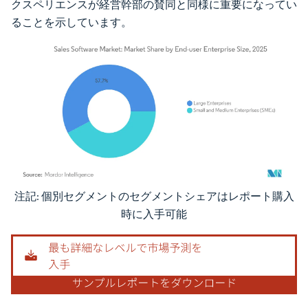
クスペリエンスが経営幹部の賛同と同様に重要になってい
ることを示しています。
注記: 個別セグメントのセグメントシェアはレポート購入
画像 © Mordor Intelligence。再利用にはCC BY 4.0の表示が必要です。
時に入手可能