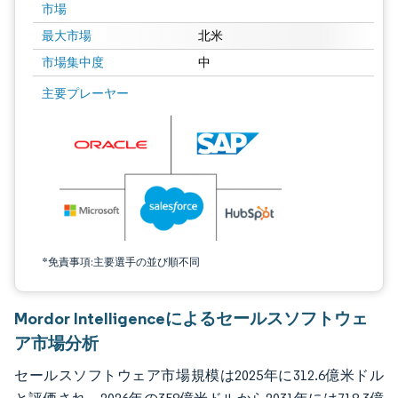
市場
最大市場
北米
市場集中度
中
画像 © Mordor Intelligence。再利用にはCC BY 4.0の表示が必要です。
主要プレーヤー
*免責事項:主要選手の並び順不同
Mordor Intelligenceによるセールスソフトウェ
ア市場分析
セールスソフトウェア市場規模は2025年に312.6億米ドル