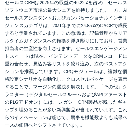
セールスCRMは2025年の収益の40.22%を占め、セールス
ソフトウェア市場の最大シェアを維持しました。一方、AI
セールスアシスタントおよびカンバセーショナルインテリ
ジェンスカテゴリは、2031年までに23.85%のCAGRで成長
すると予測されています。この急増は、記録管理からリア
ルタイムガイダンスへの転換を浮き彫りにしており、営業
担当者の生産性を向上させます。セールスエンゲージメン
トスイートは現在、インテントデータをCRMレコードに
重ね合わせ、見込み客リストを絞り込み、次のベストアク
ションを推奨しています。CPQモジュールは、複雑な価
格設定シナリオを自動化し、クロスセルパッケージを表示
することで、マージンの漏洩を解決します。「その他」ク
ラスター（デジタルセールスルームおよびAPIファースト
のPLGアドオン）には、レガシーCRM製品が残したギャ
ップを埋めることが多い新興製品が含まれています。これ
らのイノベーションは総じて、競争を機能数よりも成果ベ
ースの価値へとシフトさせています。