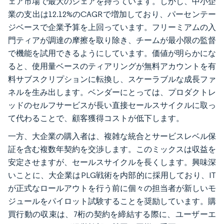
ェア市場で最大のシェアを持っています。しかし、中小企
業の支出は12.12%のCAGRで増加しており、パーセンテー
ジベースで企業予算を上回っています。フリーミアムの入
門ティアが調達の摩擦を取り除き、チームが最小限の監督
で機能を試用できるようにしています。価値が明らかにな
ると、使用量ベースのティアリングが無料アカウントを有
料サブスクリプションに転換し、スケーラブルな成長ファ
ネルを生み出します。ベンダーにとっては、プロダクトレ
ッドのセルフサービスが長い直接セールスサイクルに取っ
て代わることで、顧客獲得コストが低下します。
一方、大企業の購入者は、複雑な統合とサービスレベル保
証を含む複数年契約を交渉します。このミックスは収益を
安定させますが、セールスサイクルを長くします。興味深
いことに、大企業はPLG戦術を内部的に採用しており、IT
が正式なロールアウトを行う前に個々の担当者が新しいモ
ジュールをパイロット試験することを奨励しています。購
買行動の収束は、7桁の契約を締結する際に、ユーザーエ