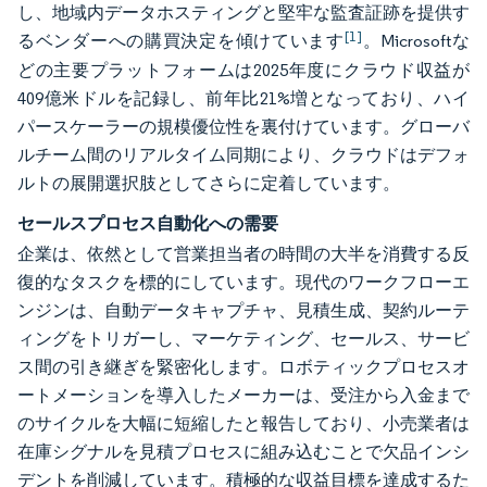
し、地域内データホスティングと堅牢な監査証跡を提供す
[1]
るベンダーへの購買決定を傾けています
。Microsoftな
どの主要プラットフォームは2025年度にクラウド収益が
409億米ドルを記録し、前年比21%増となっており、ハイ
パースケーラーの規模優位性を裏付けています。グローバ
ルチーム間のリアルタイム同期により、クラウドはデフォ
ルトの展開選択肢としてさらに定着しています。
セールスプロセス自動化への需要
企業は、依然として営業担当者の時間の大半を消費する反
復的なタスクを標的にしています。現代のワークフローエ
ンジンは、自動データキャプチャ、見積生成、契約ルーテ
ィングをトリガーし、マーケティング、セールス、サービ
ス間の引き継ぎを緊密化します。ロボティックプロセスオ
ートメーションを導入したメーカーは、受注から入金まで
のサイクルを大幅に短縮したと報告しており、小売業者は
在庫シグナルを見積プロセスに組み込むことで欠品インシ
デントを削減しています。積極的な収益目標を達成するた