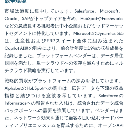
競争環境
市場は適度に集中しています。Salesforce、Microsoft、
Oracle、SAPがトップティアを占め、HubSpotやFreshworks
などの急成長する挑戦者は中小企業およびミッドマーケッ
トセグメントに特化しています。MicrosoftのDynamics 365
は、生産性およびERPスイート全体に組み込まれた
Copilot AI層の強みにより、前会計年度に19%の収益成長を
記録しました。プラットフォームベンダーは、データ居住
規則を満たし、単一クラウドへの依存を減らすためにマル
チクラウド戦略を実行しています。
戦略的買収がプラットフォームの深みを増しています。
AlphabetのHubSpotへの関心は、広告データを下流の収益
指標と結びつける意欲を示しています。Salesforceの
Informaticaへの報告された入札は、統合されたデータ統合
バックボーンへの需要を強調しています。ベンダーはま
た、ネットワーク効果を通じて顧客を囲い込むサードパー
ティアプリエコシステムを育成するために、オープンAPI