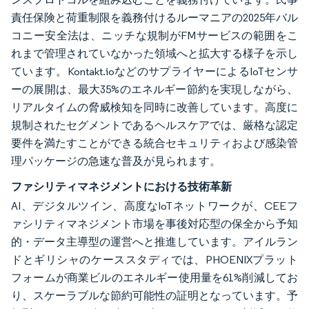
責任保険と荷重制限を義務付けるルーマニアの2025年バル
コニー安全法は、ニッチな規制がFMサービスの範囲をこ
れまで管理されていなかった領域へと拡大する様子を示し
ています。Kontakt.ioなどのサプライヤーによるIoTセンサ
ーの展開は、最大35%のエネルギー節約を実現しながら、
リアルタイムの脅威検知を同時に改善しています。高度に
規制されたセグメントであるヘルスケアでは、厳格な認定
要件を満たすことができる統合セキュリティおよび感染管
理パッケージの急速な普及が見られます。
ファシリティマネジメントにおける技術革新
AI、デジタルツイン、高度なIoTネットワークが、CEEフ
ァシリティマネジメント市場を事後対応型の保全から予知
的・データ主導型の運営へと推進しています。アイルラン
ドとギリシャのケーススタディでは、PHOENIXプラット
フォームが商業ビルのエネルギー使用量を61%削減してお
り、スケーラブルな節約可能性の証明となっています。予