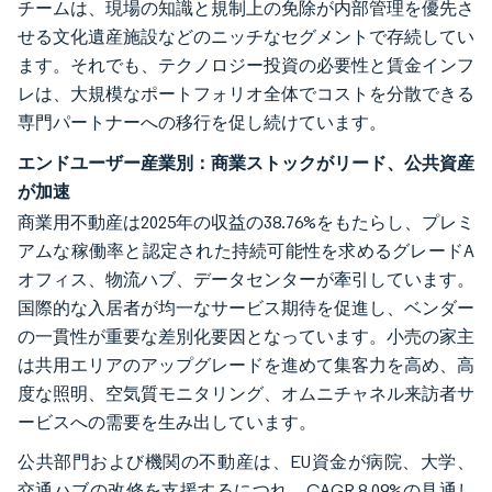
チームは、現場の知識と規制上の免除が内部管理を優先さ
せる文化遺産施設などのニッチなセグメントで存続してい
ます。それでも、テクノロジー投資の必要性と賃金インフ
レは、大規模なポートフォリオ全体でコストを分散できる
専門パートナーへの移行を促し続けています。
エンドユーザー産業別：商業ストックがリード、公共資産
が加速
商業用不動産は2025年の収益の38.76%をもたらし、プレミ
アムな稼働率と認定された持続可能性を求めるグレードA
オフィス、物流ハブ、データセンターが牽引しています。
国際的な入居者が均一なサービス期待を促進し、ベンダー
の一貫性が重要な差別化要因となっています。小売の家主
は共用エリアのアップグレードを進めて集客力を高め、高
度な照明、空気質モニタリング、オムニチャネル来訪者サ
ービスへの需要を生み出しています。
公共部門および機関の不動産は、EU資金が病院、大学、
交通ハブの改修を支援するにつれ、CAGR 8.09%の見通し