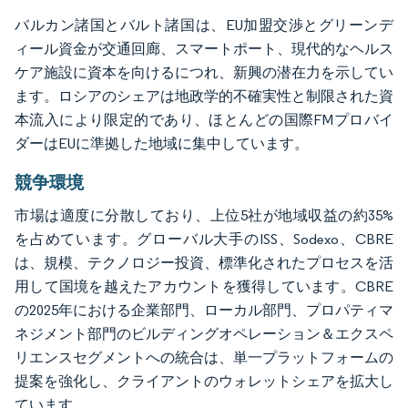
バルカン諸国とバルト諸国は、EU加盟交渉とグリーンデ
ィール資金が交通回廊、スマートポート、現代的なヘルス
ケア施設に資本を向けるにつれ、新興の潜在力を示してい
ます。ロシアのシェアは地政学的不確実性と制限された資
本流入により限定的であり、ほとんどの国際FMプロバイ
ダーはEUに準拠した地域に集中しています。
競争環境
市場は適度に分散しており、上位5社が地域収益の約35%
を占めています。グローバル大手のISS、Sodexo、CBRE
は、規模、テクノロジー投資、標準化されたプロセスを活
用して国境を越えたアカウントを獲得しています。CBRE
の2025年における企業部門、ローカル部門、プロパティマ
ネジメント部門のビルディングオペレーション＆エクスペ
リエンスセグメントへの統合は、単一プラットフォームの
提案を強化し、クライアントのウォレットシェアを拡大し
ています。