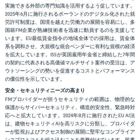
実施できる外部の専門知識を活用するよう促しています。
2025年6月に施行されるポーランドのデジタル化された就
労許可制度は、国境を越えた労働力の展開を容易にし、多
国籍FM企業が熟練技術者を迅速に動員するのを支援して
います。EU最低賃金指令の地域全体での採用は、賃金体
系を調和させ、大規模な統合ベンダーに有利な規模の経済
を拡大しています。ISSが英国雇用年金省と締結した7年間
の契約に代表される高価値マルチサイト案件の受注は、ア
ウトソーシングの勢いを促進するコストとパフォーマンス
の優位性を示しています。
安全・セキュリティニーズの高まり
FMプロバイダーが担うセキュリティの範囲は、物理的な
保護からサイバーセキュリティ、構造的安全性、緊急時対
応へと拡大しています。2024年8月に施行されたEU AI法
は、建物セキュリティAIを高リスクに分類し、プロバイダ
ーが監視およびアクセス制御の展開に堅牢なコンプライア
ンスプロトコルを組み込むことを義務付けています。民事