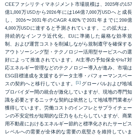
CEEファシリティマネジメント市場規模は、2025年の157
億1,000万USDから2026年には164億7,000万USDへと成長
し、2026〜2031年のCAGR 4.82%で2031年までに208億
4,000万USDに達すると予測されています。この拡大は、
持続的なインフラ近代化、EUに準拠した厳格な効率規
制、および運営コストを削減しながら規制遵守を確保する
アウトソーシング型・テクノロジー活用型サービスへの選
好によって推進されています。AI主導の予知保全やIoT対
応エネルギー管理などのテクノロジー導入が進み、市場は
ESG目標達成を支援するデータ主導・パフォーマンスベー
[1]
スの契約へと移行しています。
グローバルおよび地域
プロバイダー間の統合が激化していますが、現地の専門知
識を必要とするニッチな契約は依然として地域専門業者が
獲得しています。労働コストのインフレとサプライチェー
ンの不安定性が短期的な圧力をもたらしていますが、商業
用不動産におけるエネルギー節約と標準化されたサービス
レベルへの需要が全体的な需要の底堅さを維持していま