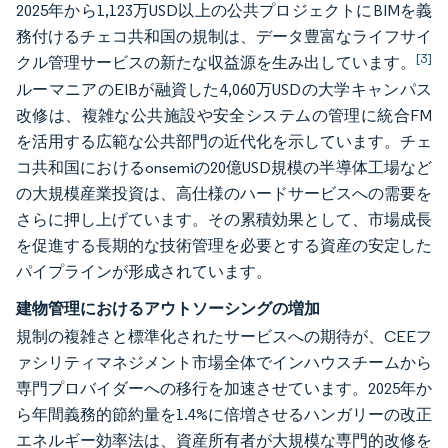
2025年から1,123万USD以上の公共プロジェクトにBIMを義
務付けるチェコ共和国の規制は、データ豊富なライフサイ
[3]
クル管理サービスの新たな収益源を生み出しています。
ルーマニアのEIBが融資した4,060万USDの大学キャンパス
改修は、複雑な公共施設や安全システムの管理に統合FM
を活用する広範な公共部門の近代化を示しています。チェ
コ共和国におけるonsemiの20億USD規模の半導体工場など
の大規模産業投資は、高仕様のハードサービスへの需要を
さらに押し上げています。その累積効果として、市場成長
を促進する長期的な技術管理を必要とする資産の安定した
パイプラインが形成されています。
建物管理におけるアウトソーシングの増加
規制の複雑さと標準化されたサービスへの期待が、CEEフ
ァシリティマネジメント市場全体でインハウスチームから
専門プロバイダーへの移行を加速させています。2025年か
ら年間義務的節約量を1.4%に倍増させるハンガリーの改正
エネルギー効率法は、資産所有者が大規模な専門的改修を