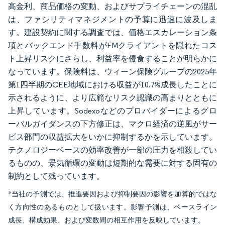
高金利、商品価格の変動、およびサプライチェーンの混乱
は、ファシリティマネジメントの予算に迅速に波及しま
す。建設契約に関する調査では、価格エスカレーション条
項とバックエンド手数料がFMクライアントを隠れたコス
ト上昇リスクにさらし、利益率を侵食することが明らかに
なっています。保険料は、ウィーン保険グループの2025年
第1四半期のCEE地域における収益が10.7%成長したことに
示されるように、より広範なリスク認識の高まりとともに
上昇しています。Sodexoなどのプロバイダーによるグロ
ーバルガイダンスの下方修正は、マクロ経済の逆風がサー
ビス部門の収益拡大をいかに抑制するかを示しています。
テクノロジーベースの効率改善が一部の圧力を相殺してい
るものの、景気循環の変動は短期的な需要に対する固有の
制約として残っています。
*当社の予測では、推進要因および抑制要因の影響を加算的ではな
く方向性のあるものとして扱います。影響予測は、ベースライン
成長、構成効果、および変数間の相互作用を反映しています。