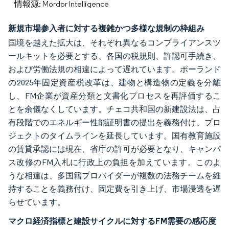
情報源: Mordor Intelligence
新規市場参入者に対する複雑かつ多様な規制の枠組み
国境を越えた拡大は、それぞれ異なるコンプライアンスツ
ールキットを必要とする、各国の税規則、許認可手続き、
および労働法規の相違によって遅れています。ポーランド
の2025年固定資産税改革は、建物と構造物の定義を分離
し、FM企業が資産分類と文書化プロセスを再評価するこ
とを余儀なくしています。チェコ共和国の新建設法は、占
有段階でのエネルギー性能証明書の提出を義務付け、プロ
ジェクトのタイムラインを延長しています。国有教育施設
の賃貸承認には現在、省庁の許可が必要となり、キャンパ
ス改修のFM入札に行政上の負担を加えています。このよ
うな相違は、多国籍プロバイダーが複数の法務チームを維
持することを義務付け、固定費を引き上げ、市場浸透を遅
らせています。
マクロ経済指標と建設サイクルに対するFM需要の感応度