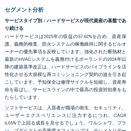
セグメント分析
サービスタイプ別：ハードサービスが現代資産の基盤であ
り続ける
ハードサービスは2025年の収益の57.62%を占め、資産保
護、義務的検査、防火システムの稼働維持に関するビルオ
ーナーの優先事項を反映しています。強化された断熱材と
最新のHVACシステムを義務付けるポーランドの2024年以
降の建築基準改正は、ハードサービスのパイプラインを活
性化させる大規模な再コミッショニング契約の波を引き起
こしています。予知保全は修理サイクルを短縮し、資産寿
命を延ばし、サービスラインの中で最高の投資対効果をも
たらしています。
ソフトサービスは、入居者が職場の衛生、セキュリティ、
ユーザーエクスペリエンスに注力するにつれ、CAGR
6.05%で上回る成長を見せるでしょう。ワルシャワ、プラ
ハ、ブダペストの高密度オフィスハブは、テレメトリデー