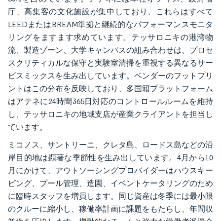
庁、高集客の文化施設が集中しており、これらはすべて
LEEDまたはBREAM準拠と継続的なパフォーマンスモニタ
リングをますます求めています。テッサロニキの港湾物
流、製造ゾーン、大学キャンパスの組み合わせは、プロセ
スクリティカルな保守と実験室清掃を重視する異なるサー
ビスミックスを生み出しています。ベンダーのフットプリ
ントはこの分布を反映しており、多国籍プラットフォーム
はアテネに24時間365日対応のコントロールルームを維持
し、テッサロニキの地域支店が産業クライアントを担当し
ています。
ミコノス、サントリーニ、クレタ島、ロードス島などの沿
岸目的地は顕著な季節性を生み出しています。4月から10
月にかけて、アウトソーシングプロバイダーはハウスキー
ピング、プール管理、造園、イベントケータリングのため
に臨時スタッフを増員します。同じ資産は冬季には最小限
のクルーに縮小し、稼働率計画に課題をもたらし、年間収