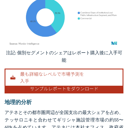
注記: 個別セグメントのシェアはレポート購入後に入手可
画像 © Mordor Intelligence。再利用にはCC BY 4.0の表示が必要です。
能
地理的分析
アテネとその都市圏周辺が全国支出の最大シェアを占め、
テッサロニキと合わせてギリシャ施設管理市場の約55〜
60%を占めています。アテネには本社オフィス、政府省