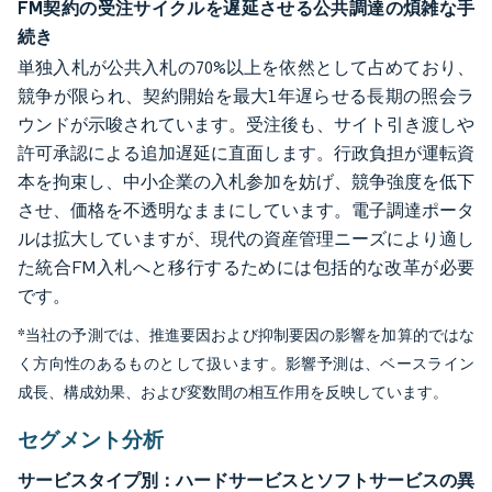
FM契約の受注サイクルを遅延させる公共調達の煩雑な手
続き
単独入札が公共入札の70%以上を依然として占めており、
競争が限られ、契約開始を最大1年遅らせる長期の照会ラ
ウンドが示唆されています。受注後も、サイト引き渡しや
許可承認による追加遅延に直面します。行政負担が運転資
本を拘束し、中小企業の入札参加を妨げ、競争強度を低下
させ、価格を不透明なままにしています。電子調達ポータ
ルは拡大していますが、現代の資産管理ニーズにより適し
た統合FM入札へと移行するためには包括的な改革が必要
です。
*当社の予測では、推進要因および抑制要因の影響を加算的ではな
く方向性のあるものとして扱います。影響予測は、ベースライン
成長、構成効果、および変数間の相互作用を反映しています。
セグメント分析
サービスタイプ別：ハードサービスとソフトサービスの異