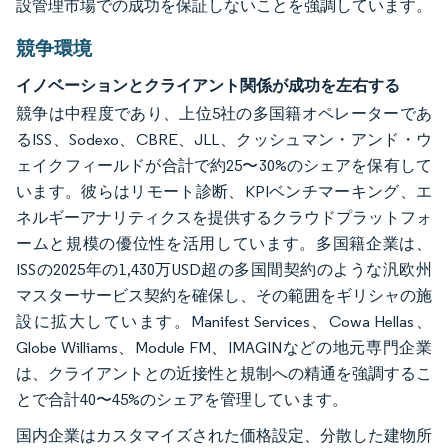
設管理市場での成功を保証しないことを強調しています。
競争環境
イノベーションとクライアント関係が成功を左右する
競争は中程度であり、上位5社の多国籍オペレーターであ
るISS、Sodexo、CBRE、JLL、クッシュマン・アンド・ウ
ェイクフィールドが合計で約25〜30%のシェアを保有して
います。彼らはリモート診断、KPIベンチマーキング、エ
ネルギーアナリティクスを提供するクラウドプラットフォ
ームと規模の優位性を活用しています。多国籍企業は、
ISSの2025年の1,430万USD超の多国間契約のような汎欧州
マスターサービス契約を確保し、その範囲をギリシャの施
設に拡大しています。Manifest Services、Cowa Hellas、
Globe Williams、Module FM、IMAGINなどの地元専門企業
は、クライアントとの近接性と規制への精通を強調するこ
とで合計40〜45%のシェアを管理しています。
国内企業はカスタマイズされた価格設定、分散した建物所