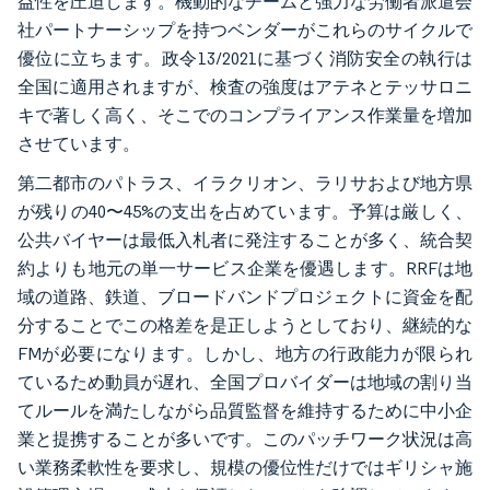
益性を圧迫します。機動的なチームと強力な労働者派遣会
社パートナーシップを持つベンダーがこれらのサイクルで
優位に立ちます。政令13/2021に基づく消防安全の執行は
全国に適用されますが、検査の強度はアテネとテッサロニ
キで著しく高く、そこでのコンプライアンス作業量を増加
させています。
第二都市のパトラス、イラクリオン、ラリサおよび地方県
が残りの40〜45%の支出を占めています。予算は厳しく、
公共バイヤーは最低入札者に発注することが多く、統合契
約よりも地元の単一サービス企業を優遇します。RRFは地
域の道路、鉄道、ブロードバンドプロジェクトに資金を配
分することでこの格差を是正しようとしており、継続的な
FMが必要になります。しかし、地方の行政能力が限られ
ているため動員が遅れ、全国プロバイダーは地域の割り当
てルールを満たしながら品質監督を維持するために中小企
業と提携することが多いです。このパッチワーク状況は高
い業務柔軟性を要求し、規模の優位性だけではギリシャ施