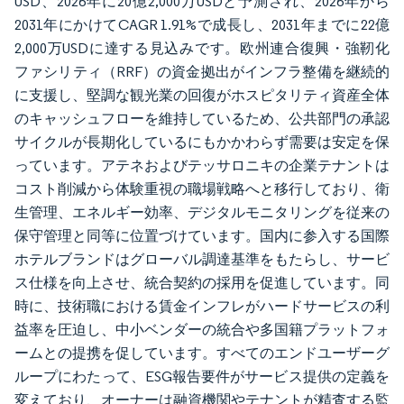
USD、2026年に20億2,000万USDと予測され、2026年から
2031年にかけてCAGR 1.91%で成長し、2031年までに22億
2,000万USDに達する見込みです。欧州連合復興・強靭化
ファシリティ（RRF）の資金拠出がインフラ整備を継続的
に支援し、堅調な観光業の回復がホスピタリティ資産全体
のキャッシュフローを維持しているため、公共部門の承認
サイクルが長期化しているにもかかわらず需要は安定を保
っています。アテネおよびテッサロニキの企業テナントは
コスト削減から体験重視の職場戦略へと移行しており、衛
生管理、エネルギー効率、デジタルモニタリングを従来の
保守管理と同等に位置づけています。国内に参入する国際
ホテルブランドはグローバル調達基準をもたらし、サービ
ス仕様を向上させ、統合契約の採用を促進しています。同
時に、技術職における賃金インフレがハードサービスの利
益率を圧迫し、中小ベンダーの統合や多国籍プラットフォ
ームとの提携を促しています。すべてのエンドユーザーグ
ループにわたって、ESG報告要件がサービス提供の定義を
変えており、オーナーは融資機関やテナントが精査する監