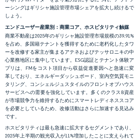
ーシングはギリシャ施設管理市場シェアを拡大し続けるで
しょう。
エンドユーザー産業別：商業コア、ホスピタリティ触媒
商業不動産は2025年のギリシャ施設管理市場規模の39.91%
を占め、多国籍テナントを獲得するために老朽化したタワ
ーを改修する家主が集まるアテネおよびテッサロニキの中
心業務地区に集中しています。ESG認証とテナント体験ア
プリは、FMをコスト項目から収益促進要因へと急速に変
革しており、エネルギーダッシュボード、室内空気質モニ
タリング、コンシェルジュスタイルのフロントオブハウス
サービスへの需要を強化しています。多くのクラスB資産
が市場競争力を維持するためにスマートレディネススコア
を必要としているため、改修活動はさらに加速する見込み
です。
ホスピタリティは最も急速に拡大するセグメントであり、
2025年上半期の観光収入が11%増加したことに支えられて