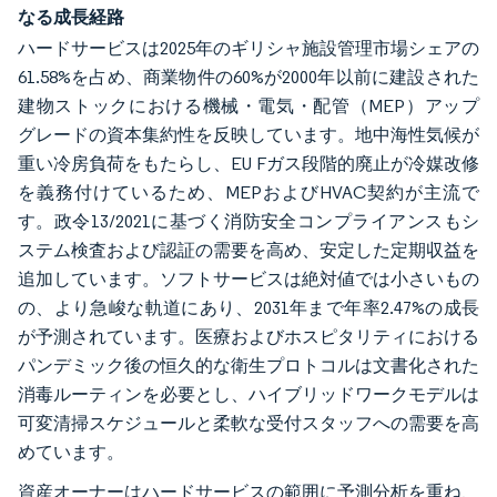
なる成長経路
ハードサービスは2025年のギリシャ施設管理市場シェアの
61.58%を占め、商業物件の60%が2000年以前に建設された
建物ストックにおける機械・電気・配管（MEP）アップ
グレードの資本集約性を反映しています。地中海性気候が
重い冷房負荷をもたらし、EU Fガス段階的廃止が冷媒改修
を義務付けているため、MEPおよびHVAC契約が主流で
す。政令13/2021に基づく消防安全コンプライアンスもシ
ステム検査および認証の需要を高め、安定した定期収益を
追加しています。ソフトサービスは絶対値では小さいもの
の、より急峻な軌道にあり、2031年まで年率2.47%の成長
が予測されています。医療およびホスピタリティにおける
パンデミック後の恒久的な衛生プロトコルは文書化された
消毒ルーティンを必要とし、ハイブリッドワークモデルは
可変清掃スケジュールと柔軟な受付スタッフへの需要を高
めています。
資産オーナーはハードサービスの範囲に予測分析を重ね、