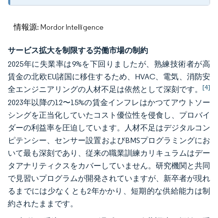
情報源: Mordor Intelligence
サービス拡大を制限する労働市場の制約
2025年に失業率は9%を下回りましたが、熟練技術者が高
賃金の北欧EU諸国に移住するため、HVAC、電気、消防安
[4]
全エンジニアリングの人材不足は依然として深刻です。
2023年以降の12〜15%の賃金インフレはかつてアウトソー
シングを正当化していたコスト優位性を侵食し、プロバイ
ダーの利益率を圧迫しています。人材不足はデジタルコン
ピテンシー、センサー設置およびBMSプログラミングにお
いて最も深刻であり、従来の職業訓練カリキュラムはデー
タアナリティクスをカバーしていません。研究機関と共同
で見習いプログラムが開発されていますが、新卒者が現れ
るまでには少なくとも2年かかり、短期的な供給能力は制
約されたままです。