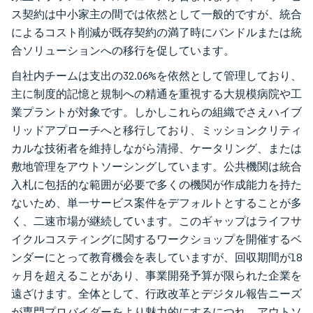
ス契約は中小家主の間では依然として一般的ですが、統合
によるコスト削減が既存契約の満了時にバンドルまたは統
合ソリューションへの移行を促しています。
自社内チームは支出の32.06%を依然として管理しており、
主に制度的記憶と規制への精通を重視する大規模病院や工
業プラントが対象です。しかしこれらの組織でさえハイブ
リッドアプローチへと移行しており、ミッションクリティ
カルな技術者を維持しながら清掃、ケータリング、または
敷地管理をアウトソーシングしています。公共機関は統合
入札に包括的な範囲が必要で多くの機関が作成能力を持た
ないため、単一サービス案件をデフォルトとすることが多
く、二速市場が継続しています。このギャップはライフサ
イクルコスティングに関するワークショップを開催するベ
ンダーにとって教育機会を表していますが、回収期間が18
ヶ月を超えることがあり、事業開発予算が限られた企業を
遠ざけます。全体として、行政改革とデジタル報告ニーズ
が専門プロバイダーをより魅力的にするにつれ、アウトソ