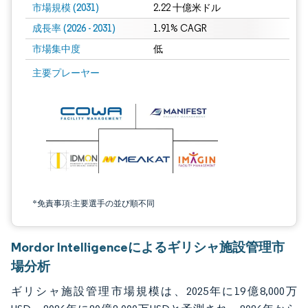
市場規模 (2031)
2.22 十億米ドル
成長率 (2026 - 2031)
1.91% CAGR
市場集中度
低
画像 © Mordor Intelligence。再利用にはCC BY 4.0の表示が必要です。
主要プレーヤー
*免責事項:主要選手の並び順不同
Mordor Intelligenceによるギリシャ施設管理市
場分析
ギリシャ施設管理市場規模は、2025年に19億8,000万