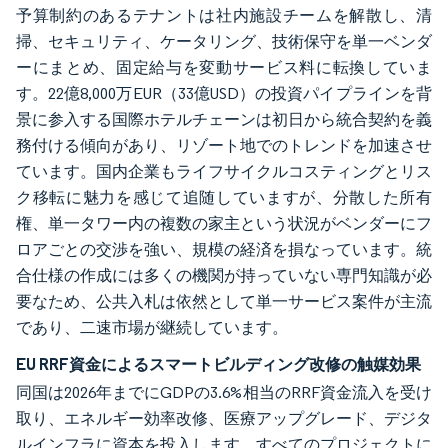
予算制約のあるテナントは社内施設チームを解散し、清
掃、セキュリティ、ケータリング、技術保守を単一ベンダ
ーにまとめ、固定給与を変動サービス料に転換していま
す。22億8,000万EUR（33億USD）の投資パイプラインを背
景に参入する国際ホテルチェーンは初日から統合契約を義
務付ける傾向があり、リゾート地でのトレンドを加速させ
ています。国内企業もライフサイクルコスティングとリス
ク移転に魅力を感じて追随していますが、分散した所有
権、単一タワー内の複数の家主という状況がベンダーにフ
ロアごとの交渉を強い、規模の経済を損なっています。統
合仕様の作成には多くの機関が持っていない専門知識が必
要なため、公共入札は依然として単一サービス案件が主流
であり、二速市場が継続しています。
EU RRF資金によるスマートビルディング改修の触媒効果
同国は2026年までにGDPの3.6%相当のRRF資金流入を受け
取り、エネルギー効率改修、医療アップグレード、デジタ
ルインフラに資本を投入します。すべてのプロジェクトに