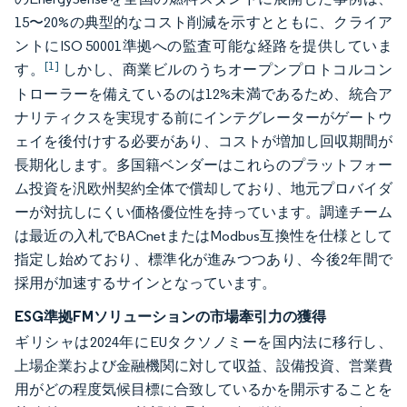
15〜20%の典型的なコスト削減を示すとともに、クライア
ントにISO 50001準拠への監査可能な経路を提供していま
[1]
す。
しかし、商業ビルのうちオープンプロトコルコン
トローラーを備えているのは12%未満であるため、統合ア
ナリティクスを実現する前にインテグレーターがゲートウ
ェイを後付けする必要があり、コストが増加し回収期間が
長期化します。多国籍ベンダーはこれらのプラットフォー
ム投資を汎欧州契約全体で償却しており、地元プロバイダ
ーが対抗しにくい価格優位性を持っています。調達チーム
は最近の入札でBACnetまたはModbus互換性を仕様として
指定し始めており、標準化が進みつつあり、今後2年間で
採用が加速するサインとなっています。
ESG準拠FMソリューションの市場牽引力の獲得
ギリシャは2024年にEUタクソノミーを国内法に移行し、
上場企業および金融機関に対して収益、設備投資、営業費
用がどの程度気候目標に合致しているかを開示することを