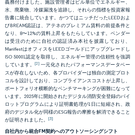
義務付けました。施設管理者はビル単位でエネルギー、
水、廃棄物、冷媒漏洩を追跡し、それらの指標を投資家報
告書に統合しています。かつてはニッチだったLEEDおよ
びBREAM認証は、アテネのプレミアム賃料の前提条件と
なり、8〜12%の賃料上昇をもたらしています。ベンダー
は受注のために自社の認証済み本社を披露しており、
ManifestはオフィスをLEEDゴールドにアップグレードし
ISO 50001認定を取得し、エネルギー管理の信頼性を強調
[2]
しています。
一元化されたパフォーマンスデータベー
スが存在しないため、各プロバイダーは独自の測定プロト
コルを設計しており、コンプライアンスコストが上昇し、
ポートフォリオ横断的なベンチマーキングが困難になって
います。2025年に開始されたデジタル消防安全登録のパイ
ロットプログラムにより証明書処理が1日に短縮され、政
府のデジタル化が同様のESG報告の摩擦を解消できること
[3]
が証明されました。
自社内から統合FM契約へのアウトソーシングシフト