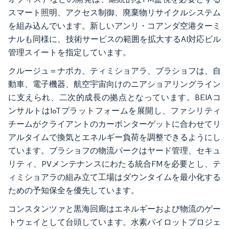
スマート照明、アクセス制御、廃棄物リサイクルシステム
を組み込んでいます。新しいアンリ・コアンダ空港ターミ
ナルも同様に、技術サービスの範囲を拡大するAI対応ビル
管理スイートを指定しています。
クルージュ＝ナポカ、ティミショアラ、ブラショフは、自
動車、電子機器、航空宇宙向けのニアショアリングライン
に支えられ、二次的成長の拠点となっています。BEIAコ
ンサルトはIoTプラットフォームを展開し、ファシリティ
チームがクライアントのカーボンターゲットに合わせてリ
アルタイムで換気とエネルギー負荷を調整できるようにし
ています。ブラショフの物流パークはヤード管理、セキュ
リティ、PVメンテナンスにわたる統合FMを必要とし、テ
ィミショアラの組み立て工場はダウンタイムを最小化する
ための予知保全を優先しています。
コンスタンツァと黒海回廊はエネルギーおよび物流のゲー
トウェイとして台頭しています。水素パイロットプロジェ