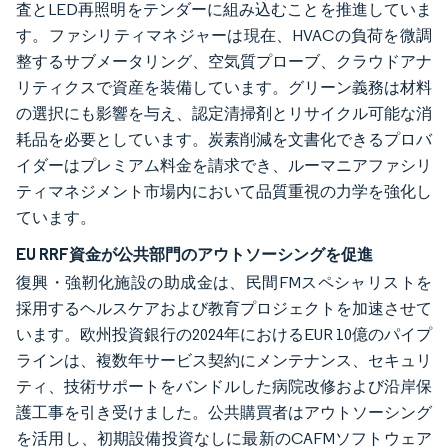
査とLED再照明をテンダーに組み込むことを推進していま
す。ファシリティマネジャーは現在、HVACの負荷を微調
整するサブメータリング、空気質プローブ、クラウドアナ
リティクスで資産を装備しています。グリーン義務は材料
の選択にも影響を与え、認定清掃剤とリサイクル可能な消
耗品を必要としています。炭素削減を文書化できるプロバ
イダーはプレミアム料金を請求でき、ルーマニアファシリ
ティマネジメント市場内において品質重視の力学を強化し
ています。
EU RRF資金が公共部門のアウトソーシングを促進
復興・強靭化施設の助成金は、民間FMスペシャリストを
採用するヘルスケアおよび教育プロジェクトを加速させて
います。欧州投資銀行の2024年におけるEUR 10億のパイプ
ラインは、複数年サービス契約にメンテナンス、セキュリ
ティ、技術サポートをバンドルした病院改修および沿岸保
護工事を引き受けました。公共購買者はアウトソーシング
を活用し、初期設備投資なしに最新のCAFMソフトウェア