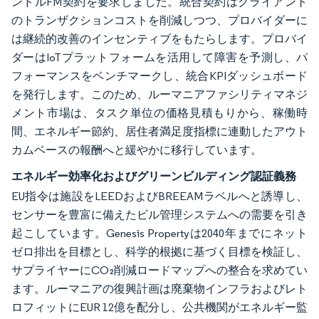
ンドルFM契約を要求しました。統合契約はクライアント
のトランザクションコストを削減しつつ、プロバイダーに
は継続的改善のインセンティブをもたらします。プロバイ
ダーはIoTプラットフォームを活用して障害を予測し、パ
フォーマンスをベンチマークし、統合KPIダッシュボード
を発行します。このため、ルーマニアファシリティマネジ
メント市場は、タスク単位の価格見積もりから、稼働時
間、エネルギー節約、居住者満足度指標に連動したアウト
カムベースの報酬へと緩やかに移行しています。
エネルギー効率化およびグリーンビルディング認証義務
EU指令は施設をLEEDおよびBREEAMラベルへと誘導し、
センサーを豊富に備えたビル管理システムへの需要を引き
起こしています。Genesis Propertyは2040年までにネット
ゼロ排出を目標とし、科学的根拠に基づく目標を検証し、
サプライヤーにCO₂削減ロードマップへの整合を求めてい
ます。ルーマニアの復興計画は廃棄物インフラおよびレト
ロフィットにEUR 12億を配分し、公共機関がエネルギー監