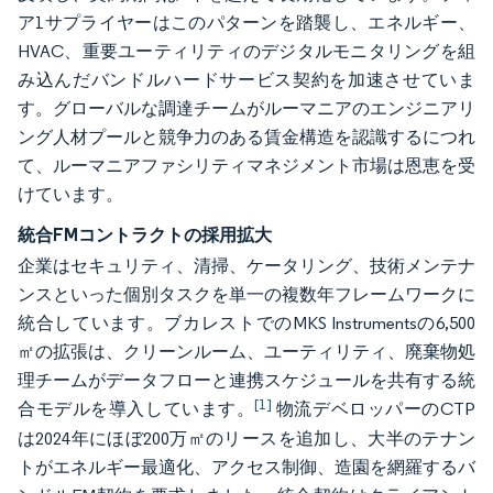
ア1サプライヤーはこのパターンを踏襲し、エネルギー、
HVAC、重要ユーティリティのデジタルモニタリングを組
み込んだバンドルハードサービス契約を加速させていま
す。グローバルな調達チームがルーマニアのエンジニアリ
ング人材プールと競争力のある賃金構造を認識するにつれ
て、ルーマニアファシリティマネジメント市場は恩恵を受
けています。
統合FMコントラクトの採用拡大
企業はセキュリティ、清掃、ケータリング、技術メンテナ
ンスといった個別タスクを単一の複数年フレームワークに
統合しています。ブカレストでのMKS Instrumentsの6,500
㎡の拡張は、クリーンルーム、ユーティリティ、廃棄物処
理チームがデータフローと連携スケジュールを共有する統
[1]
合モデルを導入しています。
物流デベロッパーのCTP
は2024年にほぼ200万㎡のリースを追加し、大半のテナン
トがエネルギー最適化、アクセス制御、造園を網羅するバ