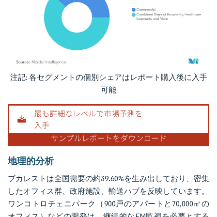
注記: 各セグメントの個別シェアはレポート購入後に入手
画像 © Mordor Intelligence。再利用にはCC BY 4.0の表示が必要です。
可能
地理的分析
ブカレストは全国需要の約39.60%を生み出しており、密集
したオフィス群、政府施設、輸送ハブを反映しています。
ワンコトロチェニパーク（900戸のアパートと70,000㎡の
オフィス）などの開発は、継続的なFM監視を必要とする