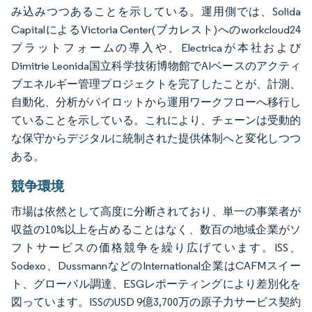
み込みつつあることを示している。運用側では、Solida
CapitalによるVictoria Center(ブカレスト)へのworkcloud24
プラットフォームの導入や、Electricaが本社および
Dimitrie Leonida国立科学技術博物館でAIベースのアクティ
ブエネルギー管理プロジェクトを完了したことが、計測、
自動化、分析がパイロットから運用ワークフローへ移行し
ていることを示している。これにより、チェーンは受動的
な保守からデジタルに統制された提供体制へと変化しつつ
ある。
競争環境
市場は依然として高度に分断されており、単一の事業者が
収益の10%以上を占めることはなく、数百の地域企業がソ
フトサービスの価格競争を繰り広げています。ISS、
Sodexo、DussmannなどのInternational企業はCAFMスイー
ト、グローバル調達、ESGレポーティングにより差別化を
図っています。ISSのUSD 9億3,700万の原子力サービス契約