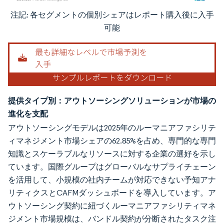
注記: 各セグメントの個別シェアはレポート購入後に入手
画像 © Mordor Intelligence。再利用にはCC BY 4.0の表示が必要です。
可能
提供タイプ別：アウトソーシングソリューションが市場の
進化を支配
アウトソーシングモデルは2025年のルーマニアファシリテ
ィマネジメント市場シェアの62.85%を占め、専門的な専門
知識とスケーラブルなリソースに対する企業の選好を示し
ています。国際グループはグローバルなサプライチェーン
を活用して、小規模の社内チームが対応できない予知アナ
リティクスとCAFMダッシュボードを導入しています。ア
ウトソーシング契約に紐づくルーマニアファシリティマネ
ジメント市場規模は、バンドル契約が分断されたタスク注