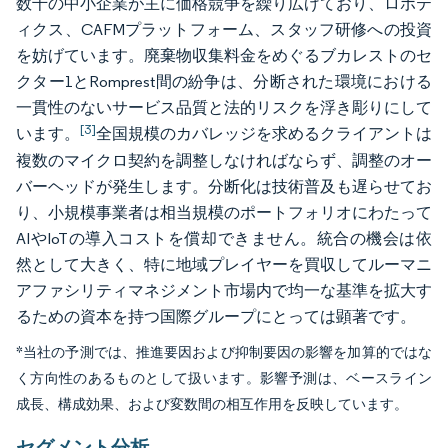
数千の中小企業が主に価格競争を繰り広げており、ロボテ
ィクス、CAFMプラットフォーム、スタッフ研修への投資
を妨げています。廃棄物収集料金をめぐるブカレストのセ
クター1とRomprest間の紛争は、分断された環境における
一貫性のないサービス品質と法的リスクを浮き彫りにして
[3]
います。
全国規模のカバレッジを求めるクライアントは
複数のマイクロ契約を調整しなければならず、調整のオー
バーヘッドが発生します。分断化は技術普及も遅らせてお
り、小規模事業者は相当規模のポートフォリオにわたって
AIやIoTの導入コストを償却できません。統合の機会は依
然として大きく、特に地域プレイヤーを買収してルーマニ
アファシリティマネジメント市場内で均一な基準を拡大す
るための資本を持つ国際グループにとっては顕著です。
*当社の予測では、推進要因および抑制要因の影響を加算的ではな
く方向性のあるものとして扱います。影響予測は、ベースライン
成長、構成効果、および変数間の相互作用を反映しています。
セグメント分析