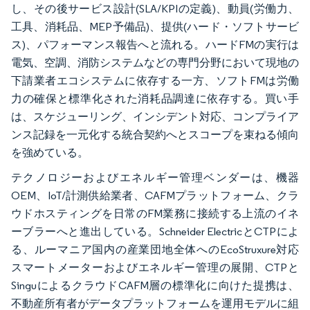
し、その後サービス設計(SLA/KPIの定義)、動員(労働力、
工具、消耗品、MEP予備品)、提供(ハード・ソフトサービ
ス)、パフォーマンス報告へと流れる。ハードFMの実行は
電気、空調、消防システムなどの専門分野において現地の
下請業者エコシステムに依存する一方、ソフトFMは労働
力の確保と標準化された消耗品調達に依存する。買い手
は、スケジューリング、インシデント対応、コンプライア
ンス記録を一元化する統合契約へとスコープを束ねる傾向
を強めている。
テクノロジーおよびエネルギー管理ベンダーは、機器
OEM、IoT/計測供給業者、CAFMプラットフォーム、クラ
ウドホスティングを日常のFM業務に接続する上流のイネ
ーブラーへと進出している。Schneider ElectricとCTPによ
る、ルーマニア国内の産業団地全体へのEcoStruxure対応
スマートメーターおよびエネルギー管理の展開、CTPと
SinguによるクラウドCAFM層の標準化に向けた提携は、
不動産所有者がデータプラットフォームを運用モデルに組