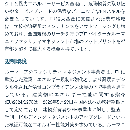
クトと風力エネルギーサービス基地は、危険物質の取り扱
いやタービンブレードの保管など、ニッチなFMスキルを
必要としています。EU結束基金に支援された農村地域
は、学校や診療所のメンテナンスをアウトソーシングし始
めており、全国規模のリーチを持つプロバイダーがルーマ
ニアファシリティマネジメント市場のフットプリントを都
市部を超えて拡大する機会を得ています。
規制環境
ルーマニアのファシリティマネジメント事業者は、EUに
準拠した建築・エネルギー規制の強化と、より高度にデジ
タル化された労働コンプライアンス環境の下で事業を運営
している。建築物のエネルギー性能に関する指令
(EU)2024/1275は、2026年5月29日を国内法への移行期限と
して定めており、建物所有者やFM事業者に対し、監査、
計測、ビルディングマネジメントのアップグレードといっ
た検証可能なエネルギー性能対策を求めている。ルーマニ