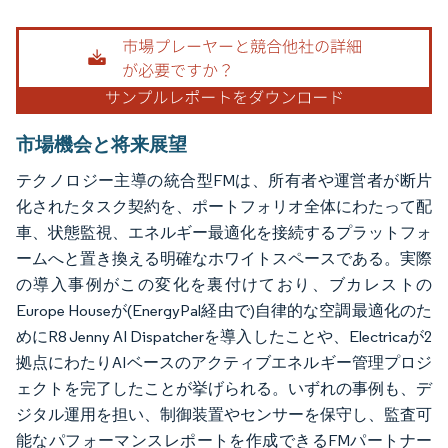
画像 © Mordor Intelligence。再利用にはCC BY 4.0の表示が必要です。
市場機会と将来展望
テクノロジー主導の統合型FMは、所有者や運営者が断片
化されたタスク契約を、ポートフォリオ全体にわたって配
車、状態監視、エネルギー最適化を接続するプラットフォ
ームへと置き換える明確なホワイトスペースである。実際
の導入事例がこの変化を裏付けており、ブカレストの
Europe Houseが(EnergyPal経由で)自律的な空調最適化のた
めにR8 Jenny AI Dispatcherを導入したことや、Electricaが2
拠点にわたりAIベースのアクティブエネルギー管理プロジ
ェクトを完了したことが挙げられる。いずれの事例も、デ
ジタル運用を担い、制御装置やセンサーを保守し、監査可
能なパフォーマンスレポートを作成できるFMパートナー