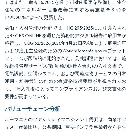
アはまた、命令16/2025を通じて関連規定を整備し、集合
住宅のエネルギー性能改善に関する実施基準を命令
1794/2025によって更新した。
労働・人材管理の分野では、HG 295/2025により導入され
たREGES-ONLINEを通じた義務的デジタル報告に雇用主が
移行し、OUG 32/2026(2026年4月23日発効)により雇用許可
および雇用主登録のためのWorkinRomania.gov.roプラット
フォームが段階的に開始された。公共調達においては、施
設維持管理サービス(教育省の調達を含む)の入札文書で、
電気設備、空調システム、および関連建物サービスの日常
運用・維持管理のための有資格技術要員が重視されてお
り、FM入札者にとってコンプライアンスおよび文書化の
要件が高まっている。
バリューチェーン分析
ルーマニアのファシリティマネジメント需要は、商業オフ
ィス、産業団地、公共機関、重要インフラ事業者から発生