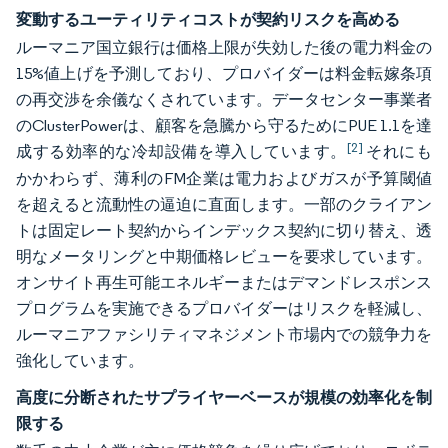
変動するユーティリティコストが契約リスクを高める
ルーマニア国立銀行は価格上限が失効した後の電力料金の
15%値上げを予測しており、プロバイダーは料金転嫁条項
の再交渉を余儀なくされています。データセンター事業者
のClusterPowerは、顧客を急騰から守るためにPUE 1.1を達
[2]
成する効率的な冷却設備を導入しています。
それにも
かかわらず、薄利のFM企業は電力およびガスが予算閾値
を超えると流動性の逼迫に直面します。一部のクライアン
トは固定レート契約からインデックス契約に切り替え、透
明なメータリングと中期価格レビューを要求しています。
オンサイト再生可能エネルギーまたはデマンドレスポンス
プログラムを実施できるプロバイダーはリスクを軽減し、
ルーマニアファシリティマネジメント市場内での競争力を
強化しています。
高度に分断されたサプライヤーベースが規模の効率化を制
限する