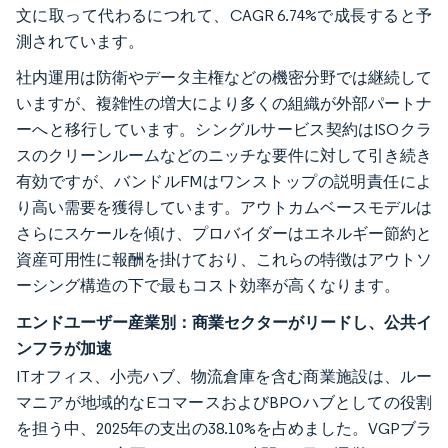
文に取って代わるにつれて、CAGR 6.74%で成長すると予
測されています。
社内運用は防衛やデータ主権などの機密分野では継続して
いますが、複雑性の増大により多くの組織が外部パートナ
ーへと移行しています。シングルサービス契約はISOクラ
スのクリーンルームなどのニッチな要件に対して引き続き
有効ですが、バンドルFMはワンストップの説明責任によ
り高い需要を獲得しています。アウトカムベースモデルは
さらにスケールを傾け、プロバイダーはエネルギー節約と
資産可用性に報酬を掛けており、これらの特徴はアウトソ
ーシング構造の下で最もコスト効率が高くなります。
エンドユーザー産業別：商業セクターがリードし、公共イ
ンフラが加速
ITオフィス、小売ハブ、物流倉庫を含む商業施設は、ルー
マニアが地域的なEコマースおよびBPOハブとしての役割
を担う中、2025年の支出の38.10%を占めました。VGPブラ