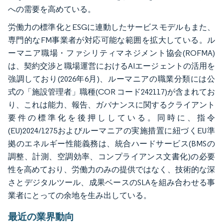
への需要を高めている。
労働力の標準化とESGに連動したサービスモデルもまた、
専門的なFM事業者が対応可能な範囲を拡大している。ル
ーマニア職場・ファシリティマネジメント協会(ROFMA)
は、契約交渉と職場運営におけるAIエージェントの活用を
強調しており(2026年6月)、ルーマニアの職業分類には公
式の「施設管理者」職種(COR コード242117)が含まれてお
り、これは能力、報告、ガバナンスに関するクライアント
要件の標準化を後押ししている。同時に、指令
(EU)2024/1275およびルーマニアの実施措置に紐づくEU準
拠のエネルギー性能義務は、統合ハードサービス(BMSの
調整、計測、空調効率、コンプライアンス文書化)の必要
性を高めており、労働力のみの提供ではなく、技術的な深
さとデジタルツール、成果ベースのSLAを組み合わせる事
業者にとっての余地を生み出している。
最近の業界動向