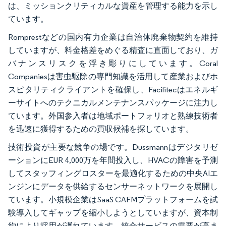
は、ミッションクリティカルな資産を管理する能力を示し
ています。
Romprestなどの国内有力企業は自治体廃棄物契約を維持
していますが、料金格差をめぐる精査に直面しており、ガ
バナンスリスクを浮き彫りにしています。Coral
Companiesは害虫駆除の専門知識を活用して産業およびホ
スピタリティクライアントを確保し、Facilitecはエネルギ
ーサイトへのテクニカルメンテナンスパッケージに注力し
ています。外国参入者は地域ポートフォリオと熟練技術者
を迅速に獲得するための買収候補を探しています。
技術投資が主要な競争の場です。Dussmannはデジタリゼ
ーションにEUR 4,000万を年間投入し、HVACの障害を予測
してスタッフィングロスターを最適化するための中央AIエ
ンジンにデータを供給するセンサーネットワークを展開し
ています。小規模企業はSaaS CAFMプラットフォームを試
験導入してギャップを縮小しようとしていますが、資本制
約により採用が遅れています。統合サービスの需要が高ま