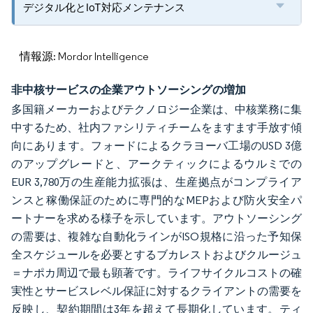
デジタル化とIoT対応メンテナンス
情報源: Mordor Intelligence
非中核サービスの企業アウトソーシングの増加
多国籍メーカーおよびテクノロジー企業は、中核業務に集
中するため、社内ファシリティチームをますます手放す傾
向にあります。フォードによるクラヨーバ工場のUSD 3億
のアップグレードと、アークティックによるウルミでの
EUR 3,780万の生産能力拡張は、生産拠点がコンプライア
ンスと稼働保証のために専門的なMEPおよび防火安全パ
ートナーを求める様子を示しています。アウトソーシング
の需要は、複雑な自動化ラインがISO規格に沿った予知保
全スケジュールを必要とするブカレストおよびクルージュ
＝ナポカ周辺で最も顕著です。ライフサイクルコストの確
実性とサービスレベル保証に対するクライアントの需要を
反映し、契約期間は3年を超えて長期化しています。ティ