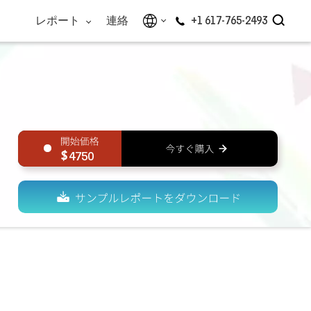
レポート
連絡
+1 617-765-2493
4750