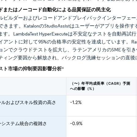
ドまたはノーコード自動化による品質保証の民主化
ルビルダーおよびレコードアンドプレイバックインターフェー
きます。KatalonのStudioAssistはユーザーがアプ
す。LambdaTest HyperExecuteは不安定なテスト
イアントに対して95%の合格率の安定性を達成しています。Rain
ョンでクラウドテストを拡大し、ラテンアメリカのSMEを引
ティング要因から解放され、バックログ洗練セッションの直後
スト市場の抑制要因影響分析
*
（〜）年平均成長率（CAGR）予測
への影響（%）
ールおよびスキル投資の高さ
-1.2%
ーシステム統合の複雑さ
-0.9%