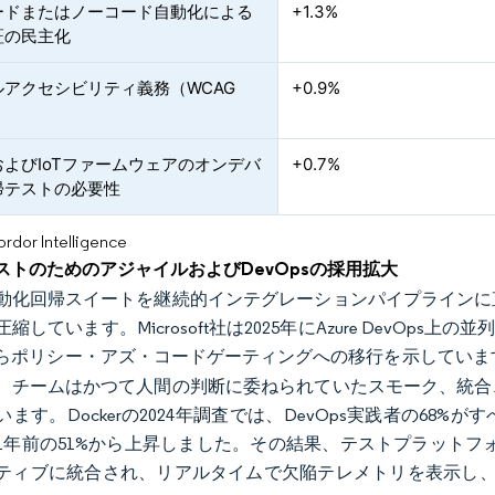
ードまたはノーコード自動化による
+1.3%
証の民主化
ルアクセシビリティ義務（WCAG
+0.9%
よびIoTファームウェアのオンデバ
+0.7%
帰テストの必要性
or Intelligence
ストのためのアジャイルおよびDevOpsの採用拡大
動化回帰スイートを継続的インテグレーションパイプラインに
縮しています。Microsoft社は2025年にAzure DevOp
らポリシー・アズ・コードゲーティングへの移行を示していま
、チームはかつて人間の判断に委ねられていたスモーク、統合
います。Dockerの2024年調査では、DevOps実践者の6
1年前の51%から上昇しました。その結果、テストプラットフ
ティブに統合され、リアルタイムで欠陥テレメトリを表示し、統