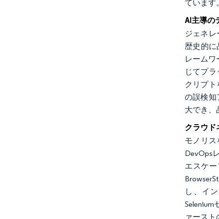
ています
AI主導
ジェネレ
歴史的に品
レームワー
じてプラ
クリプトを
の誤検知
大でき、
クラウド
モノリスを
DevO
エスケー
Brows
し、インフ
Sele
ァースト