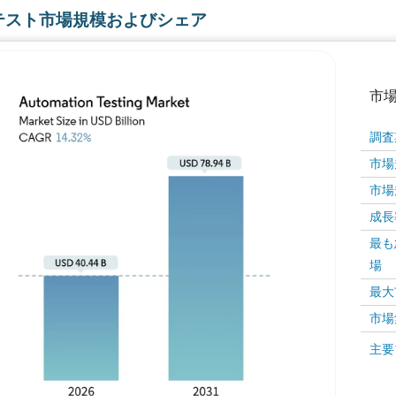
テスト市場規模およびシェア
市
調査
市場規
市場規
成長率 
最も
場
画像 © Mordor Intelligence。再利用にはCC BY 4
最大
市場
画像 ©
主要