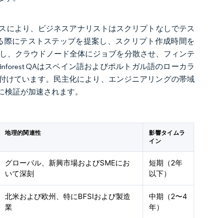
スにより、ビジネスアナリストはスクリプトなしでテス
リを操作する際にテストステップを提案し、スクリプト作成時間を
を自動再試行し、クラウドノード全体にジョブを分散させ、フィンテ
forest QAはスペイン語およびポルトガル語のローカラ
き付けています。民主化により、エンジニアリングの帯域
に検証が加速されます。
地理的関連性
影響タイムラ
イン
グローバル、新興市場およびSMEにお
短期（2年
いて深刻
以下）
北米および欧州、特にBFSIおよび製造
中期（2〜4
業
年）