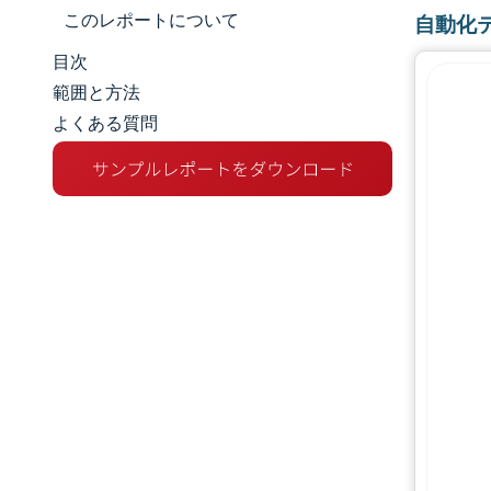
このレポートについて
自動化
目次
市場規模とシェア
範囲と方法
よくある質問
市場分析
トレンドとインサイト
セグメント分析
地理分析
規制環境
バリューチェーン分析
競争環境