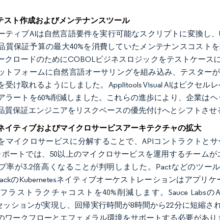
。
のテスト作成およびメンテナンスツール
ーティブAIは自然言語要件を実行可能なスクリプトに変換し、
質保証予算の最大40%を消費していたメンテナンスコストを削減します。I
クロードのためにCOBOLビジネスロジックをテストケースに変換します。
ットフォームに自然言語オーサリングを組み込み、テスターが平易
受け取れるようにしました。Applitools Visual AI
アラートを60%削減しました。これらの進歩により、企業は
品質保証エンジニアをリスクベースの優先付けへとシフトさせ
ネイティブおよびマイクロサービスアーキテクチャの拡大
マイクロサービスに分解することで、APIコントラクトとサービス間
psレポートでは、50以上のマイクロサービスを運用するチー
プ率が3.2倍高くなることが判明しました。Pactなどのツ
erStackのKubernetesネイティブオーケストレーション
ラストラクチャコストを40%削減します。Sauce LabsのAzure K
niumセッションが実現し、回帰実行時間が8時間から22分に短縮
のワークフローとエフェメラル環境をサポートする必要があり