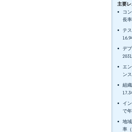
主要レ
コン
長率
テス
16
デプ
20
エン
ンス
組織
17
イン
で年
地域
率（