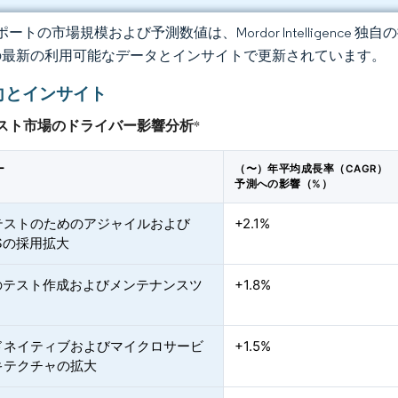
ートの市場規模および予測数値は、Mordor Intelligence
の最新の利用可能なデータとインサイトで更新されています。
向とインサイト
スト市場のドライバー影響分析
*
ー
（〜）年平均成長率（CAGR）
予測への影響（%）
テストのためのアジャイルおよび
+2.1%
PSの採用拡大
導のテスト作成およびメンテナンスツ
+1.8%
ドネイティブおよびマイクロサービ
+1.5%
キテクチャの拡大