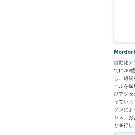
主要プレーヤー
機会と展望
業界の動向
Mordo
自動化テス
でに78
し、継続
ールを採
びアクセ
っていま
ジンによ
ンス、お
と並行し