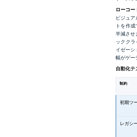
ローコー
ビジュア
トを作成で
半減させま
ッククラ
イゼーシ
幅がゲー
自動化テ
制約
初期ツ
レガシ