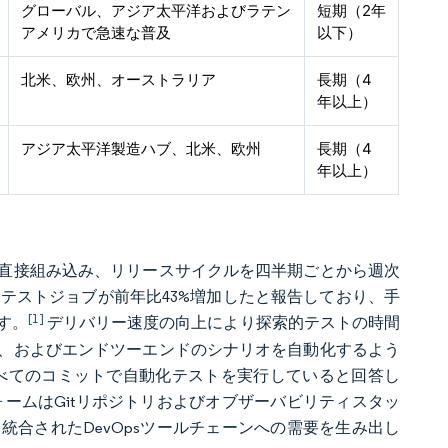
グローバル、アジア太平洋およびラテン
短期（2年
アメリカで急速な普及
以下）
北米、欧州、オーストラリア
長期（4
年以上）
アジア太平洋製造ハブ、北米、欧州
長期（4
年以上）
直接組み込み、リリースサイクルを四半期ごとから週次
s上の並列テストジョブが前年比43%増加したと報告しており、手
[1]
す。
デリバリー速度の向上により探索的テストの時間
、およびエンドツーエンドのシナリオを自動化するよう
8%がすべてのコミットで自動化テストを実行していると回答し
ォームはGitリポジトリおよびオブザーバビリティスタッ
合されたDevOpsツールチェーンへの需要を生み出し