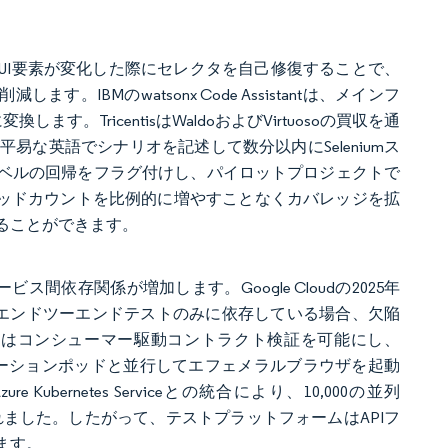
UI要素が変化した際にセレクタを自己修復することで、
BMのwatsonx Code Assistantは、メインフ
TricentisはWaldoおよびVirtuosoの買収を通
な英語でシナリオを記述して数分以内にSeleniumス
はピクセルレベルの回帰をフラグ付けし、パイロットプロジェクトで
ヘッドカウントを比例的に増やすことなくカバレッジを拡
ることができます。
依存関係が増加します。Google Cloudの2025年
ムがエンドツーエンドテストのみに依存している場合、欠陥
ールはコンシューマー駆動コントラクト検証を可能にし、
はアプリケーションポッドと並行してエフェメラルブラウザを起動
ubernetes Serviceとの統合により、10,000の並列
されました。したがって、テストプラットフォームはAPIフ
ます。