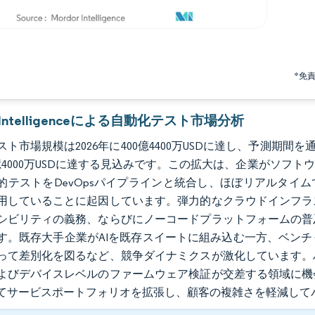
*免
r Intelligenceによる自動化テスト市場分析
ト市場規模は2026年に400億4400万USDに達し、予測期間を通
9億4000万USDに達する見込みです。この拡大は、企業がソ
的テストをDevOpsパイプラインと統合し、ほぼリアルタイ
用していることに起因しています。弾力的なクラウドインフラ
シビリティの義務、ならびにノーコードプラットフォームの普
す。既存大手企業がAIを既存スイートに組み込む一方、ベン
って差別化を図るなど、競争ダイナミクスが激化しています。
よびデバイスレベルのファームウェア検証が交差する領域に機
てサービスポートフォリオを拡張し、顧客の複雑さを軽減して