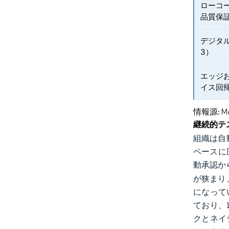
ローコ
品質保
デジタ
3）
エッジお
イス回
情報源: Mord
継続的テ
組織は自
ペースに圧
動承認か
が狭まり
になって
ており、
クとネイ