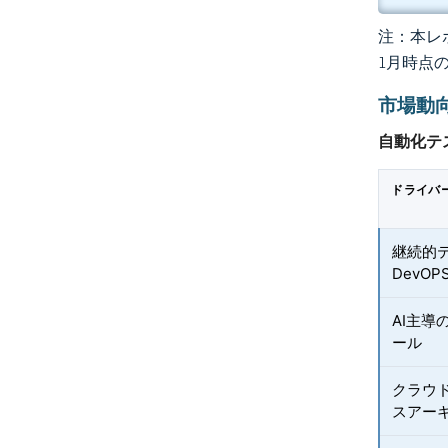
注：本レポ
1月時点
市場動
自動化テ
ドライバ
継続的
DevO
AI主
ール
クラウ
スアー