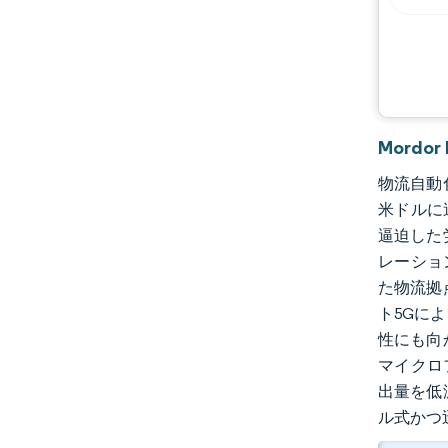
機会と展望
業界の動向
Mordo
物流自動化
米ドルに
逼迫した
レーショ
た物流拠
ト5Gに
性にも向
マイクロ
出量を低
ル式かつ