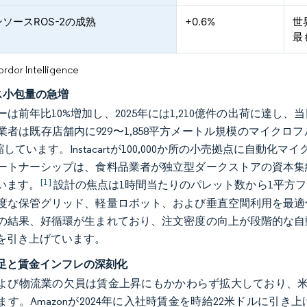
ソースROS-2の成熟
+0.6%
世
最
or Intelligence
ス小包量の急増
ーは前年比10%増加し、2025年には1,210億件の出荷に達
業者は既存店舗内に929〜1,858平方メートル規模のマイク
縮しています。Instacartが100,000か所の小売拠点に自動化
ートナーシップは、食料品業者が独立型ダークストアの資本集
[1]
います。
設計の焦点は1時間当たりのパレット数から1平方
度な保管グリッド、軽量ロボット、および垂直空間利用を最適
の結果、好循環が生まれており、注文密度の向上が段階的な自
を引き上げています。
足と賃金インフレの深刻化
よび物流業の欠員は賃金上昇にもかかわらず拡大しており、米国
ます。Amazonが2024年に入社時賃金を時給22米ドルに