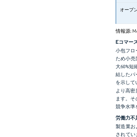
オープン
情報源: Mord
Eコマー
小包フロ
ため小売
大60%短
結したパ
を示して
より高密
ます。そ
競争水準
労働力不
製造業お
されてい