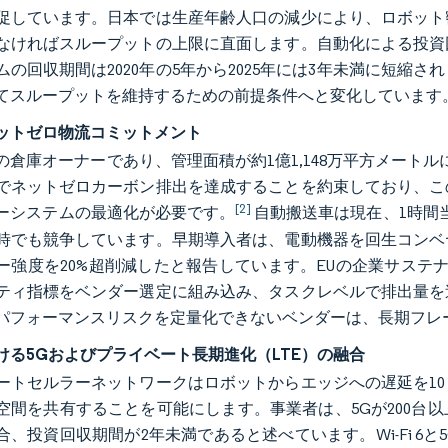
促しています。日本では生産年齢人口の減少により、ロボット密
なければスループットの上限に直面します。自動化による投資
ムの回収期間は2020年の5年から2025年には3年未満に短
てスループットを維持するための前提条件へと変化しています
ットゼロ物流コミットメント
倉庫オーナーであり、管理面積が約1億1,148万平方メートルに達
でネットゼロカーボン排出を達成することを約束しており、こ
[2]
ーシステムの最適化が必要です。
自動搬送車は現在、1時間
時でも競争しています。早期導入者は、電動機器を回生コンベ
ー強度を20%超削減したと報告しています。EUの企業サステ
ティ指標をベンダー選定に組み込み、タスクレベルで排出量を
パフォーマンスリスクを定量化できないベンダーは、長期フレ
ける5Gおよびプライベート長期進化（LTE）の融合
ートセルラーネットワークはロボットからエッジへの遅延を1
空間を共有することを可能にします。事業者は、5Gが200台
合、投資回収期間が2年未満であると述べています。Wi-Fi 