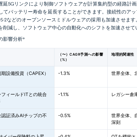
遅延5Gリンクにより制御ソフトウェアが計算集約型の経路計
してバッテリー寿命を延長することができます。接続性のアッ
OS-2などのオープンソースミドルウェアの採用も加速させま
を削減し、ソフトウェア中心の自動化へのシフトを加速させて
の影響分析
*
（〜）CAGR予測への影響
地理的関連性
（%）
期設備投資（CAPEX）
-1.3%
世界全体、
フィールドITとの統合
-1.1%
レガシー倉
さ
認証済みAIチップの不
-0.5%
世界全体、
深刻
けサイバー保険料の上昇
-0.4%
OTを標的