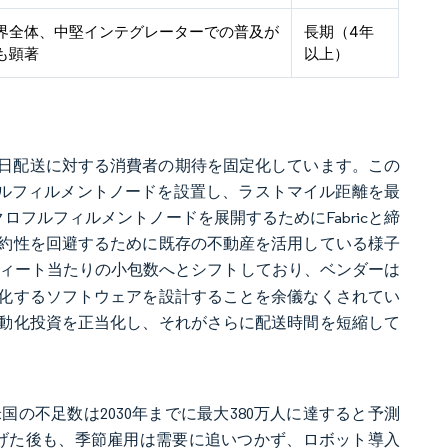
界全体、中堅インテグレーターでの普及が
長期（4年
も顕著
以上）
し、当日配送に対する消費者の期待を固定化しています。この
ロフルフィルメントノードを設置し、ラストマイル距離を最
マイクロフルフィルメントノードを展開するためにFabricと締
約性を回避するために既存の不動産を活用している様子
フィート当たりの小包数へとシフトしており、ベンダーは
化するソフトウェアを設計することを余儀なくされてい
動化投資を正当化し、それがさらに配送時間を短縮して
の不足数は2030年までに最大380万人に達すると予測
引き上げた後も、季節雇用は需要に追いつかず、ロボット導入