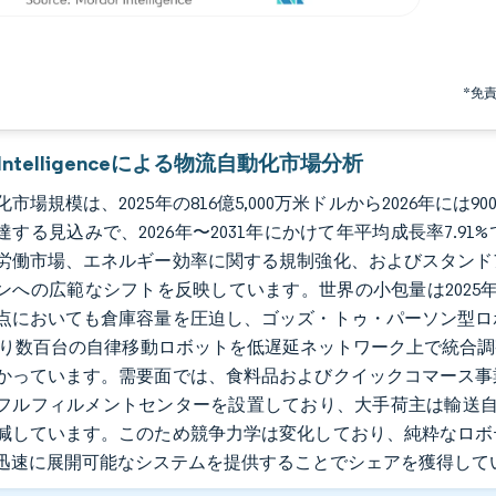
*免
r Intelligenceによる物流自動化市場分析
市場規模は、2025年の816億5,000万米ドルから2026年には900億
達する見込みで、2026年〜2031年にかけて年平均成長率7.
労働市場、エネルギー効率に関する規制強化、およびスタンド
ンへの広範なシフトを反映しています。世界の小包量は2025年に
点においても倉庫容量を圧迫し、ゴッズ・トゥ・パーソン型ロ
より数百台の自律移動ロボットを低遅延ネットワーク上で統合
かっています。需要面では、食料品およびクイックコマース事
フルフィルメントセンターを設置しており、大手荷主は輸送自
減しています。このため競争力学は変化しており、純粋なロボ
迅速に展開可能なシステムを提供することでシェアを獲得して