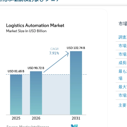
市
調査
市場規
市場規
成長率 
最も
場
画像 © Mordor Intelligence。再利用にはCC BY 4
最大
市場
画像 ©
主要