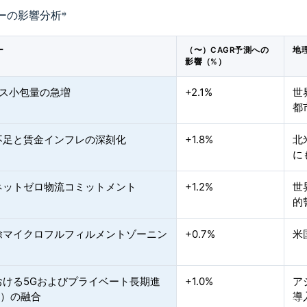
ーの影響分析
*
ー
（〜）CAGR予測への
地
影響（%）
ース小包量の急増
+2.1%
世
都
不足と賃金インフレの深刻化
+1.8%
北
に
ネットゼロ物流コミットメント
+1.2%
世
的
除マイクロフルフィルメントゾーニン
+0.7%
米
おける5Gおよびプライベート長期進
+1.0%
ア
E）の融合
導