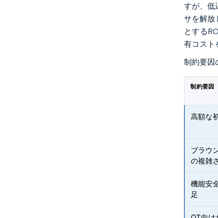
すが、低
サを解放
とするR
有コスト
制約要因
制約要因
高額な初
ブラウン
の複雑
機能安全
足
OT向