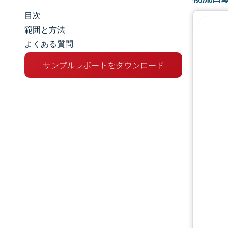
目次
市場規模とシェア
範囲と方法
よくある質問
市場分析
トレンドとインサイト
セグメント分析
地理分析
規制環境
バリューチェーン分析
競争環境
主要プレーヤー