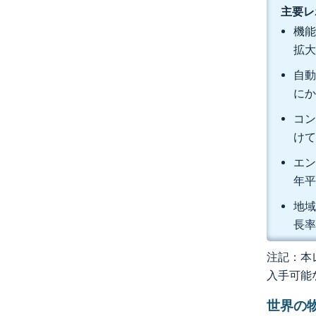
主要レ
機能
拡
自動
にか
コン
けて
エン
年平
地域
長率
注記：本レ
入手可能
世界の