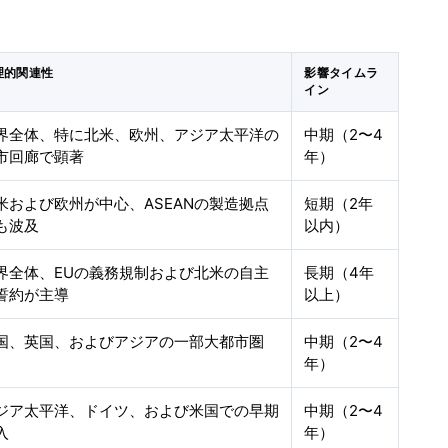
理的関連性
影響タイムラ
イン
界全体、特に北米、欧州、アジア太平洋の
中期（2〜4
市回廊で顕著
年）
米および欧州が中心、ASEANの製造拠点
短期（2年
も波及
以内）
界全体、EUの義務規制および北米の自主
長期（4年
誓約が主導
以上）
国、英国、およびアジアの一部大都市圏
中期（2〜4
年）
ジア太平洋、ドイツ、および米国での早期
中期（2〜4
入
年）