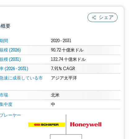
シェア
場概要
期間
2020 - 2031
模 (2026)
90.72 十億米ドル
模 (2031)
132.74 十億米ドル
(2026 - 2031)
7.91% CAGR
急速に成長している市
アジア太平洋
.0の表示が必要です。
市場
北米
集中度
中
 Mordor Intelligence。再利用にはCC BY 4.0の表示が必要です。
プレーヤー