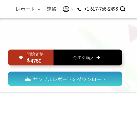
レポート
連絡
+1 617-765-2493
4750