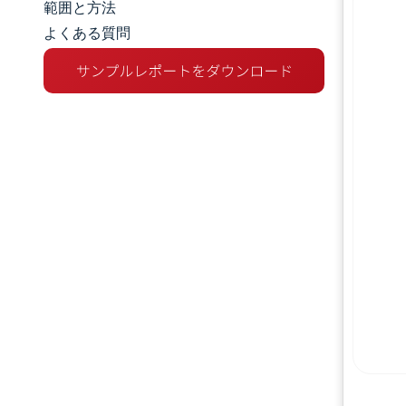
範囲と方法
よくある質問
市場分析
トレンドとインサイト
セグメント分析
地理分析
規制環境
バリューチェーン分析
競争環境
主要プレーヤー
機会と展望