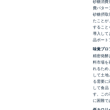
砂糖消費
費パター
砂糖摂取
たことが
すること
導入して
品ポート
味覚プロ
精密発酵
料市場を
れるため
して土地
る需要に応
して食品
す。この
に困難で
低カロリ