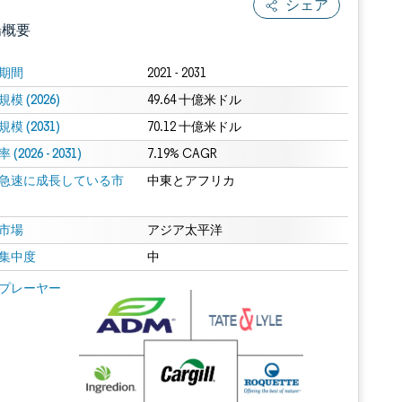
シェア
場概要
期間
2021 - 2031
模 (2026)
49.64 十億米ドル
模 (2031)
70.12 十億米ドル
(2026 - 2031)
7.19% CAGR
急速に成長している市
中東とアフリカ
.0の表示が必要です。
市場
アジア太平洋
集中度
中
 Mordor Intelligence。再利用にはCC BY 4.0の表示が必要です。
プレーヤー