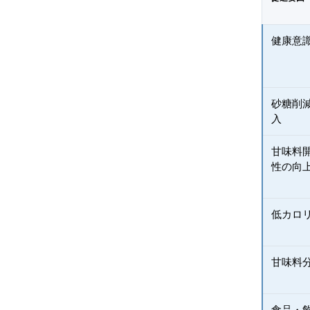
健康意
砂糖削
入
甘味料
性の向
低カロ
甘味料
食品・