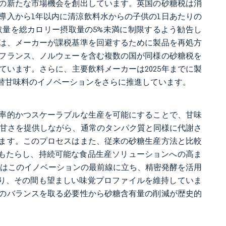
の新たな市場機会を創出しています。英国の砂糖税は消
導入から1年以内に清涼飲料水からの子供の1日あたりの
摂取量を総カロリー摂取量の5%未満に制限するよう勧告し
は、メーカーが課税基準を回避するために製品を再処方
フランス、ノルウェーを含む複数の国が同様の砂糖税を
います。さらに、主要飲料メーカーは2025年までに製
替甘味料のイノベーションをさらに推進しています。
率的かつスケーラブルな生産を可能にすることで、甘味
倍の甘さを提供しながら、通常のタンパク質と同様に代謝さ
ます。このプロセスはまた、従来の砂糖生産方法と比較
をもたらし、持続可能な食品生産ソリューションへの高ま
insなどの企業はこのイノベーションの最前線に立ち、精密発酵を活用
おり、その間も望ましい味覚プロファイルを維持していま
のバランスを取る必要性から砂糖含有量の削減が歴史的