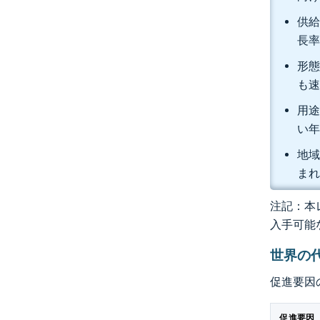
供給
長率
形態
も
用途
い年
地域
ま
注記：本レ
入手可能
世界の
促進要因
促進要因