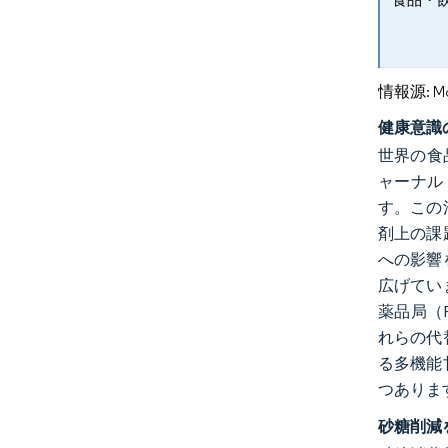
情報源: Mord
健康意識
世界の食
ャーナル
す。この
剤上の課
への影響
広げてい
薬品局（
れらの代
る多機能
つありま
砂糖削減