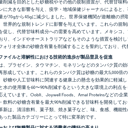
量削減を目的とした砂糖税やその他の規制措置が、代替甘味料
ンに大きな影響を与え、疫学・地域保健ジャーナルによると、
量が70gから45gに減少しました。世界保健機関が遊離糖の
、世界的な規制トレンドに影響を与えています。これらの規制
を促し、代替甘味料成分への需要を高めています。メキシコ、
おり、インドやオーストラリアなどもそのような措置を検討して
フォリオ全体の砂糖含有量を削減することを誓約しており、代
ファイルと溶解性における技術的進歩が製品普及を促進
は、ブラゼイン、タウマチン、モネリンなどのタンパク質の効
再形成しています。これらのタンパク質は砂糖の最大5,000
、砂糖や人工甘味料に関連する健康上の懸念を効果的に軽減し
と水の使用量を60〜90%削減するという大きな環境上の利点
えています。Oobli、Joywell Foods、Amai Prote
・飲料の砂糖含有量を最大90%削減できる甘味料を開発して
革新は、清涼飲料、菓子類、焼き菓子など、味、食感、機能性
あった製品カテゴリーにとって特に変革的です。
ーおよび無糖製品に対する消費者の嗜好の高まり