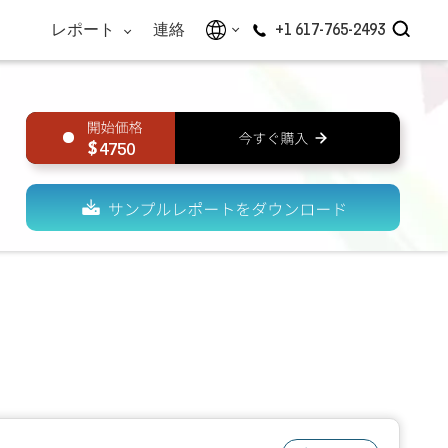
レポート
連絡
+1 617-765-2493
4750