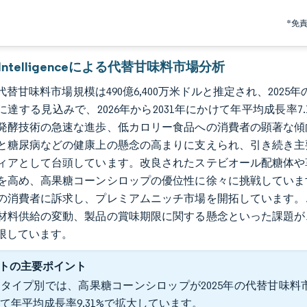
*免
r Intelligenceによる代替甘味料市場分析
の代替甘味料市場規模は490億6,400万米ドルと推定され、2025年の4
に達する見込みで、2026年から2031年にかけて年平均成長率
発酵技術の急速な進歩、低カロリー食品への消費者の顕著な傾
と糖尿病などの健康上の懸念の高まりに支えられ、引き続き主
ィアとして台頭しています。改良されたステビオール配糖体や
を高め、高果糖コーンシロップの優位性に徐々に挑戦していま
の消費者に訴求し、プレミアムニッチ市場を開拓しています。
材料供給の変動、製品の賞味期限に関する懸念といった課題が
限しています。
トの主要ポイント
タイプ別では、高果糖コーンシロップが2025年の代替甘味料市場
て年平均成長率9.31%で拡大しています。