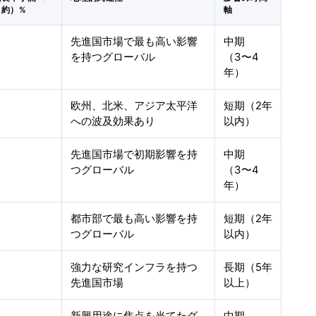
（約）%
軸
先進国市場で最も高い影響
中期
を持つグローバル
（3〜4
年）
欧州、北米、アジア太平洋
短期（2年
への波及効果あり
以内）
先進国市場で初期影響を持
中期
つグローバル
（3〜4
年）
都市部で最も高い影響を持
短期（2年
つグローバル
以内）
強力な研究インフラを持つ
長期（5年
先進国市場
以上）
新興用途に焦点を当てたグ
中期