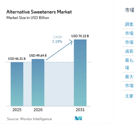
市
調査
市場規
市場規
成長率 
最も
場
画像 © Mordor Intelligence。再利用にはCC BY 4
最大
市場
画像 ©
主要