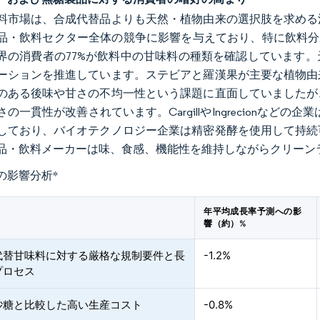
料市場は、合成代替品よりも天然・植物由来の選択肢を求める
品・飲料セクター全体の競争に影響を与えており、特に飲料分野では
界の消費者の77%が飲料中の甘味料の種類を確認しています
ーションを推進しています。ステビアと羅漢果が主要な植物由
のある後味や甘さの不均一性という課題に直面していましたが
の一貫性が改善されています。CargillやIngrecionなどの企
しており、バイオテクノロジー企業は精密発酵を使用して持続
品・飲料メーカーは味、食感、機能性を維持しながらクリーン
の影響分析
*
年平均成長率予測への影
響（約）%
代替甘味料に対する厳格な規制要件と長
-1.2%
プロセス
砂糖と比較した高い生産コスト
-0.8%