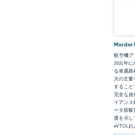
機会と展望
業界の動向
Mordo
航空機アク
2031年
る単通路
大の主要
すること
完全な改
イアンス
ータ搭載
度を示し
eVTO