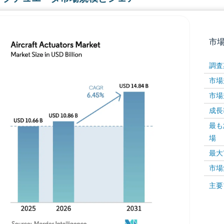
市
調査
市場規
市場規
成長率 
最も
場
画像 © Mordor Intelligence。再利用にはCC BY 4
最大
市場
画像 ©
主要