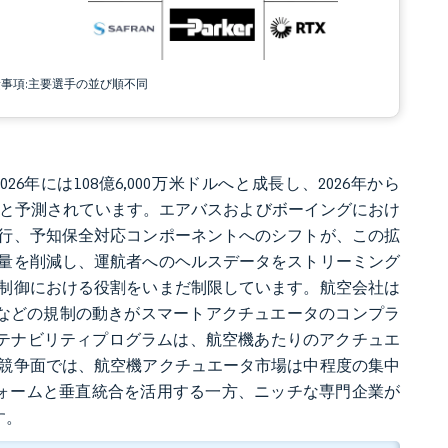
責事項:主要選手の並び順不同
26年には108億6,000万米ドルへと成長し、2026年から
ドルに達すると予測されています。エアバスおよびボーイングにおけ
行、予知保全対応コンポーネントへのシフトが、この拡
量を削減し、運航者へのヘルスデータをストリーミング
制御における役割をいまだ制限しています。航空会社は
9Aなどの規制の動きがスマートアクチュエータのコンプラ
ステナビリティプログラムは、航空機あたりのアクチュエ
競争面では、航空機アクチュエータ市場は中程度の集中
ォームと垂直統合を活用する一方、ニッチな専門企業が
す。