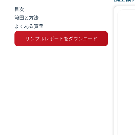
目次
市場規模とシェア
範囲と方法
よくある質問
市場分析
トレンドとインサイト
セグメント分析
地理分析
規制環境
バリューチェーン分析
競争環境
主要プレーヤー