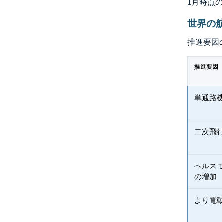
1月時点
世界の
推進要因
推進要因
単通路
二次飛
ヘルス
の増加
より電