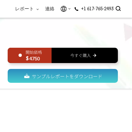
レポート
連絡
+1 617-765-2493
4750