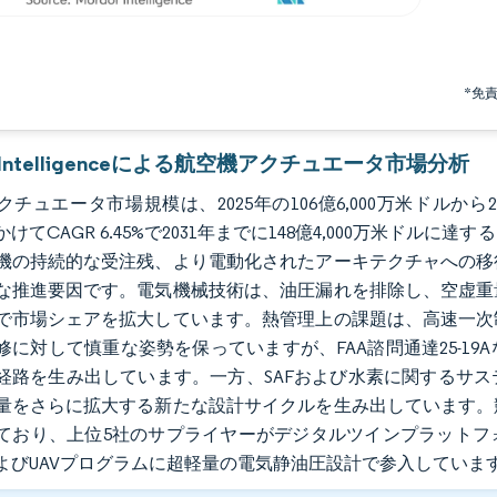
*免
r Intelligenceによる航空機アクチュエータ市場分析
チュエータ市場規模は、2025年の106億6,000万米ドルから20
にかけてCAGR 6.45%で2031年までに148億4,000万米
機の持続的な受注残、より電動化されたアーキテクチャへの移
な推進要因です。電気機械技術は、油圧漏れを排除し、空虚重
で市場シェアを拡大しています。熱管理上の課題は、高速一次
修に対して慎重な姿勢を保っていますが、FAA諮問通達25-1
経路を生み出しています。一方、SAFおよび水素に関するサ
量をさらに拡大する新たな設計サイクルを生み出しています。
ており、上位5社のサプライヤーがデジタルツインプラットフ
LおよびUAVプログラムに超軽量の電気静油圧設計で参入していま