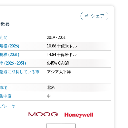
シェア
場概要
期間
2019 - 2031
模 (2026)
10.86 十億米ドル
模 (2031)
14.84 十億米ドル
(2026 - 2031)
6.45% CAGR
急速に成長している市
アジア太平洋
.0の表示が必要です。
市場
北米
集中度
中
 Mordor Intelligence。再利用にはCC BY 4.0の表示が必要です。
プレーヤー