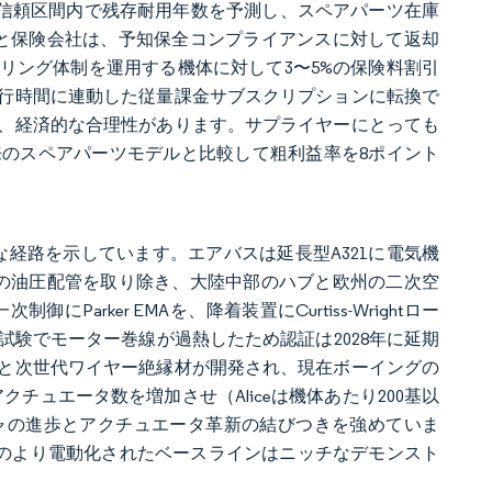
の信頼区間内で残存耐用年数を予測し、スペアパーツ在庫
社と保険会社は、予知保全コンプライアンスに対して返却
リング体制を運用する機体に対して3〜5%の保険料割引
飛行時間に連動した従量課金サブスクリプションに転換で
、経済的な合理性があります。サプライヤーにとっても
のスペアパーツモデルと比較して粗利益率を8ポイント
た補完的な経路を示しています。エアバスは延長型A321に電気機
gの油圧配管を取り除き、大陸中部のハブと欧州の二次空
Parker EMAを、降着装置にCurtiss-Wrightロー
験でモーター巻線が過熱したため認証は2028年に延期
と次世代ワイヤー絶縁材が開発され、現在ボーイングの
はアクチュエータ数を増加させ（Aliceは機体あたり200基以
ャの進歩とアクチュエータ革新の結びつきを強めていま
らのより電動化されたベースラインはニッチなデモンスト