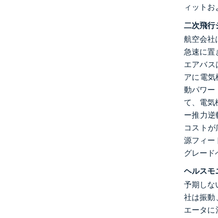
ィットお
二次飛行
航空会社
急速に置
エアバス
アに電気
動パワー
て、電気
ー推力逆
コストが
源フィー
グレード
ヘルスモ
予期しな
社は振動
エータに注