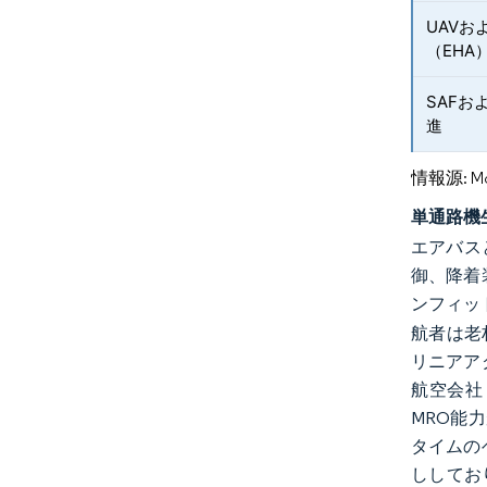
UAVお
（EHA
SAF
進
情報源: Mord
単通路機
エアバス
御、降着
ンフィッ
航者は老
リニアア
航空会社
MRO能
タイムの
ししてお