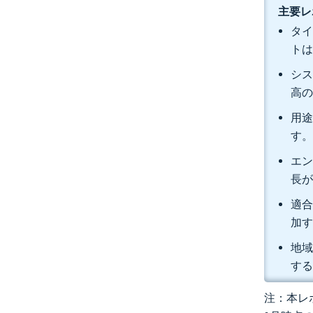
主要レ
タイ
トは
シス
高の
用途
す
エン
長
適合
加
地域
す
注：本レポ