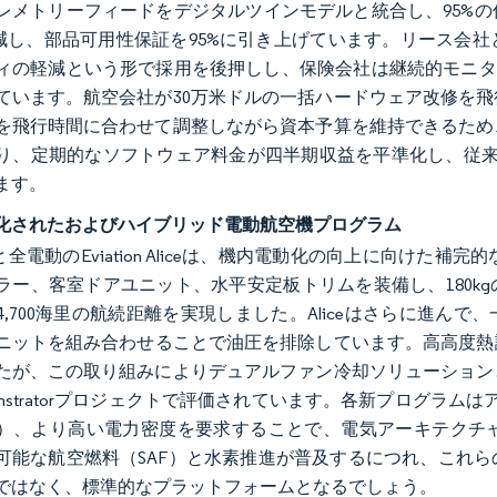
レメトリーフィードをデジタルツインモデルと統合し、95%
削減し、部品可用性保証を95%に引き上げています。リース会
ィの軽減という形で採用を後押しし、保険会社は継続的モニタ
ています。航空会社が30万米ドルの一括ハードウェア改修を
を飛行時間に合わせて調整しながら資本予算を維持できるため
り、定期的なソフトウェア料金が四半期収益を平準化し、従来
ます。
化されたおよびハイブリッド電動航空機プログラム
LRと全電動のEviation Aliceは、機内電動化の向上に向け
ラー、客室ドアユニット、水平安定板トリムを装備し、180k
,700海里の航続距離を実現しました。Aliceはさらに進んで、一次制御に
ニットを組み合わせることで油圧を排除しています。高高度熱試
たが、この取り組みによりデュアルファン冷却ソリューション
monstratorプロジェクトで評価されています。各新プログラム
）、より高い電力密度を要求することで、電気アーキテクチ
可能な航空燃料（SAF）と水素推進が普及するにつれ、これ
ではなく、標準的なプラットフォームとなるでしょう。