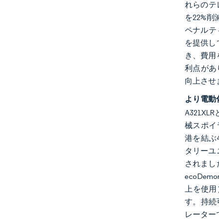
れらのテ
を22%
ペナルテ
を提供し
き、費用
利点があ
向上させ
より電動
A321X
械スポイ
港を結ぶ4
タリーユ
されまし
ecoDe
上を使用
す。持続
レーター