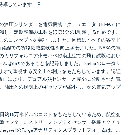
[2]
誘導しています。
の油圧シリンダーを電気機械アクチュエータ（EMA）に
減し、定期整備の工数をほぼ3分の1削減するためです。
た際にこのコンセプトを実証しました。同機はすべての客室ド
路線での貨物搭載柔軟性を向上させました。NASAの電
年のカリフォルニア州モハベ砂漠上空での飛行試験におい
は65%であることを記録しました。Parkerのロータリ
ナリオで重視する安全上の利点をもたらしています。認証
規則改正により、デュアル熱センサーと完全に分離された電
れ、油圧との規制上のギャップが縮小し、次の電気アップ
1日約15万米ドルのコストをもたらしているため、航空会
備センターにストリーミングするセンサー搭載アクチュ
eywellのForgeアナリティクスプラットフォームは、こ