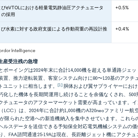
よびeVTOLにおける軽量電気静油圧アクチュエータ
+0.5%
）の採用
および水素に対する政府支援による作動荷重の再設計推
+0.4%
or Intelligence
生産受注残の急増
とボーイングは2024年末に合計14,000機を超える単通路
装置、推力逆転装置、客室システム向けに80〜120基のアクチュ
[1]
トユニットに相当します。
胴体および翼サプライヤーにおけ
朽化した機体を長期間運用し続けることを余儀なくされ、50
クチュエータのアフターマーケット需要が高まっています。イ
（LCC）は、2024年に合計約1,000機のA320neoファ
力が限られた空港への新造機納入を集中させています。これらの
ヘルスデータを送信できる予知保全対応電気機械システムの価
り、FAA諮問通達25-19Aは現在、長距離ジェット機にアク