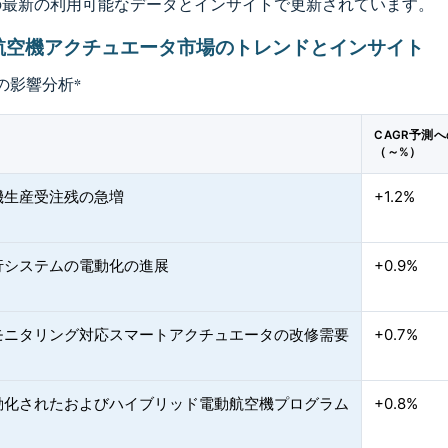
の最新の利用可能なデータとインサイトで更新されています。
航空機アクチュエータ市場のトレンドとインサイト
の影響分析
*
CAGR予測
（～%）
機生産受注残の急増
+1.2%
行システムの電動化の進展
+0.9%
モニタリング対応スマートアクチュエータの改修需要
+0.7%
動化されたおよびハイブリッド電動航空機プログラム
+0.8%