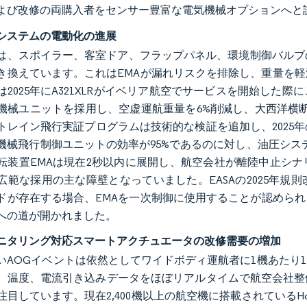
よび改修の両購入者をセンサー豊富な電気機械オプションへと
システムの電動化の進展
は、スポイラー、客室ドア、フラップパネル、環境制御バルブ
き換えています。これはEMAが漏れリスクを排除し、重量を軽
は2025年にA321XLRがイベリア航空でサービスを開始し
機械ユニットを採用し、空虚運航重量を6%削減し、大西洋横断
トレイン飛行実証プログラムは技術的な検証を追加し、2025
機械飛行制御ユニットの効率が95%であるのに対し、油圧システム
転装置EMAは現在2秒以内に展開し、航空会社が離陸中止シ
広範な採用の主な障壁となっていました。EASAの2025年
ドが存在する場合、EMAを一次制御に使用することが認めら
への道が開かれました。
ニタリング対応スマートアクチュエータの改修需要の増加
いAOGイベントは依然としてワイドボディ運航者に1機あたり
、温度、電流引き込みデータをほぼリアルタイムで航空会社整
目しています。現在2,400機以上の航空機に搭載されているHon