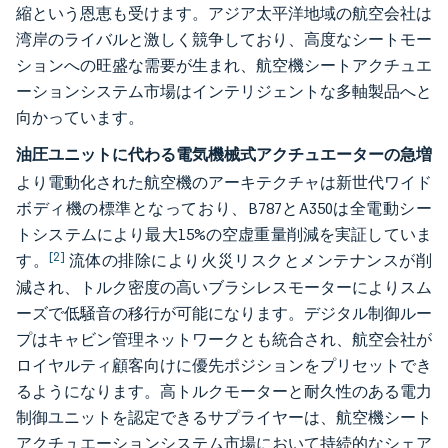
縮という恩恵も受けます。アジア太平洋地域の航空会社は
湾岸のライバルと激しく競争しており、高度なシートモー
ションへの旺盛な需要が生まれ、航空機シートアクチュエ
ーションシステム市場はインテリジェントな多軸製品へと
向かっています。
油圧ユニットに代わる電気機械式アクチュエーターの急増
より電動化された航空機のアーキテクチャは新世代ワイド
ボディ機の標準となっており、B787とA350は全電動シー
トシステムにより最大15%の空虚重量削減を実証していま
[2]
す。
流体の排除により火災リスクとメンテナンスが削
減され、トルク密度の高いブラシレスモーターによりスム
ーズで低騒音の移行が可能になります。デジタル制御ルー
プはキャビン管理ネットワークとも統合され、航空会社が
ロイヤルティ顧客向けに優先ポジションをプリセットでき
るようになります。高トルクモーターと耐久性のある電力
制御ユニットを認定できるサプライヤーは、航空機シート
アクチュエーションシステム市場において持続的なシェア