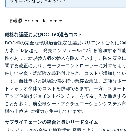
ライニングなし）へのシフト
情報源: Mordor Intelligence
厳格な認証およびDO-160適合コスト
DO-160の完全な環境適合認定は製品バリアントごとに200
万米ドルを超え、発売スケジュールに2年を追加する可能
性があり、新規参入者の参入を阻んでいます。防火安全に
関する改正により、モーターコントローラーに対するより
厳しい火炎・煙試験が義務付けられ、コストが増加してい
ます。自社ラボと試験設備を持つ既存企業は、広範なポー
トフォリオ全体でコストを償却できます。一方、スタート
アップ企業はジョイントベンチャーを模索するか撤退する
ことが多く、航空機シートアクチュエーションシステム市
場の上位5社に権力が集中しています。
サプライチェーンの統合と長いリードタイム
パンデミックの余波と地政学的摩擦により、DO-178/DO-