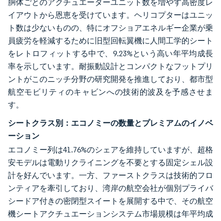
胴体ごとのアクチュエーターユニット数を増やす高密度レ
イアウトから恩恵を受けています。ヘリコプターはユニッ
ト数は少ないものの、特にオフショアエネルギー企業が乗
員疲労を軽減するために旧型回転翼機に人間工学的シート
をレトロフィットする中で、9.23%という高い年平均成長
率を示しています。耐振動設計とコンパクトなフットプリ
ントがこのニッチ分野の研究開発を推進しており、都市型
航空モビリティのキャビンへの技術的波及を予感させま
す。
シートクラス別：エコノミーの数量とプレミアムのイノベ
ーション
エコノミー列は41.76%のシェアを維持していますが、超格
安モデルは電動リクライニングを不要とする固定シェル設
計を好んでいます。一方、ファーストクラスは技術的フロ
ンティアを牽引しており、湾岸の航空会社が個別プライバ
シードア付きの密閉型スイートを展開する中で、その航空
機シートアクチュエーションシステム市場規模は年平均成