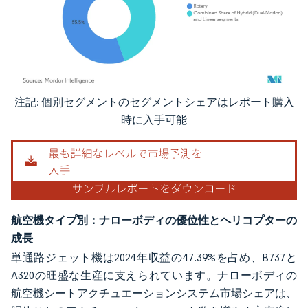
注記: 個別セグメントのセグメントシェアはレポート購入
画像 © Mordor Intelligence。再利用にはCC BY 4.0の表示が必要です。
時に入手可能
航空機タイプ別：ナローボディの優位性とヘリコプターの
成長
単通路ジェット機は2024年収益の47.39%を占め、B737と
A320の旺盛な生産に支えられています。ナローボディの
航空機シートアクチュエーションシステム市場シェアは、