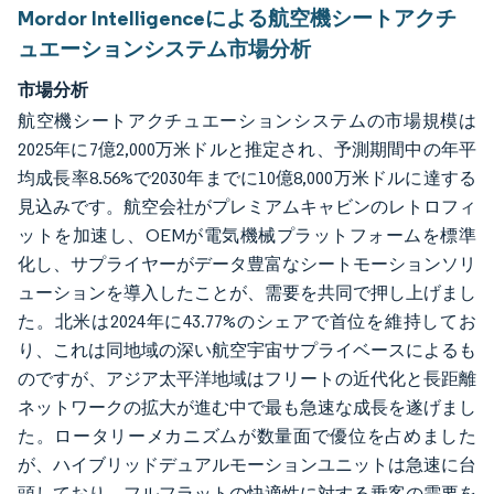
Mordor Intelligenceによる航空機シートアクチ
ュエーションシステム市場分析
市場分析
航空機シートアクチュエーションシステムの市場規模は
2025年に7億2,000万米ドルと推定され、予測期間中の年平
均成長率8.56%で2030年までに10億8,000万米ドルに達する
見込みです。航空会社がプレミアムキャビンのレトロフィ
ットを加速し、OEMが電気機械プラットフォームを標準
化し、サプライヤーがデータ豊富なシートモーションソリ
ューションを導入したことが、需要を共同で押し上げまし
た。北米は2024年に43.77%のシェアで首位を維持してお
り、これは同地域の深い航空宇宙サプライベースによるも
のですが、アジア太平洋地域はフリートの近代化と長距離
ネットワークの拡大が進む中で最も急速な成長を遂げまし
た。ロータリーメカニズムが数量面で優位を占めました
が、ハイブリッドデュアルモーションユニットは急速に台
頭しており、フルフラットの快適性に対する乗客の需要を