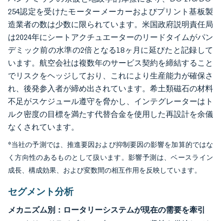
254認定を受けたモーターメーカーおよびプリント基板製
造業者の数は少数に限られています。米国政府説明責任局
は2024年にシートアクチュエーターのリードタイムがパン
デミック前の水準の2倍となる18ヶ月に延びたと記録して
います。航空会社は複数年のサービス契約を締結すること
でリスクをヘッジしており、これにより生産能力が確保さ
れ、後発参入者が締め出されています。希土類磁石の材料
不足がスケジュール遵守を脅かし、インテグレーターはト
ルク密度の目標を満たす代替合金を使用した再設計を余儀
なくされています。
*当社の予測では、推進要因および抑制要因の影響を加算的ではな
く方向性のあるものとして扱います。影響予測は、ベースライン
成長、構成効果、および変数間の相互作用を反映しています。
セグメント分析
メカニズム別：ロータリーシステムが現在の需要を牽引