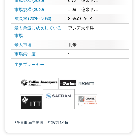
市場規模 (2025)
0.72 十億米ドル
市場規模 (2030)
1.08 十億米ドル
成長率 (2025 - 2030)
8.56% CAGR
最も急速に成長している
アジア太平洋
市場
最大市場
北米
市場集中度
中
画像 © Mordor Intelligence。再利用にはCC BY 4.0の表示が必要です。
主要プレーヤー
*免責事項:主要選手の並び順不同