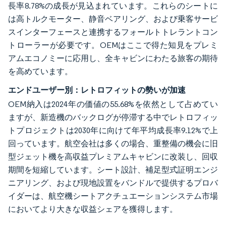
長率8.78%の成長が見込まれています。これらのシートに
は高トルクモーター、静音ベアリング、および乗客サービ
スインターフェースと連携するフォールトトレラントコン
トローラーが必要です。OEMはここで得た知見をプレミ
アムエコノミーに応用し、全キャビンにわたる旅客の期待
を高めています。
エンドユーザー別：レトロフィットの勢いが加速
OEM納入は2024年の価値の55.68%を依然として占めてい
ますが、新造機のバックログが停滞する中でレトロフィッ
トプロジェクトは2030年に向けて年平均成長率9.12%で上
回っています。航空会社は多くの場合、重整備の機会に旧
型ジェット機を高収益プレミアムキャビンに改装し、回収
期間を短縮しています。シート設計、補足型式証明エンジ
ニアリング、および現地設置をバンドルで提供するプロバ
イダーは、航空機シートアクチュエーションシステム市場
においてより大きな収益シェアを獲得します。