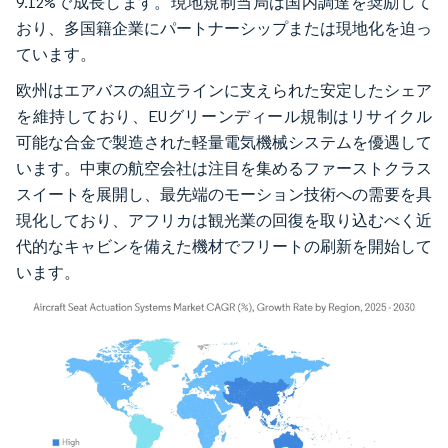
9.12%で成長します。現地規制当局は国内調達を奨励して
おり、多国籍企業にパートナーシップまたは現地化を迫っ
ています。
欧州はエアバスの組立ラインに支えられた安定したシェア
を維持しており、EUグリーンディール規制はリサイクル
可能な合金で製造された軽量電気機械システムを優遇して
います。中東の航空会社は注目を集めるファーストクラス
スイートを展開し、最先端のモーション技術への需要を具
現化しており、アフリカは観光業の回復を取り込むべく近
代的なキャビンを備えた機材でフリートの刷新を開始して
います。