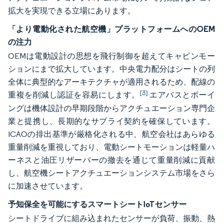
拡大を実現できる立場にあります。
「より電動化された航空機」プラットフォームへのOEM
の注力
OEMは電動設計の思想を飛行制御を超えてキャビンモー
ションにまで拡大しています。中央電力配分はシートの列
全体に典型的なアーキテクチャが適用されるため、配線の
[3]
重複を削減し認証を容易にします。
エアバスとボーイ
ングは機体設計の早期段階からアクチュエーション専門企
業と提携し、長期的なサプライ契約を確保しています。
ICAOの排出基準が厳格化される中、航空会社はあらゆる
重量削減を重視しており、電動シートモーションは軽量ハ
ーネスと油圧リザーバーの撤去を通じて重量削減に貢献
し、航空機シートアクチュエーションシステム市場をさら
に加速させています。
予知保全を可能にするスマートシートIoTセンサー
シートドライブに組み込まれたセンサーが負荷、振動、熱