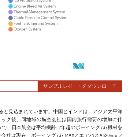
すると見込まれています。中国とインドは、アジア太平洋
ミック後、同地域の航空会社は国内旅行需要の増加に伴
点で、日本航空は平均機齢12年超のボーイング737機材を
現在、ボーイング737 MAXとエアバスA320neoフ