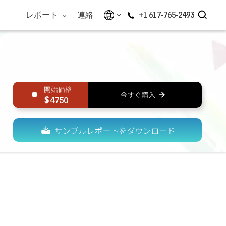
レポート
連絡
+1 617-765-2493
4750