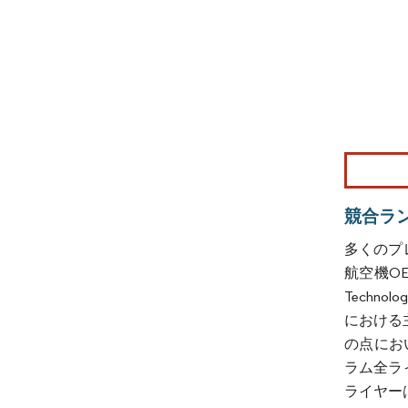
画像 © Mo
競合ラ
多くのプ
航空機OEM
Technol
における
の点におい
ラム全ラ
ライヤー