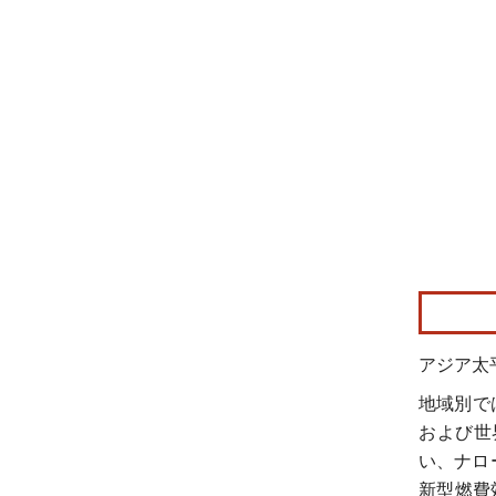
画像 © Mo
アジア太
地域別で
および世
い、ナロ
新型燃費