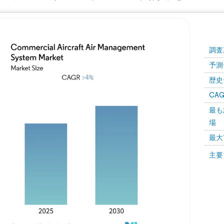
調査
予測
歴史
CAG
最も
場
最大
主要