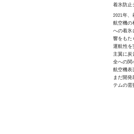
着氷防止
2021
航空機の
への着氷
響をもた
運航性を実
主翼に炭
全への関
航空機表
まだ開発
テムの需