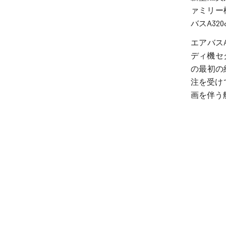
ァミリー
バスA32
エアバス
ディ機セ
の最初の
注を受け
画を伴う