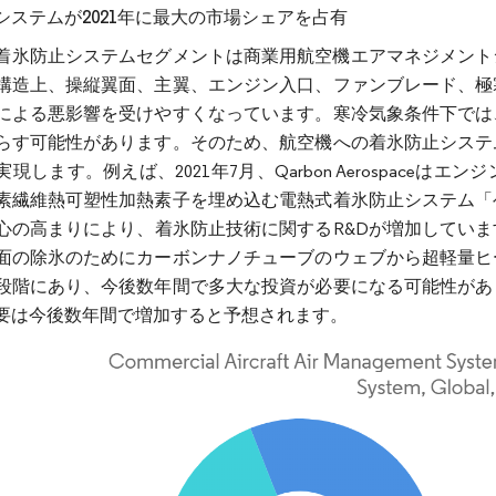
システムが2021年に最大の市場シェアを占有
年、着氷防止システムセグメントは商業用航空機エアマネジメン
構造上、操縦翼面、主翼、エンジン入口、ファンブレード、極
による悪影響を受けやすくなっています。寒冷気象条件下では
らす可能性があります。そのため、航空機への着氷防止システ
現します。例えば、2021年7月、Qarbon Aerospac
素繊維熱可塑性加熱素子を埋め込む電熱式着氷防止システム「
心の高まりにより、着氷防止技術に関するR&Dが増加してい
面の除氷のためにカーボンナノチューブのウェブから超軽量ヒ
段階にあり、今後数年間で多大な投資が必要になる可能性があ
要は今後数年間で増加すると予想されます。