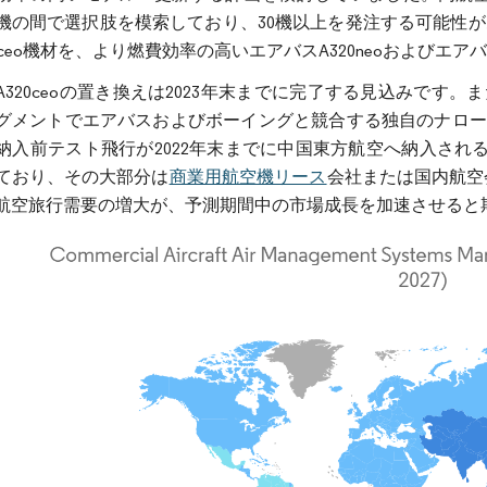
機の間で選択肢を模索しており、30機以上を発注する可能性があ
0ceo機材を、より燃費効率の高いエアバスA320neoおよびエア
A320ceoの置き換えは2023年末までに完了する見込みです
グメントでエアバスおよびボーイングと競合する独自のナローボデ
納入前テスト飛行が2022年末までに中国東方航空へ納入される予
ており、その大部分は
商業用航空機リース
会社または国内航空
航空旅行需要の増大が、予測期間中の市場成長を加速させると