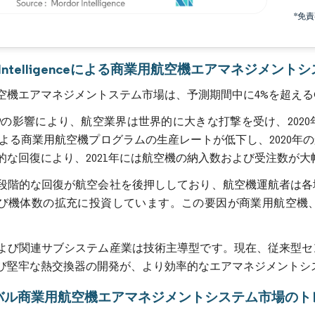
*免
画像 © Mordor Intelligence。再利用にはCC BY 4.0の表示が必要です。
or Intelligenceによる商業用航空機エアマネジメン
空機エアマネジメントステム市場は、予測期間中に4%を超える
D-19の影響により、航空業界は世界的に大きな打撃を受け、2
による商業用航空機プログラムの生産レートが低下し、2020
的な回復により、2021年には航空機の納入数および受注数が
段階的な回復が航空会社を後押ししており、航空機運航者は各
び機体数の拡充に投資しています。この要因が商業用航空機
よび関連サブシステム産業は技術主導型です。現在、従来型セ
び堅牢な熱交換器の開発が、より効率的なエアマネジメントシ
バル商業用航空機エアマネジメントシステム市場のト