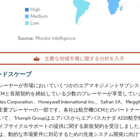
rdor Intelligence。再利用にはCC BY 4.0の表示が必要です。
ンドスケープ
レーヤーが市場においていくつかのエアマネジメントサブシス
と長期契約を締結している少数のプレーヤーが享受しています。Liebherr-In
ogies Corporation、Honeywell International Inc.、
主要プレーヤーの一部です。各社は航空機OEMとのパートナ
て、Triumph Groupはエアバスからエアバスカナダ A2
イフサイクルサポートの提供に関する新規契約を受注しました
は、動的な市場要件に対応するための先進システム開発に向け