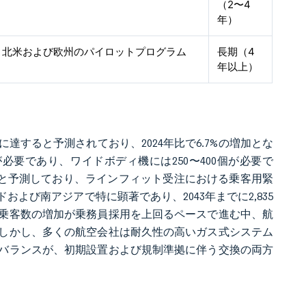
（2〜4
年）
北米および欧州のパイロットプログラム
長期（4
年以上）
に達すると予測されており、2024年比で6.7%の増加とな
が必要であり、ワイドボディ機には250〜400個が必要で
増すると予測しており、ラインフィット受注における乗客用緊
よび南アジアで特に顕著であり、2043年までに2,835
乗客数の増加が乗務員採用を上回るペースで進む中、航
しかし、多くの航空会社は耐久性の高いガス式システム
バランスが、初期設置および規制準拠に伴う交換の両方