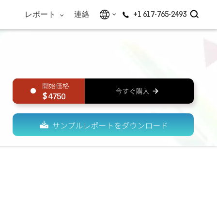
レポート
連絡
+1 617-765-2493
4750