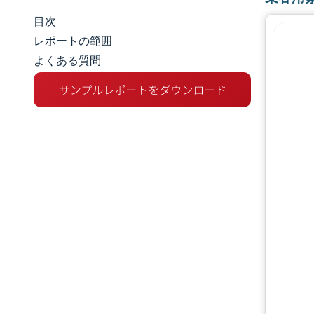
目次
市場規模とシェア
レポートの範囲
よくある質問
市場分析
トレンドとインサイト
セグメント分析
地理分析
競争環境
主要プレーヤー
業界の動向