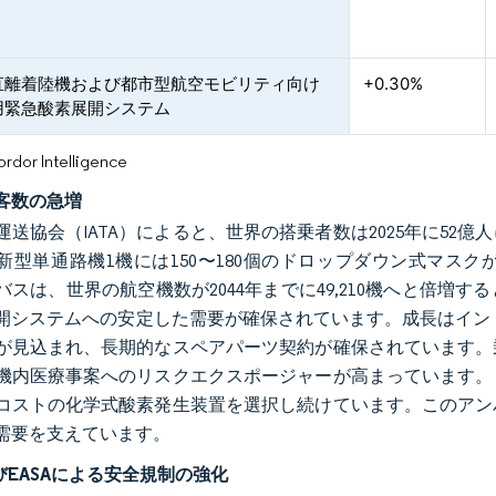
直離着陸機および都市型航空モビリティ向け
+0.30%
用緊急酸素展開システム
or Intelligence
客数の急増
送協会（IATA）によると、世界の搭乗者数は2025年に52億人
新型単通路機1機には150〜180個のドロップダウン式マスク
バスは、世界の航空機数が2044年までに49,210機へと倍
開システムへの安定した需要が確保されています。成長はインドお
が見込まれ、長期的なスペアパーツ契約が確保されています。
機内医療事案へのリスクエクスポージャーが高まっています。
コストの化学式酸素発生装置を選択し続けています。このアン
需要を支えています。
びEASAによる安全規制の強化