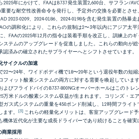
から2025年にかけて、FAAはB737発生装置2,600台、サフラン/A
の重要な耐空性改善命令を発行し、予定外の交換を必要とさせ
はAD 2023-0209、2024-0186、2024-0198を含む
CAOの調和化により、これらの規制は2〜3年以内にアジア太
に、FAAの2025年12月の指令は装着手順を改正し、訓練上
システムのアップグレードを促進しました。これらの動向が総
承認済みの確立されたサプライヤーへとシフトさせています。
化サイクルの加速
で22〜24年、ワイドボディ機で18〜20年という退役年数の
ロフィット酸素システムの両方に対する需要を喚起しています。
およびフライドバイのB737-800NGオーバーホールはこの
〜25万米ドルの酸素システム収益が生まれます。コリンズ・エア
型ガス式システムの重量を450ポンド削減し、12時間フライト
[3]
します。
これらの軽量化メリットは、客室アップグレード予
も機体近代化が主要な成長ドライバーであり続けることを確実
Sの商業採用