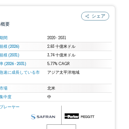
シェア
場概要
期間
2020 - 2031
模 (2026)
2.83 十億米ドル
模 (2031)
3.74 十億米ドル
(2026 - 2031)
5.77% CAGR
急速に成長している市
アジア太平洋地域
.0の表示が必要です。
市場
北米
集中度
中
 Mordor Intelligence。再利用にはCC BY 4.0の表示が必要です。
プレーヤー