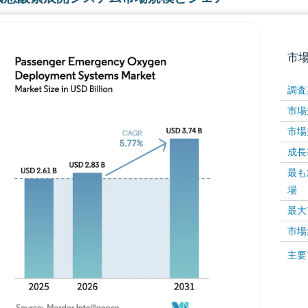
市
調査
市場規
市場規
成長率 
最も
場
画像 © Mordor Intelligence。再利用にはCC BY 4
最大
市場
画像 ©
主要