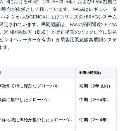
における603件（2010〜2015年）およびT-6練習機に
上の懸念が依然として残っています。NASAはレギュレータ
ネウェルのGENOXおよびコリンズのcBRAGシステム
されています。民間認証は、FAAの諮問通達20-144A
す。米国国防総省（DoD）が是正措置のバックログに対処
ビンオペレーターが有力）が乗客用緊急酸素展開システ
ます。
性
影響の時間軸
び欧州で特に深刻なグローバル
短期（2年以内）
機体に集中したグローバル
中期（2〜4年）
平洋地域に供給が集中したグローバル
中期（2〜4年）