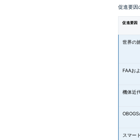
促進要因
促進要因
世界の
FAAお
機体近
OBOG
スマー