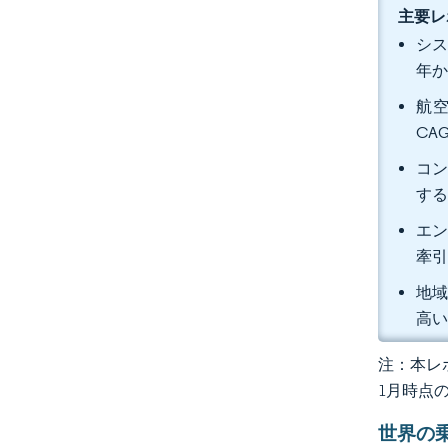
主要レ
シス
年か
航空
CA
コン
す
エン
牽引
地域
高い
注：本レポ
1月時点
世界の