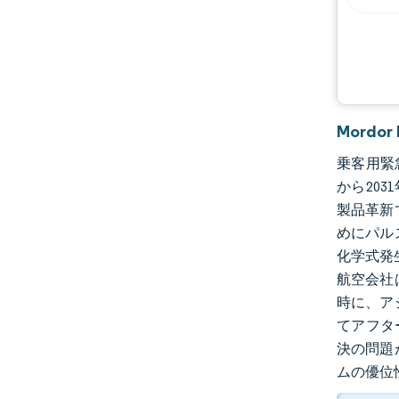
Mord
乗客用緊急
から203
製品革新
めにパル
化学式発
航空会社
時に、ア
てアフタ
決の問題
ムの優位