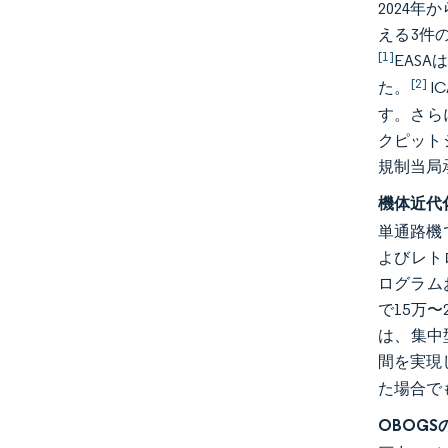
2024年
える3件
[1]
EASA
[2]
た。
I
す。さら
クピット
規制当局
機体近代
単通路機
よびレト
ログラム
で15万
は、集中
間を実現
た場合で
OBOG