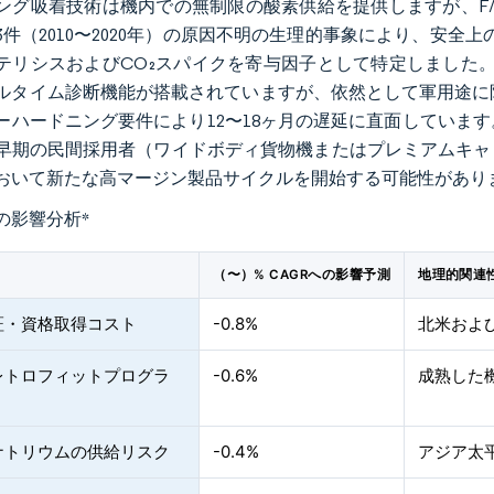
グ吸着技術は機内での無制限の酸素供給を提供しますが、F/A-18
23件（2010〜2020年）の原因不明の生理的事象により、安全
テリシスおよびCO₂スパイクを寄与因子として特定しました。ハ
ルタイム診断機能が搭載されていますが、依然として軍用途に限定
ーハードニング要件により12〜18ヶ月の遅延に直面していま
早期の民間採用者（ワイドボディ貨物機またはプレミアムキャ
おいて新たな高マージン製品サイクルを開始する可能性があり
の影響分析
*
（〜）% CAGRへの影響予測
地理的関連
証・資格取得コスト
-0.8%
北米およ
レトロフィットプログラ
-0.6%
成熟した
ナトリウムの供給リスク
-0.4%
アジア太