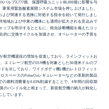
VOXバルブ3,777個、保護呼吸ユニット80,000個に影響を与
、乗客用緊急酸素展開システム市場を押し上げました。
発生装置の熱暴走および関連する危険に対処する指令を続いて発行しまし
平洋地域および中東の機体にも適用が拡大される見込みで
のギャップを明示するとともに、統合診断機能を備えたコッ
合的に交換サイクルを加速させ、オペレーターの予算を
短縮が航空機退役の増加を促進しており、ラインフィットお
エミレーツ航空の219機を対象とした50億米ドルのプ
トレンドを示しており、ワイドボディ機1機のレトロフィット
ロスペースのPulseOxレギュレーターなどの革新的製品
での燃料消費量を0.03%削減することで、4年間の回収期
算のバンドル化と相まって、新規航空機の納入が鈍化し
にしています。