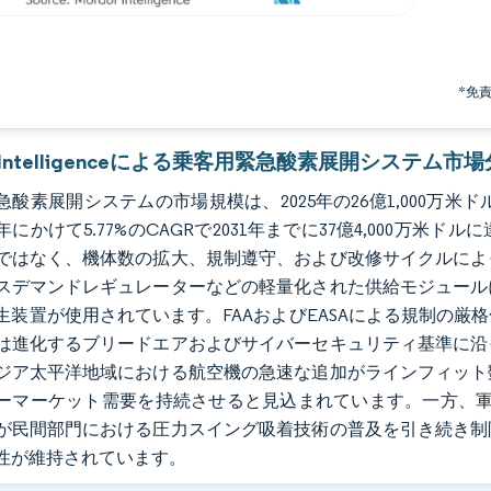
*免
or Intelligenceによる乗客用緊急酸素展開システム市
酸素展開システムの市場規模は、2025年の26億1,000万米ドルか
1年にかけて5.77%のCAGRで2031年までに37億4,000
ではなく、機体数の拡大、規制遵守、および改修サイクルによ
スデマンドレギュレーターなどの軽量化された供給モジュール
生装置が使用されています。FAAおよびEASAによる規制の
は進化するブリードエアおよびサイバーセキュリティ基準に沿
ジア太平洋地域における航空機の急速な追加がラインフィット
ーマーケット需要を持続させると見込まれています。一方、軍
が民間部門における圧力スイング吸着技術の普及を引き続き制
性が維持されています。