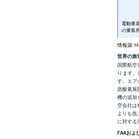
電動垂
の乗客
情報源: Mord
世界の旅
国際航空運
ります。
す。エア
急酸素展
機の追加
空会社は
よりも低
に対する
FAAおよ