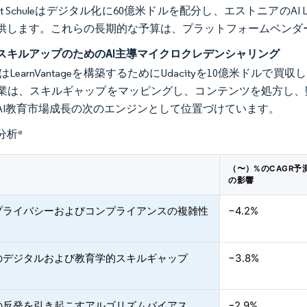
lPakt Schuleはデジタル化に60億米ドルを配分し、エストニアのAI
供します。これらの長期的な予算は、プラットフォームベンダ
スキルアップのためのAI主導マイクロクレデンシャリング
tureはLearnVantageを構築するためにUdacityを10億
業は、スキルギャップをマッピングし、コンテンツを処方し、
AI教育市場成長の次のエンジンとして位置づけています。
分析
*
（〜）%のCAGR予
の影響
プライバシーおよびコンプライアンスの複雑性
−4.2%
のデジタルおよび教育学的スキルギャップ
−3.8%
の反発を引き起こすアルゴリズムバイアス
−2.9%