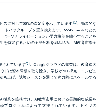
[1]
サービスに対して88%の満足度を示しています
。効果的な
バックループを置き換えます。ASSISTmentsなどの
り、パーソナライゼーションが学力格差を縮小することを
生を特定するための予測分析を組み込み、AI教育市場全
[2]
に支援されています
。Googleクラウドの収益は、教育顧客
ラウドは資本障壁を取り除き、学校がNLP採点、コンピュ
立ち上げ、試験シーズンを通じて弾力的にスケールする
AI授業を義務付け、AI教育市場における長期的な成長を
研修プログラムによって支援されています。ドイツの