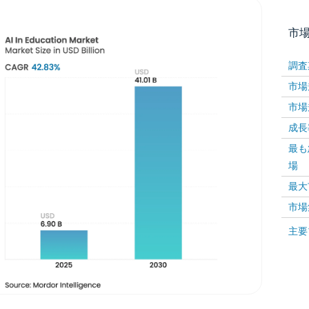
市
調査
市場規
市場規
成長率 
最も
場
画像 © Mordor Intelligence。再利用にはCC BY 4
最大
市場
画像 ©
主要