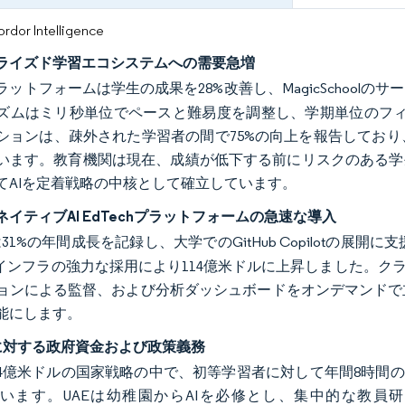
or Intelligence
ライズド学習エコシステムへの需要急増
ットフォームは学生の成果を28%改善し、MagicSchoolの
ズムはミリ秒単位でペースと難易度を調整し、学期単位のフィード
ションは、疎外された学習者の間で75%の向上を報告してお
います。教育機関は現在、成績が低下する前にリスクのある学
てAIを定着戦略の中核として確立しています。
イティブAI EdTechプラットフォームの急速な導入
 AIは31%の年間成長を記録し、大学でのGitHub Copilotの展開
Iインフラの強力な採用により114億米ドルに上昇しました。ク
ョンによる監督、および分析ダッシュボードをオンデマンドで
能にします。
chに対する政府資金および政策義務
14億米ドルの国家戦略の中で、初等学習者に対して年間8時間の
います。UAEは幼稚園からAIを必修とし、集中的な教員