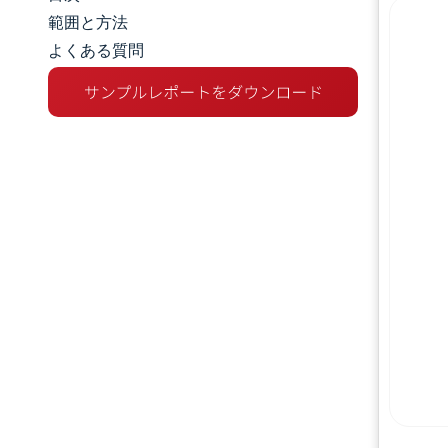
市場規模とシェア
範囲と方法
よくある質問
市場分析
トレンドとインサイト
セグメント分析
地理分析
競争環境
主要プレーヤー
業界の動向