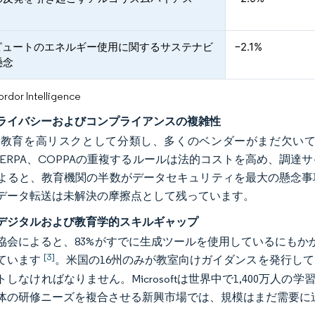
ンピュートのエネルギー使用に関するサステナビ
−2.1%
懸念
or Intelligence
ライバシーおよびコンプライアンスの複雑性
I法は教育を高リスクとして分類し、多くのベンダーがまだ欠
FERPA、COPPAの重複するルールは法的コストを高め、調達サ
よると、教育機関の半数がデータセキュリティを最大の懸念事
データ転送は未解決の摩擦点として残っています。
デジタルおよび教育学的スキルギャップ
協会によると、83%がすでに生成ツールを使用しているにもかかわ
[3]
ています
。米国の16州のみが教室向けガイダンスを発行し
しなければなりません。Microsoftは世界中で1,400万人
体の研修ニーズを複合させる新興市場では、規模はまだ需要に