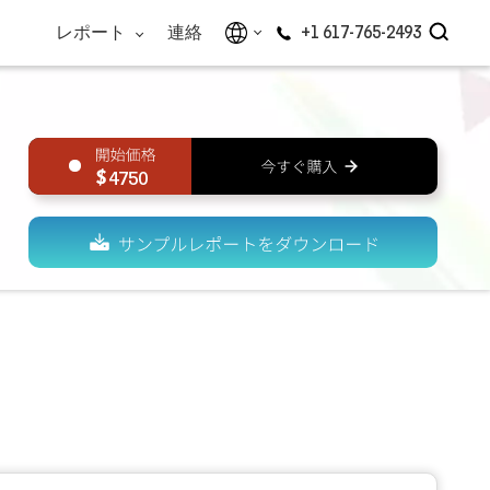
レポート
連絡
+1 617-765-2493
4750