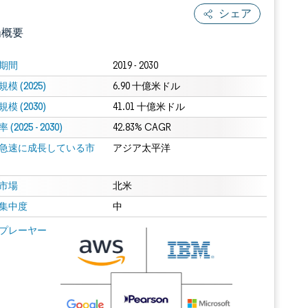
シェア
場概要
期間
2019 - 2030
模 (2025)
6.90 十億米ドル
模 (2030)
41.01 十億米ドル
(2025 - 2030)
42.83% CAGR
急速に成長している市
アジア太平洋
.0の表示が必要です。
市場
北米
集中度
中
 Mordor Intelligence。再利用にはCC BY 4.0の表示が必要です。
プレーヤー