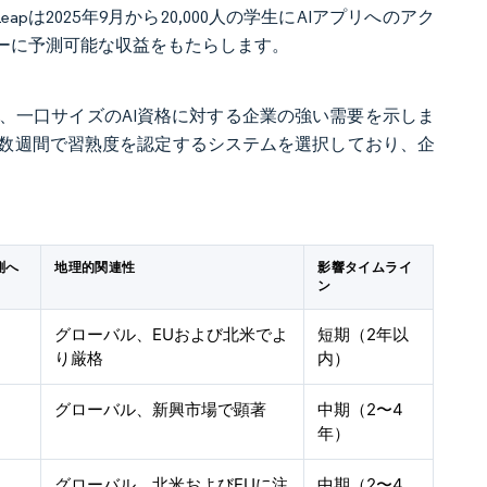
 Leapは2025年9月から20,000人の学生にAIアプリへのアク
ーに予測可能な収益をもたらします。
米ドルで買収し、一口サイズのAI資格に対する企業の強い需要を示しま
数週間で習熟度を認定するシステムを選択しており、企
測へ
地理的関連性
影響タイムライ
ン
グローバル、EUおよび北米でよ
短期（2年以
り厳格
内）
グローバル、新興市場で顕著
中期（2〜4
年）
グローバル、北米およびEUに注
中期（2〜4