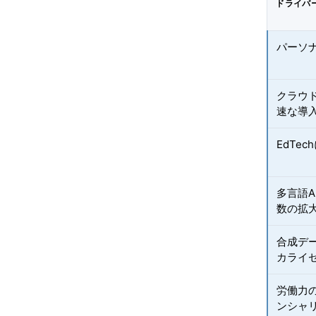
ドライバ
パーソ
クラウド
速な導
EdTe
多言語A
数の拡
合成デー
カライ
労働力
ンシャ