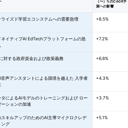
ー
（〜）%のCAGR予
測への影響
ナライズド学習エコシステムへの需要急増
+8.5%
ネイティブAI EdTechプラットフォームの急
+7.2%
入
chに対する政府資金および政策義務
+6.8%
I音声アシスタントによる国境を越えた 入学者
+4.3%
大
タによるAIモデルのトレーニングおよび ロー
+3.7%
ゼーションの加速
のスキルアップのためのAI主導マイクロクレデ
+5.1%
リング