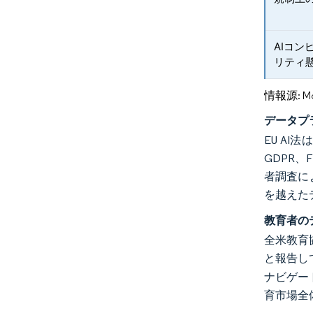
AIコ
リティ
情報源: Mord
データプ
EU A
GDPR、
者調査に
を越えた
教育者の
全米教育
と報告し
ナビゲート
育市場全