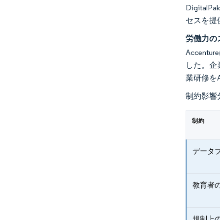
Digita
セスを提
労働力の
Accen
した。企
業研修を
制約影響
制約
データ
教育者
規制上