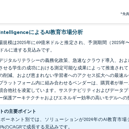
*免
r IntelligenceによるAI教育市場分析
場規模は2025年に69億米ドルと推定され、予測期間（2025年〜20
万米ドルに達する見込みです。
デジタルリテラシーの義務化政策、急速なクラウド導入、およ
させる学生の成功における測定可能な成果によって推進されて
の削減、および恵まれない学習者へのアクセス拡大への最速ル
プラットフォーム内に組み合わせるベンダーは、購買者が単一
競合他社を凌駕しています。サステナビリティおよびデータプ
ー保護アーキテクチャおよびエネルギー効率の高いモデルへの
トの主要ポイント
ポーネント別では、ソリューションが2024年のAI教育市場シ
.20%のCAGRで成長する見込みです。