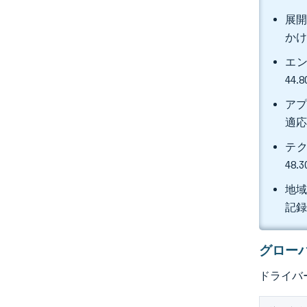
展開
かけ
エン
44
アプ
適応
テク
48
地域
記
グロー
ドライバ