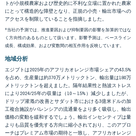
トが小規模農家および歴史的に不利な立場に置かれた農家
にとって構造的な障壁となり、正規の小売・輸出市場への
アクセスを制限していることを指摘しました。
*当社の予測では、推進要因および抑制要因の影響を加算的ではな
く方向性のあるものとして扱います。影響予測は、ベースライン
成長、構成効果、および変数間の相互作用を反映しています。
地域分析
エジプトは2025年のアフリカオレンジ市場シェアの43.5%
を占め、生産量は約370万メトリックトン、輸出量は180万
メトリックトンを超えました。隔年結果性と熱波ストレス
により2024/25年の収量は（10～15%）減少しましたが、
ドリップ灌漑の改善とサダット市における3億米ドルの加
工複合施設がバレンシアの流通量をより多く吸収し、輸出
価格の変動を緩和するでしょう。輸出インセンティブは量
よりも品質を優先する方向に縮小されており、このアプロ
ーチはプレミアム市場の期待と一致し、アフリカオレンジ