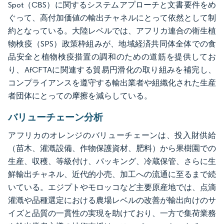
Spot（CBS）に関するシステムアプローチと文書要件をめ
ぐって、高付加価値の輸出チャネルにとって依然として制
約となっている。大陸レベルでは、アフリカ連合の衛生植
物検疫（SPS）政策枠組みが、地域経済共同体全体での食
品安全と植物検疫措置の調和のための道筋を提供してお
り、AfCFTAに関連する貿易円滑化の取り組みを補完し、
コンプライアンスを遵守する輸出業者や組織化された生産
者団体にとっての摩擦を減らしている。
バリューチェーン分析
アフリカのオレンジのバリューチェーンは、投入財供給
（苗木、灌漑設備、作物保護資材、肥料）から果樹園での
生産、収穫、等級付け、パッキング、冷蔵保管、さらに生
鮮輸出チャネル、近代的小売、加工への流通に至るまで続
いている。エジプトやモロッコなど主要原産地では、点滴
灌漑や品種選定における農場レベルの改善が輸出向けのサ
イズと品質の一貫性の実現を助けており、一方で集荷業務