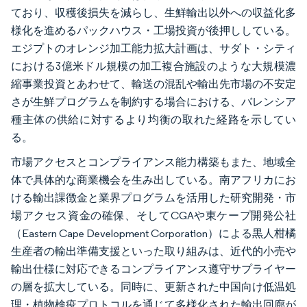
ており、収穫後損失を減らし、生鮮輸出以外への収益化多
様化を進めるパックハウス・工場投資が後押ししている。
エジプトのオレンジ加工能力拡大計画は、サダト・シティ
における3億米ドル規模の加工複合施設のような大規模濃
縮事業投資とあわせて、輸送の混乱や輸出先市場の不安定
さが生鮮プログラムを制約する場合における、バレンシア
種主体の供給に対するより均衡の取れた経路を示してい
る。
市場アクセスとコンプライアンス能力構築もまた、地域全
体で具体的な商業機会を生み出している。南アフリカにお
ける輸出課徴金と業界プログラムを活用した研究開発・市
場アクセス資金の確保、そしてCGAや東ケープ開発公社
（Eastern Cape Development Corporation）による黒人柑橘
生産者の輸出準備支援といった取り組みは、近代的小売や
輸出仕様に対応できるコンプライアンス遵守サプライヤー
の層を拡大している。同時に、更新された中国向け低温処
理・植物検疫プロトコルを通じて多様化された輸出回廊が