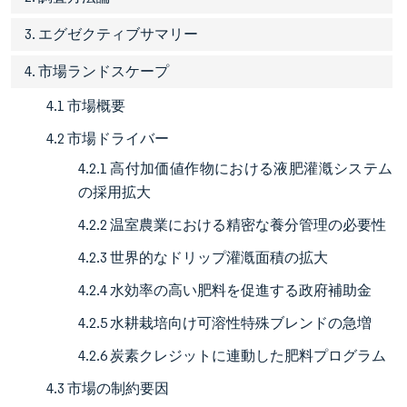
3. エグゼクティブサマリー
4. 市場ランドスケープ
4.1 市場概要
4.2 市場ドライバー
4.2.1 高付加価値作物における液肥灌漑システム
の採用拡大
4.2.2 温室農業における精密な養分管理の必要性
4.2.3 世界的なドリップ灌漑面積の拡大
4.2.4 水効率の高い肥料を促進する政府補助金
4.2.5 水耕栽培向け可溶性特殊ブレンドの急増
4.2.6 炭素クレジットに連動した肥料プログラム
4.3 市場の制約要因