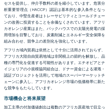
セスを提供し、仲介手数料の差を縮小しています。危害分
析重要管理点（HACCP）認証は基本的な参入条件となっ
ており、中堅生産者はトレーサビリティとコールドチェー
ンの改善に投資することを余儀なくされています。アフリ
カオレンジ産業はまた、パックハウスでの太陽光発電の採
用増加を目撃しており、炭素削減とエネルギー安全保障を
組み合わせ、競争上の差別化を強化しています。
アフリカ域内貿易は依然として十分に活用されておらず、
アフリカ大陸自由貿易地域は非関税上の節約を解放し、品
種の専門化を促進する可能性があります。エチオピアとナ
イジェリアの小規模協同組合は、ドナー資金による灌漑・
認証プロジェクトを活用して地域のスーパーマーケットチ
ェーンに参入し、アフリカオレンジ市場の低価格帯に新た
な競争をもたらしています。
市場機会と将来展望
加工主導の付加価値創出は複数のアフリカ原産地で目立っ