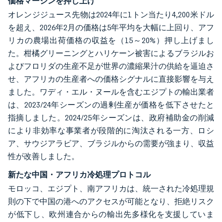
価格マージンを押し上げ
オレンジジュース先物は2024年に1トン当たり4,200米ドル
を超え、2026年2月の価格は5年平均を大幅に上回り、アフ
リカの農場出荷価格の収益を（15～20%）押し上げまし
た。柑橘グリーニングとハリケーン被害によるブラジルお
よびフロリダの生産不足が世界の濃縮果汁の供給を逼迫さ
せ、アフリカの生産者への価格シグナルに直接影響を与え
ました。ワディ・エル・ヌールを含むエジプトの輸出業者
は、2023/24年シーズンの過剰生産が価格を低下させたと
指摘しました。2024/25年シーズンは、政府補助金の削減
により非効率な事業者が段階的に淘汰される一方、ロシ
ア、サウジアラビア、ブラジルからの需要が強まり、収益
性が改善しました。
新たな中国・アフリカ冷処理プロトコル
モロッコ、エジプト、南アフリカは、統一された冷処理規
則の下で中国の港へのアクセスが可能となり、拒絶リスク
が低下し、欧州連合からの輸出先多様化を支援していま