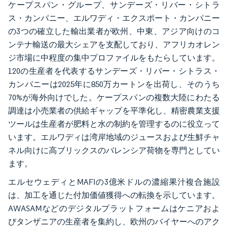
ケープスパン・グループ、サンデーズ・リバー・シトラ
ス・カンパニー、エルワディ・エクスポート・カンパニー
の3つの確立した輸出業者が欧州、中東、アジア向けのコ
ンテナ輸送の最大シェアを支配しており、アフリカオレン
ジ市場に中程度の集中プロファイルをもたらしています。
120の生産者を代表するサンデーズ・リバー・シトラス・
カンパニーは2025年に850万カートンを出荷し、そのうち
70%が海外向けでした。ケープスパンの複数大陸にわたる
調達は小売業者の供給ギャップを平準化し、精密農業支援
ツールは生産者が肥料と水の制約を管理するのに役立って
います。エルワディは湾岸地域のジュースおよび生鮮チャ
ネル向けに高ブリックスのバレンシア荷物を専門としてい
ます。
エルセウェディとMAFIの3億米ドルの濃縮果汁複合施設
は、加工を通じた付加価値獲得への転換を示しています。
AWASAMなどのデジタルプラットフォームはケニアおよ
びタンザニアの生産者を集約し、欧州のバイヤーへのアク