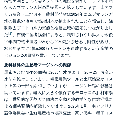
橘輸出国としての南アフリカの地位を脅かし、リンポポ州
からムプマランガ州の果樹園へと拡大しています。南アフ
リカ農業・土地改革・農村開発省は2024年にムプマランガ
州の複数の地点で感染樹木が検出されたことを報告し、強
制除去プロトコルの実施と検疫区域の設定につながりまし
[2]
た
。柑橘生産者協会によると、制御されない拡大は今後
10年間で輸出量を15%から20%減少させる可能性があり、
2030年までに2億6,000万カートンを達成するという産業の
ビジョン260目標を脅かしています。
肥料価格の生産者マージンへの転嫁
尿素およびNPKの価格は2023年水準より（20～25）%高い
水準を維持しています。精密農業ツールと土壌検査がコス
ト上昇の一部を緩和していますが、マージン圧縮の影響は
続いています。輸入に大きく依存するモロッコの肥料市場
は、世界的な天然ガス価格の変動と地政学的な供給混乱に
よる価格変動を経験しています。2025年1月、南アフリカ
競争委員会の生鮮農産物市場調査は、高い肥料・種子コス