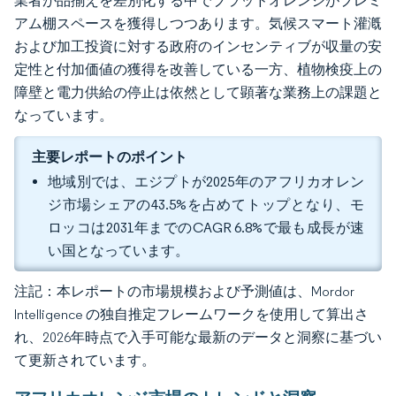
業者が品揃えを差別化する中でブラッドオレンジがプレミ
アム棚スペースを獲得しつつあります。気候スマート灌漑
および加工投資に対する政府のインセンティブが収量の安
定性と付加価値の獲得を改善している一方、植物検疫上の
障壁と電力供給の停止は依然として顕著な業務上の課題と
なっています。
主要レポートのポイント
地域別では、エジプトが2025年のアフリカオレン
ジ市場シェアの43.5%を占めてトップとなり、モ
ロッコは2031年までのCAGR 6.8%で最も成長が速
い国となっています。
注記：本レポートの市場規模および予測値は、Mordor
Intelligence の独自推定フレームワークを使用して算出さ
れ、2026年時点で入手可能な最新のデータと洞察に基づい
て更新されています。