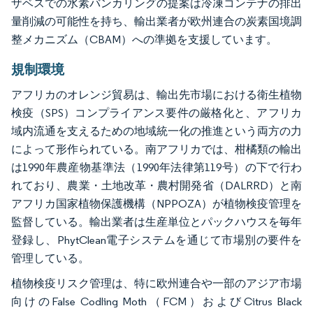
ザベスでの水素バンカリングの提案は冷凍コンテナの排出
量削減の可能性を持ち、輸出業者が欧州連合の炭素国境調
整メカニズム（CBAM）への準拠を支援しています。
規制環境
アフリカのオレンジ貿易は、輸出先市場における衛生植物
検疫（SPS）コンプライアンス要件の厳格化と、アフリカ
域内流通を支えるための地域統一化の推進という両方の力
によって形作られている。南アフリカでは、柑橘類の輸出
は1990年農産物基準法（1990年法律第119号）の下で行わ
れており、農業・土地改革・農村開発省（DALRRD）と南
アフリカ国家植物保護機構（NPPOZA）が植物検疫管理を
監督している。輸出業者は生産単位とパックハウスを毎年
登録し、PhytClean電子システムを通じて市場別の要件を
管理している。
植物検疫リスク管理は、特に欧州連合や一部のアジア市場
向けのFalse Codling Moth（FCM）およびCitrus Black