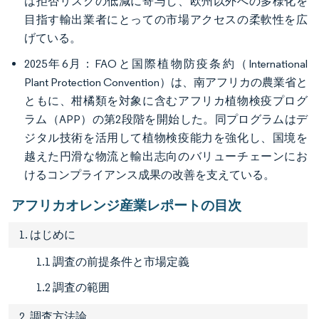
は拒否リスクの低減に寄与し、欧州以外への多様化を
目指す輸出業者にとっての市場アクセスの柔軟性を広
げている。
2025年6月：FAOと国際植物防疫条約（International
Plant Protection Convention）は、南アフリカの農業省と
ともに、柑橘類を対象に含むアフリカ植物検疫プログ
ラム（APP）の第2段階を開始した。同プログラムはデ
ジタル技術を活用して植物検疫能力を強化し、国境を
越えた円滑な物流と輸出志向のバリューチェーンにお
けるコンプライアンス成果の改善を支えている。
アフリカオレンジ産業レポートの目次
1. はじめに
1.1 調査の前提条件と市場定義
1.2 調査の範囲
2. 調査方法論