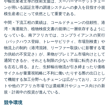
や輸出業者主導の技術支援は、スーパーマーケットチェー
ンが用いる認証主導の調達システムへの参入を目指す小規
模生産者にとって依然として重要である。
中間・下流工程の業績は、コールドチェーンの信頼性、港
湾・海運能力、植物検疫文書の規律に一層依存するように
なっている。南アフリカでは、コンプライアンスの実行
（パックハウス登録、トレーサビリティ、市場別検査）や
物流上の制約（港湾混雑、リーファー取扱いに影響する電
力供給の不安定さ）が、果物がプレミアム市場向けとして
通関できるか、それとも制限の少ない市場に転売されるか
を左右し得る。また、生鮮輸出物流が引き締まったり価格
サイクルが量重視戦略に不利に働いたりする際の出口とし
て機能する加工分野へもチェーンは広がっており、エジプ
トや他のアフリカ市場では濃縮果汁やジュース向けの新
規・計画中の投資が進んでいる。
競争環境