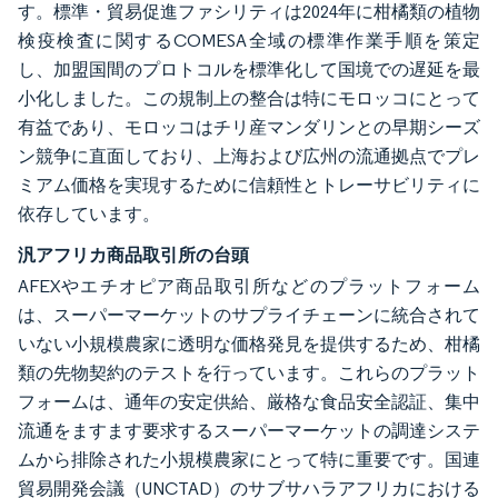
す。標準・貿易促進ファシリティは2024年に柑橘類の植物
検疫検査に関するCOMESA全域の標準作業手順を策定
し、加盟国間のプロトコルを標準化して国境での遅延を最
小化しました。この規制上の整合は特にモロッコにとって
有益であり、モロッコはチリ産マンダリンとの早期シーズ
ン競争に直面しており、上海および広州の流通拠点でプレ
ミアム価格を実現するために信頼性とトレーサビリティに
依存しています。
汎アフリカ商品取引所の台頭
AFEXやエチオピア商品取引所などのプラットフォーム
は、スーパーマーケットのサプライチェーンに統合されて
いない小規模農家に透明な価格発見を提供するため、柑橘
類の先物契約のテストを行っています。これらのプラット
フォームは、通年の安定供給、厳格な食品安全認証、集中
流通をますます要求するスーパーマーケットの調達システ
ムから排除された小規模農家にとって特に重要です。国連
貿易開発会議（UNCTAD）のサブサハラアフリカにおける