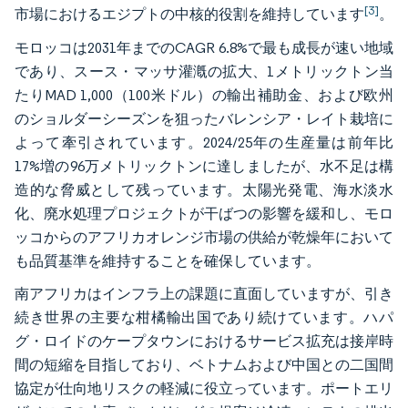
[3]
市場におけるエジプトの中核的役割を維持しています
。
モロッコは2031年までのCAGR 6.8%で最も成長が速い地域
であり、スース・マッサ灌漑の拡大、1メトリックトン当
たりMAD 1,000（100米ドル）の輸出補助金、および欧州
のショルダーシーズンを狙ったバレンシア・レイト栽培に
よって牽引されています。2024/25年の生産量は前年比
17%増の96万メトリックトンに達しましたが、水不足は構
造的な脅威として残っています。太陽光発電、海水淡水
化、廃水処理プロジェクトが干ばつの影響を緩和し、モロ
ッコからのアフリカオレンジ市場の供給が乾燥年において
も品質基準を維持することを確保しています。
南アフリカはインフラ上の課題に直面していますが、引き
続き世界の主要な柑橘輸出国であり続けています。ハパ
グ・ロイドのケープタウンにおけるサービス拡充は接岸時
間の短縮を目指しており、ベトナムおよび中国との二国間
協定が仕向地リスクの軽減に役立っています。ポートエリ