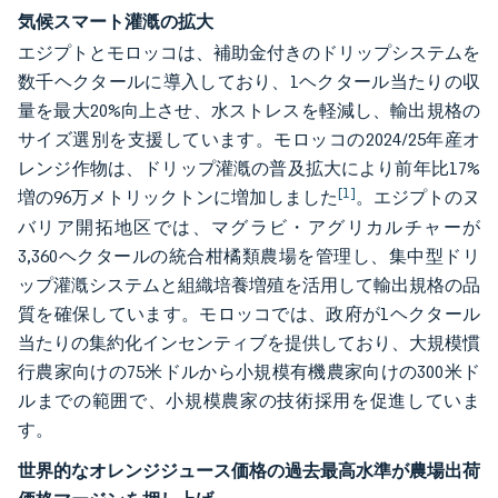
気候スマート灌漑の拡大
エジプトとモロッコは、補助金付きのドリップシステムを
数千ヘクタールに導入しており、1ヘクタール当たりの収
量を最大20%向上させ、水ストレスを軽減し、輸出規格の
サイズ選別を支援しています。モロッコの2024/25年産オ
レンジ作物は、ドリップ灌漑の普及拡大により前年比17%
[1]
増の96万メトリックトンに増加しました
。エジプトのヌ
バリア開拓地区では、マグラビ・アグリカルチャーが
3,360ヘクタールの統合柑橘類農場を管理し、集中型ドリ
ップ灌漑システムと組織培養増殖を活用して輸出規格の品
質を確保しています。モロッコでは、政府が1ヘクタール
当たりの集約化インセンティブを提供しており、大規模慣
行農家向けの75米ドルから小規模有機農家向けの300米ド
ルまでの範囲で、小規模農家の技術採用を促進していま
す。
世界的なオレンジジュース価格の過去最高水準が農場出荷