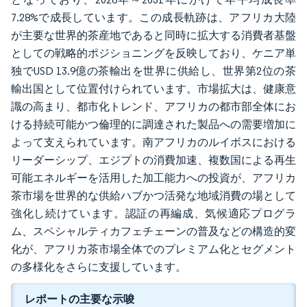
7.28%で成長しています。この成長軌跡は、アフリカ大陸
が主要な世界的茶産地であると同時に拡大する消費者基盤
としての戦略的ポジショニングを反映しており、ケニア単
独でUSD 13.9億の茶輸出を世界に供給し、世界第2位の茶
輸出国として位置付けられています。市場拡大は、健康意
識の高まり、都市化トレンド、アフリカの都市部全体にお
ける持続可能かつ倫理的に調達された製品への需要増加に
よって支えられています。南アフリカのルイボスにおける
リーダーシップ、エジプトの消費加速、複数国による再生
可能エネルギーを活用した加工能力への投資が、アフリカ
茶市場を世界的な供給ハブかつ活発な地域消費の場として
強化し続けています。認証の再編成、気候適応プログラ
ム、スペシャルティカフェチェーンの普及などの構造的変
化が、アフリカ茶市場全体でのプレミアム化とセグメント
の多様化をさらに支援しています。
レポートの主要な示唆