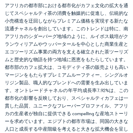
アフリカの都市部における都市化がカフェ文化の拡大を通
じてスペシャルティ茶の消費を触媒的に促進し、伝統的な
小売構造を迂回しながらプレミアム価格を実現する新たな
流通チャネルを創出しています。このトレンドは特に、南
アフリカのシダーバーグ地域のように、ルイボス栽培がク
ランウィリアムやウッパータールを中心とした商業生産と
エコツーリズム事業の両方を支える確立された茶ツーリズ
ムと歴史的な物語を持つ地域に恩恵をもたらしています。
都市部のカフェ拡大は、コモディティ茶の販売よりも高い
マージンをもたらすプレミアムルーフティー、シングルオ
リジン製品、職人的なブレンドへの需要を生み出していま
す。オントレードチャネルの年平均成長率7.92%は、この
都市化の影響を反映しており、スペシャルティカフェは一
貫した品質、ユニークなフレーバープロファイル、アフリ
カの生産者が独自に提供できる compelling な産地ストーリ
ーを求めています。エジプトの都市市場は、同国の大きな
人口と成長する中産階級を考えると大きな拡大機会を呈し