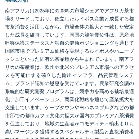
南アフリカは2025年に32.08%の市場シェアでアフリカ茶市
場をリードしており、確立したルイボス産業と成長する都
市茶消費を活用しながら、市場全体の拡大と一致した安定
した成長を維持しています。同国の競争優位性は、原産地
呼称保護ステータスと独自の健康ポジショニングを通じて
国際市場でプレミアム価格を実現するルイボスやハニーブ
ッシュといった固有の茶品種から生まれています。南アフ
リカの茶産業は、欧州や北米のプレミアム市場へのアクセ
スを可能にする確立した輸出インフラ、品質管理システ
ム、ブランド認知の恩恵を受けています。農業研究会議の
系統的な研究開発プログラムは、競争力を高める栽培最適
化、加工イノベーション、商業化戦略を通じて産業拡大を
支援しています。ケープタウンやヨハネスブルグなどの都
市部での都市カフェ文化の拡大が国内のプレミアム茶消費
を促進しており、地域の生産者がコモディティ輸出よりも
高いマージンを獲得するスペシャルティ製品と直接消費者