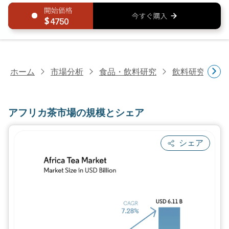
4750
ホーム
市場分析
食品・飲料研究
飲料研究
ア
アフリカ茶市場の規模とシェア
シェア