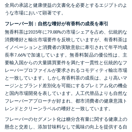
全局の承認と健康便益の文書化を必要とするエジプトのよ
うな市場において顕著です。
フレーバー別：自然な嗜好が有香料の成長を牽引
無香料茶は2025年に79.88%の市場シェアを占め、伝統的な
消費嗜好と輸出市場要件を反映していますが、有香料茶は
イノベーションと消費者の実験意欲に牽引されて年平均成
長率7.66%で加速しています。無香料製品の優位性は、主
要輸入国からの大量購買要件を満たす一貫性と伝統的なフ
レーバープロファイルが要求されるコモディティ輸出市場
と一致しています。しかし有香料茶の成長は、より高いマ
ージンとブランド差別化を可能にするプレミアム化の機会
と国内市場開発を表しています。人工代替品よりも自然な
フレーバーアプローチが好まれ、都市消費者の健康意識ト
レンドとクリーンラベルの嗜好と一致しています。
フレーバーのセグメント化は糖分含有量に関する健康上の
懸念と交差し、添加甘味料なしで風味の向上を提供する自