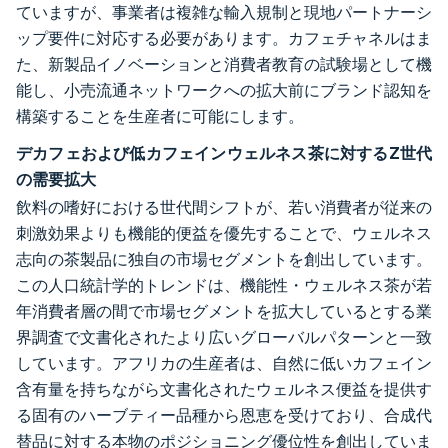
ていますが、事業者は複雑な輸入規制と現地パートナーシ
ップ要件に対応する必要があります。カフェチャネルはま
た、新製品イノベーションと消費者教育の試験場として機
能し、小売流通ネットワークへの拡大前にブランド認知を
構築することを生産者に可能にします。
デカフェおよび低カフェインウェルネス茶に対するZ世代
の需要拡大
飲料の嗜好における世代間シフトが、若い消費者が従来の
刺激効果よりも機能的便益を優先することで、ウェルネス
志向の茶製品に独自の市場セグメントを創出しています。
この人口統計学的トレンドは、機能性・ウェルネス茶が若
年消費者層の間で市場セグメントを拡大しているとする業
界調査で文書化されたより広いグローバルパターンと一致
しています。アフリカの生産者は、自然に低いカフェイン
含有量を持ちながら文書化されたウェルネス便益を提供す
る固有のハーブティー品種から恩恵を受けており、合成代
替品に対する本物のポジショニング優位性を創出していま