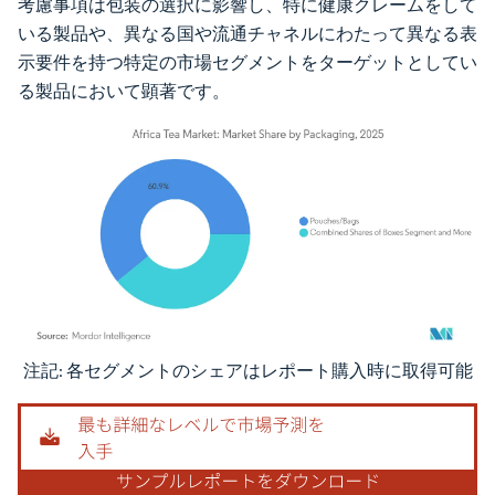
考慮事項は包装の選択に影響し、特に健康クレームをして
いる製品や、異なる国や流通チャネルにわたって異なる表
示要件を持つ特定の市場セグメントをターゲットとしてい
る製品において顕著です。
注記: 各セグメントのシェアはレポート購入時に取得可能
画像 © Mordor Intelligence。再利用にはCC BY 4.0の表示が必要です。