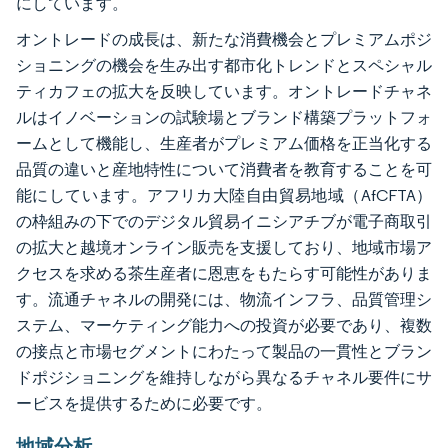
にしています。
オントレードの成長は、新たな消費機会とプレミアムポジ
ショニングの機会を生み出す都市化トレンドとスペシャル
ティカフェの拡大を反映しています。オントレードチャネ
ルはイノベーションの試験場とブランド構築プラットフォ
ームとして機能し、生産者がプレミアム価格を正当化する
品質の違いと産地特性について消費者を教育することを可
能にしています。アフリカ大陸自由貿易地域（AfCFTA）
の枠組みの下でのデジタル貿易イニシアチブが電子商取引
の拡大と越境オンライン販売を支援しており、地域市場ア
クセスを求める茶生産者に恩恵をもたらす可能性がありま
す。流通チャネルの開発には、物流インフラ、品質管理シ
ステム、マーケティング能力への投資が必要であり、複数
の接点と市場セグメントにわたって製品の一貫性とブラン
ドポジショニングを維持しながら異なるチャネル要件にサ
ービスを提供するために必要です。
地域分析