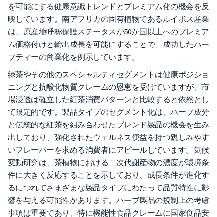
を可能にする健康意識トレンドとプレミアム化の機会を反
映しています。南アフリカの固有植物であるルイボス産業
は、原産地呼称保護ステータスが50か国以上へのプレミア
ム価格付けと輸出成長を可能にすることで、成功したハー
ブティーの商業化を例示しています。
緑茶やその他のスペシャルティセグメントは健康ポジショ
ニングと抗酸化物質クレームの恩恵を受けていますが、市
場浸透は確立した紅茶消費パターンと比較すると依然とし
て限定的です。製品タイプのセグメント化は、ハーブ成分
と伝統的な紅茶を組み合わせたブレンド製品の機会を生み
出しており、強化されたウェルネス便益を持つ親しみやす
いフレーバーを求める消費者にアピールしています。気候
変動研究は、茶植物における二次代謝産物の濃度が環境条
件に大きく反応することを示しており、成長条件が進化す
るにつれてさまざまな製品タイプにわたって品質特性に影
響を与える可能性があります。ハーブ製品の規制上の考慮
事項は重要であり、特に機能性食品クレームに国家食品安