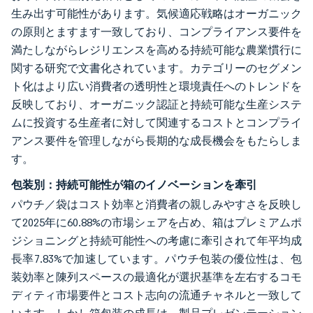
生み出す可能性があります。気候適応戦略はオーガニック
の原則とますます一致しており、コンプライアンス要件を
満たしながらレジリエンスを高める持続可能な農業慣行に
関する研究で文書化されています。カテゴリーのセグメン
ト化はより広い消費者の透明性と環境責任へのトレンドを
反映しており、オーガニック認証と持続可能な生産システ
ムに投資する生産者に対して関連するコストとコンプライ
アンス要件を管理しながら長期的な成長機会をもたらしま
す。
包装別：持続可能性が箱のイノベーションを牽引
パウチ／袋はコスト効率と消費者の親しみやすさを反映し
て2025年に60.88%の市場シェアを占め、箱はプレミアムポ
ジショニングと持続可能性への考慮に牽引されて年平均成
長率7.83%で加速しています。パウチ包装の優位性は、包
装効率と陳列スペースの最適化が選択基準を左右するコモ
ディティ市場要件とコスト志向の流通チャネルと一致して