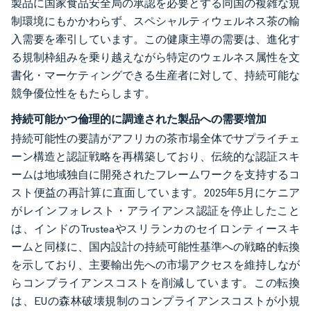
製品に国家食品安全局の承認を必要とする同国の複雑な規
制環境にもかかわらず、スペシャルティウェルネス茶の輸
入需要を牽引しています。この健康主導の需要は、進化す
る規制枠組みを乗り越えながら特定のウェルネス属性を文
書化・マーケティングできる生産者に対して、持続可能な
競争優位性をもたらします。
持続可能かつ倫理的に調達された製品への需要増加
持続可能性の要請がアフリカの茶市場全体でサプライチェ
ーン構造と認証戦略を再構築しており、伝統的な認証スキ
ームは地域独自に開発されたフレームワークを支持するコ
スト便益の再計算に直面しています。2025年5月にケニア
がレインフォレスト・アライアンス認証を停止したこと
は、インドのTrusteaやスリランカのセイロンティースキ
ームと同様に、国内設計の持続可能性基準への戦略的転換
を示しており、主要輸出先への市場アクセスを維持しなが
らコンプライアンスコストを削減しています。この転換
は、EUの森林破壊規制のコンプライアンスコストが小規