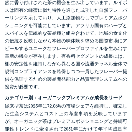
然に香り付けされた茶の機会を生み出しています。ルイボ
スは固有の蜂蜜に似た特性を通じた成功した自然フレーバ
ーリングを示しており、人工添加物なしでプレミアムポジ
ショニングを可能にしています。アフリカ固有のハーブと
スパイスを伝統的な茶品種と組み合わせて、地域の食文化
の伝統を反映しながら本物の味体験を求める国際市場にア
ピールするユニークなフレーバープロファイルを生み出す
革新の機会が存在します。有香料セグメントの成長には、
棚の安定性を維持しながら異なる国や流通チャネル全体で
規制コンプライアンスを確保しつつ一貫したフレーバー提
供を保証するための製品開発能力と品質管理システムへの
投資が必要です。
カテゴリー別：オーガニックプレミアムが成長をリード
従来型茶は2025年に72.86%の市場シェアを維持し、確立し
た生産システムとコスト上の考慮事項を反映しています
が、オーガニック茶はプレミアムポジショニングと持続可
能性トレンドに牽引されて2031年にかけて年平均成長率