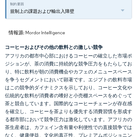
規制上の課題および輸出入障壁
情報源: Mordor Intelligence
コーヒーおよびその他の飲料との激しい競争
アフリカの都市中心部におけるコーヒーの確立した市場ポ
ジションが、茶の消費に持続的な競争圧力をもたらしてお
り、特に飲料が朝の消費機会やカフェのメニュースペース
を争うセグメントにおいて顕著です。エジプトの飲料市場
はこの競争的ダイナミクスを示しており、コーヒー文化や
伝統的な飲料が消費者の嗜好と小売棚スペースをめぐって
茶と競合しています。国際的なコーヒーチェーンが存在感
を確立し、コーヒーを茶よりも優先する消費習慣を形成す
る都市部において競争圧力は激化しています。アフリカの
茶生産者は、カフェイン含有量や利便性での直接競争では
なく、健康便益、文化的真正性、プレミアムポジショニン