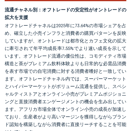
流通チャネル別：オフトレードの安定性がオントレードの
拡大を支援
オフトレードチャネルは2025年に73.64%の市場シェアを占
め、確立した小売インフラと消費者の購買パターンを反映
していますが、オントレードは都市化とカフェ文化の拡大
に牽引されて年平均成長率7.55%でより速い成長を示して
います。オフトレード流通の優位性は、コモディティ市場
構造と茶がプレミアム飲料体験よりも日常的な必需品消費
を表す市場での自宅消費に対する消費者嗜好と一致してい
ます。オフトレードチャネル内では、スーパーマーケット
とハイパーマーケットがボリューム流通を提供し、スペシ
ャルティストアとオンライン小売がプレミアムポジショニ
ングと直接消費者エンゲージメントの機会を生み出してい
ます。アフリカ市場全体でオンライン小売の成長が加速し
ており、生産者がより高いマージンを獲得しながらブラン
ド認知を構築しながら消費者に直接リーチすることを可能