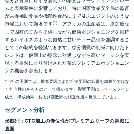
糖分含有量に対する規制上の精査はマーケティングクレー
ムと表示要件に影響しており、特に国家食品安全局の監督
が栄養補助食品や機能性食品にまで及ぶエジプトのような
[1]
市場において顕著です
。アフリカの生産者は、添加糖な
しで固有の甘みを提供しながら健康ポジショニングを維持
するルイボスのような自然に甘いティー品種を強調するこ
とでこの制約を軽減できます。糖分消費の削減に向けたト
レンドは、健康上の懸念に対処しながら高いマージンを実
現する自然に香り付けされた茶のプレミアムポジショニン
グの機会を創出します。
*当社の予測では、推進要因および抑制要因の影響を加算的ではな
く方向性のあるものとして扱います。影響予測は、ベースライン
成長、構成効果、および変数間の相互作用を反映しています。
セグメント分析
形態別：CTC加工の優位性がプレミアムリーフの挑戦に
直面