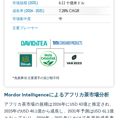
市場規模 (2031)
6.11 十億米ドル
成長率 (2026 - 2031)
7.28% CAGR
市場集中度
中
画像 © Mordor Intelligence。再利用にはCC BY 4.0の表示が必要です。
主要プレーヤー
*免責事項:主要選手の並び順不同
Mordor Intelligenceによるアフリカ茶市場分析
アフリカ茶市場の規模は2026年にUSD 43億と推定され、
2025年のUSD 40.1億から成長し、2031年予測はUSD 61.1億
となっており、2026年～2031年にかけて年平均成長率