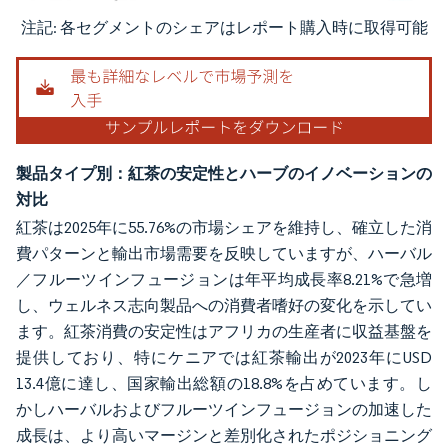
注記: 各セグメントのシェアはレポート購入時に取得可能
画像 © Mordor Intelligence。再利用にはCC BY 4.0の表示が必要です。
製品タイプ別：紅茶の安定性とハーブのイノベーションの
対比
紅茶は2025年に55.76%の市場シェアを維持し、確立した消
費パターンと輸出市場需要を反映していますが、ハーバル
／フルーツインフュージョンは年平均成長率8.21%で急増
し、ウェルネス志向製品への消費者嗜好の変化を示してい
ます。紅茶消費の安定性はアフリカの生産者に収益基盤を
提供しており、特にケニアでは紅茶輸出が2023年にUSD
13.4億に達し、国家輸出総額の18.8%を占めています。し
かしハーバルおよびフルーツインフュージョンの加速した
成長は、より高いマージンと差別化されたポジショニング