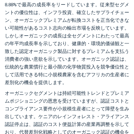
8.88%で最高の成長率をリードしています。従来型セグメ
ントの優位性は、インフラ投資、確立したサプライチェー
ン、オーガニックプレミアムが転換コストを正当化できな
い可能性があるコスト志向の輸出市場を反映しています。
しかしオーガニックの成長は全セグメントにわたって最高
の年平均成長率を示しており、健康的・環境的価値観と一
致した認定オーガニック製品に対するプレミアムを支払う
消費者の強い意欲を示しています。オーガニック認証は、
伝統的な農業慣行と最小限の化学物質投入を競争優位性と
して活用できる特に小規模農家を含むアフリカの生産者に
差別化の機会を提供します。
オーガニックセグメントは持続可能性トレンドとプレミア
ムポジショニングの恩恵を受けていますが、認証コストと
コンプライアンス要件が小規模生産者にとって障壁を生み
出しています。ケニアのレインフォレスト・アライアンス
認証停止は、認証のコスト便益計算の産業再調整を示して
おり、代替差別化戦略としてのオーガニック認証の機会を