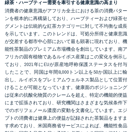
緑茶・ハーブティー需要を牽引する健康意識の高まり
消費者の健康意識がアフリカ全土における茶の消費パター
ンを根本的に再構築しており、ハーブティーおよび緑茶セ
グメントは伝統的な紅茶カテゴリーに対して不均衡な成長
を示しています。このトレンドは、可処分所得と健康意識
が交差する都市中心部において最も顕著に現れており、機
能性茶製品のプレミアム市場機会を創出しています。南ア
フリカの固有植物であるルイボス産業はこの変化を例示し
ており、2021年にEUが原産地呼称保護ステータスを付与
したことで、同国は年間8,000トン以上を50か国以上に輸
出し、ルイボスをプレミアムウェルネス製品として位置付
けることが可能となっています。健康面のポジショニング
は従来の抗酸化物質のクレームを超え、特定の機能的便益
にまで拡張されており、研究機関はさまざまな気候条件下
でのポリフェノール濃度の変動を文書化しています。エジ
プトの消費者は健康上の便益が記録された茶製品をますま
す求めており、米国商務省サービスによれば、機能性食品