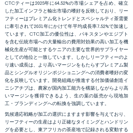
CTCティーは2025年に64.52%の市場シェアを占め、確立
した加工インフラと輸出市場の嗜好を反映しており、リー
フティーはプレミアム化トレンドとスペシャルティ茶需要
に牽引されて2031年にかけて年平均成長率7.52%で加速し
ています。CTC加工の優位性は、パキスタンやエジプト
を含む伝統市場への大量輸出の費用対効果の高い加工を機
械化生産が可能とするケニアの主要な世界的サプライヤー
としての地位と一致しています。しかしリーフティーのよ
り速い成長は、より高いマージンをもたらすプレミアム製
品とシングルオリジンポジショニングへの消費者嗜好の変
化を反映しています。開発組織が推進する付加価値創造イ
ニシアチブは、農家が国内加工能力を構築しながらより高
いマージンを獲得できるよう、生の葉の販売から現地加
工・ブランディングへの転換を強調しています。
気候適応戦略が加工の選択にますます影響を与えており、
リーフティーの生産はより正確なタイミングとハンドリン
グを必要とし、東アフリカの茶産地で記録される変動する