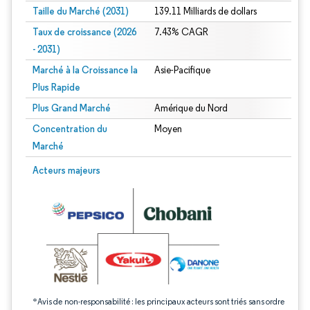
Taille du Marché (2031)
139.11 Milliards de dollars
Taux de croissance (2026
7.43% CAGR
- 2031)
Marché à la Croissance la
Asie-Pacifique
Plus Rapide
Plus Grand Marché
Amérique du Nord
Concentration du
Moyen
Marché
Image © Mordor Intelligence. La réutilisation nécessite une attribution sous CC 
Acteurs majeurs
*Avis de non-responsabilité : les principaux acteurs sont triés sans ordre