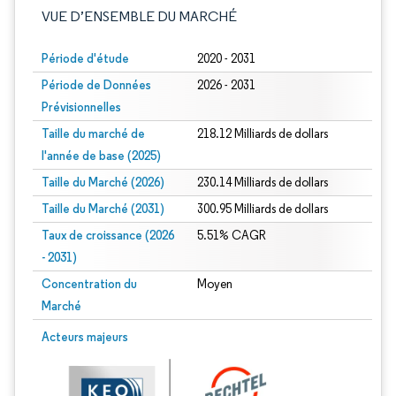
VUE D’ENSEMBLE DU MARCHÉ
Période d'étude
2020 - 2031
Période de Données
2026 - 2031
Prévisionnelles
Taille du marché de
218.12 Milliards de dollars
l'année de base (2025)
Taille du Marché (2026)
230.14 Milliards de dollars
Taille du Marché (2031)
300.95 Milliards de dollars
Taux de croissance (2026
5.51% CAGR
- 2031)
Concentration du
Moyen
Marché
Image © Mordor Intelligence. La réutilisation nécessite une attribution sous CC 
Acteurs majeurs