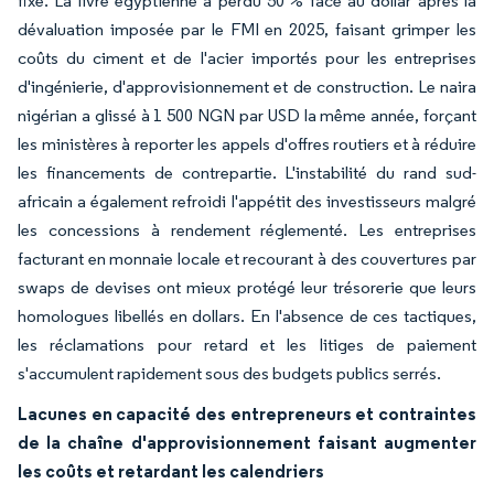
fixe. La livre égyptienne a perdu 50 % face au dollar après la
dévaluation imposée par le FMI en 2025, faisant grimper les
coûts du ciment et de l'acier importés pour les entreprises
d'ingénierie, d'approvisionnement et de construction. Le naira
nigérian a glissé à 1 500 NGN par USD la même année, forçant
les ministères à reporter les appels d'offres routiers et à réduire
les financements de contrepartie. L'instabilité du rand sud-
africain a également refroidi l'appétit des investisseurs malgré
les concessions à rendement réglementé. Les entreprises
facturant en monnaie locale et recourant à des couvertures par
swaps de devises ont mieux protégé leur trésorerie que leurs
homologues libellés en dollars. En l'absence de ces tactiques,
les réclamations pour retard et les litiges de paiement
s'accumulent rapidement sous des budgets publics serrés.
Lacunes en capacité des entrepreneurs et contraintes
de la chaîne d'approvisionnement faisant augmenter
les coûts et retardant les calendriers