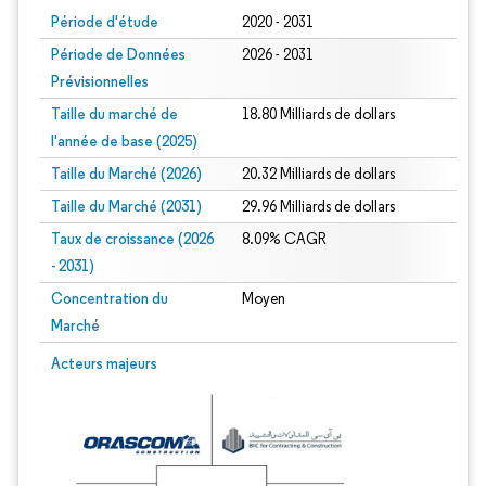
Période d'étude
2020 - 2031
Période de Données
2026 - 2031
Prévisionnelles
Taille du marché de
18.80 Milliards de dollars
l'année de base (2025)
Taille du Marché (2026)
20.32 Milliards de dollars
Taille du Marché (2031)
29.96 Milliards de dollars
Taux de croissance (2026
8.09% CAGR
- 2031)
Concentration du
Moyen
Marché
Image © Mordor Intelligence. La réutilisation nécessite une attribution sous CC 
Acteurs majeurs