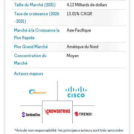
Taille du Marché (2031)
4.12 Milliards de dollars
Taux de croissance (2026
13.01% CAGR
- 2031)
Marché à la Croissance la
Asie-Pacifique
Plus Rapide
Plus Grand Marché
Amérique du Nord
Concentration du
Moyen
Marché
Image © Mordor Intelligence. La réutilisation nécessite une attribution sous CC 
Acteurs majeurs
*Avis de non-responsabilité : les principaux acteurs sont triés sans ordre