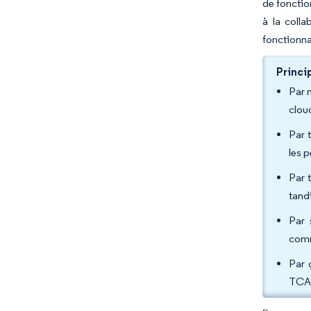
de fonctio
à la coll
fonctionna
Princi
Par 
clou
Par 
les 
Par 
tand
Par 
comm
Par 
TCAC