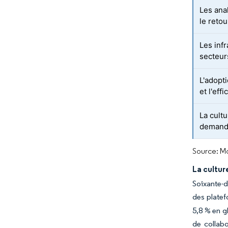
Les ana
le reto
Les inf
secteur
L'adopti
et l'effi
La cultu
demand
Source: Mo
La cultur
Soixante-d
des platef
5,8 % en g
de collabo