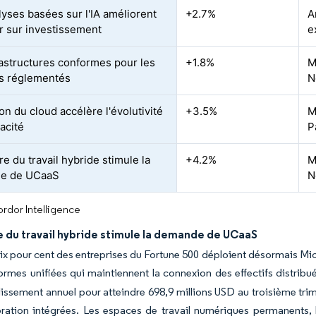
lyses basées sur l'IA améliorent
+2.7%
A
ur sur investissement
e
rastructures conformes pour les
+1.8%
M
s réglementés
N
on du cloud accélère l'évolutivité
+3.5%
M
cacité
P
re du travail hybride stimule la
+4.2%
M
e de UCaaS
N
rdor Intelligence
e du travail hybride stimule la demande de UCaaS
ix pour cent des entreprises du Fortune 500 déploient désormais Mic
ormes unifiées qui maintiennent la connexion des effectifs distribué
lissement annuel pour atteindre 698,9 millions USD au troisième trim
ration intégrées. Les espaces de travail numériques permanents, l