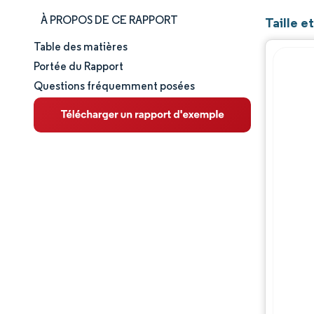
À PROPOS DE CE RAPPORT
Taille 
Table des matières
Taille et part de marché
Portée du Rapport
Questions fréquemment posées
Analyse du marché
Tendances et perspectives
Analyse des segments
Analyse géographique
Paysage concurrentiel
Acteurs majeurs
Évolutions de l'industrie