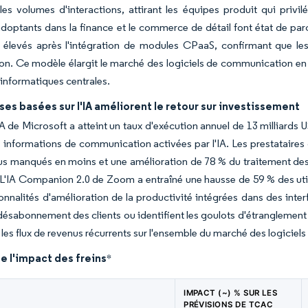
les volumes d'interactions, attirant les équipes produit qui privi
doptants dans la finance et le commerce de détail font état de par
s élevés après l'intégration de modules CPaaS, confirmant que les
ion. Ce modèle élargit le marché des logiciels de communication e
 informatiques centrales.
ses basées sur l'IA améliorent le retour sur investissement
 IA de Microsoft a atteint un taux d'exécution annuel de 13 milliar
 informations de communication activées par l'IA. Les prestataires 
s manqués en moins et une amélioration de 78 % du traitement des 
 L'IA Companion 2.0 de Zoom a entraîné une hausse de 59 % des utilis
onnalités d'amélioration de la productivité intégrées dans des inter
désabonnement des clients ou identifient les goulots d'étranglement 
 les flux de revenus récurrents sur l'ensemble du marché des logicie
e l'impact des freins
*
IMPACT (~) % SUR LES
PRÉVISIONS DE TCAC