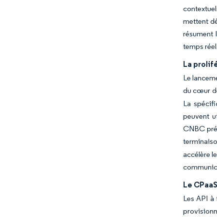
contextuel
mettent dé
résument l
temps réel
La prolif
Le lanceme
du cœur de
La spécifi
peuvent ut
CNBC prévo
terminaiso
accélère le
communicat
Le CPaaS 
Les API à 
provisionn