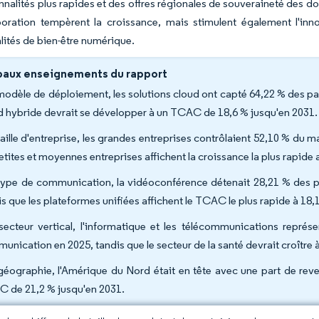
nnalités plus rapides et des offres régionales de souveraineté des do
aboration tempèrent la croissance, mais stimulent également l'in
lités de bien-être numérique.
paux enseignements du rapport
modèle de déploiement, les solutions cloud ont capté 64,22 % des pa
d hybride devrait se développer à un TCAC de 18,6 % jusqu'en 2031.
taille d'entreprise, les grandes entreprises contrôlaient 52,10 % du
petites et moyennes entreprises affichent la croissance la plus rapid
type de communication, la vidéoconférence détenait 28,21 % des p
is que les plateformes unifiées affichent le TCAC le plus rapide à 18,
secteur vertical, l'informatique et les télécommunications représ
unication en 2025, tandis que le secteur de la santé devrait croître
géographie, l'Amérique du Nord était en tête avec une part de reve
 de 21,2 % jusqu'en 2031.