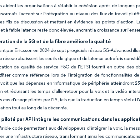
s aident les organisations à rétablir la cohésion après de longues p
sormais l'accent sur l'intégration au niveau des flux de travail plu
es fils de discussion et mettent en évidence les points d'action.
 et à faible latence reste donc élevée, ancrant la croissance sur l'e
ération de la 5G et de la fibre améliore la qualité
nt par Ericsson en 2024 de sept progiciels réseau 5G-Advanced illust
 réseau abaissent les seuils de gigue et de latence autrefois consi
cation de qualité de service F5G de l'ETSI fournit en outre des 
iliser comme référence lors de l'intégration de fonctionnalités d
it que les dépenses en informatique de périphérie atteindront 232
n et réduisant les temps d'aller-retour pour la voix et la vidéo inter
s cas d'usage pilotés par l'IA, tels que la traduction en temps réel et
ion tout au long de la décennie.
piloté par API intègre les communications dans les applica
faible code permettent aux développeurs d'intégrer la voix, la mess
er une infrastructure réseau, transformant ainsi les communications e