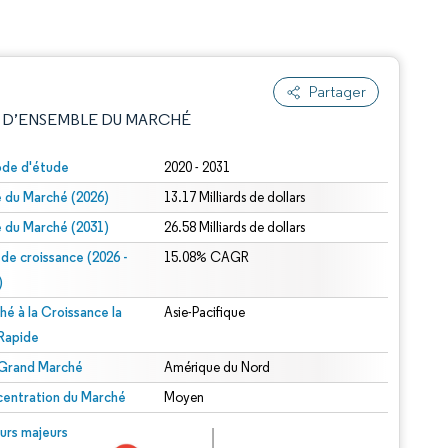
Partager
 D’ENSEMBLE DU MARCHÉ
ode d'étude
2020 - 2031
le du Marché (2026)
13.17 Milliards de dollars
le du Marché (2031)
26.58 Milliards de dollars
 de croissance (2026 -
15.08% CAGR
)
hé à la Croissance la
Asie-Pacifique
e attribution sous CC BY 4.0.
 Rapide
 Grand Marché
Amérique du Nord
entration du Marché
Moyen
© Mordor Intelligence. La réutilisation nécessite une attribution sous CC BY 4.0.
urs majeurs