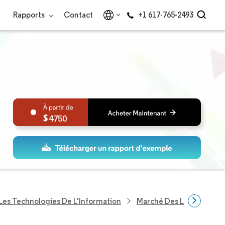
Rapports
Contact
+1 617-765-2493
4750
Les Technologies De L'Information
Marché Des Logiciels D