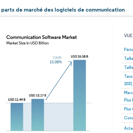
et parts de marché des logiciels de communication
VUE
Péri
Tail
Tail
Taux
2031
Marc
Image © Mordor Intelligence. La réutilisation nécessite un
Plus
Plus
Conc
Image 
Acte