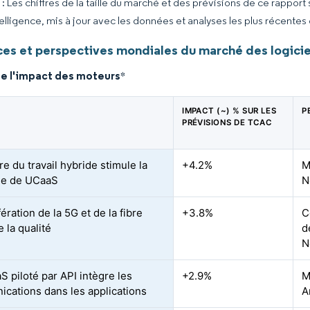
 Les chiffres de la taille du marché et des prévisions de ce rapport
elligence, mis à jour avec les données et analyses les plus récentes
es et perspectives mondiales du marché des logici
de l'impact des moteurs
*
IMPACT (~) % SUR LES
P
PRÉVISIONS DE TCAC
re du travail hybride stimule la
+4.2%
M
e de UCaaS
N
fération de la 5G et de la fibre
+3.8%
C
 la qualité
d
N
S piloté par API intègre les
+2.9%
M
cations dans les applications
A