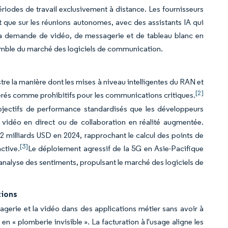
ériodes de travail exclusivement à distance. Les fournisseurs
tôt que sur les réunions autonomes, avec des assistants IA qui
 La demande de vidéo, de messagerie et de tableau blanc en
nsemble du marché des logiciels de communication.
re la manière dont les mises à niveau intelligentes du RAN et
[2]
dérés comme prohibitifs pour les communications critiques.
objectifs de performance standardisés que les développeurs
e vidéo en direct ou de collaboration en réalité augmentée.
 milliards USD en 2024, rapprochant le calcul des points de
[3]
active.
Le déploiement agressif de la 5G en Asie-Pacifique
 l'analyse des sentiments, propulsant le marché des logiciels de
tions
agerie et la vidéo dans des applications métier sans avoir à
n « plomberie invisible ». La facturation à l'usage aligne les