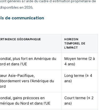
 sont générés à l’aide du cadre d’estimation propriétaire de
 disponibles en 2026.
els de communication
ERTINENCE GÉOGRAPHIQUE
HORIZON
TEMPOREL DE
L'IMPACT
ondial, plus fort en Amérique du
Moyen terme (2 à
ord et dans l'UE
4 ans)
œur Asie-Pacifique,
Long terme (≥ 4
ébordement vers l'Amérique du
ans)
ord
ondial, gains précoces en
Court terme (≤ 2
mérique du Nord et dans l'UE
ans)