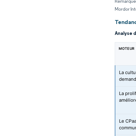
Remarque :
Mordor Int
Tendanc
Analyse 
MOTEUR
La cultu
demand
La proli
améliore
Le CPaa
communi