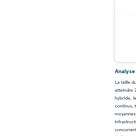
Analyse
La taille 
atteindre 
hybride, l
continus, 
moyennes e
infrastruc
concurrent