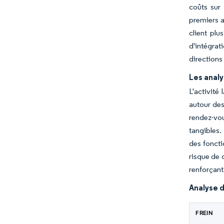
coûts sur 
premiers a
client plu
d'intégrat
directions
Les analy
L'activité
autour des
rendez-vou
tangibles.
des foncti
risque de 
renforçant
Analyse d
FREIN