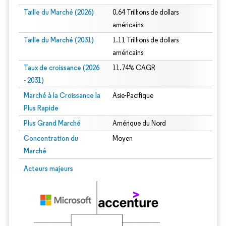
Taille du Marché (2026)
0.64 Trillions de dollars
américains
Taille du Marché (2031)
1.11 Trillions de dollars
américains
Taux de croissance (2026
11.74% CAGR
- 2031)
Marché à la Croissance la
Asie-Pacifique
Plus Rapide
Plus Grand Marché
Amérique du Nord
Concentration du
Moyen
Marché
Image © Mordor Intelligence. La réutilisation nécessite une attribution sous CC 
Acteurs majeurs