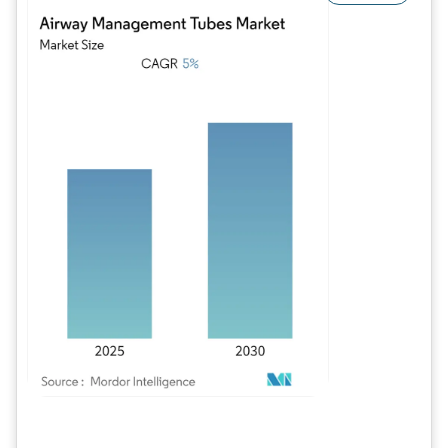
Image © Mordor Intelligence. La réutilisation nécessite une attribution sous CC BY