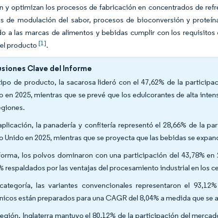
 y optimizan los procesos de fabricación en concentrados de refre
as de modulación del sabor, procesos de bioconversión y proteína
o a las marcas de alimentos y bebidas cumplir con los requisitos 
[1]
el producto
.
siones Clave del Informe
tipo de producto, la sacarosa lideró con el 47,62% de la particip
o en 2025, mientras que se prevé que los edulcorantes de alta int
regiones.
aplicación, la panadería y confitería representó el 28,66% de la p
o Unido en 2025, mientras que se proyecta que las bebidas se expa
forma, los polvos dominaron con una participación del 43,78% en
% respaldados por las ventajas del procesamiento industrial en los ce
categoría, las variantes convencionales representaron el 93,12
nicos están preparados para una CAGR del 8,04% a medida que se a
región, Inglaterra mantuvo el 80,12% de la participación del merca