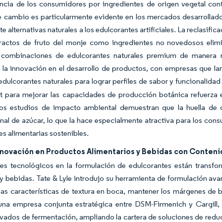
encia de los consumidores por ingredientes de origen vegetal con
te cambio es particularmente evidente en los mercados desarrolla
e alternativas naturales a los edulcorantes artificiales. La reclasif
tractos de fruto del monje como ingredientes no novedosos elimin
r combinaciones de edulcorantes naturales premium de manera 
 la innovación en el desarrollo de productos, con empresas que l
edulcorantes naturales para lograr perfiles de sabor y funcionalida
t para mejorar las capacidades de producción botánica refuerza e
Los estudios de impacto ambiental demuestran que la huella de
al de azúcar, lo que la hace especialmente atractiva para los cons
es alimentarias sostenibles.
nnovación en Productos Alimentarios y Bebidas con Conten
es tecnológicos en la formulación de edulcorantes están transfo
y bebidas. Tate & Lyle introdujo su herramienta de formulación avan
las características de textura en boca, mantener los márgenes de b
una empresa conjunta estratégica entre DSM-Firmenich y Cargill, 
ivados de fermentación, ampliando la cartera de soluciones de red