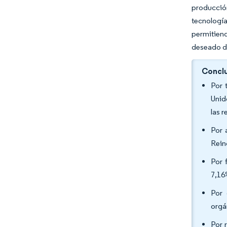
producción
tecnologí
permitiend
deseado d
Conclu
Por 
Unid
las 
Por 
Rein
Por 
7,16
Por 
orgá
Por 