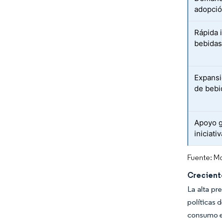
adopció
Rápida 
bebidas
Expansi
de bebi
Apoyo g
iniciat
Fuente: Mo
Crecient
La alta pr
políticas 
consumo en