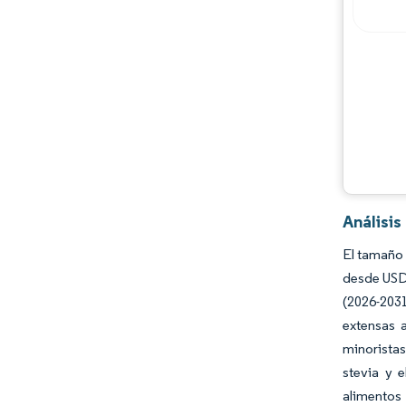
Oportunidades y perspectivas
Desarrollos de la industria
Análisi
El tamaño 
desde USD 
(2026-2031
extensas 
minorista
stevia y e
alimentos