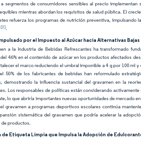
n a segmentos de consumidores sensibles al precio implementan s
equibles mientras abordan los requisitos de salud pública. El creci
etes refuerza los programas de nutrición preventiva, impulsando 
[2]
.
.
pulsado por el Impuesto al Azúcar hacia Alternativas Bajas
en a la Industria de Bebidas Refrescantes ha transformado fund
del 46% en el contenido de azúcar en los productos afectados des
talecer el marco reduciendo el umbral imponible a 4 g por 100 ml y
el 50% de los fabricantes de bebidas han reformulado estratégi
as, demostrando la influencia sustancial del gravamen en la reor
es. Los responsables de políticas están considerando activamente ex
te, lo que abriría importantes nuevas oportunidades de mercado en e
del gravamen a programas deportivos escolares continúa mantenien
xpansión sistemática del gravamen que podría acelerar la adopci
 de productos.
de Etiqueta Limpia que Impulsa la Adopción de Edulcorant