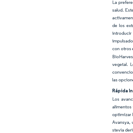
La prefer
salud. Es
activament
de los ex
introduci
impulsado
con otros 
BioHarves
vegetal. 
convencion
las opcion
Rápida I
Los avanc
alimentos 
optimizar 
Avansya, 
stevia der