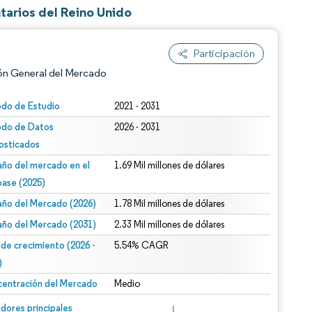
tarios del Reino Unido
Participación
ón General del Mercado
odo de Estudio
2021 - 2031
odo de Datos
2026 - 2031
osticados
ño del mercado en el
1.69 Mil millones de dólares
base (2025)
ño del Mercado (2026)
1.78 Mil millones de dólares
n según CC BY 4.0.
ño del Mercado (2031)
2.33 Mil millones de dólares
 de crecimiento (2026 -
5.54% CAGR
)
entración del Mercado
Medio
n © Mordor Intelligence. El uso requiere atribución según CC BY 4.0.
dores principales