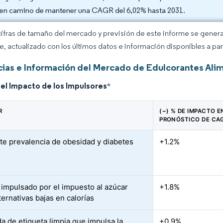
 en camino de mantener una CAGR del 6,02% hasta 2031.
cifras de tamaño del mercado y previsión de este informe se gener
ce, actualizado con los últimos datos e información disponibles a par
ias e Información del Mercado de Edulcorantes Alim
del Impacto de los Impulsores
*
R
(~) % DE IMPACTO E
PRONÓSTICO DE CA
te prevalencia de obesidad y diabetes
+1.2%
impulsado por el impuesto al azúcar
+1.8%
ternativas bajas en calorías
 de etiqueta limpia que impulsa la
+0.9%