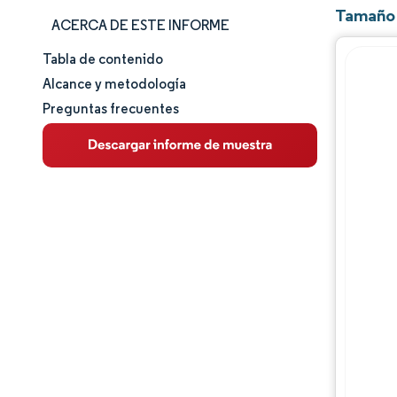
Tamaño 
ACERCA DE ESTE INFORME
Tabla de contenido
Tamaño y cuota de mercado
Alcance y metodología
Preguntas frecuentes
Análisis de mercado
Tendencias e ideas
Análisis de segmentos
Análisis geográfico
Panorama regulatorio
Panorama competitivo
Jugadores principales