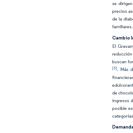
se dirige
precios as
de la diab
familiares
Cambio Im
El Gravam
reducción 
buscan for
[3]
. Más d
financier
edulcorant
de chocola
ingresos 
posible e
categorías
Demanda 