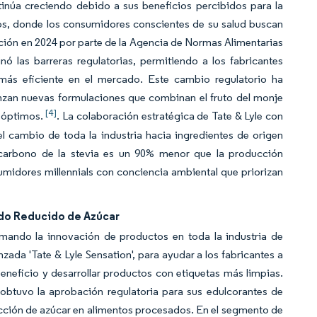
tinúa creciendo debido a sus beneficios percibidos para la
dos, donde los consumidores conscientes de su salud buscan
icación en 2024 por parte de la Agencia de Normas Alimentarias
ó las barreras regulatorias, permitiendo a los fabricantes
más eficiente en el mercado. Este cambio regulatorio ha
anzan nuevas formulaciones que combinan el fruto del monje
[4]
d óptimos.
. La colaboración estratégica de Tate & Lyle con
l cambio de toda la industria hacia ingredientes de origen
 carbono de la stevia es un 90% menor que la producción
umidores millennials con conciencia ambiental que priorizan
ido Reducido de Azúcar
rmando la innovación de productos en toda la industria de
zada 'Tate & Lyle Sensation', para ayudar a los fabricantes a
eneficio y desarrollar productos con etiquetas más limpias.
obtuvo la aprobación regulatoria para sus edulcorantes de
ucción de azúcar en alimentos procesados. En el segmento de