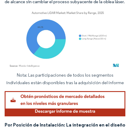
de alcance sin cambiar el proceso subyacente de la oblea láser.
Nota: Las participaciones de todos los segmentos
Imagen © Mordor Intelligence. El uso requiere atribución según CC BY 4.0.
individuales están disponibles tras la adquisición del informe
Por Posición de Instalación: La integración en el diseño