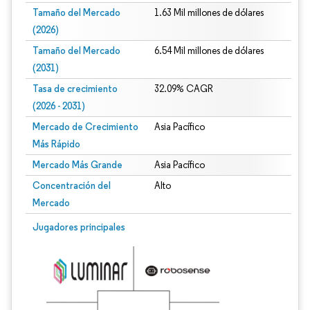
Tamaño del Mercado
1.63 Mil millones de dólares
(2026)
Tamaño del Mercado
6.54 Mil millones de dólares
(2031)
Tasa de crecimiento
32.09% CAGR
(2026 - 2031)
Mercado de Crecimiento
Asia Pacífico
Más Rápido
Mercado Más Grande
Asia Pacífico
Concentración del
Alto
Mercado
Imagen © Mordor Intelligence. El uso requiere atribución según CC BY 4.0.
Jugadores principales