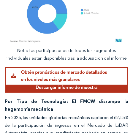
Nota: Las participaciones de todos los segmentos
Imagen © Mordor Intelligence. El uso requiere atribución según CC BY 4.0.
individuales están disponibles tras la adquisición del informe
Por Tipo de Tecnología: El FMCW disrumpe la
hegemonía mecánica
En 2025, las unidades giratorias mecánicas captaron el 62,15%
de la participación de ingresos en el Mercado de LiDAR
Automotriz, gracias a su rendimiento probado en campo, su