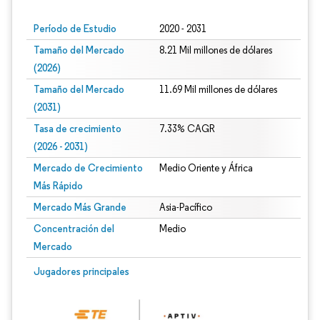
Período de Estudio
2020 - 2031
Tamaño del Mercado
8.21 Mil millones de dólares
(2026)
Tamaño del Mercado
11.69 Mil millones de dólares
(2031)
Tasa de crecimiento
7.33% CAGR
(2026 - 2031)
Mercado de Crecimiento
Medio Oriente y África
Más Rápido
Mercado Más Grande
Asia-Pacífico
Concentración del
Medio
Mercado
Imagen © Mordor Intelligence. El uso requiere atribución según CC BY 4.0.
Jugadores principales