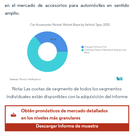
en el mercado de accesorios para automóviles en sentido
amplio.
Nota: Las cuotas de segmento de todos los segmentos
Imagen © Mordor Intelligence. El uso requiere atribución según CC BY 4.0.
individuales están disponibles con la adquisición del informe