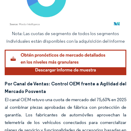
Nota: Las cuotas de segmento de todos los segmentos
Imagen © Mordor Intelligence. El uso requiere atribución según CC BY 4.0.
individuales están disponibles con la adquisición del informe
Por Canal de Ventas: Control OEM frente a Agilidad del
Mercado Posventa
El canal OEM retuvo una cuota de mercado del 75,63% en 2025
al combinar piezas aprobadas de fábrica con protección de
garantía. Los fabricantes de automóviles aprovechan la
telemetría de los vehículos conectados para comercializar
planes de servicio y funcionalidades de accesorios basadas en