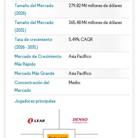
Tamaño del Mercado
279.82 Mil millones de dólares
(2026)
Tamaño del Mercado
365.48 Mil millones de dólares
(2031)
Tasa de crecimiento
5.49% CAGR
(2026 - 2031)
Mercado de Crecimiento
Asia Pacífico
Más Rápido
Mercado Más Grande
Asia Pacífico
Concentración del
Medio
Mercado
Imagen © Mordor Intelligence. El uso requiere atribución según CC BY 4.0.
Jugadores principales