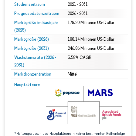
Studienzeitraum
2021 - 2031
Prognosedatenzeitraum
2026 - 2031
Marktgröße im Basisjahr
178.20 Millionen US-Dollar
(2025)
Marktgröße (2026)
188.14 Millionen US-Dollar
Marktgröße (2031)
246.86 Millionen US-Dollar
Wachstumsrate (2026 -
5.58% CAGR
2031)
Marktkonzentration
Mittel
Bild © Mordor Intelligence. Wiederverwendung erfordert Namensnennung gem
Hauptakteure
*Haftungsausschluss: Hauptakteure in keiner bestimmten Reihenfolge