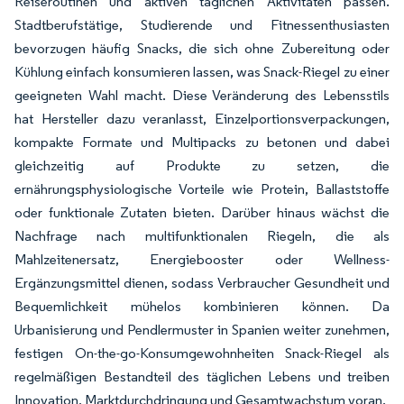
Reiseroutinen und aktiven täglichen Aktivitäten passen.
Stadtberufstätige, Studierende und Fitnessenthusiasten
bevorzugen häufig Snacks, die sich ohne Zubereitung oder
Kühlung einfach konsumieren lassen, was Snack-Riegel zu einer
geeigneten Wahl macht. Diese Veränderung des Lebensstils
hat Hersteller dazu veranlasst, Einzelportionsverpackungen,
kompakte Formate und Multipacks zu betonen und dabei
gleichzeitig auf Produkte zu setzen, die
ernährungsphysiologische Vorteile wie Protein, Ballaststoffe
oder funktionale Zutaten bieten. Darüber hinaus wächst die
Nachfrage nach multifunktionalen Riegeln, die als
Mahlzeitenersatz, Energiebooster oder Wellness-
Ergänzungsmittel dienen, sodass Verbraucher Gesundheit und
Bequemlichkeit mühelos kombinieren können. Da
Urbanisierung und Pendlermuster in Spanien weiter zunehmen,
festigen On-the-go-Konsumgewohnheiten Snack-Riegel als
regelmäßigen Bestandteil des täglichen Lebens und treiben
Innovation, Marktdurchdringung und Gesamtwachstum voran.