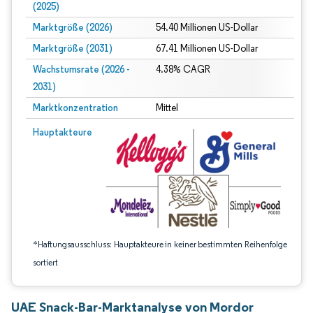
(2025)
Marktgröße (2026)
54.40 Millionen US-Dollar
Marktgröße (2031)
67.41 Millionen US-Dollar
Wachstumsrate (2026 -
4.38% CAGR
2031)
Marktkonzentration
Mittel
Bild © Mordor Intelligence. Wiederverwendung erfordert Namensnennung gem
Hauptakteure
*Haftungsausschluss: Hauptakteure in keiner bestimmten Reihenfolge
sortiert
UAE Snack-Bar-Marktanalyse von Mordor