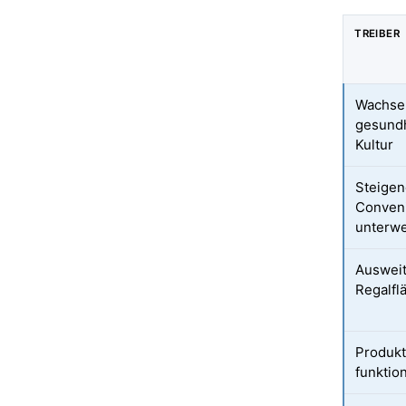
TREIBER
Wachse
gesund
Kultur
Steigen
Conveni
unterw
Auswei
Regalfl
Produkt
funktio