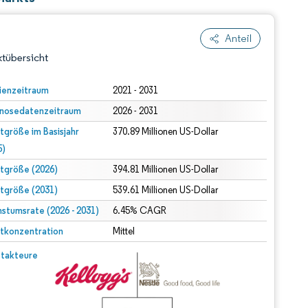
Anteil
tübersicht
ienzeitraum
2021 - 2031
nosedatenzeitraum
2026 - 2031
tgröße im Basisjahr
370.89 Millionen US-Dollar
5)
tgröße (2026)
394.81 Millionen US-Dollar
tgröße (2031)
539.61 Millionen US-Dollar
dert Namensnennung gemäß CC BY 4.0.
stumsrate (2026 - 2031)
6.45% CAGR
tkonzentration
Mittel
© Mordor Intelligence. Wiederverwendung erfordert Namensnennung gemäß CC BY 4.0.
takteure