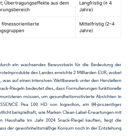
t; Übertragungseffekte aus dem
Langfristig (≥ 4
hrungsbereich
Jahre)
 fitnessorientierte
Mittelfristig (2–4
ngsgruppen
Jahre)
n durch ein wachsendes Bewusstsein für die Bedeutung der
Proteinprodukte des Landes erreichte 2 Milliarden EUR, wobei
 was auf einen intensiven Wettbewerb unter den Herstellern
 Snack-Riegeln bedeutet dies, dass Formulierungen funktionelle
ommunizieren müssen, um gesundheitsmotivierte Absichten in
TESSENCE Pea 100 HD von Ingredion, ein 84-prozentiges
utlicht beispielhaft, wie Marken Clean-Label-Erwartungen mit
n Haushalte im Jahr 2024 Snack-Riegel kauften, liegt die
, dass der gewohnheitsmäßige Konsum noch in der Entstehung