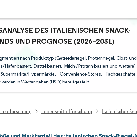
NALYSE DES ITALIENISCHEN SNACK-R
DS UND PROGNOSE (2026–2031)
egmentiert nach Produkttyp (Getreideriegel, Proteinriegel, Obst- und
/Hafer-basiert, Dattel-basiert, Milch-/Protein-basiert und weitere),
(Supermärkte/Hypermärkte, Convenience-Stores, Fachgeschäfte,
 werden in Wertangaben (USD) bereitgestellt.
ränkeforschung
Lebensmittelforschung
Italienischer Sn
öße und Marktanteil des italienischen Snack-Riegel-