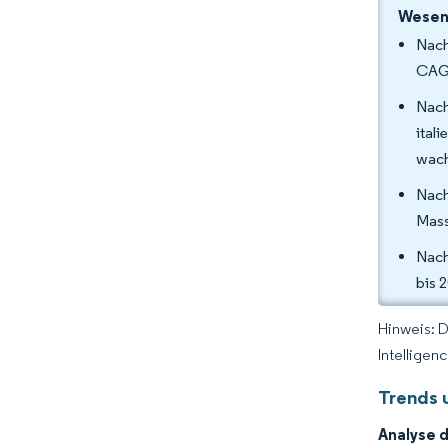
Wesent
Nach
CAGR
Nach
ital
wach
Nach
Mass
Nach
bis 
Hinweis: 
Intelligen
Trends 
Analyse 