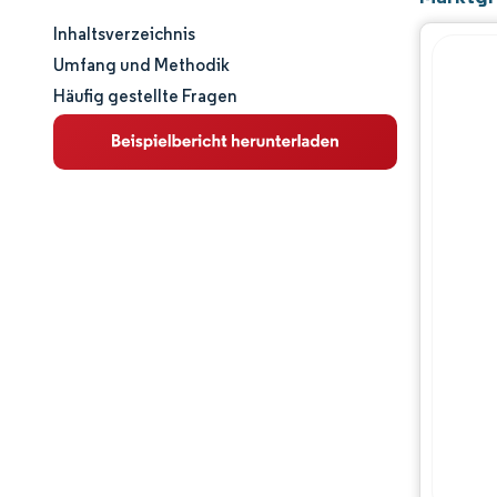
Inhaltsverzeichnis
Marktgröße und -anteil
Umfang und Methodik
Häufig gestellte Fragen
Marktanalyse
Trends und Einblicke
Segmentanalyse
Geografische Analyse
Regulatorisches Umfeld
Wettbewerbslandschaft
Hauptakteure
Chancen & Aussichten