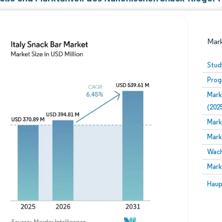
Mark
Stud
Prog
Mark
(202
Mark
Mark
Bild © Mordor Intelligence. Wiederverwendung erfor
Wach
Mark
Bild 
Haup