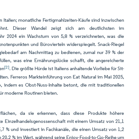
n Italien; monatliche Fertigmahlzeiten-Käufe sind inzwischen
zehnt. Dieser Wandel zeigt sich am deutlichsten im
hr 2024 ein Wachstum von 5,8 % verzeichneten, was die
otenpunkten und Bürovierteln widerspiegelt. Snack-Riegel
ergiebedarf am Nachmittag zu bedienen, zumal nur 39 % der
len, was eine Ernährungslücke schafft, die angereicherte
[2]
ßen
. Die größte Hürde ist Italiens anhaltende Vorliebe für Sit-
ten. Ferreros Markteinführung von Eat Natural im Mai 2025,
, indem es Obst-Nuss-Inhalte betont, die mit traditionellen
für moderne Routinen bieten.
flächen, da sie erkennen, dass diese Produkte höhere
ößte Einzelhandelsgenossenschaft mit einem Umsatz von 21,1
7 % und investiert in Fachkanäle, die einen Umsatz von 1,2
m 20,2 % im Wert, während seine Enjoy-Food-to-Go-Reihe um