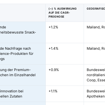
(~) % AUSWIRKUNG
GEOGRAFIS
AUF DIE CAGR-
PROGNOSE
nde
+1.2%
Mailand, R
heitsbewusste Snack-
de Nachfrage nach
+1.4%
Mailand, R
ence-Produkten für
egs
tung der Premium-
+0.9%
Bundesweit
ächen im Einzelhandel
norditalie
Coop, Ess
innovation bei
+1.1%
Bundesweit
nellen Zutaten
Apotheken