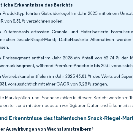
liche Erkenntnisse des Berichts
 Produkttyp führten Getreideriegel im Jahr 2025 mit einem Umsatz
 von 8,31 % verzeichnen sollen.
 Zutatenbasis erfassten Granola- und Hafer-basierte Formulie
ienischen Snack-Riegel-Markt; Dattel-basierte Alternativen wer
sen.
 Preissegment entfiel im Jahr 2025 ein Anteil von 62,74 % der Ma
enmarktsegment, während Premium-Angebote bis 2031 voraussicht
 Vertriebskanal entfielen im Jahr 2025 43,01 % des Werts auf Sup
2031 voraussichtlich mit einer CAGR von 9,28 % steigen.
Die Marktgrößen- und Prognosezahlen in diesem Bericht werden mit
ce erstellt und mit den neuesten verfügbaren Daten und Erkenntnissen
und Erkenntnisse des italienischen Snack-Riegel-Mar
der Auswirkungen von Wachstumstreibern
*