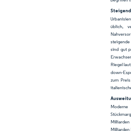
Steigend
Urbanisier
üblich, 
Nahversor
steigende
sind gut 
Erwachsen
Riegel lau
down-Espre
zum Preis 
italienisc
Ausweitu
Moderne E
Stückmarge
Milliarden
Milliarden