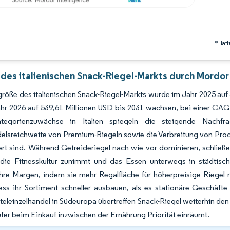
*Haft
 des italienischen Snack-Riegel-Markts durch Mordor 
röße des italienischen Snack-Riegel-Markts wurde im Jahr 2025 auf 
hr 2026 auf 539,61 Millionen USD bis 2031 wachsen, bei einer CA
tegorienzuwächse in Italien spiegeln die steigende Nachfra
elsreichweite von Premium-Riegeln sowie die Verbreitung von Produk
rt sind. Während Getreideriegel nach wie vor dominieren, schließe
 die Fitnesskultur zunimmt und das Essen unterwegs in städtisc
ihre Margen, indem sie mehr Regalfläche für höherpreisige Riegel
ess ihr Sortiment schneller ausbauen, als es stationäre Geschäf
eleinzelhandel in Südeuropa übertreffen Snack-Riegel weiterhin den M
er beim Einkauf inzwischen der Ernährung Priorität einräumt.