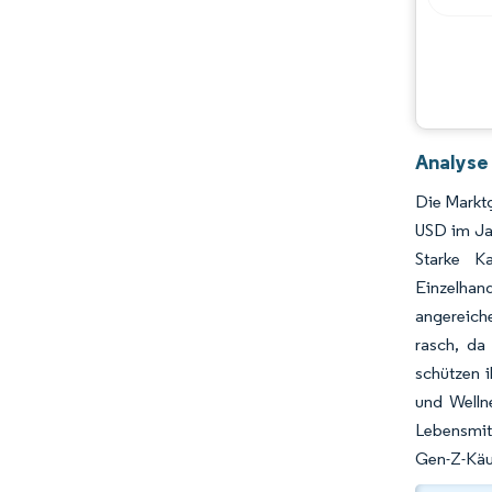
Branchenentwicklungen
Analyse
Die Marktg
USD im Ja
Starke Ka
Einzelhand
angereiche
rasch, da
schützen 
und Welln
Lebensmitt
Gen-Z-Käuf