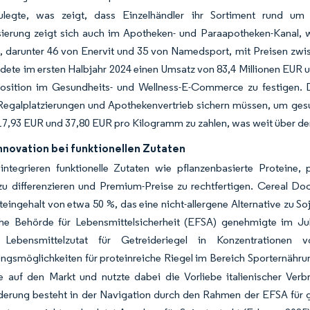
legte, was zeigt, dass Einzelhändler ihr Sortiment rund um 
ierung zeigt sich auch im Apotheken- und Paraapotheken-Kanal, w
t, darunter 46 von Enervit und 35 von Namedsport, mit Preisen zwi
dete im ersten Halbjahr 2024 einen Umsatz von 83,4 Millionen EUR
osition im Gesundheits- und Wellness-E-Commerce zu festigen. D
galplatzierungen und Apothekenvertrieb sichern müssen, um gesund
7,93 EUR und 37,80 EUR pro Kilogramm zu zahlen, was weit über de
nnovation bei funktionellen Zutaten
r integrieren funktionelle Zutaten wie pflanzenbasierte Proteine
zu differenzieren und Premium-Preise zu rechtfertigen. Cereal Do
eingehalt von etwa 50 %, das eine nicht-allergene Alternative zu So
he Behörde für Lebensmittelsicherheit (EFSA) genehmigte im Juli 
e Lebensmittelzutat für Getreideriegel in Konzentrat
ngsmöglichkeiten für proteinreiche Riegel im Bereich Sporternähru
e auf den Markt und nutzte dabei die Vorliebe italienischer Verbr
derung besteht in der Navigation durch den Rahmen der EFSA für 