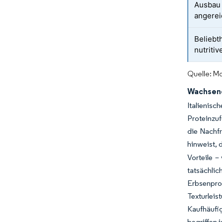
Ausbau 
angerei
Beliebth
nutritiv
Quelle: Mo
Wachsend
Italienis
Proteinzuf
die Nachf
hinweist, 
Vorteile –
tatsächli
Erbsenprot
Texturlei
Kaufhäufig
begriffen i