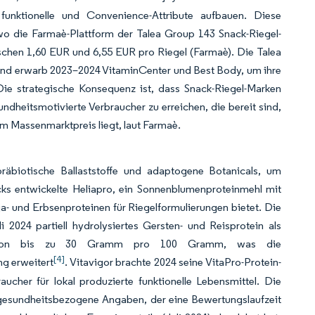
funktionelle und Convenience-Attribute aufbauen. Diese
o die Farmaè-Plattform der Talea Group 143 Snack-Riegel-
schen 1,60 EUR und 6,55 EUR pro Riegel (Farmaè). Die Talea
 und erwarb 2023–2024 VitaminCenter und Best Body, um ihre
ie strategische Konsequenz ist, dass Snack-Riegel-Marken
heitsmotivierte Verbraucher zu erreichen, die bereit sind,
m Massenmarktpreis liegt, laut Farmaè.
, präbiotische Ballaststoffe und adaptogene Botanicals, um
cks entwickelte Heliapro, ein Sonnenblumenproteinmehl mit
ja- und Erbsenproteinen für Riegelformulierungen bietet. Die
2024 partiell hydrolysiertes Gersten- und Reisprotein als
ionen von bis zu 30 Gramm pro 100 Gramm, was die
[4]
ng erweitert
. Vitavigor brachte 2024 seine VitaPro-Protein-
aucher für lokal produzierte funktionelle Lebensmittel. Die
gesundheitsbezogene Angaben, der eine Bewertungslaufzeit