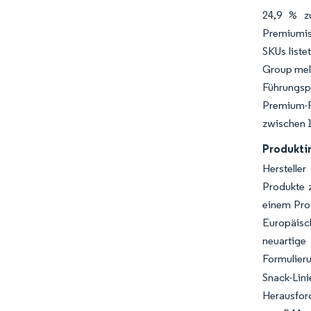
24,9 % zu
Premiumis
SKUs liste
Group mel
Führungsp
Premium-Re
zwischen 1
Produkti
Herstelle
Produkte 
einem Prot
Europäisc
neuartig
Formulieru
Snack-Lini
Herausfor