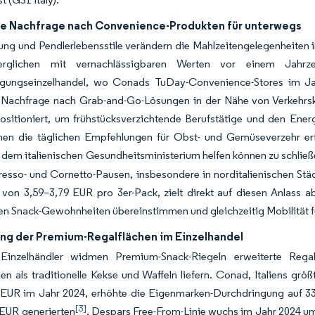
e Nachfrage nach Convenience-Produkten für unterwegs
ung und Pendlerlebensstile verändern die Mahlzeitengelegenheiten i
verglichen mit vernachlässigbaren Werten vor einem Jahr
gungseinzelhandel, wo Conads TuDay-Convenience-Stores im Ja
 Nachfrage nach Grab-and-Go-Lösungen in der Nähe von Verkehrskn
positioniert, um frühstücksverzichtende Berufstätige und den En
en die täglichen Empfehlungen für Obst- und Gemüseverzehr erfül
t dem italienischen Gesundheitsministerium helfen können zu schlie
sso- und Cornetto-Pausen, insbesondere in norditalienischen Städ
von 3,59–3,79 EUR pro 3er-Pack, zielt direkt auf diesen Anlass ab
hen Snack-Gewohnheiten übereinstimmen und gleichzeitig Mobilität 
ng der Premium-Regalflächen im Einzelhandel
inzelhändler widmen Premium-Snack-Riegeln erweiterte Regal
n als traditionelle Kekse und Waffeln liefern. Conad, Italiens gr
 EUR im Jahr 2024, erhöhte die Eigenmarken-Durchdringung auf 33,
[3]
 EUR generierten
. Despars Free-From-Linie wuchs im Jahr 2024 u