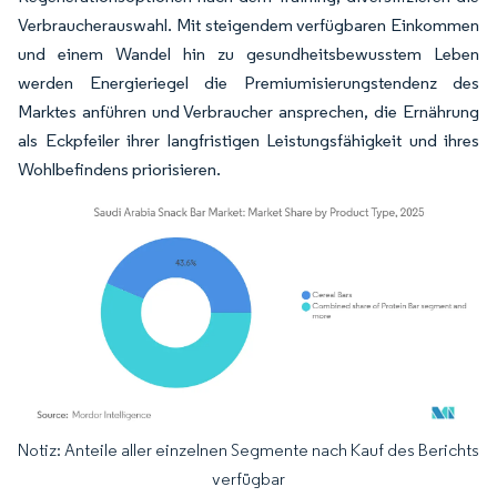
Verbraucherauswahl. Mit steigendem verfügbaren Einkommen
und einem Wandel hin zu gesundheitsbewusstem Leben
werden Energieriegel die Premiumisierungstendenz des
Marktes anführen und Verbraucher ansprechen, die Ernährung
als Eckpfeiler ihrer langfristigen Leistungsfähigkeit und ihres
Wohlbefindens priorisieren.
Notiz: Anteile aller einzelnen Segmente nach Kauf des Berichts
Bild © Mordor Intelligence. Wiederverwendung erfordert Namensnennung gemäß
verfügbar