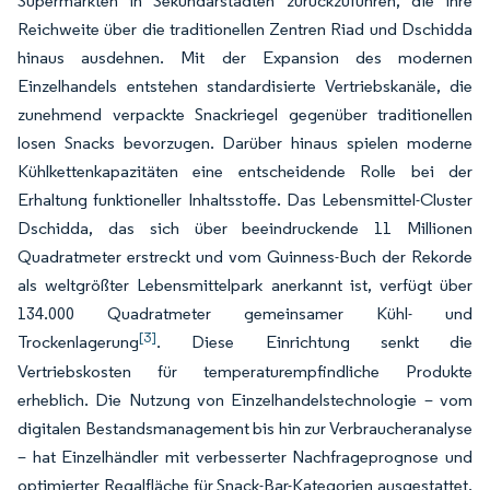
Supermärkten in Sekundärstädten zurückzuführen, die ihre
Reichweite über die traditionellen Zentren Riad und Dschidda
hinaus ausdehnen. Mit der Expansion des modernen
Einzelhandels entstehen standardisierte Vertriebskanäle, die
zunehmend verpackte Snackriegel gegenüber traditionellen
losen Snacks bevorzugen. Darüber hinaus spielen moderne
Kühlkettenkapazitäten eine entscheidende Rolle bei der
Erhaltung funktioneller Inhaltsstoffe. Das Lebensmittel-Cluster
Dschidda, das sich über beeindruckende 11 Millionen
Quadratmeter erstreckt und vom Guinness-Buch der Rekorde
als weltgrößter Lebensmittelpark anerkannt ist, verfügt über
134.000 Quadratmeter gemeinsamer Kühl- und
[3]
Trockenlagerung
. Diese Einrichtung senkt die
Vertriebskosten für temperaturempfindliche Produkte
erheblich. Die Nutzung von Einzelhandelstechnologie – vom
digitalen Bestandsmanagement bis hin zur Verbraucheranalyse
– hat Einzelhändler mit verbesserter Nachfrageprognose und
optimierter Regalfläche für Snack-Bar-Kategorien ausgestattet.