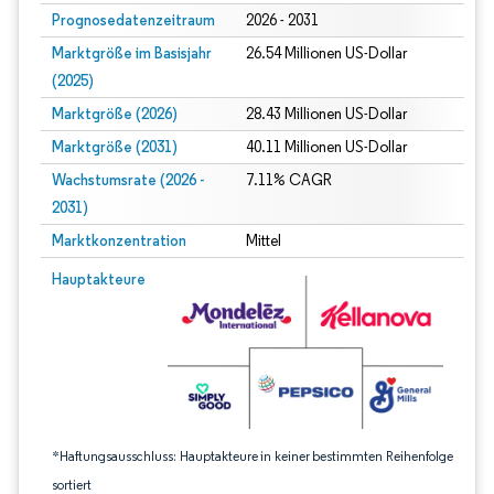
Prognosedatenzeitraum
2026 - 2031
Marktgröße im Basisjahr
26.54 Millionen US-Dollar
(2025)
Marktgröße (2026)
28.43 Millionen US-Dollar
Marktgröße (2031)
40.11 Millionen US-Dollar
Wachstumsrate (2026 -
7.11% CAGR
2031)
Marktkonzentration
Mittel
Bild © Mordor Intelligence. Wiederverwendung erfordert Namensnennung gem
Hauptakteure
*Haftungsausschluss: Hauptakteure in keiner bestimmten Reihenfolge
sortiert