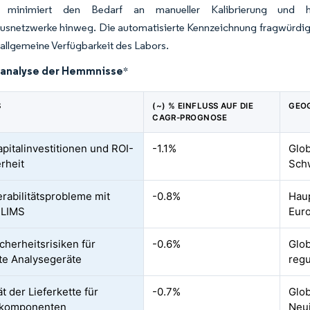
 minimiert den Bedarf an manueller Kalibrierung und har
usnetzwerke hinweg. Die automatisierte Kennzeichnung fragwürdig
 allgemeine Verfügbarkeit des Labors.
analyse der Hemmnisse
*
S
(~) % EINFLUSS AUF DIE
GEO
CAGR-PROGNOSE
pitalinvestitionen und ROI-
-1.1%
Glob
rheit
Sch
erabilitätsprobleme mit
-0.8%
Hau
-LIMS
Eur
cherheitsrisiken für
-0.6%
Glob
te Analysegeräte
regu
tät der Lieferkette für
-0.7%
Glob
kkomponenten
Neui