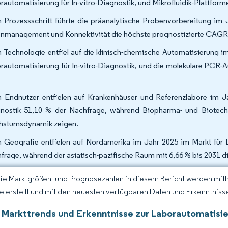
rautomatisierung für In-vitro-Diagnostik, und Mikrofluidik-Plattfo
 Prozessschritt führte die präanalytische Probenvorbereitung im
nmanagement und Konnektivität die höchste prognostizierte CAGR 
 Technologie entfiel auf die klinisch-chemische Automatisierung i
rautomatisierung für In-vitro-Diagnostik, und die molekulare PCR-
 Endnutzer entfielen auf Krankenhäuser und Referenzlabore im Jah
nostik 51,10 % der Nachfrage, während Biopharma- und Biotechn
stumsdynamik zeigen.
 Geografie entfielen auf Nordamerika im Jahr 2025 im Markt für L
frage, während der asiatisch-pazifische Raum mit 6,66 % bis 2031 
Die Marktgrößen- und Prognosezahlen in diesem Bericht werden mit
ce erstellt und mit den neuesten verfügbaren Daten und Erkenntnissen
 Markttrends und Erkenntnisse zur Laborautomatisier