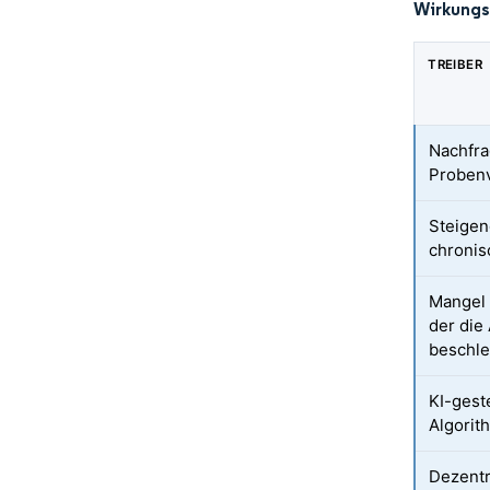
Wirkungs
TREIBER
Nachfra
Probenv
Steigen
chronis
Mangel 
der die
beschle
KI-gest
Algorit
Dezentr