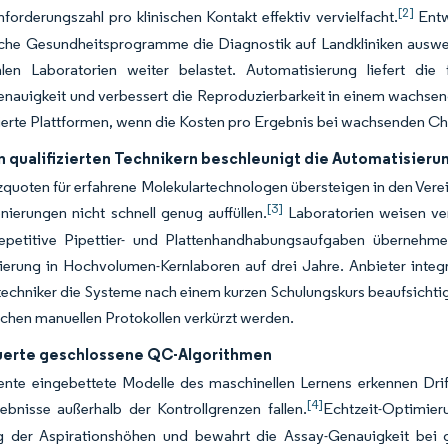
[2]
forderungszahl pro klinischen Kontakt effektiv vervielfacht.
Entw
liche Gesundheitsprogramme die Diagnostik auf Landkliniken auswe
alen Laboratorien weiter belastet. Automatisierung liefert di
genauigkeit und verbessert die Reproduzierbarkeit in einem wachs
ierte Plattformen, wenn die Kosten pro Ergebnis bei wachsenden C
n qualifizierten Technikern beschleunigt die Automatisieru
quoten für erfahrene Molekulartechnologen übersteigen in den Vere
[3]
nierungen nicht schnell genug auffüllen.
Laboratorien weisen ver
epetitive Pipettier- und Plattenhandhabungsaufgaben übernehmen.
ierung in Hochvolumen-Kernlaboren auf drei Jahre. Anbieter integ
echniker die Systeme nach einem kurzen Schulungskurs beaufsichtig
chen manuellen Protokollen verkürzt werden.
uerte geschlossene QC-Algorithmen
mente eingebettete Modelle des maschinellen Lernens erkennen D
[4]
bnisse außerhalb der Kontrollgrenzen fallen.
Echtzeit-Optimie
 der Aspirationshöhen und bewahrt die Assay-Genauigkeit bei gle