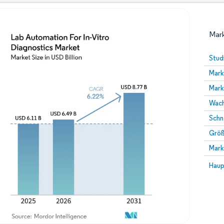
Mark
Stud
Mark
Mark
Wach
Schn
Größ
Bild © Mordor Intelligence. Wiederverwendung erfor
Mark
Bild 
Haup