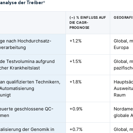
analyse der Treiber
*
(~) % EINFLUSS AUF
GEOGRAFI
DIE CAGR-
PROGNOSE
ge nach Hochdurchsatz-
+1.2%
Global, 
erarbeitung
Europa
de Testvolumina aufgrund
+1.5%
Global, m
cher Krankheitslast
pazifisc
an qualifizierten Technikern,
+1.8%
Hauptsäc
 Automatisierung
Ausweitu
unigt
Raum
euerte geschlossene QC-
+0.9%
Nordamer
hmen
globale 
alisierung der Genomik in
+0.7%
Global, 