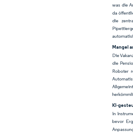
was die An
da öffent
die zentr
Pipettier
automatis
Mangel a
Die Vakanz
die Pensio
Roboter r
Automatis
Allgemeint
herkömmli
KI-geste
In Instru
bevor Erge
Anpassung