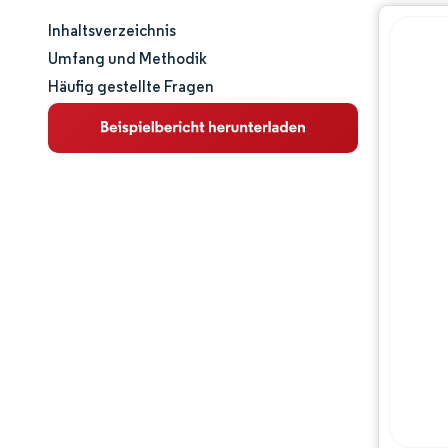
Inhaltsverzeichnis
Marktgröße und -anteil
Umfang und Methodik
Häufig gestellte Fragen
Marktanalyse
Trends und Einblicke
Segmentanalyse
Geografische Analyse
Regulatorisches Umfeld
Wertschöpfungskettenanalyse
Wettbewerbslandschaft
Hauptakteure