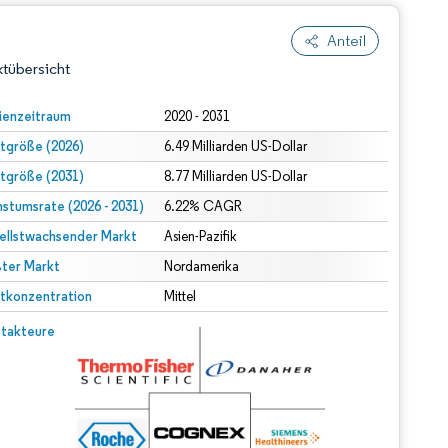
Anteil
tübersicht
ienzeitraum
2020 - 2031
tgröße (2026)
6.49 Milliarden US-Dollar
tgröße (2031)
8.77 Milliarden US-Dollar
stumsrate (2026 - 2031)
6.22% CAGR
ellstwachsender Markt
Asien-Pazifik
ter Markt
dert Namensnennung gemäß CC BY 4.0.
Nordamerika
tkonzentration
Mittel
© Mordor Intelligence. Wiederverwendung erfordert Namensnennung gemäß CC BY 4.0.
takteure