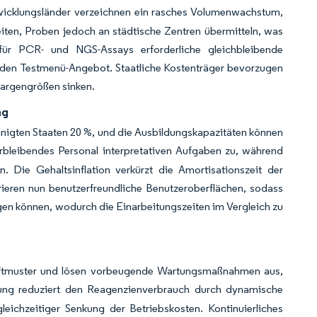
icklungsländer verzeichnen ein rasches Volumenwachstum,
iten, Proben jedoch an städtische Zentren übermitteln, was
e für PCR- und NGS-Assays erforderliche gleichbleibende
enden Testmenü-Angebot. Staatliche Kostenträger bevorzugen
hargengrößen sinken.
ng
inigten Staaten 20 %, und die Ausbildungskapazitäten können
bleibendes Personal interpretativen Aufgaben zu, während
 Die Gehaltsinflation verkürzt die Amortisationszeit der
rieren nun benutzerfreundliche Benutzeroberflächen, sodass
en können, wodurch die Einarbeitungszeiten im Vergleich zu
riftmuster und lösen vorbeugende Wartungsmaßnahmen aus,
rung reduziert den Reagenzienverbrauch durch dynamische
ichzeitiger Senkung der Betriebskosten. Kontinuierliches