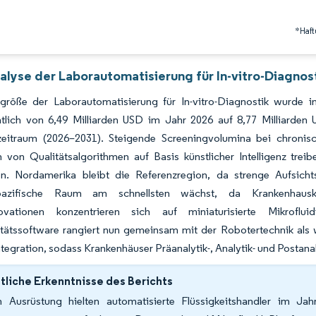
*Haft
alyse der Laborautomatisierung für In-vitro-Diagnos
größe der Laborautomatisierung für In-vitro-Diagnostik wurde 
htlich von 6,49 Milliarden USD im Jahr 2026 auf 8,77 Milliard
eitraum (2026–2031). Steigende Screeningvolumina bei chronis
n von Qualitätsalgorithmen auf Basis künstlicher Intelligenz trei
en. Nordamerika bleibt die Referenzregion, da strenge Aufsicht
h-pazifische Raum am schnellsten wächst, da Krankenhauske
ovationen konzentrieren sich auf miniaturisierte Mikrofluid
itätssoftware rangiert nun gemeinsam mit der Robotertechnik als 
Integration, sodass Krankenhäuser Präanalytik-, Analytik- und Posta
liche Erkenntnisse des Berichts
 Ausrüstung hielten automatisierte Flüssigkeitshandler im J