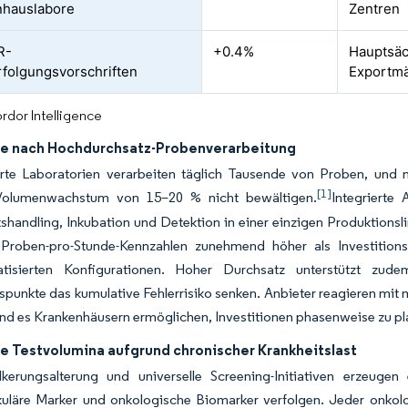
nhauslabore
Zentren
R-
+0.4%
Hauptsäc
folgungsvorschriften
Exportmä
rdor Intelligence
e nach Hochdurchsatz-Probenverarbeitung
ierte Laboratorien verarbeiten täglich Tausende von Proben, und 
[1]
 Volumenwachstum von 15–20 % nicht bewältigen.
Integrierte
tshandling, Inkubation und Detektion in einer einzigen Produktion
Proben-pro-Stunde-Kennzahlen zunehmend höher als Investition
atisierten Konfigurationen. Hoher Durchsatz unterstützt zud
punkte das kumulative Fehlerrisiko senken. Anbieter reagieren mit 
und es Krankenhäusern ermöglichen, Investitionen phasenweise zu pl
e Testvolumina aufgrund chronischer Krankheitslast
kerungsalterung und universelle Screening-Initiativen erzeuge
kuläre Marker und onkologische Biomarker verfolgen. Jeder onkol