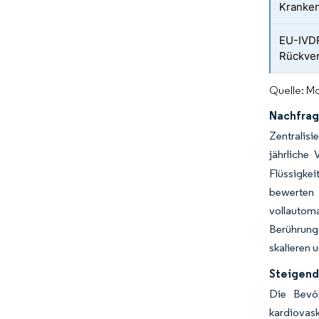
Kranke
EU-IVD
Rückver
Quelle: Mo
Nachfrag
Zentralis
jährliche
Flüssigkei
bewerten 
vollautom
Berührungs
skalieren 
Steigend
Die Bevöl
kardiovas