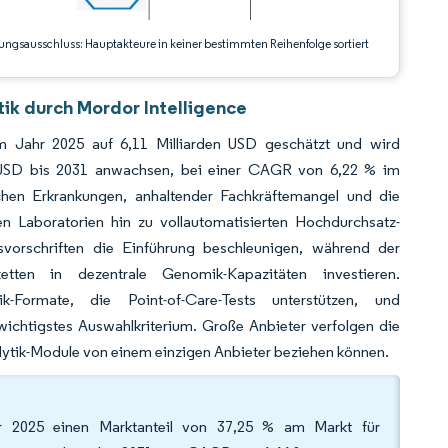
ungsausschluss: Hauptakteure in keiner bestimmten Reihenfolge sortiert
tik durch Mordor Intelligence
im Jahr 2025 auf 6,11 Milliarden USD geschätzt und wird
en USD bis 2031 anwachsen, bei einer CAGR von 6,22 % im
chen Erkrankungen, anhaltender Fachkräftemangel und die
ben Laboratorien hin zu vollautomatisierten Hochdurchsatz-
svorschriften die Einführung beschleunigen, während der
tten in dezentrale Genomik-Kapazitäten investieren.
ik-Formate, die Point-of-Care-Tests unterstützen, und
wichtigstes Auswahlkriterium. Große Anbieter verfolgen die
nalytik-Module von einem einzigen Anbieter beziehen können.
ahr 2025 einen Marktanteil von 37,25 % am Markt für