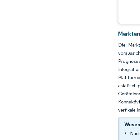
Chancen & Aussichten
Branchenentwicklungen
Marktan
Die Markt
voraussic
Prognosez
Integratio
Plattform
asiatisc
Geräteinn
Konnektiv
vertikale 
Wesent
Nach