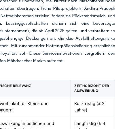
drescher zu betreiben, die Nutzer nach Maschinenstunden
chaften übertragen. Frühe Pilotprojekte in Andhra Pradesh
0) Nettoeinkommen erzielen, indem sie Rückstandsmulch- und
ln. Leasinggesellschaften sichern sich eine bevorzugte
lunternehmen), die ab April 2025 gelten, und verbreitern so
gsabhängige Deckungen an, die das Ausfallhaftungsrisiko
hen. Mit zunehmender Flottengrößenskalierung erschließen
loyalität auf. Diese Serviceinnovationen vergrößern den
ien-Mähdrescher-Markts aufrecht.
ISCHE RELEVANZ
ZEITHORIZONT DER
AUSWIRKUNG
eit, akut für Klein- und
Kurzfristig (≤ 2
bauern
Jahre)
swirkung in östlichen und
Langfristig (≥ 4