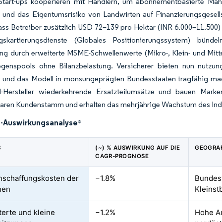
-Start-ups kooperieren mit Händlern, um abonnementbasierte Mäh
 und das Eigentumsrisiko von Landwirten auf Finanzierungsgesells
dass Betreiber zusätzlich USD 72–139 pro Hektar (INR 6.000–11.50
gskartierungsdienste (Globales Positionierungssystem) bünde
ng durch erweiterte MSME-Schwellenwerte (Mikro-, Klein- und Mitte
genspools ohne Bilanzbelastung. Versicherer bieten nun nutzun
n und das Modell in monsungeprägten Bundesstaaten tragfähig mac
Hersteller wiederkehrende Ersatzteilumsätze und bauen Marken
baren Kundenstamm und erhalten das mehrjährige Wachstum des Ind
Auswirkungsanalyse
*
S
(~) % AUSWIRKUNG AUF DIE
GEOGRAF
CAGR-PROGNOSE
schaffungskosten der
−1.8%
Bundesw
nen
Kleinst
terte und kleine
−1.2%
Hohe Au