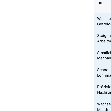
TREIBER
Wachse
Getreid
Steigen
Arbeits
Staatli
Mechan
Schnell
Lohnma
Präzisi
Nachrüs
Wachsen
Mähdres