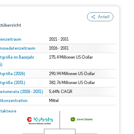
Anteil
tübersicht
ienzeitraum
2021 - 2031
nosedatenzeitraum
2026 - 2031
tgröße im Basisjahr
275.4 Millionen US-Dollar
5)
tgröße (2026)
290.94 Millionen US-Dollar
tgröße (2031)
382.76 Millionen US-Dollar
dert Namensnennung gemäß CC BY 4.0.
stumsrate (2026 - 2031)
5.64% CAGR
tkonzentration
Mittel
© Mordor Intelligence. Wiederverwendung erfordert Namensnennung gemäß CC BY 4.0.
takteure