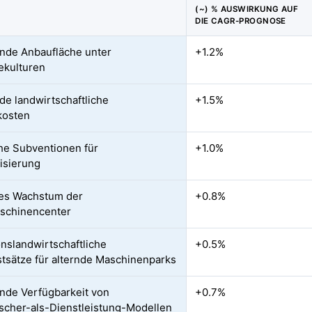
(~) % AUSWIRKUNG AUF
DIE CAGR-PROGNOSE
nde Anbaufläche unter
+1.2%
ekulturen
de landwirtschaftliche
+1.5%
kosten
che Subventionen für
+1.0%
isierung
es Wachstum der
+0.8%
schinencenter
onslandwirtschaftliche
+0.5%
tsätze für alternde Maschinenparks
de Verfügbarkeit von
+0.7%
cher-als-Dienstleistung-Modellen