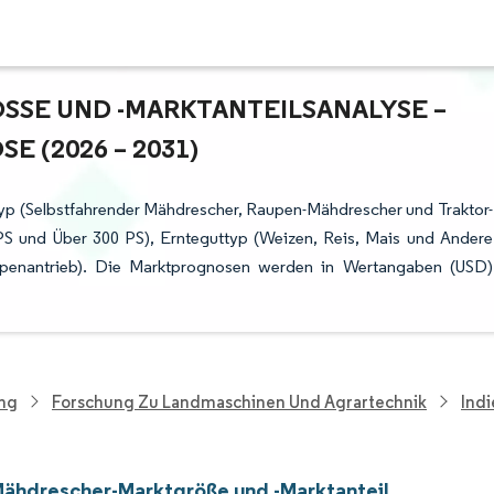
E UND -MARKTANTEILSANALYSE – W
(2026 – 2031)
Typ (Selbstfahrender Mähdrescher, Raupen-Mähdrescher und Traktor-
 PS und Über 300 PS), Ernteguttyp (Weizen, Reis, Mais und Andere
upenantrieb). Die Marktprognosen werden in Wertangaben (USD)
ung
Forschung Zu Landmaschinen Und Agrartechnik
Ind
Mähdrescher-Marktgröße und -Marktanteil