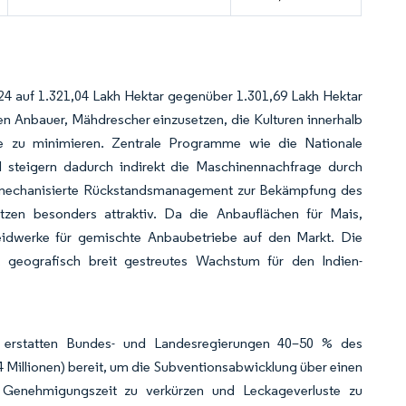
24 auf 1.321,04 Lakh Hektar gegenüber 1.301,69 Lakh Hektar
n Anbauer, Mähdrescher einzusetzen, die Kulturen innerhalb
te zu minimieren. Zentrale Programme wie die Nationale
nd steigern dadurch indirekt die Maschinennachfrage durch
das mechanisierte Rückstandsmanagement zur Bekämpfung des
en besonders attraktiv. Da die Anbauflächen für Mais,
eidwerke für gemischte Anbaubetriebe auf den Markt. Die
ges, geografisch breit gestreutes Wachstum für den Indien-
 erstatten Bundes- und Landesregierungen 40–50 % des
4 Millionen) bereit, um die Subventionsabwicklung über einen
 die Genehmigungszeit zu verkürzen und Leckageverluste zu