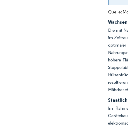
Quelle: Mo
Wachsend
Die mit N
im Zeitrau
optimaler
Nahrungsm
höhere Fl
Stoppelab
Hülsenfrü
resultier
Mähdresch
Staatlic
Im Rahme
Gerätekauf
elektroni