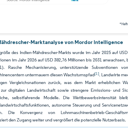
*Haft
Mähdrescher-Marktanalyse von Mordor Intelligence
größe des Indien-Mähdrescher-Markts wurde im Jahr 2025 auf USD 
llionen im Jahr 2026 auf USD 382,76 Millionen bis 2031 anwachsen
31). Rasche Mechanisierung, unterstützende Subventionen 
[1]
inencentern untermauern diesen Wachstumspfad
. Landwirte mec
nigen Vergleichsnationen zurück, was dem Markt erheblichen W
en zur digitalen Landwirtschaft sowie strengere Emissions- und S
ttliche, selbstfahrende Modelle. Die Wettbewerbsintensität b
landwirtschaftsfunktionen, autonome Steuerung und Servicenetzwer
ßen. Die Konvergenz von Lohnmaschinenbetrieb-Geschäftsmode
iert den Zugang weiter und vergrößert die potenzielle Nutzerbasis.