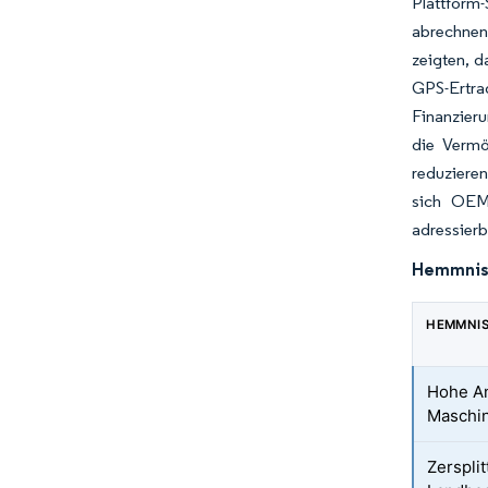
Plattform
abrechnen
zeigten, 
GPS-Ertra
Finanzieru
die Vermö
reduziere
sich OEM-
adressier
Hemmnis-
HEMMNI
Hohe An
Maschi
Zersplit