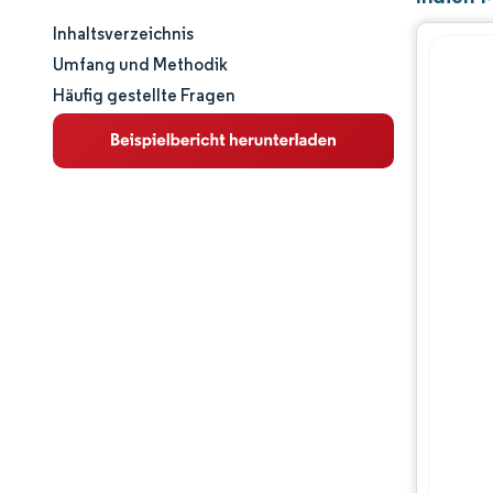
Inhaltsverzeichnis
Marktgröße und -anteil
Umfang und Methodik
Häufig gestellte Fragen
Marktanalyse
Trends und Einblicke
Segmentanalyse
Geografische Analyse
Regulatorisches Umfeld
Wettbewerbslandschaft
Hauptakteure
Chancen & Aussichten