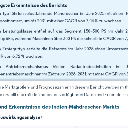
gste Erkenntnisse des Berichts
 Typ führten selbstfahrende Mähdrescher im Jahr 2025 mit einem M
 positioniert, um bis 2031 mit einer CAGR von 7,04 % zu wachsen.
 Leistungsklasse entfiel auf das Segment 150–300 PS im Jahr 2
tgröße, während Maschinen über 300 PS die schnellste CAGR von 7,3
 Ernteguttyp erzielte die Reisernte im Jahr 2025 einen Umsatzantei
 von 6,72 % wachsen.
h Antriebsmechanismus hielten Radantriebseinheiten i
enantriebsmaschinen im Zeitraum 2026–2031 mit einer CAGR von 8
Die Marktgrößen- und Prognosezahlen in diesem Bericht werden mit
ce erstellt und mit den neuesten verfügbaren Daten und Erkenntnissen
und Erkenntnisse des Indien-Mähdrescher-Markts
Auswirkungsanalyse
*