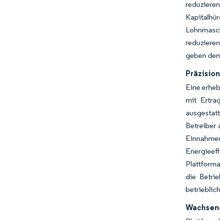
reduziere
Kapitalhür
Lohnmasch
reduzieren
geben dem
Präzisio
Eine erheb
mit Ertra
ausgestatt
Betreiber 
Einnahme
Energieef
Plattforma
die Betri
betrieblic
Wachsend