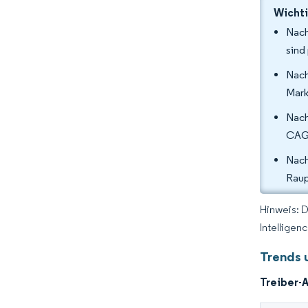
Wichti
Nach
sind
Nach
Mark
Nach
CAGR
Nac
Raup
Hinweis: 
Intelligen
Trends 
Treiber-