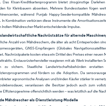
n. Das Kisan-Kreditkartenprogramm bietet zinsgünstige Darlehen
den für Kleinbauern absenken. Mehrere Bundesstaaten fügen weiter
inencenter, während Punjab Happy-Seeder-kompatible Mähdresc
. In Kombination verkürzen diese Instrumente die Amortisationszeit
 Indien-Mähdrescher-Markt entscheidende Impulse.
nslandwirtschaftliche Nachrüstsätze für alternde Maschinen
liche Anzahl von Mähdreschern, die älter als acht Ernteperioden si
gsmessgeräten, GNSS-Empfängern (Globales Navigationssatelli
et. Nachrüstpakete kosten etwa ein Drittel des Preises einer neuen M
attraktiv. Erstausrüsterhersteller reagieren mit ab Werk installiert
n zu sichern. Staatliche Landwirtschaftsbehörden ersta
fizienzprogrammen und fördern so die Adoption. Da sensorausges
nbieter agronomische Analysen und binden Käufer stärker in verne
ebslebensdauer, veranlassen die Besitzer jedoch auch zum volls
he Effizienzgewinne offensichtlich werden – was letztlich auf die Na
e Mähdrescher-als-Dienstleistung-Modelle