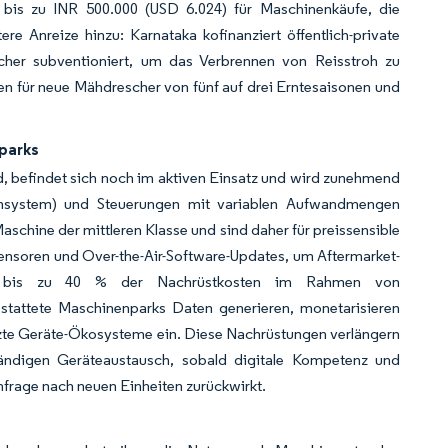
 bis zu INR 500.000 (USD 6.024) für Maschinenkäufe, die
e Anreize hinzu: Karnataka kofinanziert öffentlich-private
her subventioniert, um das Verbrennen von Reisstroh zu
en für neue Mähdrescher von fünf auf drei Erntesaisonen und
parks
nd, befindet sich noch im aktiven Einsatz und wird zunehmend
tensystem) und Steuerungen mit variablen Aufwandmengen
aschine der mittleren Klasse und sind daher für preissensible
en Sensoren und Over-the-Air-Software-Updates, um Aftermarket-
tten bis zu 40 % der Nachrüstkosten im Rahmen von
tattete Maschinenparks Daten generieren, monetarisieren
tzte Geräte-Ökosysteme ein. Diese Nachrüstungen verlängern
tändigen Geräteaustausch, sobald digitale Kompetenz und
chfrage nach neuen Einheiten zurückwirkt.