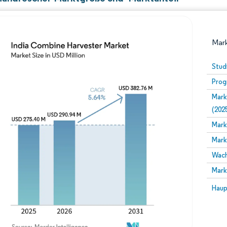
Mark
Stud
Prog
Mark
(202
Mark
Mark
Bild © Mordor Intelligence. Wiederverwendung erfor
Wach
Mark
Bild 
Haup