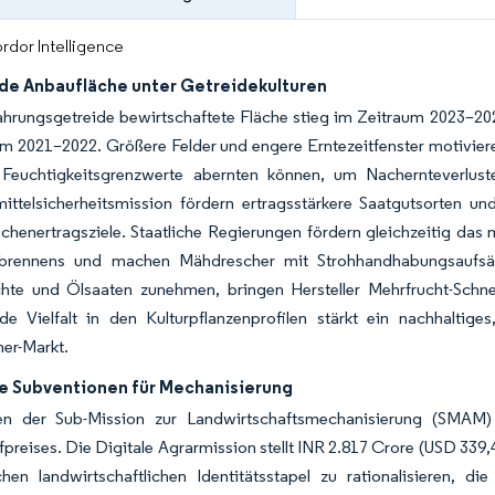
rdor Intelligence
e Anbaufläche unter Getreidekulturen
ahrungsgetreide bewirtschaftete Fläche stieg im Zeitraum 2023–20
m 2021–2022. Größere Felder und engere Erntezeitfenster motiviere
 Feuchtigkeitsgrenzwerte abernten können, um Nachernteverlus
ittelsicherheitsmission fördern ertragsstärkere Saatgutsorten u
ächenertragsziele. Staatliche Regierungen fördern gleichzeitig 
brennens und machen Mähdrescher mit Strohhandhabungsaufsätz
chte und Ölsaaten zunehmen, bringen Hersteller Mehrfrucht-Schn
ende Vielfalt in den Kulturpflanzenprofilen stärkt ein nachhalti
er-Markt.
he Subventionen für Mechanisierung
n der Sub-Mission zur Landwirtschaftsmechanisierung (SMAM)
preises. Die Digitale Agrarmission stellt INR 2.817 Crore (USD 339,
schen landwirtschaftlichen Identitätsstapel zu rationalisieren,