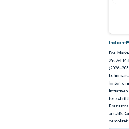
Branchenentwicklungen
Indien-
Die Markt
290,94 Mi
(2026–20
Lohnmasch
hinter ei
Initiativ
fortschri
Präzisions
erschlie
demokratis