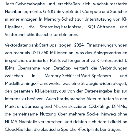
Tech-Gebotsabgabe und erschließen sich wachstumsstarke
Nachbarsegmente. GridGain verbindet Compute und Speicher
in einer einzigen In Memory-Schicht zur Unterstützung von KI-
Pipelines, die Streaming-Ereignisse, SQL-Abfragen und
Vektorähnlichkeitssuche kombinieren.
Vektordatenbank-Start-ups zogen 2024 Finanzierungsrunden
von mehr als USD 350 Millionen an, was das Anlegervertrauen
in speicheroptimiertes Retrieval für generative KI unterstreicht.
IBMs Übernahme von DataStax vertieft die Verbindungen
zwischen In Memory-Schlüssel-Wert-Speichern und
Modelltrainings-Frameworks, was eine Strategie widerspiegelt,
den gesamten KI-Lebenszyklus von der Dateneingabe bis zur
Inferenz zu besitzen. Auch hardwarenahe Akteure treten in den
Markt ein: Samsung und Micron skizzieren CXL-fähige DIMMs,
die gemeinsame Nutzung über mehrere Sockel hinweg ohne
NUMA-Nachteile versprechen, und richten sich damit direkt an
Cloud-Builder, die elastische Speicher-Footprints benötigen.