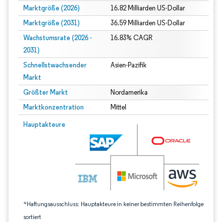
Marktgröße (2026)
16.82 Milliarden US-Dollar
Marktgröße (2031)
36.59 Milliarden US-Dollar
Wachstumsrate (2026 -
16.83% CAGR
2031)
Schnellstwachsender
Asien-Pazifik
Markt
Größter Markt
Nordamerika
Marktkonzentration
Mittel
Bild © Mordor Intelligence. Wiederverwendung erfordert Namensnennung gem
Hauptakteure
*Haftungsausschluss: Hauptakteure in keiner bestimmten Reihenfolge
sortiert