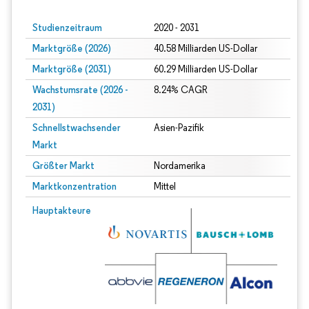
Studienzeitraum
2020 - 2031
Marktgröße (2026)
40.58 Milliarden US-Dollar
Marktgröße (2031)
60.29 Milliarden US-Dollar
Wachstumsrate (2026 -
8.24% CAGR
2031)
Schnellstwachsender
Asien-Pazifik
Markt
Größter Markt
Nordamerika
Marktkonzentration
Mittel
Bild © Mordor Intelligence. Wiederverwendung erfordert Namensnennung gem
Hauptakteure