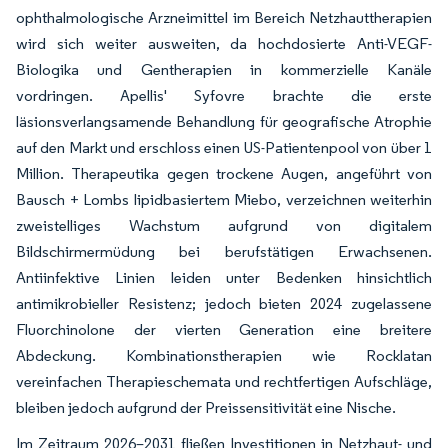
ophthalmologische Arzneimittel im Bereich Netzhauttherapien
wird sich weiter ausweiten, da hochdosierte Anti-VEGF-
Biologika und Gentherapien in kommerzielle Kanäle
vordringen. Apellis' Syfovre brachte die erste
läsionsverlangsamende Behandlung für geografische Atrophie
auf den Markt und erschloss einen US-Patientenpool von über 1
Million. Therapeutika gegen trockene Augen, angeführt von
Bausch + Lombs lipidbasiertem Miebo, verzeichnen weiterhin
zweistelliges Wachstum aufgrund von digitalem
Bildschirmermüdung bei berufstätigen Erwachsenen.
Antiinfektive Linien leiden unter Bedenken hinsichtlich
antimikrobieller Resistenz; jedoch bieten 2024 zugelassene
Fluorchinolone der vierten Generation eine breitere
Abdeckung. Kombinationstherapien wie Rocklatan
vereinfachen Therapieschemata und rechtfertigen Aufschläge,
bleiben jedoch aufgrund der Preissensitivität eine Nische.
Im Zeitraum 2026–2031 fließen Investitionen in Netzhaut- und