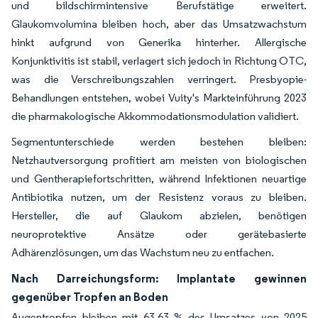
und bildschirmintensive Berufstätige erweitert.
Glaukomvolumina bleiben hoch, aber das Umsatzwachstum
hinkt aufgrund von Generika hinterher. Allergische
Konjunktivitis ist stabil, verlagert sich jedoch in Richtung OTC,
was die Verschreibungszahlen verringert. Presbyopie-
Behandlungen entstehen, wobei Vuity's Markteinführung 2023
die pharmakologische Akkommodationsmodulation validiert.
Segmentunterschiede werden bestehen bleiben:
Netzhautversorgung profitiert am meisten von biologischen
und Gentherapiefortschritten, während Infektionen neuartige
Antibiotika nutzen, um der Resistenz voraus zu bleiben.
Hersteller, die auf Glaukom abzielen, benötigen
neuroprotektive Ansätze oder gerätebasierte
Adhärenzlösungen, um das Wachstum neu zu entfachen.
Nach Darreichungsform: Implantate gewinnen
gegenüber Tropfen an Boden
Augentropfen bleiben mit 63,63 % des Umsatzes von 2025