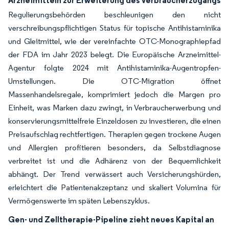
Arzneimitteln zur Erweiterung des Verbraucherzugangs
Regulierungsbehörden beschleunigen den nicht
verschreibungspflichtigen Status für topische Antihistaminika
und Gleitmittel, wie der vereinfachte OTC-Monographiepfad
der FDA im Jahr 2023 belegt. Die Europäische Arzneimittel-
Agentur folgte 2024 mit Antihistaminika-Augentropfen-
Umstellungen. Die OTC-Migration öffnet
Massenhandelsregale, komprimiert jedoch die Margen pro
Einheit, was Marken dazu zwingt, in Verbraucherwerbung und
konservierungsmittelfreie Einzeldosen zu investieren, die einen
Preisaufschlag rechtfertigen. Therapien gegen trockene Augen
und Allergien profitieren besonders, da Selbstdiagnose
verbreitet ist und die Adhärenz von der Bequemlichkeit
abhängt. Der Trend verwässert auch Versicherungshürden,
erleichtert die Patientenakzeptanz und skaliert Volumina für
Vermögenswerte im späten Lebenszyklus.
Gen- und Zelltherapie-Pipeline zieht neues Kapital an