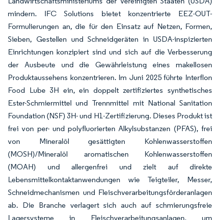
Landwirtschaftsministeriums der Vereinigten Staaten (USDA)
mindern. IFC Solutions bietet konzentrierte EEZ-OUT-
Formulierungen an, die für den Einsatz auf Netzen, Formen,
Sieben, Gestellen und Schneidgeräten in USDA-inspizierten
Einrichtungen konzipiert sind und sich auf die Verbesserung
der Ausbeute und die Gewährleistung eines makellosen
Produktaussehens konzentrieren. Im Juni 2025 führte Interflon
Food Lube 3H ein, ein doppelt zertifiziertes synthetisches
Ester-Schmiermittel und Trennmittel mit National Sanitation
Foundation (NSF) 3H- und H1-Zertifizierung. Dieses Produkt ist
frei von per- und polyfluorierten Alkylsubstanzen (PFAS), frei
von Mineralöl gesättigten Kohlenwasserstoffen
(MOSH)/Mineralöl aromatischen Kohlenwasserstoffen
(MOAH) und allergenfrei und zielt auf direkte
Lebensmittelkontaktanwendungen wie Teigteiler, Messer,
Schneidmechanismen und Fleischverarbeitungsförderanlagen
ab. Die Branche verlagert sich auch auf schmierungsfreie
Lagersysteme in Fleischverarbeitungsanlagen, um