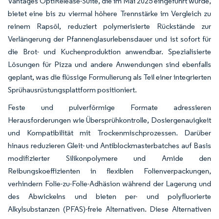
Vantages OptiRelease-Suite, die im Mai 2025 eingeführt wurde,
bietet eine bis zu viermal höhere Trennstärke im Vergleich zu
reinem Rapsöl, reduziert polymerisierte Rückstände zur
Verlängerung der Pfannenglasurlebensdauer und ist sofort für
die Brot- und Kuchenproduktion anwendbar. Spezialisierte
Lösungen für Pizza und andere Anwendungen sind ebenfalls
geplant, was die flüssige Formulierung als Teil einer integrierten
Sprühausrüstungsplattform positioniert.
Feste und pulverförmige Formate adressieren
Herausforderungen wie Übersprühkontrolle, Dosiergenauigkeit
und Kompatibilität mit Trockenmischprozessen. Darüber
hinaus reduzieren Gleit- und Antiblockmasterbatches auf Basis
modifizierter Silikonpolymere und Amide den
Reibungskoeffizienten in flexiblen Folienverpackungen,
verhindern Folie-zu-Folie-Adhäsion während der Lagerung und
des Abwickelns und bieten per- und polyfluorierte
Alkylsubstanzen (PFAS)-freie Alternativen. Diese Alternativen