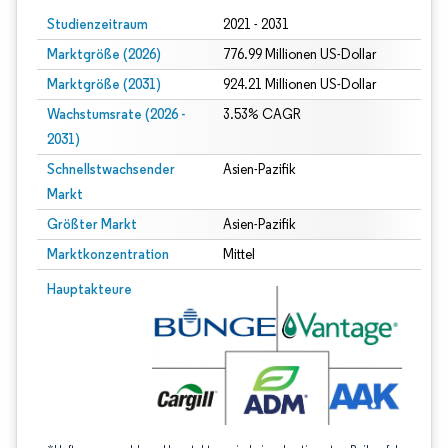
Studienzeitraum
2021 - 2031
Marktgröße (2026)
776.99 Millionen US-Dollar
Marktgröße (2031)
924.21 Millionen US-Dollar
Wachstumsrate (2026 -
3.53% CAGR
2031)
Schnellstwachsender
Asien-Pazifik
Markt
Größter Markt
Asien-Pazifik
Marktkonzentration
Mittel
Bild © Mordor Intelligence. Wiederverwendung erfordert Namensnennung gem
Hauptakteure