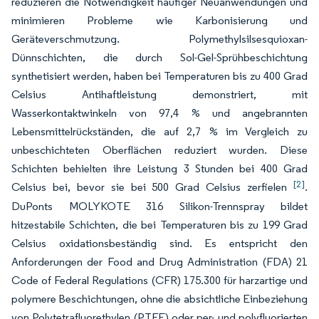
reduzieren die Notwendigkeit häufiger Neuanwendungen und
minimieren Probleme wie Karbonisierung und
Geräteverschmutzung. Polymethylsilsesquioxan-
Dünnschichten, die durch Sol-Gel-Sprühbeschichtung
synthetisiert werden, haben bei Temperaturen bis zu 400 Grad
Celsius Antihaftleistung demonstriert, mit
Wasserkontaktwinkeln von 97,4 % und angebrannten
Lebensmittelrückständen, die auf 2,7 % im Vergleich zu
unbeschichteten Oberflächen reduziert wurden. Diese
Schichten behielten ihre Leistung 3 Stunden bei 400 Grad
[2]
Celsius bei, bevor sie bei 500 Grad Celsius zerfielen
.
DuPonts MOLYKOTE 316 Silikon-Trennspray bildet
hitzestabile Schichten, die bei Temperaturen bis zu 199 Grad
Celsius oxidationsbeständig sind. Es entspricht den
Anforderungen der Food and Drug Administration (FDA) 21
Code of Federal Regulations (CFR) 175.300 für harzartige und
polymere Beschichtungen, ohne die absichtliche Einbeziehung
von Polytetrafluorethylen (PTFE) oder per- und polyfluorierten