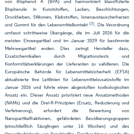
von Bisphenol A (BPA) und harmonisiert klassifizierte
Bisphenole in Kunststoffen, Lacken, Beschichtungen,
Druckfarben, Silikonen, Klebstoffen, Ionenaustauscherharzen
[3]
und Gummi für den Lebensmittelkontakt
. Die Verordnung
umfasst schrittweise Übergänge, die im Juli 2026 für die
meisten Einwegartikel und im Januar 2029 für bestimmte
Mehrwegartikel enden. Dies zwingt Hersteller dazu,
Ersatzchemikalien durch Migrationstests und
Konformitätserklärungen der Lieferanten zu validieren. Die
Europäische Behörde für Lebensmittelsicherheit (EFSA)
aktualisierte ihre Leitlinien für Lebensmittelzusatzstoffe im
Januar 2026 und führte einen abgestuften toxikologischen
Ansatz ein. Dieser Ansatz priorisiert neue Ansatzmethoden
(NAMs) und die Drei-R-Prinzipien (Ersatz, Reduzierung und
Verfeinerung), erfordert die Bewertung von
Nanopartikelfraktionen, gefährdeten Bevölkerungsgruppen
(einschließlich Säuglingen unter 16 Wochen) und des
Umweltschicksals von Xenobiotika. Darüber hinaus wurde die