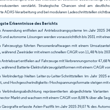
roduzenten verstärkt. Strategische Chancen sind am deutlich
erte ADAS-Verarbeitung und bei modularen Ladeschnittstellen sichtbar
gste Erkenntnisse des Berichts
 Anwendung entfielen auf Antriebsstrangsysteme im Jahr 2025 34
 und autonome Lösungen werden voraussichtlich bis 2031 mit ei
 Fahrzeugtyp führten Personenkraftwagen mit einem Umsatzante
, während Zweiräder mit einem schnellen CAGR von 11,48 % bis 203
 Antriebsart entfielen auf Fahrzeuge mit Verbrennungsmotor 47,68
, während Batterie-Elektrofahrzeugplattformen mit einem CAGR von
 Verbindertyp hielten Leiter-zu-Leiter-Schnittstellen im Jahr 202
t, und Hochgeschwindigkeits-/Hochspannungsformate steigen mit
 Verbindungsabdichtung repräsentierten abgedichtete Variante
ector Markt und wachsen mit einem CAGR von 8,08 % über alle S
 Geografie erfasste Asien-Pazifik im Jahr 2025 39,07 % des Autom