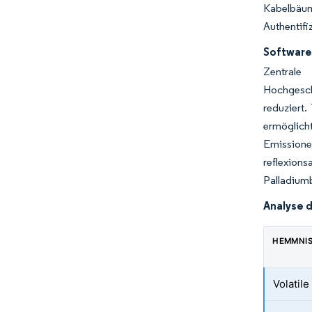
Kabelbäu
Authentifi
Software
Zentral
Hochgesch
reduziert
ermöglich
Emissionen
reflexions
Palladiumb
Analyse 
HEMMNI
Volatil