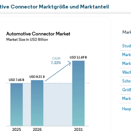
ive Connector Marktgröße und Marktanteil
Mark
Stud
Mark
Mark
Wach
Schn
Größ
Bild © Mordor Intelligence. Wiederverwendung erfor
Mark
Bild 
Haup