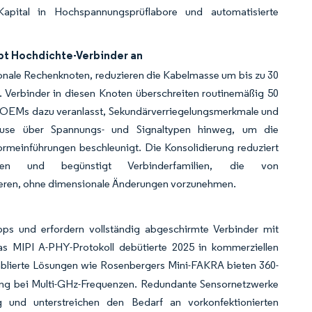
apital in Hochspannungsprüflabore und automatisierte
ibt Hochdichte-Verbinder an
ionale Rechenknoten, reduzieren die Kabelmasse um bis zu 30
. Verbinder in diesen Knoten überschreiten routinemäßig 50
nd OEMs dazu veranlasst, Sekundärverriegelungsmerkmale und
ehäuse über Spannungs- und Signaltypen hinweg, um die
ormeinführungen beschleunigt. Die Konsolidierung reduziert
gen und begünstigt Verbinderfamilien, die von
ieren, ohne dimensionale Änderungen vorzunehmen.
s und erfordern vollständig abgeschirmte Verbinder mit
Das MIPI A-PHY-Protokoll debütierte 2025 in kommerziellen
ablierte Lösungen wie Rosenbergers Mini-FAKRA bieten 360-
ng bei Multi-GHz-Frequenzen. Redundante Sensornetzwerke
g und unterstreichen den Bedarf an vorkonfektionierten