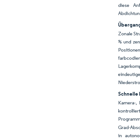
diese Anf
Abdichtung
Übergang
Zonale Str
% und zent
Positionen
farbcodie
Lagerkompl
eindeut
Niederstr
Schnelle
Kamera-, 
kontrolli
Programme
Grad-Absc
in autono