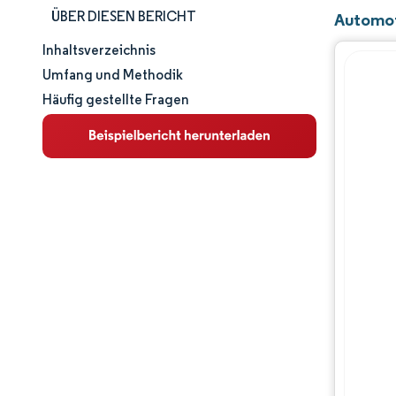
ÜBER DIESEN BERICHT
Automot
Inhaltsverzeichnis
Marktgröße und -anteil
Umfang und Methodik
Häufig gestellte Fragen
Marktanalyse
Trends und Einblicke
Segmentanalyse
Geografische Analyse
Regulatorisches Umfeld
Wertschöpfungskettenanalyse
Wettbewerbslandschaft