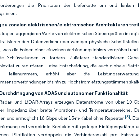
orderungen die Prioritäten der Lieferkette um und lenken K
slinien.
 zu zonalen elektrischen/elektronischen Architekturen tre
ategien aggregieren Werte von elektronischen Steuergeräten in reg
ralisieren den Datenverkehr über weniger physische Schnittstellen
, was die Folgen eines einzelnen Verbindungsfehlers vergrößert u
rte Schlüsselungen zu fordern. Zulieferer standardisieren G
exität zu reduzieren – eine Entscheidung, die auch globale Plattf
ige Teilenummern, erhöht aber die Leistungserwartun
omsensorverbindungen bis hin zu Hochstromleistungsstämmen skal
 Durchdringung von ADAS und autonomer Funktionalität
Radar- und LiDAR-Arrays erzeugen Datenströme von über 10 Gbp
erter Impedanz über breite Vibrations- und Temperaturbereiche. 
[3]
n und ermöglicht 16 Gbps über 15-m-Kabel ohne Repeater
. Et
hirmung und vergoldete Kontakte mit geringer Einfügungsdämpfu
men Pilotflotten verdoppeln die Verbinderanzahl pro Fahrzeu