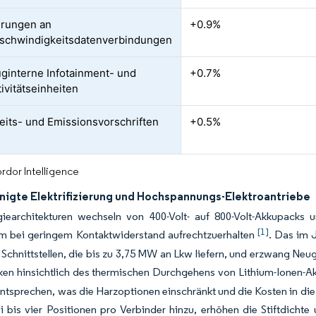
erungen an
+0.9%
schwindigkeitsdatenverbindungen
ginterne Infotainment- und
+0.7%
ivitätseinheiten
eits- und Emissionsvorschriften
+0.5%
rdor Intelligence
nigte Elektrifizierung und Hochspannungs-Elektroantriebe
iearchitekturen wechseln von 400-Volt- auf 800-Volt-Akkupacks 
[1]
m bei geringem Kontaktwiderstand aufrechtzuerhalten
. Das im 
te Schnittstellen, die bis zu 3,75 MW an Lkw liefern, und erzwang N
ken hinsichtlich des thermischen Durchgehens von Lithium-Ionen
entsprechen, was die Harzoptionen einschränkt und die Kosten in d
 bis vier Positionen pro Verbinder hinzu, erhöhen die Stiftdichte