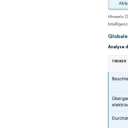
Afri
Hinweis: 
Intelligen
Globale
Analyse 
TREIBER
Beschle
Übergan
elektri
Durchdr