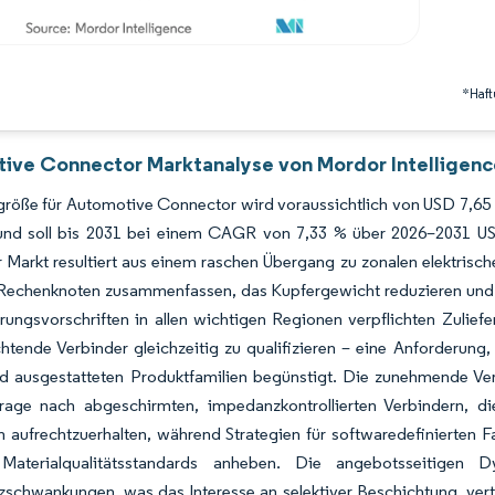
*Haft
ive Connector Marktanalyse von Mordor Intelligenc
röße für Automotive Connector wird voraussichtlich von USD 7,65 M
nd soll bis 2031 bei einem CAGR von 7,33 % über 2026–2031 US
Markt resultiert aus einem raschen Übergang zu zonalen elektrischen
Rechenknoten zusammenfassen, das Kupfergewicht reduzieren und Spi
ierungsvorschriften in allen wichtigen Regionen verpflichten Zuli
tende Verbinder gleichzeitig zu qualifizieren – eine Anforderung,
nd ausgestatteten Produktfamilien begünstigt. Die zunehmende Verbr
rage nach abgeschirmten, impedanzkontrollierten Verbindern, die 
n aufrechtzuerhalten, während Strategien für softwaredefinierten
Materialqualitätsstandards anheben. Die angebotsseitigen 
zschwankungen, was das Interesse an selektiver Beschichtung, vert