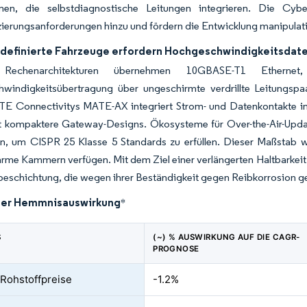
men, die selbstdiagnostische Leitungen integrieren. Die Cy
zierungsanforderungen hinzu und fördern die Entwicklung manipulat
definierte Fahrzeuge erfordern Hochgeschwindigkeitsdat
e Rechenarchitekturen übernehmen 10GBASE-T1 Etherne
windigkeitsübertragung über ungeschirmte verdrillte Leitungspa
. TE Connectivitys MATE-AX integriert Strom- und Datenkontakte i
t kompaktere Gateway-Designs. Ökosysteme für Over-the-Air-Updat
, um CISPR 25 Klasse 5 Standards zu erfüllen. Dieser Maßstab wir
arme Kammern verfügen. Mit dem Ziel einer verlängerten Haltbarkeit
eschichtung, die wegen ihrer Beständigkeit gegen Reibkorrosion ge
der Hemmnisauswirkung
*
S
(~) % AUSWIRKUNG AUF DIE CAGR-
PROGNOSE
e Rohstoffpreise
-1.2%