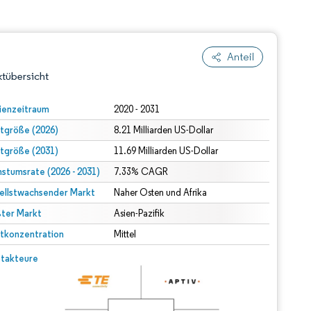
Anteil
tübersicht
ienzeitraum
2020 - 2031
tgröße (2026)
8.21 Milliarden US-Dollar
tgröße (2031)
11.69 Milliarden US-Dollar
stumsrate (2026 - 2031)
7.33% CAGR
ellstwachsender Markt
Naher Osten und Afrika
ter Markt
dert Namensnennung gemäß CC BY 4.0.
Asien-Pazifik
tkonzentration
Mittel
© Mordor Intelligence. Wiederverwendung erfordert Namensnennung gemäß CC BY 4.0.
takteure