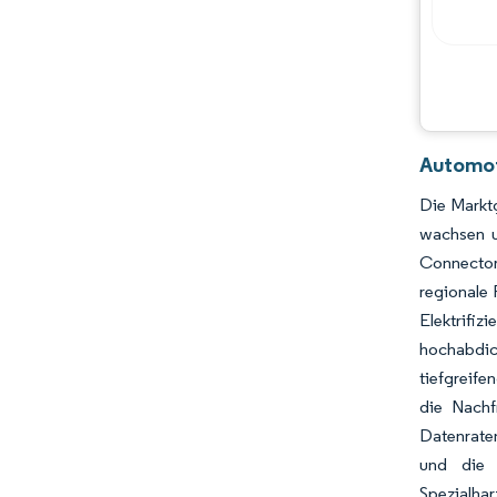
Hauptakteure
Chancen & Aussichten
Branchenentwicklungen
Automot
Die Marktg
wachsen u
Connector 
regionale 
Elektrifiz
hochabdich
tiefgreife
die Nachf
Datenrate
und die 
Spezialhar