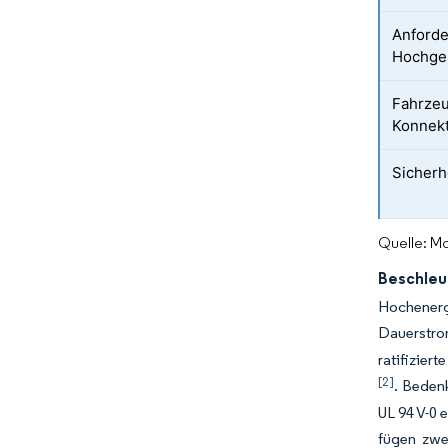
Anford
Hochge
Fahrzeu
Konnekt
Sicherh
Quelle: Mo
Beschleu
Hochenerg
Dauerstro
ratifizier
[2]
. Beden
UL 94 V-0 
fügen zwei