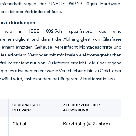
bersicherheitsregeln der UNECE WP.29 fügen Hardware-
ionssicherer Verbindergehäuse.
enverbindungen
t, wie in IEEE 802.3ch spezifiziert, das eine
are ermöglicht und damit die Abhängigkeit von Glasfaser
n einem einzigen Gehäuse, vereinfacht Montageschritte und
es erfordern Verbinder mit minimalen elektromagnetischen
d konsistent nur von Zulieferern erreicht, die über eigene
 gibt es eine bemerkenswerte Verschiebung hin zu Gold- oder
wählt wird, insbesondere bei längerem Vibrationseinfluss.
GEOGRAFISCHE
ZEITHORIZONT DER
RELEVANZ
AUSWIRKUNG
Global
Kurzfristig (≤ 2 Jahre)