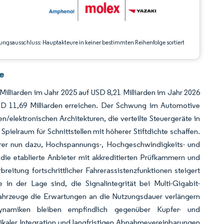
ungsausschluss: Hauptakteure in keiner bestimmten Reihenfolge sortiert
e
illiarden im Jahr 2025 auf USD 8,21 Milliarden im Jahr 2026
D 11,69 Milliarden erreichen. Der Schwung im Automotive
/elektronischen Architekturen, die verteilte Steuergeräte in
elraum für Schnittstellen mit höherer Stiftdichte schaffen.
eferer nun dazu, Hochspannungs-, Hochgeschwindigkeits- und
 die etablierte Anbieter mit akkreditierten Prüfkammern und
eitung fortschrittlicher Fahrerassistenzfunktionen steigert
in der Lage sind, die Signalintegrität bei Multi-Gigabit-
 Fahrzeuge die Erwartungen an die Nutzungsdauer verlängern
Dynamiken bleiben empfindlich gegenüber Kupfer- und
ikaler Integration und langfristigen Abnahmevereinbarungen