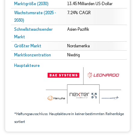
Marktgröße (2030)
13.45 Milliarden US-Dollar
Wachstumsrate (2025 -
7.24% CAGR
2030)
Schnellstwachsender
Asien-Pazifik
Markt
Größter Markt
Nordamerika
Marktkonzentration
Niedrig
Bild © Mordor Intelligence. Wiederverwendung erfordert Namensnennung gem
Hauptakteure
*Haftungsausschluss: Hauptakteure in keiner bestimmten Reihenfolge
sortiert