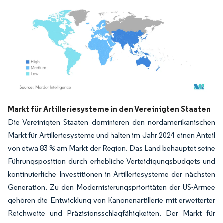
Bild © Mordor Intelligence. Wiederverwendung erfordert Namensnennung gemäß
Markt für Artilleriesysteme in den Vereinigten Staaten
Die Vereinigten Staaten dominieren den nordamerikanischen
Markt für Artilleriesysteme und halten im Jahr 2024 einen Anteil
von etwa 83 % am Markt der Region. Das Land behauptet seine
Führungsposition durch erhebliche Verteidigungsbudgets und
kontinuierliche Investitionen in Artilleriesysteme der nächsten
Generation. Zu den Modernisierungsprioritäten der US-Armee
gehören die Entwicklung von Kanonenartillerie mit erweiterter
Reichweite und Präzisionsschlagfähigkeiten. Der Markt für