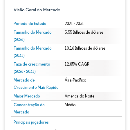
Visão Geral do Mercado
Período de Estudo
2021 - 2031
Tamanho do Mercado
5.55 Bilhões de dólares
(2026)
Tamanho do Mercado
10.16 Bilhões de dólares
(2031)
Taxa de crescimento
12.85% CAGR
(2026 - 2031)
Mercado de
Ásia-Pacífico
Crescimento Mais Rápido
Maior Mercado
América do Norte
Concentração do
Médio
Mercado
Imagem © Mordor Intelligence. O reuso requer atribuição conforme CC BY 4.0.
Principais jogadores