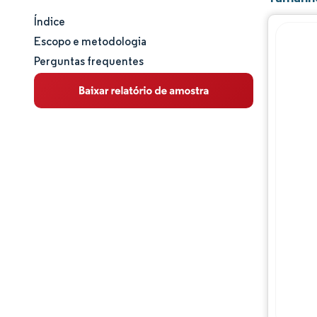
Índice
Tamanho e participação de mercado
Escopo e metodologia
Perguntas frequentes
Análise de mercado
Tendências e insights
Análise de segmentos
Análise geográfica
Panorama regulatório
Análise da cadeia de valor
Panorama competitivo
Principais jogadores