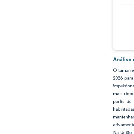
Oportunidades e perspectivas
Desenvolvimentos da indústria
Análise
O tamanho
2026 para
impulsiona
mais rigo
perfis de
habilitada
mantenham
ativament
Na União E