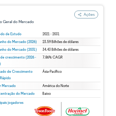
Ações
o Geral do Mercado
odo de Estudo
2021 - 2031
nho do Mercado (2026)
23.59 Bilhões de dólares
nho do Mercado (2031)
34.43 Bilhões de dólares
 de crescimento (2026 -
7.86% CAGR
)
ado de Crescimento
Ásia-Pacífico
ão conforme CC BY 4.0.
 Rápido
r Mercado
América do Norte
entração do Mercado
Baixo
m © Mordor Intelligence. O reuso requer atribuição conforme CC BY 4.0.
cipais jogadores