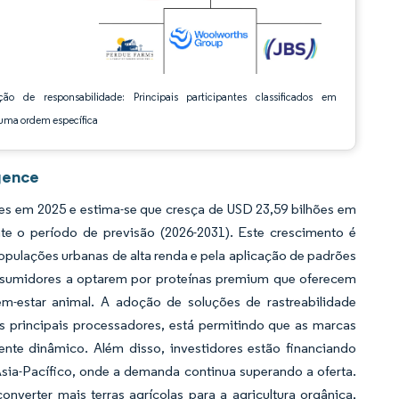
ção de responsabilidade: Principais participantes classificados em
ma ordem específica
gence
es em 2025 e estima-se que cresça de USD 23,59 bilhões em
e o período de previsão (2026-2031). Este crescimento é
pulações urbanas de alta renda e pela aplicação de padrões
consumidores a optarem por proteínas premium que oferecem
em-estar animal. A adoção de soluções de rastreabilidade
os principais processadores, está permitindo que as marcas
e dinâmico. Além disso, investidores estão financiando
sia-Pacífico, onde a demanda continua superando a oferta.
nverter mais terras agrícolas para a agricultura orgânica,