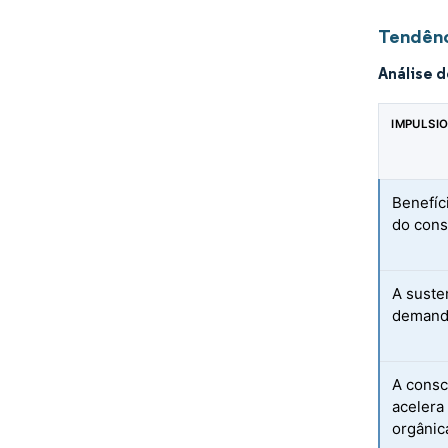
Tendênc
Análise 
IMPULSI
Benefíc
do cons
A suste
demanda
A consc
acelera
orgânic