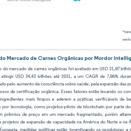
*Isen
nenhu
 do Mercado de Carnes Orgânicas por Mordor Intelli
 do mercado de carnes orgânicas foi avaliado em USD 21,87 bilhõ
 atingir USD 34,43 bilhões até 2031, a um CAGR de 7,86% durant
do pelo aumento da consciência sobre saúde, pela expansão das po
rosos de certificação orgânica. Esses fatores estão levando os 
 ingredientes mais limpos e aderem a práticas verificáveis de b
s por tecnologia, como projetos-piloto de blockchain por parte d
 prêmios de preço em um mercado fragmentado, porém altament
e projetos de expansão de capacidade na América do Norte e na Á
uropeia, medidas políticas estão incentivando os produtores a co