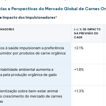
ias e Perspectivas do Mercado Global de Carnes O
de Impacto dos Impulsionadores
*
ONADORES
(~) % DE IMPACTO
NA PREVISÃO DO
CAGR
ios à saúde impulsionam a preferência
+2.1%
umidor por produtos de carne orgânica
ntabilidade ambiental aumenta a
+1.8%
 pela produção orgânica de gado
ientização sobre bem-estar animal
+1.3%
 o crescimento do mercado de carnes
as