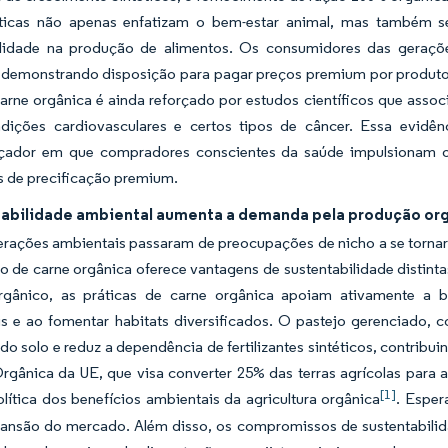
ticas não apenas enfatizam o bem-estar animal, mas também s
ilidade na produção de alimentos. Os consumidores das gerações
demonstrando disposição para pagar preços premium por produto
carne orgânica é ainda reforçado por estudos científicos que ass
ições cardiovasculares e certos tipos de câncer. Essa evidên
rçador em que compradores conscientes da saúde impulsionam
s de precificação premium.
tabilidade ambiental aumenta a demanda pela produção or
erações ambientais passaram de preocupações de nicho a se tornar
o de carne orgânica oferece vantagens de sustentabilidade distin
gânico, as práticas de carne orgânica apoiam ativamente a bi
ais e ao fomentar habitats diversificados. O pastejo gerenciado,
do solo e reduz a dependência de fertilizantes sintéticos, contribu
gânica da UE, que visa converter 25% das terras agrícolas para a 
[1]
olítica dos benefícios ambientais da agricultura orgânica
. Esper
pansão do mercado. Além disso, os compromissos de sustentabili