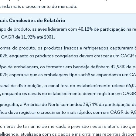
ainda mais o crescimento do mercado.
pais Conclusões do Relatório
tipo de produto, as aves lideraram com 48,12% de participação na r
 CAGR de 11,92% até 2031.
forma do produto, os produtos frescos e refrigerados capturaram
025, enquanto os produtos congelados devem crescer a um CAGR d
tipo de embalagem, os formatos em bandeja detinham 42,93% da p
025; espera-se que as embalagens tipo sachê se expandam a um CA
canal de distribuição, o canal fora do estabelecimento reteve 66
, enquanto os canais no estabelecimento devem registrar um CAGR
geografia, a América do Norte comandou 38,74% da participação do
fico deve registrar o crescimento mais rápido, com um CAGR de 9,
úmeros de tamanho de mercado e previsão neste relatório são gera
elligence, atualizada com os dados e insights mais recentes disponí