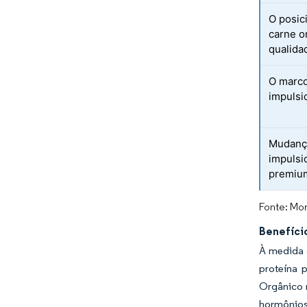
O posic
carne o
qualida
O marco
impulsi
Mudança
impulsi
premiu
Fonte: Mor
Benefíci
À medida 
proteína 
Orgânico r
hormônios 