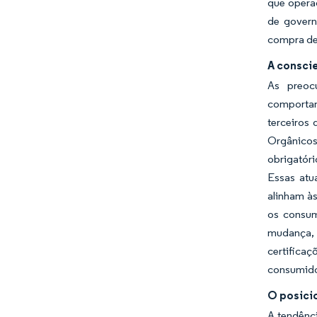
que operad
de govern
compra de
A consci
As preocu
comportam
terceiros
Orgânicos
obrigatóri
Essas atu
alinham à
os consum
mudança, 
certificaç
consumido
O posici
A tendênc