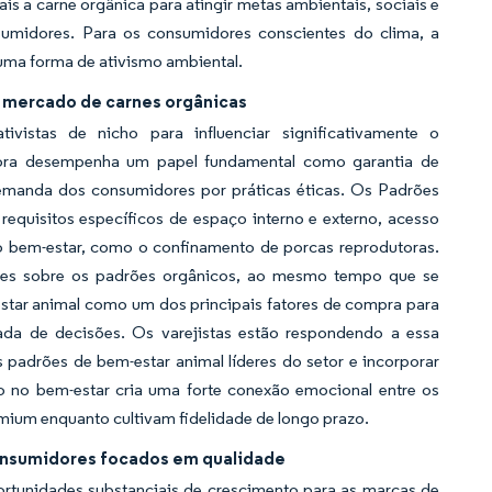
is a carne orgânica para atingir metas ambientais, sociais e
sumidores. Para os consumidores conscientes do clima, a
 uma forma de ativismo ambiental.
o mercado de carnes orgânicas
istas de nicho para influenciar significativamente o
gora desempenha um papel fundamental como garantia de
demanda dos consumidores por práticas éticas. Os Padrões
requisitos específicos de espaço interno e externo, acesso
ixo bem-estar, como o confinamento de porcas reprodutoras.
dores sobre os padrões orgânicos, ao mesmo tempo que se
star animal como um dos principais fatores de compra para
ada de decisões. Os varejistas estão respondendo a essa
adrões de bem-estar animal líderes do setor e incorporar
oco no bem-estar cria uma forte conexão emocional entre os
mium enquanto cultivam fidelidade de longo prazo.
onsumidores focados em qualidade
rtunidades substanciais de crescimento para as marcas de