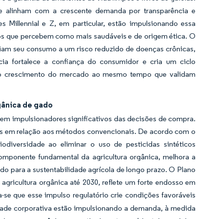
e alinham com a crescente demanda por transparência e
 Millennial e Z, em particular, estão impulsionando essa
s que percebem como mais saudáveis e de origem ética. O
ociam seu consumo a um risco reduzido de doenças crônicas,
cia fortalece a confiança do consumidor e cria um ciclo
 o crescimento do mercado ao mesmo tempo que validam
gânica de gado
em impulsionadores significativos das decisões de compra.
tas em relação aos métodos convencionais. De acordo com o
odiversidade ao eliminar o uso de pesticidas sintéticos
 componente fundamental da agricultura orgânica, melhora a
indo para a sustentabilidade agrícola de longo prazo. O Plano
agricultura orgânica até 2030, reflete um forte endosso em
a-se que esse impulso regulatório crie condições favoráveis
dade corporativa estão impulsionando a demanda, à medida