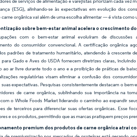
ores de serviços de alimentação e varejistas priorizam cada vez ma
ança (ESG), alinhando-se às expectativas em evolução dos con
 carne orgânica vai além de uma escolha alimentar — é vista como
entização sobre bem-estar animal acelera o crescimento d
pações com o bem-estar animal evoluíram de discussões ativ
ento do consumidor convencional. A certificação orgânica a
 dos padrões de tratamento humanitário, atendendo à crescente 
 para Gado e Aves do USDA fornecem diretrizes claras, incluindo 
o ao ar livre durante todo o ano e a proibição de práticas de ba
alizações regulatórias visam eliminar a confusão dos consumi
s suas expectativas. Pesquisas consistentemente destacam o bem-e
idores de carne orgânica, sublinhando sua importância na tom
com o Whole Foods Market liderando o caminho ao expandir seus p
ões de terceiros para diferenciar suas ofertas orgânicas. Esse f
res e os produtos, permitindo que as marcas pratiquem preços pre
onamento premium dos produtos de carne orgânica atrai c
ia de premiumização nos mercados de proteínas está gerando opo