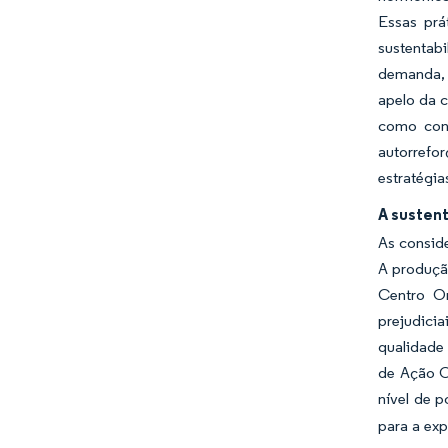
Essas prá
sustentab
demanda, 
apelo da 
como cond
autorrefo
estratégia
A susten
As consid
A produçã
Centro Or
prejudici
qualidade 
de Ação Or
nível de p
para a ex