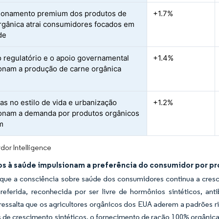
ionamento premium dos produtos de
+1.7%
rgânica atrai consumidores focados em
de
 regulatório e o apoio governamental
+1.4%
onam a produção de carne orgânica
s no estilo de vida e urbanização
+1.2%
onam a demanda por produtos orgânicos
m
dor Intelligence
os à saúde impulsionam a preferência do consumidor por pr
que a consciência sobre saúde dos consumidores continua a cresc
preferida, reconhecida por ser livre de hormônios sintéticos, a
essalta que os agricultores orgânicos dos EUA aderem a padrões ri
de crescimento sintéticos, o fornecimento de ração 100% orgânica e