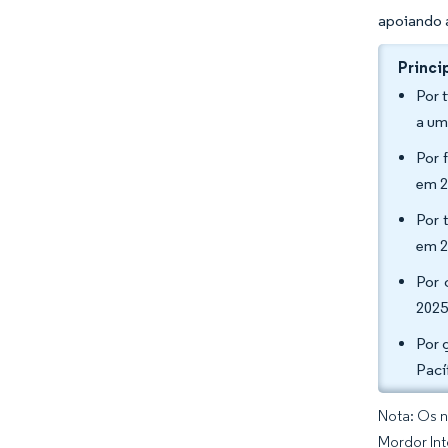
apoiando 
Princi
Por 
a um
Por 
em 2
Por 
em 2
Por 
2025
Por 
Pací
Nota: Os n
Mordor Int