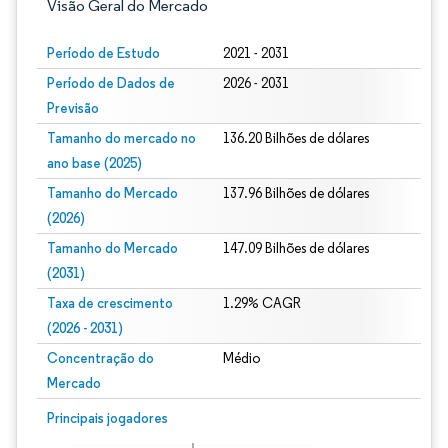
Visão Geral do Mercado
Período de Estudo
2021 - 2031
Período de Dados de
2026 - 2031
Previsão
Tamanho do mercado no
136.20 Bilhões de dólares
ano base (2025)
Tamanho do Mercado
137.96 Bilhões de dólares
(2026)
Tamanho do Mercado
147.09 Bilhões de dólares
(2031)
Taxa de crescimento
1.29% CAGR
(2026 - 2031)
Concentração do
Médio
Mercado
Imagem © Mordor Intelligence. O reuso requer atribuição conforme CC BY 4.0.
Principais jogadores