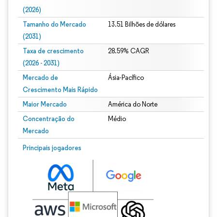
(2026)
Tamanho do Mercado
13.51 Bilhões de dólares
(2031)
Taxa de crescimento
28.59% CAGR
(2026 - 2031)
Mercado de
Ásia-Pacífico
Crescimento Mais Rápido
Maior Mercado
América do Norte
Concentração do
Médio
Mercado
Imagem © Mordor Intelligence. O reuso requer atribuição conforme CC BY 4.0.
Principais jogadores