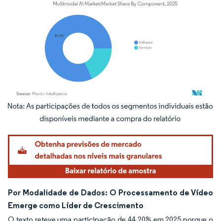
Imagem © Mordor Intelligence. O reuso requer atribuição conforme CC BY 4.0.
Por Modalidade de Dados: O Processamento de Vídeo
Emerge como Líder de Crescimento
O texto reteve uma participação de 44,20% em 2025 porque o