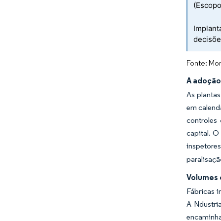
(Escopo
Implant
decisõe
Fonte: Mor
A adoção
As planta
em calendá
controles
capital. 
inspetores
paralisaçã
Volumes c
Fábricas i
A Ndustria
encaminha