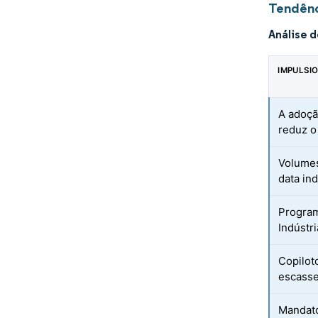
Tendênc
Análise 
IMPULSI
A adoçã
reduz o
Volumes
data ind
Program
Indústri
Copilot
escasse
Mandato