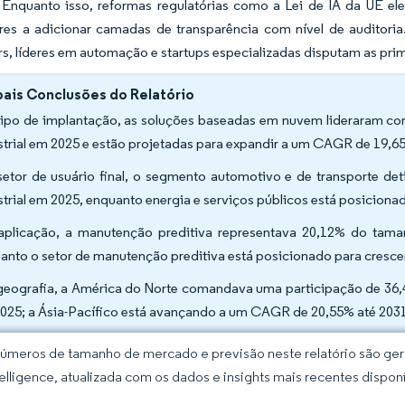
 Enquanto isso, reformas regulatórias como a Lei de IA da UE el
res a adicionar camadas de transparência com nível de auditor
rs, líderes em automação e startups especializadas disputam as prim
pais Conclusões do Relatório
tipo de implantação, as soluções baseadas em nuvem lideraram c
strial em 2025 e estão projetadas para expandir a um CAGR de 19,6
setor de usuário final, o segmento automotivo e de transporte 
strial em 2025, enquanto energia e serviços públicos está posicion
aplicação, a manutenção preditiva representava 20,12% do tama
anto o setor de manutenção preditiva está posicionado para cresc
geografia, a América do Norte comandava uma participação de 36,
025; a Ásia-Pacífico está avançando a um CAGR de 20,55% até 203
úmeros de tamanho de mercado e previsão neste relatório são gera
elligence, atualizada com os dados e insights mais recentes disponí