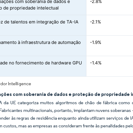
ações com soberania de dados e
-2.8%
o de propriedade intelectual
z de talentos em integração de TA-IA
-2.1%
namento à infraestrutura de automação
-1.9%
idade no fornecimento de hardware GPU
-1.4%
dor Intelligence
ções com soberania de dados e proteção de propriedade i
IA da UE categoriza muitos algoritmos de chão de fábrica como de
 Fabricantes multinacionais, portanto, implantam nuvens soberanas
ender às regras de residência enquanto ainda utilizam serviços d
m custos, mas as empresas as consideram frente às penalidades pe