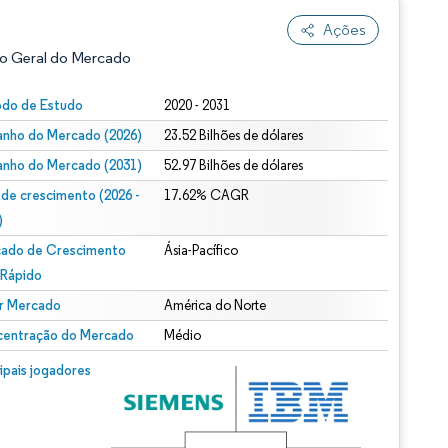
Ações
o Geral do Mercado
odo de Estudo
2020 - 2031
nho do Mercado (2026)
23.52 Bilhões de dólares
nho do Mercado (2031)
52.97 Bilhões de dólares
 de crescimento (2026 -
17.62% CAGR
)
ado de Crescimento
Ásia-Pacífico
ão conforme CC BY 4.0.
 Rápido
r Mercado
América do Norte
entração do Mercado
Médio
m © Mordor Intelligence. O reuso requer atribuição conforme CC BY 4.0.
cipais jogadores