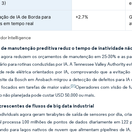
 3)
e
ação de IA de Borda para
+2.7%
G
s em tempo real
a
dor Intelligence
 de manutenção preditiva reduz o tempo de inatividade nã
s agora reduzem os orçamentos de manutenção em 25-30% e as par
rio para rotinas conduzidas por IA. A Tennessee Valley Authority evi
 de rede elétrica orientados por IA, comprovando que a evitação
O site da Bosch em Ansbach migrou a detecção de defeitos para IA
[2]
 focados em tarefas de maior valor.
Operadores com visão de fu
o não planejada pode custar USD 50.000 ou mais.
rescentes de fluxos de big data industrial
ndividuais agora geram terabytes de saída de sensores por dia, cri
l processa 100 milhões de pontos de dados diariamente em 122 pla
ndo para lagos nativos de nuvem que alimentam pipelines de IA.