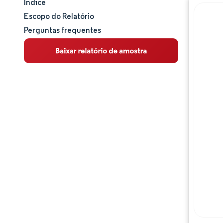
Índice
Tamanho e participação de mercado
Escopo do Relatório
Perguntas frequentes
Análise de mercado
Tendências e insights
Análise de segmentos
Análise geográfica
Panorama competitivo
Principais jogadores
Desenvolvimentos da indústria