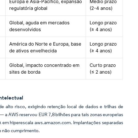
Europa e Ásia-Pacífico, expansão
Médio prazo
regulatória global
(2-4 anos)
Global, aguda em mercados
Longo prazo
desenvolvidos
(≥ 4 anos)
América do Norte e Europa, base
Longo prazo
de ativos envelhecida
(≥ 4 anos)
Global, impacto concentrado em
Curto prazo
sites de borda
(≤ 2 anos)
ntelectual
 alto risco, exigindo retenção local de dados e trilhas de
 — a AWS reservou EUR 7,8 bilhões para tais zonas europeias
e IA em hiperescala aws.amazon.com. Implantações separadas
lo não cumprimento.