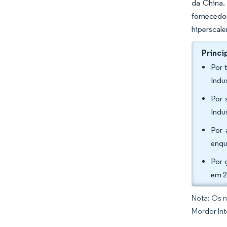
da China.
fornecedo
hiperscale
Princi
Por 
Indu
Por 
Indu
Por 
enqu
Por 
em 2
Nota: Os n
Mordor Int