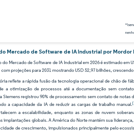
*Isen
nenhu
do Mercado de Software de IA Industrial por Mordor 
do Mercado de Software de IA Industrial em 2026 é estimado em USD
s, com projeções para 2031 mostrando USD 52,97 bilhões, crescend
tória reflete a rápida fusão da tecnologia operacional de chão de fá
de a otimização de processos até a documentação sem contato
a Siemens registrou 90% de processamento sem contato de notas 
[
ndo a capacidade da IA de reduzir as cargas de trabalho manual.
ortalecem a escalabilidade, enquanto as zonas de nuvem sober
s implantações globais. A América do Norte mantém sua liderança, 
ocidade de crescimento, impulsionados principalmente pelo ecoss