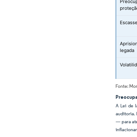
Preocup
proteçã
Escasse
Aprisio
legada
Volatil
Fonte: Mor
Preocupa
A Lei de 
auditoria.
— para at
inflaciona