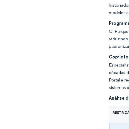
historiad
modelos e 
Programas
O Parque 
reduzindo 
padronizam
Copiloto
Especiali
décadas d
Portal e 
sistemas 
Análise 
RESTRIÇ