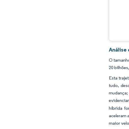
Análise 
O tamanho 
20 bilhõe
Esta traje
tudo, des
mudança; 
evidencia
híbrida f
aceleram a
maior vel