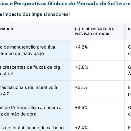
ias e Perspectivas Globais do Mercado de Software d
de Impacto dos Impulsionadores
*
ONADOR
(~) % DE IMPACTO NA
R
PREVISÃO DE CAGR
o de manutenção preditiva
+4.2%
G
 tempo de inatividade
d
 crescentes de fluxos de big
+3.8%
G
ustrial
Á
as nacionais de incentivo à
+3.1%
E
a 4.0
p
os de IA Generativa atenuam a
+4.5%
G
z de mão de obra
d
s de contabilidade de carbono
+2.4%
E