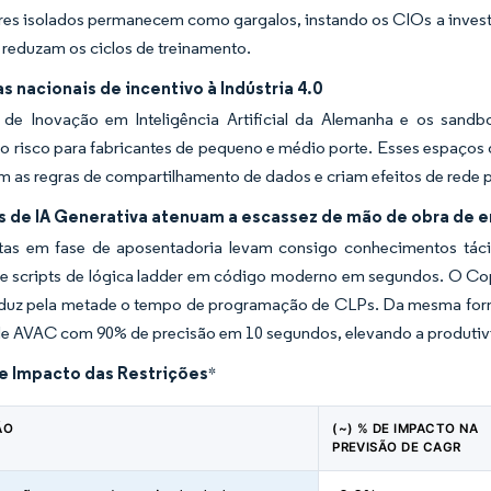
ores isolados permanecem como gargalos, instando os CIOs a inve
reduzam os ciclos de treinamento.
 nacionais de incentivo à Indústria 4.0
de Inovação em Inteligência Artificial da Alemanha e os sandbo
o risco para fabricantes de pequeno e médio porte. Esses espaços 
 as regras de compartilhamento de dados e criam efeitos de rede p
s de IA Generativa atenuam a escassez de mão de obra de 
stas em fase de aposentadoria levam consigo conhecimentos táci
e scripts de lógica ladder em código moderno em segundos. O Copi
reduz pela metade o tempo de programação de CLPs. Da mesma forma
de AVAC com 90% de precisão em 10 segundos, elevando a produtivi
de Impacto das Restrições
*
ÃO
(~) % DE IMPACTO NA
PREVISÃO DE CAGR