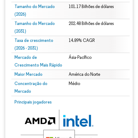
Tamanho do Mercado
101.17 Bilhões de dólares
(2026)
Tamanho do Mercado
202.48 Bilhões de dólares
(2031)
Taxa de crescimento
14.89% CAGR
(2026 - 2031)
Mercado de
Ásia-Pacífico
Crescimento Mais Rápido
Maior Mercado
América do Norte
Concentração do
Médio
Mercado
Imagem © Mordor Intelligence. O reuso requer atribuição conforme CC BY 4.0.
Principais jogadores