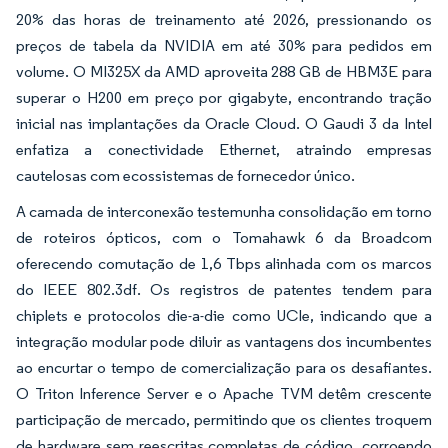
20% das horas de treinamento até 2026, pressionando os
preços de tabela da NVIDIA em até 30% para pedidos em
volume. O MI325X da AMD aproveita 288 GB de HBM3E para
superar o H200 em preço por gigabyte, encontrando tração
inicial nas implantações da Oracle Cloud. O Gaudi 3 da Intel
enfatiza a conectividade Ethernet, atraindo empresas
cautelosas com ecossistemas de fornecedor único.
A camada de interconexão testemunha consolidação em torno
de roteiros ópticos, com o Tomahawk 6 da Broadcom
oferecendo comutação de 1,6 Tbps alinhada com os marcos
do IEEE 802.3df. Os registros de patentes tendem para
chiplets e protocolos die-a-die como UCIe, indicando que a
integração modular pode diluir as vantagens dos incumbentes
ao encurtar o tempo de comercialização para os desafiantes.
O Triton Inference Server e o Apache TVM detêm crescente
participação de mercado, permitindo que os clientes troquem
de hardware sem reescritas completas de código, corroendo