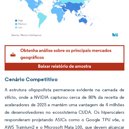
Imagem © Mordor Intelligence. O reuso requer atribuição conforme CC BY 4.0.
Cenário Competitivo
A estrutura oligopolista permanece evidente na camada de
silício, onde a NVIDIA capturou cerca de 80% da receita de
aceleradores de 2025 e mantém uma vantagem de 4 milhões
de desenvolvedores no ecossistema CUDA. Os hiperscalers
responderam projetando ASICs como o Google TPU v6e, o
AWS Trainium2 e o Microsoft Maia 100, que devem alcançar