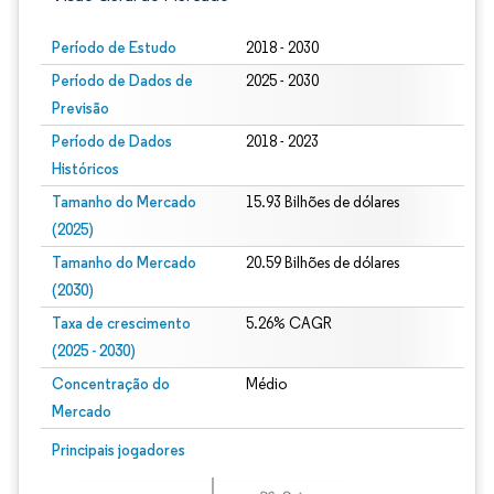
Período de Estudo
2018 - 2030
Período de Dados de
2025 - 2030
Previsão
Período de Dados
2018 - 2023
Históricos
Tamanho do Mercado
15.93 Bilhões de dólares
(2025)
Tamanho do Mercado
20.59 Bilhões de dólares
(2030)
Taxa de crescimento
5.26% CAGR
(2025 - 2030)
Concentração do
Médio
Mercado
Imagem © Mordor Intelligence. O reuso requer atribuição conforme CC BY 4.0.
Principais jogadores