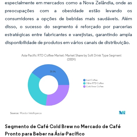
especialmente em mercados como a Nova Zelândia, onde as
preocupações com a obesidade estão levando os
consumidores a opções de bebidas mais saudáveis. Além
disso, o sucesso do segmento é reforçado por parcerias
estratégicas entre fabricantes e varejistas, garantindo ampla
disponibilidade de produtos em vários canais de distribuição.
Imagem © Mordor Intelligence. O reuso requer atribuição conforme CC BY 4.0.
Segmento de Café Cold Brew no Mercado de Café
Pronto para Beber na Ásia-Pacífico