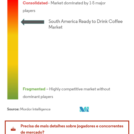
Imagem © Mordor Intelligence. O reuso requer atribuição conforme CC BY 4.0.