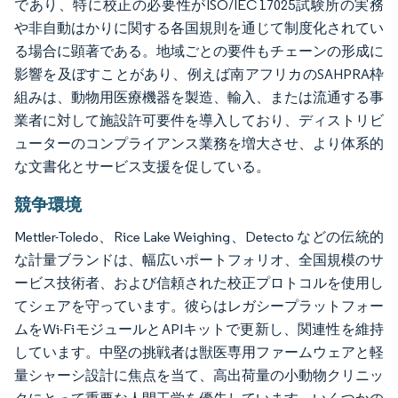
であり、特に校正の必要性がISO/IEC 17025試験所の実務
や非自動はかりに関する各国規則を通じて制度化されてい
る場合に顕著である。地域ごとの要件もチェーンの形成に
影響を及ぼすことがあり、例えば南アフリカのSAHPRA枠
組みは、動物用医療機器を製造、輸入、または流通する事
業者に対して施設許可要件を導入しており、ディストリビ
ューターのコンプライアンス業務を増大させ、より体系的
な文書化とサービス支援を促している。
競争環境
Mettler-Toledo、Rice Lake Weighing、Detecto などの伝統的
な計量ブランドは、幅広いポートフォリオ、全国規模のサ
ービス技術者、および信頼された校正プロトコルを使用し
てシェアを守っています。彼らはレガシープラットフォー
ムをWi-FiモジュールとAPIキットで更新し、関連性を維持
しています。中堅の挑戦者は獣医専用ファームウェアと軽
量シャーシ設計に焦点を当て、高出荷量の小動物クリニッ