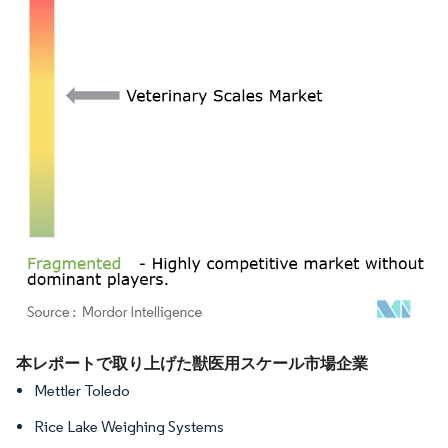
画像 © Mordor Intelligence。再利用にはCC BY 4.0の表示が必要です。
本レポートで取り上げた獣医用スケール市場企業
Mettler Toledo
Rice Lake Weighing Systems