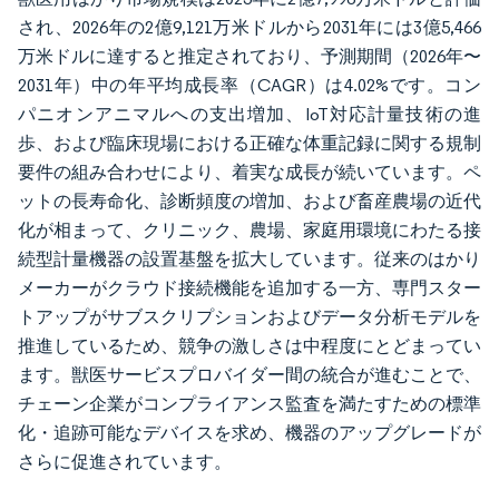
され、2026年の2億9,121万米ドルから2031年には3億5,466
万米ドルに達すると推定されており、予測期間（2026年〜
2031年）中の年平均成長率（CAGR）は4.02%です。コン
パニオンアニマルへの支出増加、IoT対応計量技術の進
歩、および臨床現場における正確な体重記録に関する規制
要件の組み合わせにより、着実な成長が続いています。ペ
ットの長寿命化、診断頻度の増加、および畜産農場の近代
化が相まって、クリニック、農場、家庭用環境にわたる接
続型計量機器の設置基盤を拡大しています。従来のはかり
メーカーがクラウド接続機能を追加する一方、専門スター
トアップがサブスクリプションおよびデータ分析モデルを
推進しているため、競争の激しさは中程度にとどまってい
ます。獣医サービスプロバイダー間の統合が進むことで、
チェーン企業がコンプライアンス監査を満たすための標準
化・追跡可能なデバイスを求め、機器のアップグレードが
さらに促進されています。