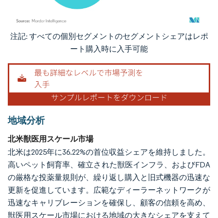
注記: すべての個別セグメントのセグメントシェアはレポ
画像 © Mordor Intelligence。再利用にはCC BY 4.0の表示が必要です。
ート購入時に入手可能
地域分析
北米獣医用スケール市場
北米は2025年に36.22%の首位収益シェアを維持しました。
高いペット飼育率、確立された獣医インフラ、およびFDA
の厳格な投薬量規則が、繰り返し購入と旧式機器の迅速な
更新を促進しています。広範なディーラーネットワークが
迅速なキャリブレーションを確保し、顧客の信頼を高め、
獣医用スケール市場における地域の大きなシェアを支えて