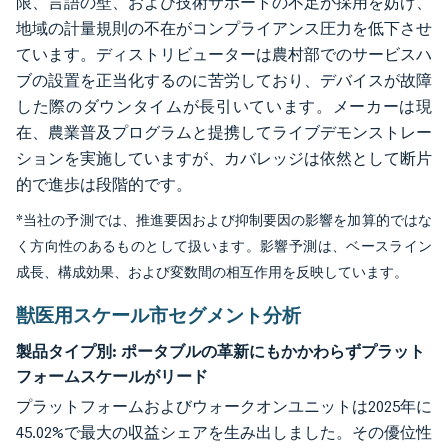
限、言語の壁、および技術サポートの不足が採用を妨げ、
地域の計量規則の不在がコンプライアンス圧力を低下させ
ています。ディストリビューターは農村部でのサービスハ
ブの設置を正当化するのに苦労しており、デバイスが故障
した際のダウンタイムが長引いています。メーカーは現
在、農業普及プログラムと提携してライブデモンストレー
ションを実施していますが、カバレッジは依然として断片
的で進歩は段階的です。
*当社の予測では、推進要因および抑制要因の影響を加算的ではな
く方向性のあるものとして扱います。影響予測は、ベースライン
成長、構成効果、および変数間の相互作用を反映しています。
獣医用スケール市セグメント分析
製品タイプ別:
ポータブルの革新にもかかわらずプラット
フォームスケールがリード
プラットフォームおよびウォークオンユニットは2025年に
45.02%で最大の収益シェアを生み出しました。その優位性