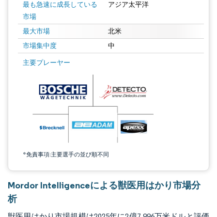
最も急速に成長している
アジア太平洋
市場
最大市場
北米
市場集中度
中
画像 © Mordor Intelligence。再利用にはCC BY 4.0の表示が必要です。
主要プレーヤー
*免責事項:主要選手の並び順不同
Mordor Intelligenceによる獣医用はかり市場分
析
獣医用はかり市場規模は2025年に2億7,996万米ドルと評価