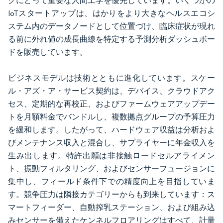
クにとって重要な人間工学を優先しています。いくつかの
IoTスタートアップは、はかりをより大きなヘルスエコシ
ステム内のデータノードとして位置づけ、臨床症状が現れ
る前に外れ値の成長曲線を特定する予測分析ダッシュボー
ドを販売しています。
ビジネスモデルは技術とともに進化しています。スケー
ル・アズ・ア・サービス契約は、デバイス、クラウドアク
セス、定期的な再校正、およびファームウェアアップデー
トを月額料金でバンドルし、複数拠点グループの予算圧力
を緩和します。したがって、ハードウェア収益は分析およ
びメンテナンス収入と混合し、サプライヤーに年金収入を
生み出します。特許出願は非接触ロードセルアライメン
ト、振動フィルタリング、およびセンサーフュージョンに
集中し、フィールド条件下での精度向上を目指していま
す。競争圧力は隣接カテゴリーからも到来しています：ス
マートフィーダー、自動搾乳ステーション、および組み込
みセンサーを備えたケンネルフロアリングはすべて、計量