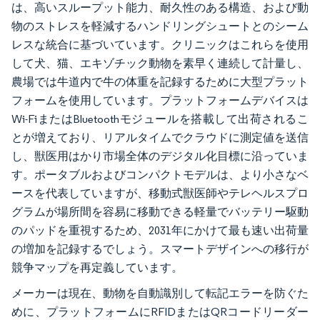
は、高いスループット能力、耐久性のある構造、および動
物のストレスを軽減するハンドリングシュートとのシーム
レスな統合に基づいています。クリニックはこれらを使用
して犬、猫、エキゾチック動物を素早く連続して計量し、
農場では牛道内で牛の体重を記録するために大型プラット
フォームを使用しています。プラットフォームデバイスは
Wi-FiまたはBluetoothモジュールを搭載して出荷されるこ
とが増えており、リアルタイムでクラウドに測定値を送信
し、獣医用はかり市場全体のデジタル化目標に沿っていま
す。ポータブルおよびコンパクトモデルは、より小さなベ
ースを代表していますが、移動式獣医師やテレヘルスプロ
グラムが場所間を容易に移動できる軽量でバッテリー駆動
のパッドを重視するため、2031年にかけて最も速い出荷量
の増加を記録するでしょう。スマートデザインへの移行が
競争マップを再定義しています。
メーカーは現在、動物を自動識別して転記エラーを防ぐた
めに、プラットフォームにRFIDまたはQRコードリーダー