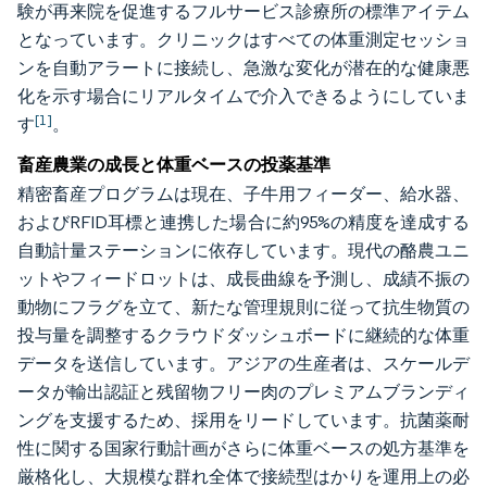
験が再来院を促進するフルサービス診療所の標準アイテム
となっています。クリニックはすべての体重測定セッショ
ンを自動アラートに接続し、急激な変化が潜在的な健康悪
化を示す場合にリアルタイムで介入できるようにしていま
[1]
す
。
畜産農業の成長と体重ベースの投薬基準
精密畜産プログラムは現在、子牛用フィーダー、給水器、
およびRFID耳標と連携した場合に約95%の精度を達成する
自動計量ステーションに依存しています。現代の酪農ユニ
ットやフィードロットは、成長曲線を予測し、成績不振の
動物にフラグを立て、新たな管理規則に従って抗生物質の
投与量を調整するクラウドダッシュボードに継続的な体重
データを送信しています。アジアの生産者は、スケールデ
ータが輸出認証と残留物フリー肉のプレミアムブランディ
ングを支援するため、採用をリードしています。抗菌薬耐
性に関する国家行動計画がさらに体重ベースの処方基準を
厳格化し、大規模な群れ全体で接続型はかりを運用上の必