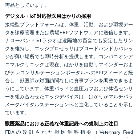
需品としています。
デジタル・IoT対応獣医用はかりの採用
接続型プラットフォームは、体重、活動、および環境デー
タを診療管理または農場ERPソフトウェアに送信します。
ナローバンドIoTラジオは遠隔地の畜舎でも安定したリン
クを維持し、エッジプロセッサはブロードバンドカバレッ
ジが薄い場所でも即時分析を提供します。コンパニオンア
ニマルクリニックは現在、はかりを自動リマインダーおよ
びテレコンサルテーションポータルへのAPIフィードと統
合し、獣医師が対面訪問なしに食事プランを調整できるよ
うにしています。体重パッドと血圧カフおよび体温センサ
ーを組み合わせたエッジデバイスは、はかりがマルチパラ
メータバイタルステーションへと進化していることを示し
ています。
獣医薬品における正確な体重記録への規制上の注目
FDAの改訂された獣医飼料指令（Veterinary Feed