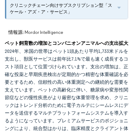
クリニックチェーン向けサブスクリプション型「ス
ケール・アズ・ア・サービス」
情報源: Mordor Intelligence
ペット飼育数の増加とコンパニオンアニマルへの支出拡大
2024年、米国の世帯はペット1頭あたり平均1,733米ドルを
支出し、獣医サービスは前年比7.1%で最も速く成長するコ
スト項目として位置づけられています。支出の増加は、正
確な投薬と早期疾患検出が定期的かつ精密な体重確認を必
要とするため、信頼性の高い体重測定への継続的な需要を
支えています。ペットの高齢化に伴い、糖尿病や変形性関
節症などの慢性疾患がより厳密な体重管理を求め、クリニ
ックはトレンド分析のために電子カルテにシームレスにデ
ータを送信するマルチプラットフォームシステムを導入す
るようになっています。プレミアムサービスのポジショニ
ングにより、統合型はかりは、臨床精度とクライアント体