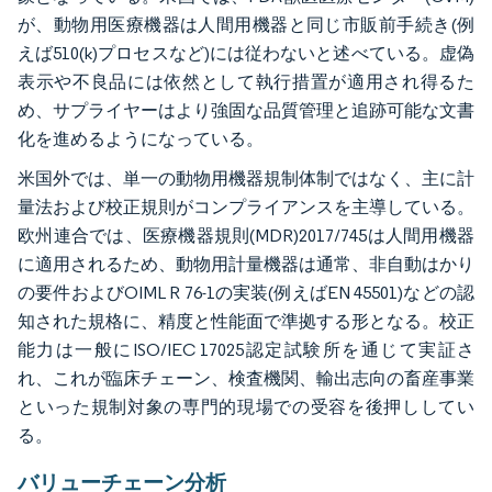
が、動物用医療機器は人間用機器と同じ市販前手続き(例
えば510(k)プロセスなど)には従わないと述べている。虚偽
表示や不良品には依然として執行措置が適用され得るた
め、サプライヤーはより強固な品質管理と追跡可能な文書
化を進めるようになっている。
米国外では、単一の動物用機器規制体制ではなく、主に計
量法および校正規則がコンプライアンスを主導している。
欧州連合では、医療機器規則(MDR)2017/745は人間用機器
に適用されるため、動物用計量機器は通常、非自動はかり
の要件およびOIML R 76-1の実装(例えばEN 45501)などの認
知された規格に、精度と性能面で準拠する形となる。校正
能力は一般にISO/IEC 17025認定試験所を通じて実証さ
れ、これが臨床チェーン、検査機関、輸出志向の畜産事業
といった規制対象の専門的現場での受容を後押ししてい
る。
バリューチェーン分析