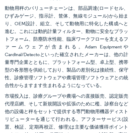
動物用秤のバリューチェーンは、部品調達(ロードセル、
ひずみゲージ、指示計、筐体、無線モジュール)から始ま
り、OEM設計、組立、そして動物用に特化した構成へと
進む。これには動的計量フィルター、動物に安全なプラッ
トフォーム、防塵防水性能、臨床ワークフローを支えるフ
ァームウェアが含まれる。Adam Equipmentや
Cardinal/Detectoといった確立されたメーカーは、他の計
量専門企業とともに、プラットフォーム型、卓上型、携帯
型の各形態を供給しており、製品の差別化は接続性、保守
性、診療管理ソフトウェアや農場管理ソフトウェアとの統
合性からますます生まれるようになっている。
市場投入は、診療グループや農場への直接販売、認定販売
代理店網、そして新規開設や拡張のために檻、診察台など
他の設備と秤をセットで提供する専門動物用機器ディスト
リビューターを通じて行われる。アフターサービス(設
置、検証、定期再校正、修理)は主要な価値獲得ポイント