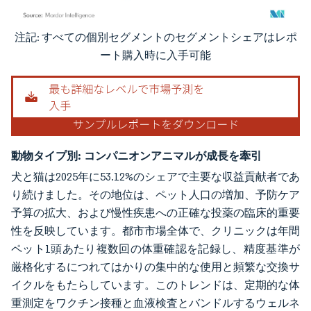
注記: すべての個別セグメントのセグメントシェアはレポ
画像 © Mordor Intelligence。再利用にはCC BY 4.0の表示が必要です。
ート購入時に入手可能
動物タイプ別:
コンパニオンアニマルが成長を牽引
犬と猫は2025年に53.12%のシェアで主要な収益貢献者であ
り続けました。その地位は、ペット人口の増加、予防ケア
予算の拡大、および慢性疾患への正確な投薬の臨床的重要
性を反映しています。都市市場全体で、クリニックは年間
ペット1頭あたり複数回の体重確認を記録し、精度基準が
厳格化するにつれてはかりの集中的な使用と頻繁な交換サ
イクルをもたらしています。このトレンドは、定期的な体
重測定をワクチン接種と血液検査とバンドルするウェルネ