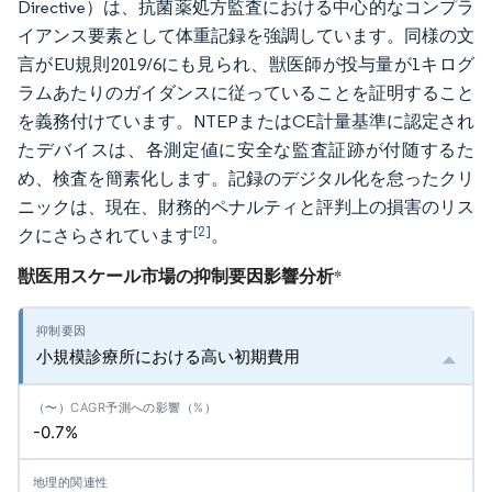
Directive）は、抗菌薬処方監査における中心的なコンプラ
イアンス要素として体重記録を強調しています。同様の文
言がEU規則2019/6にも見られ、獣医師が投与量が1キログ
ラムあたりのガイダンスに従っていることを証明すること
を義務付けています。NTEPまたはCE計量基準に認定され
たデバイスは、各測定値に安全な監査証跡が付随するた
め、検査を簡素化します。記録のデジタル化を怠ったクリ
ニックは、現在、財務的ペナルティと評判上の損害のリス
[2]
クにさらされています
。
獣医用スケール市場の抑制要因影響分析
*
小規模診療所における高い初期費用
-0.7%