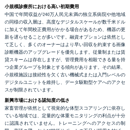
小規模診療所における高い初期費用
中国で年間収益が240万人民元未満の独立系病院や他地域
の同様の収入層は、高度なデジタルスケールが数千米ドル
に加えて年間校正費用がかかる場合があるため、機器の更
新を遅らせることが多いです。融資オプションは依然とし
て乏しく、多くのオーナーはより早い回収を約束する画像
診断機器のアップグレードを優先します。従量制または賃
貸スキームは存在しますが、管理費用を相殺できる量を持
つ企業グループを対象とする傾向があります。その結果、
小規模施設は接続性を欠く古い機械式または入門レベルの
デジタルユニットを維持し、データ駆動型ケアへのアクセ
スが制限されています。
新興市場における認知度の低さ
家畜管理が依然として視覚的な体型スコアリングに依存し
ている地域では、定量的な体重モニタリングの利点が十分
に認識されていません。トレーニングへのアクセスの制