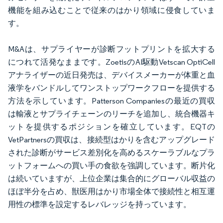
機能を組み込むことで従来のはかり領域に侵食していま
す。
M&Aは、サプライヤーが診断フットプリントを拡大する
につれて活発なままです。ZoetisのAI駆動Vetscan OptiCell
アナライザーの近日発売は、デバイスメーカーが体重と血
液学をバンドルしてワンストップワークフローを提供する
方法を示しています。Patterson Companiesの最近の買収
は輸液とサプライチェーンのリーチを追加し、統合機器キ
ットを提供するポジションを確立しています。EQTの
VetPartnersの買収は、接続型はかりを含むアップグレード
された診断がサービス差別化を高めるスケーラブルなプラ
ットフォームへの買い手の食欲を強調しています。断片化
は続いていますが、上位企業は集合的にグローバル収益の
ほぼ半分を占め、獣医用はかり市場全体で接続性と相互運
用性の標準を設定するレバレッジを持っています。