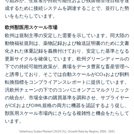
り組みが、生産者が持続可能性および残留物管理目標を達
成するために接続システムを調達することで、並行した勢
いをもたらしています。
欧州獣医用スケール市場
欧州は規制主導の安定した需要を示しています。同大陸の
動物福祉規則は、薬物記録および輸送証明書のために文書
化された体重記録を義務付けており、安定した基準となる
更新サイクルを確保しています。欧州グリーンディールの
下での持続可能性政策が、農場をデータ豊富な畜産管理へ
と誘導しており、そこでは自動スケールがCO₂および飼料
転換指標をコンプライアンスレポートに提供しています。
汎欧州チェーンの下でのコンパニオンアニマルクリニック
の統合が、市場全体の購買基準を調和させ、サプライヤー
がCEおよびOIML規格の両方に機器を認証するよう促し、
獣医用スケール市場内にさらなる複雑性と機会をたらして
います。