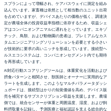
スプランによって増幅され、ケアパスウェイに測定を組み
込んでいます。家畜種は依然として相当数のユニット出荷
を占めていますが、デバイスあたりの価格が低く、調達決
定が農場全体の投資収益率指標に依存するため、収益シェ
アはコンパニオンアニマルに遅れをとっています。エキゾ
チック、鳥類、および動物園の患者は、プレミアムなカス
タムエンジニアリングソリューションを必要とする小さい
が技術的に要求の高いニッチを形成しています。接続型ヘ
ルスエコシステムは、コンパニオンセグメント内でも期待
を再形成しています。
AI対応行動スコアリングツールは、体重変化を活動および
摂食パターンと相関させ、獣医師とオーナーに実用的なア
ラートを生成します。このようなマルチパラメータダッシ
ュボードは、接続型はかりの知覚価値を高め、デバイス販
売を補完するサブスクリプション収益を支援します。農場
側では、統合センサーが体重と周囲温度、湿度、および飼
料摂取量を記録し、予測医療と福祉認証を支える総合的な